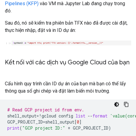
Pipelines (KFP)
vào VM mà Jupyter Lab đang chạy trong
đó.
Sau đó, nó sẽ kiểm tra phiên bản TFX nào đã được cài đặt,
thực hiện nhập, đặt và in ID dự án:
Kết nối với các dịch vụ Google Cloud của bạn
Cấu hình quy trình cần ID dự án của bạn mà bạn có thể lấy
thông qua sổ ghi chép và đặt làm biến môi trường.
# Read GCP project id from env.
shell_output
=
!
gcloud
config
list
--
format
'value(cor
GCP_PROJECT_ID
=
shell_output
[
0
]
print
(
"GCP project ID:"
+
GCP_PROJECT_ID
)