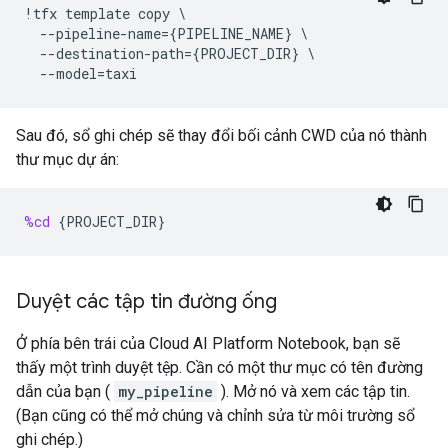
!
tfx
template
copy
 \

--
pipeline
-
name
=
{
PIPELINE_NAME
}
 \

--
destination
-
path
=
{
PROJECT_DIR
}
 \

--
model
=
taxi
Sau đó, sổ ghi chép sẽ thay đổi bối cảnh CWD của nó thành
thư mục dự án:
%cd
{
PROJECT_DIR
}
Duyệt các tập tin đường ống
Ở phía bên trái của Cloud AI Platform Notebook, bạn sẽ
thấy một trình duyệt tệp. Cần có một thư mục có tên đường
dẫn của bạn (
my_pipeline
). Mở nó và xem các tập tin.
(Bạn cũng có thể mở chúng và chỉnh sửa từ môi trường sổ
ghi chép.)