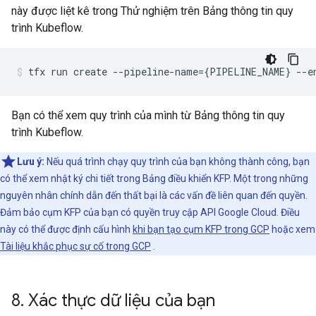
này được liệt kê trong Thử nghiệm trên Bảng thông tin quy
trình Kubeflow.
tfx
run
create
--pipeline-name
={
PIPELINE_NAME
}
--e
Bạn có thể xem quy trình của mình từ Bảng thông tin quy
trình Kubeflow.
Lưu ý:
Nếu quá trình chạy quy trình của bạn không thành công, bạn
có thể xem nhật ký chi tiết trong Bảng điều khiển KFP. Một trong những
nguyên nhân chính dẫn đến thất bại là các vấn đề liên quan đến quyền.
Đảm bảo cụm KFP của bạn có quyền truy cập API Google Cloud. Điều
này có thể được định cấu hình
khi bạn tạo cụm KFP trong GCP
hoặc xem
Tài liệu khắc phục sự cố trong GCP
.
8
.
Xác thực dữ liệu của bạn