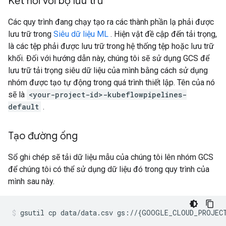
Kết nối với bộ lưu trữ
Các quy trình đang chạy tạo ra các thành phần lạ phải được
lưu trữ trong
Siêu dữ liệu ML
. Hiện vật đề cập đến tải trọng,
là các tệp phải được lưu trữ trong hệ thống tệp hoặc lưu trữ
khối. Đối với hướng dẫn này, chúng tôi sẽ sử dụng GCS để
lưu trữ tải trọng siêu dữ liệu của mình bằng cách sử dụng
nhóm được tạo tự động trong quá trình thiết lập. Tên của nó
sẽ là
<your-project-id>-kubeflowpipelines-
default
.
Tạo đường ống
Sổ ghi chép sẽ tải dữ liệu mẫu của chúng tôi lên nhóm GCS
để chúng tôi có thể sử dụng dữ liệu đó trong quy trình của
mình sau này.
gsutil
cp
data/data.csv
gs://
{
GOOGLE_CLOUD_PROJEC