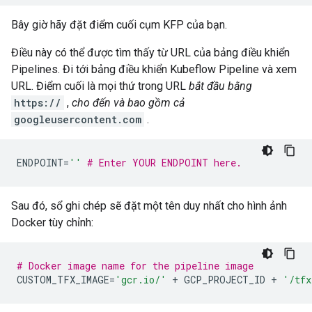
Bây giờ hãy đặt điểm cuối cụm KFP của bạn.
Điều này có thể được tìm thấy từ URL của bảng điều khiển
Pipelines. Đi tới bảng điều khiển Kubeflow Pipeline và xem
URL. Điểm cuối là mọi thứ trong URL
bắt đầu bằng
https://
,
cho đến và bao gồm cả
googleusercontent.com
.
ENDPOINT
=
''
# Enter YOUR ENDPOINT here.
Sau đó, sổ ghi chép sẽ đặt một tên duy nhất cho hình ảnh
Docker tùy chỉnh:
# Docker image name for the pipeline image
CUSTOM_TFX_IMAGE
=
'gcr.io/'
+
GCP_PROJECT_ID
+
'/tfx