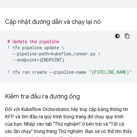
Cập nhật đường dẫn và chạy lại nó
# Update the pipeline
!
tfx
pipeline
update
 \

--
pipeline
-
path
=
kubeflow_runner
.
py
 \

--
endpoint
=
{
ENDPOINT
}
!
tfx
run
create
--
pipeline
-
name
"
{PIPELINE_NAME}
"
Kiểm tra đầu ra đường ống
Đối với Kubeflow Orchestrator, hãy truy cập bảng thông tin
KFP và tìm đầu ra quy trình trong trang để chạy quy trình
của bạn. Nhấp vào tab "Thử nghiệm" ở bên trái và "Tất cả
các lần chạy" trong trang Thử nghiệm. Bạn sẽ có thể tìm thấy