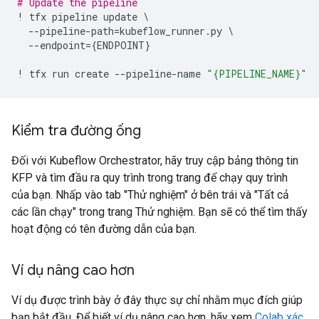
# Update the pipeline
!
tfx
pipeline
update
 \

--
pipeline
-
path
=
kubeflow_runner
.
py
 \

--
endpoint
=
{
ENDPOINT
}
!
tfx
run
create
--
pipeline
-
name
"
{PIPELINE_NAME}
"
Kiểm tra đường ống
Đối với Kubeflow Orchestrator, hãy truy cập bảng thông tin
KFP và tìm đầu ra quy trình trong trang để chạy quy trình
của bạn. Nhấp vào tab "Thử nghiệm" ở bên trái và "Tất cả
các lần chạy" trong trang Thử nghiệm. Bạn sẽ có thể tìm thấy
hoạt động có tên đường dẫn của bạn.
Ví dụ nâng cao hơn
Ví dụ được trình bày ở đây thực sự chỉ nhằm mục đích giúp
bạn bắt đầu. Để biết ví dụ nâng cao hơn, hãy xem
Colab xác