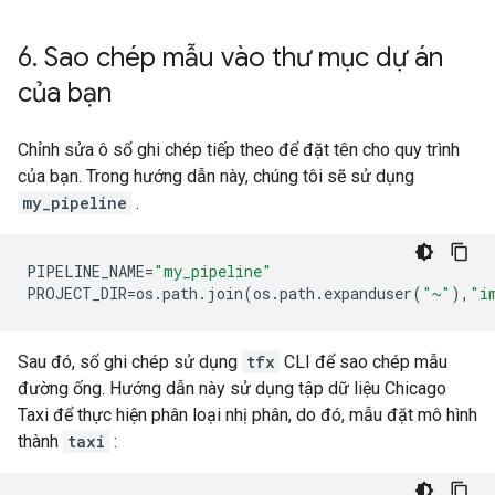
6
.
Sao chép mẫu vào thư mục dự án
của bạn
Chỉnh sửa ô sổ ghi chép tiếp theo để đặt tên cho quy trình
của bạn. Trong hướng dẫn này, chúng tôi sẽ sử dụng
my_pipeline
.
PIPELINE_NAME
=
"my_pipeline"
PROJECT_DIR
=
os
.
path
.
join
(
os
.
path
.
expanduser
(
"~"
),
"i
Sau đó, sổ ghi chép sử dụng
tfx
CLI để sao chép mẫu
đường ống. Hướng dẫn này sử dụng tập dữ liệu Chicago
Taxi để thực hiện phân loại nhị phân, do đó, mẫu đặt mô hình
thành
taxi
: