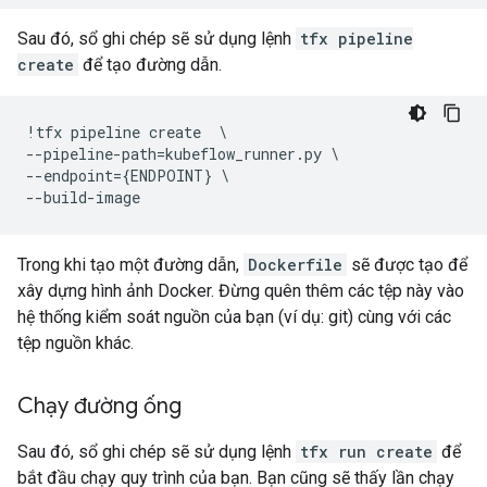
Sau đó, sổ ghi chép sẽ sử dụng lệnh
tfx pipeline
create
để tạo đường dẫn.
!
tfx
pipeline
create
--
pipeline
-
path
=
kubeflow_runner
.
py
--
endpoint
=
{
ENDPOINT
}
--
build
-
image
Trong khi tạo một đường dẫn,
Dockerfile
sẽ được tạo để
xây dựng hình ảnh Docker. Đừng quên thêm các tệp này vào
hệ thống kiểm soát nguồn của bạn (ví dụ: git) cùng với các
tệp nguồn khác.
Chạy đường ống
Sau đó, sổ ghi chép sẽ sử dụng lệnh
tfx run create
để
bắt đầu chạy quy trình của bạn. Bạn cũng sẽ thấy lần chạy