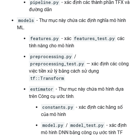
pipeline.py
- xác định các thành phần TFX và
đường dẫn
models
- Thư mục này chứa các định nghĩa mô hình
ML.
features.py
- xác
features_test.py
các
tính năng cho mô hình
preprocessing.py
/
preprocessing_test.py
— xác định các công
việc tiền xử lý bằng cách sử dụng
tf::Transform
estimator
- Thư mục này chứa mô hình dựa
trên Công cụ ước tính.
constants.py
- xác định các hằng số
của mô hình
model.py
/
model_test.py
- xác định
mô hình DNN bằng công cụ ước tính TF