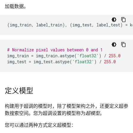
加载数据。
(
img_train
,
label_train
),
(
img_test
,
label_test
)
=
k
# Normalize pixel values between 0 and 1
img_train
=
img_train
.
astype
(
'float32'
)
/
255.0
img_test
=
img_test
.
astype
(
'float32'
)
/
255.0
定义模型
构建用于超调的模型时，除了模型架构之外，还要定义超参
数搜索空间。您为超调设置的模型称为
超模型
。
您可以通过两种方式定义超模型：