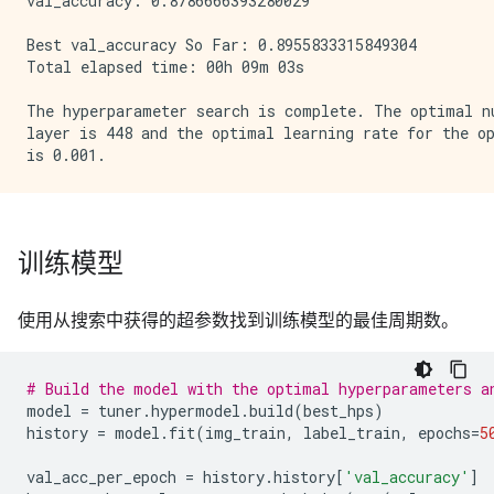
val_accuracy: 0.8786666393280029

Best val_accuracy So Far: 0.8955833315849304

Total elapsed time: 00h 09m 03s

The hyperparameter search is complete. The optimal nu
layer is 448 and the optimal learning rate for the op
训练模型
使用从搜索中获得的超参数找到训练模型的最佳周期数。
# Build the model with the optimal hyperparameters a
model
=
tuner
.
hypermodel
.
build
(
best_hps
)
history
=
model
.
fit
(
img_train
,
label_train
,
epochs
=
5
val_acc_per_epoch
=
history
.
history
[
'val_accuracy'
]