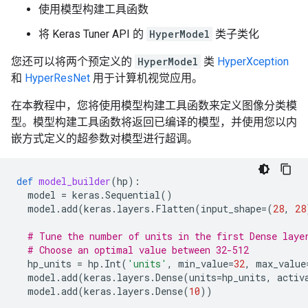
使用模型构建工具函数
将 Keras Tuner API 的
HyperModel
类子类化
您还可以将两个预定义的
HyperModel
类
HyperXception
和
HyperResNet
用于计算机视觉应用。
在本教程中，您将使用模型构建工具函数来定义图像分类模
型。模型构建工具函数将返回已编译的模型，并使用您以内
嵌方式定义的超参数对模型进行超调。
def
model_builder
(
hp
):
model
=
keras
.
Sequential
()
model
.
add
(
keras
.
layers
.
Flatten
(
input_shape
=
(
28
,
28
# Tune the number of units in the first Dense laye
# Choose an optimal value between 32-512
hp_units
=
hp
.
Int
(
'units'
,
min_value
=
32
,
max_value
model
.
add
(
keras
.
layers
.
Dense
(
units
=
hp_units
,
activ
model
.
add
(
keras
.
layers
.
Dense
(
10
))