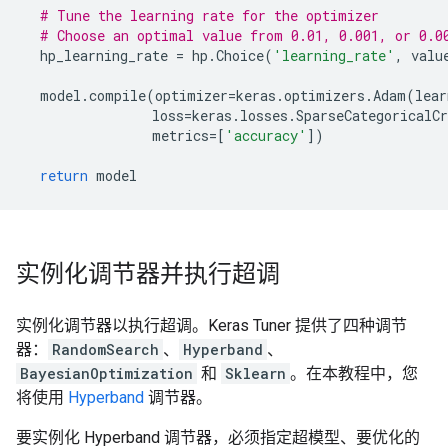
# Tune the learning rate for the optimizer
# Choose an optimal value from 0.01, 0.001, or 0.0
hp_learning_rate
=
hp
.
Choice
(
'learning_rate'
,
valu
model
.
compile
(
optimizer
=
keras
.
optimizers
.
Adam
(
lear
loss
=
keras
.
losses
.
SparseCategoricalCr
metrics
=
[
'accuracy'
])
return
model
实例化调节器并执行超调
实例化调节器以执行超调。Keras Tuner 提供了四种调节
器：
RandomSearch
、
Hyperband
、
BayesianOptimization
和
Sklearn
。在本教程中，您
将使用
Hyperband
调节器。
要实例化 Hyperband 调节器，必须指定超模型、要优化的