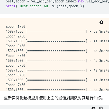
best_epoch
=
val_acc_per_epoch
.
index
(
max
(
val_acc_per
print
(
'Best epoch: 
%d
'
%
(
best_epoch
,))
Epoch 1/50

1500/1500 [==============================] - 5s 3ms/s
Epoch 2/50

1500/1500 [==============================] - 4s 3ms/s
Epoch 3/50

1500/1500 [==============================] - 4s 3ms/s
Epoch 4/50

1500/1500 [==============================] - 4s 3ms/s
Epoch 5/50

1500/1500 [==============================] - 4s 3ms/s
Epoch 6/50

1500/1500 [==============================] - 4s 3ms/s
Epoch 7/50

1500/1500 [==============================] - 4s 3ms/s
Epoch 8/50

重新实例化超模型并使用上面的最佳周期数对其进行训练。
1500/1500 [==============================] - 4s 3ms/s
Epoch 9/50
