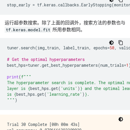
stop_early
=
tf
.
keras
.
callbacks
.
EarlyStopping
(
monito
运行超参数搜索。除了上面的回调外，搜索方法的参数也与
tf.keras.model.fit
所用参数相同。
tuner
.
search
(
img_train
,
label_train
,
epochs
=
50
,
vali
# Get the optimal hyperparameters
best_hps
=
tuner
.
get_best_hyperparameters
(
num_trials
=
1
print
(
f
"""
The hyperparameter search is complete. The optimal n
layer is 
{
best_hps
.
get
(
'units'
)
}
 and the optimal lea
is 
{
best_hps
.
get
(
'learning_rate'
)
}
.
"""
)
Trial 30 Complete [00h 00m 43s]
