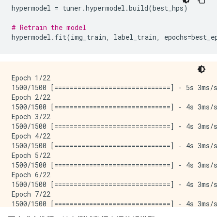
1500/1500 [==============================] - 4s 3ms/s
hypermodel
=
tuner
.
hypermodel
.
build
(
best_hps
)
Epoch 10/50

1500/1500 [==============================] - 4s 3ms/s
# Retrain the model
Epoch 11/50

hypermodel
.
fit
(
img_train
,
label_train
,
epochs
=
best_e
1500/1500 [==============================] - 4s 3ms/s
Epoch 12/50

1500/1500 [==============================] - 4s 3ms/s
Epoch 13/50

1500/1500 [==============================] - 4s 3ms/s
Epoch 1/22

Epoch 14/50

1500/1500 [==============================] - 5s 3ms/s
1500/1500 [==============================] - 4s 3ms/s
Epoch 2/22

Epoch 15/50

1500/1500 [==============================] - 4s 3ms/s
1500/1500 [==============================] - 4s 3ms/s
Epoch 3/22

Epoch 16/50

1500/1500 [==============================] - 4s 3ms/s
1500/1500 [==============================] - 4s 3ms/s
Epoch 4/22

Epoch 17/50

1500/1500 [==============================] - 4s 3ms/s
1500/1500 [==============================] - 4s 3ms/s
Epoch 5/22

Epoch 18/50

1500/1500 [==============================] - 4s 3ms/s
1500/1500 [==============================] - 4s 3ms/s
Epoch 6/22

Epoch 19/50

1500/1500 [==============================] - 4s 3ms/s
1500/1500 [==============================] - 4s 3ms/s
Epoch 7/22

Epoch 20/50

1500/1500 [==============================] - 4s 3ms/s
1500/1500 [==============================] - 4s 3ms/s
Epoch 8/22
