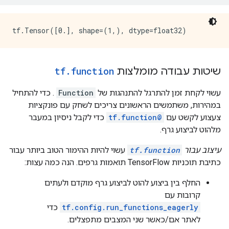
    node_def {

      name: "cond/Identity_1"

      op: "Identity"

      input: "cond/Const_4:output:0"

      attr {

        key: "T"

        value {

שיטות עבודה מומלצות
function
.
tf
          type: DT_INT32

        }

עשוי לקחת זמן להתרגל להתנהגות של
Function
. כדי להתחיל
      }

במהירות, משתמשים הראשונים צריכים לשחק עם פונקציות
    }

צעצוע לקשט עם
@tf.function
כדי לקבל ניסיון במעבר
    ret {

      key: "cond_identity"

מלהוט לביצוע גרף.
      value: "cond/Identity:output:0"

    }

עיצוב עבור
tf.function
עשוי להיות ההימור הטוב ביותר עבור
    ret {

כתיבת תוכניות TensorFlow תואמות גרפים. הנה כמה עצות:
      key: "cond_identity_1"

      value: "cond/Identity_1:output:0"

החלף בין ביצוע להוט לביצוע גרף מוקדם ולעתים
    }

קרובות עם
    attr {

tf.config.run_functions_eagerly
כדי
      key: "_construction_context"

לאתר אם/כאשר שני המצבים מתפצלים.
      value {
