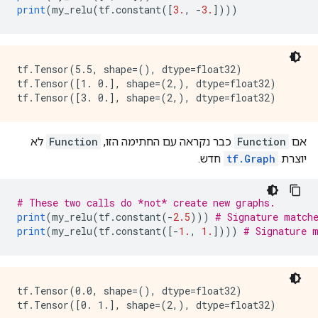
print
(
my_relu
(
tf
.
constant
([
3.
,
-
3.
])))
  name: "Greater"

  op: "Greater"

  input: "x"

  input: "Greater/y"

  attr {

tf.Tensor(5.5, shape=(), dtype=float32)

    key: "T"

tf.Tensor([1. 0.], shape=(2,), dtype=float32)

    value {

      type: DT_INT32

    }

  }

אם
Function
כבר נקראה עם החתימה הזו,
Function
לא
}

יוצרת
tf.Graph
חדש.
node {

  name: "cond"

  op: "StatelessIf"

# These two calls do *not* create new graphs.
  input: "Greater"

print
(
my_relu
(
tf
.
constant
(-
2.5
)))
# Signature match
  input: "x"

print
(
my_relu
(
tf
.
constant
([-
1.
,
1.
])))
# Signature 
  attr {

    key: "Tcond"

    value {

      type: DT_BOOL

tf.Tensor(0.0, shape=(), dtype=float32)

    }

  }
