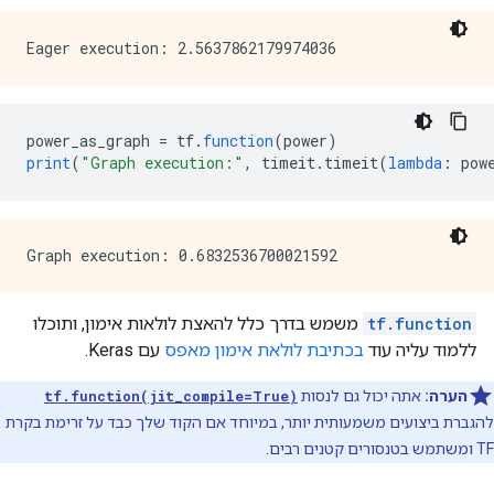
        value {

          tensor {

            dtype: DT_BOOL

            tensor_shape {

            }

            bool_val: true

          }

power_as_graph 
=
 tf
.
function
(
power
)
        }

print
(
"Graph execution:"
,
 timeit
.
timeit
(
lambda
:
 pow
      }

    }

    node_def {

      name: "cond/Identity"

      op: "Identity"

      input: "cond/Const:output:0"

      attr {

tf.function
משמש בדרך כלל להאצת לולאות אימון, ותוכלו
        key: "T"

ללמוד עליה עוד
בכתיבת לולאת אימון מאפס
עם Keras.
        value {

          type: DT_BOOL

הערה:
אתה יכול גם לנסות
tf.function(jit_compile=True)
        }

להגברת ביצועים משמעותית יותר, במיוחד אם הקוד שלך כבד על זרימת בקרת
      }

    }

TF ומשתמש בטנסורים קטנים רבים.
    node_def {

      name: "cond/Identity_1"
