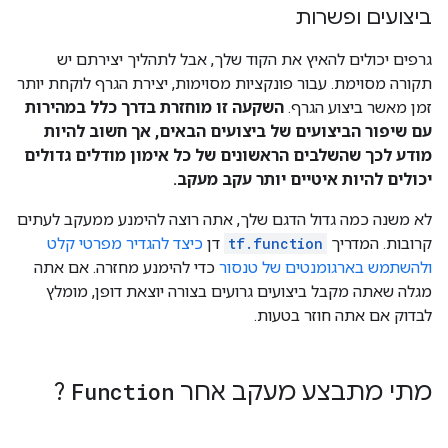
ביצועים ופשרות
      op: "Identity"

      input: "cond_identity_1_x"

      attr {

גרפים יכולים להאיץ את הקוד שלך, אבל לתהליך יצירתם יש
        key: "T"

תקורה מסוימת. עבור פונקציות מסוימות, יצירת הגרף לוקחת יותר
        value {

זמן מאשר ביצוע הגרף.
השקעה זו מוחזרת בדרך כלל במהירות
          type: DT_INT32

עם שיפור הביצועים של ביצועים הבאים, אך חשוב להיות
        }

מודע לכך שהשלבים הראשונים של כל אימון מודלים גדולים
      }

    }

יכולים להיות איטיים יותר עקב מעקב.
    ret {

      key: "cond_identity"

לא משנה כמה גדול הדגם שלך, אתה רוצה להימנע ממעקב לעתים
      value: "cond/Identity:output:0"

קרובות. המדריך
tf.function
דן
כיצד להגדיר מפרטי קלט
    }

ולהשתמש בארגומנטים של טנסור
כדי להימנע מחזרה. אם אתה
    ret {

מגלה שאתה מקבל ביצועים גרועים בצורה יוצאת דופן, מומלץ
      key: "cond_identity_1"

לבדוק אם אתה חוזר בטעות.
      value: "cond/Identity_1:output:0"

    }

    attr {

      key: "_construction_context"

מתי מתבצע מעקב אחר
Function
?
      value {

        s: "kEagerRuntime"

      }
