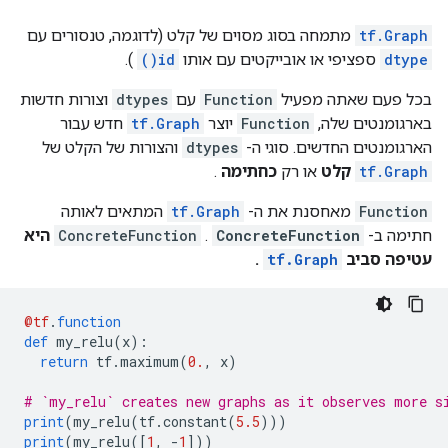
}

node {

tf.Graph
מתמחה בסוג מסוים של קלט (לדוגמה, טנסורים עם
  name: "Greater/y"

dtype
ספציפי או אובייקטים עם אותו
id()
).
  op: "Const"

  attr {

בכל פעם שאתה מפעיל
Function
עם
dtypes
וצורות חדשות
    key: "dtype"

בארגומנטים שלה,
Function
יוצר
tf.Graph
חדש עבור
    value {

      type: DT_INT32

הארגומנטים החדשים. סוגי ה-
dtypes
והצורות של הקלט של
    }

tf.Graph
קלט
או רק
כחתימה
.
  }

  attr {

Function
מאחסנת את ה-
tf.Graph
המתאים לאותה
    key: "value"

חתימה ב-
ConcreteFunction
.
ConcreteFunction
היא
    value {

עטיפה סביב
tf.Graph
.
      tensor {

        dtype: DT_INT32

        tensor_shape {

@tf
.
function
        }

def
 my_relu
(
x
):
        int_val: 0

return
 tf
.
maximum
(
0.
,
 x
)
      }

    }

# `my_relu` creates new graphs as it observes more s
  }

print
(
my_relu
(
tf
.
constant
(
5.5
)))
}

print
(
my_relu
([
1
,
-
1
]))
node {
