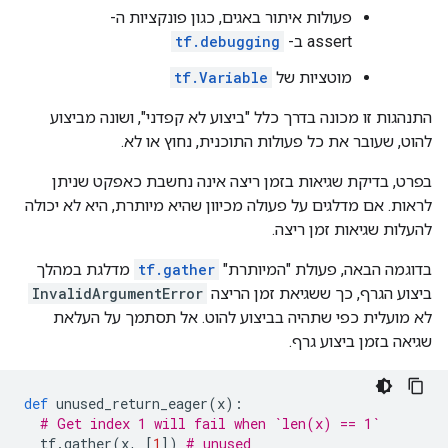
      }

פעולות איתור באגים, כגון פונקציות ה-
      attr {

assert ב-
tf.debugging
        key: "value"

        value {

מוטציות של
tf.Variable
          tensor {

            dtype: DT_BOOL

התנהגות זו מכונה בדרך כלל "ביצוע לא קפדני", ושונה מביצוע
            tensor_shape {

להוט, שעובר את כל פעולות התוכנית, נחוץ או לא.
            }

            bool_val: true

בפרט, בדיקת שגיאות בזמן ריצה אינה נחשבת כאפקט שניתן
          }

לראות. אם מדלגים על פעולה מכיוון שהיא מיותרת, היא לא יכולה
        }

      }

להעלות שגיאות זמן ריצה.
    }

    node_def {

בדוגמה הבאה, פעולת "המיותרת"
tf.gather
מדלגת במהלך
      name: "cond/Identity"

ביצוע הגרף, כך ששגיאת זמן הריצה
InvalidArgumentError
      op: "Identity"

לא מועלית כפי שתהיה בביצוע להוט. אל תסתמך על העלאת
      input: "cond/Const_3:output:0"

שגיאה בזמן ביצוע גרף.
      attr {

        key: "T"

        value {

def
 unused_return_eager
(
x
):
          type: DT_BOOL

# Get index 1 will fail when `len(x) == 1`
        }

  tf
.
gather
(
x
,
[
1
])
# unused 
      }
