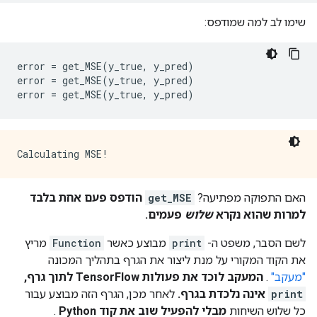
        key: "dtype"

        value {

שימו לב למה שמודפס:
          type: DT_BOOL

        }

      }

error 
=
 get_MSE
(
y_true
,
 y_pred
)
      attr {

error 
=
 get_MSE
(
y_true
,
 y_pred
)
        key: "value"

error 
=
 get_MSE
(
y_true
,
 y_pred
)
        value {

          tensor {

            dtype: DT_BOOL

            tensor_shape {

            }

            bool_val: true

          }

האם התפוקה מפתיעה?
get_MSE
הודפס פעם אחת בלבד
        }

למרות שהוא נקרא
שלוש
פעמים.
      }

    }

לשם הסבר, משפט ה-
print
מבוצע כאשר
Function
מריץ
    node_def {

את הקוד המקורי על מנת ליצור את הגרף בתהליך המכונה
      name: "cond/Const_1"

      op: "Const"

"מעקב"
.
המעקב לוכד את פעולות TensorFlow לתוך גרף,
      attr {

print
אינה נלכדת בגרף.
לאחר מכן, הגרף הזה מבוצע עבור
        key: "dtype"

כל שלוש השיחות
מבלי להפעיל שוב את קוד Python
.