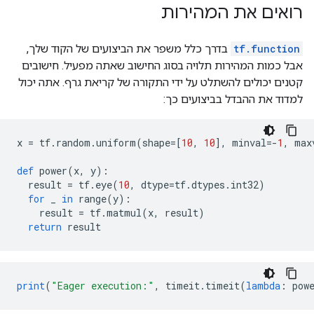
רואים את המהירות
        type: DT_INT32

      }

      output_arg {

tf.function
בדרך כלל משפר את הביצועים של הקוד שלך,
        name: "cond_identity"

אבל כמות המהירות תלויה בסוג החישוב שאתה מפעיל. חישובים
        type: DT_BOOL

      }

קטנים יכולים להשתלט על ידי התקורה של קריאת גרף. אתה יכול
      output_arg {

למדוד את ההבדל בביצועים כך:
        name: "cond_identity_1"

        type: DT_INT32

      }

x 
=
 tf
.
random
.
uniform
(
shape
=[
10
,
10
],
 minval
=-
1
,
 max
    }

    node_def {

def
 power
(
x
,
 y
):
      name: "cond/Const"

  result 
=
 tf
.
eye
(
10
,
 dtype
=
tf
.
dtypes
.
int32
)
      op: "Const"

for
 _ 
in
 range
(
y
):
      attr {

    result 
=
 tf
.
matmul
(
x
,
 result
)
        key: "dtype"

return
 result
        value {

          type: DT_BOOL

        }

      }

print
(
"Eager execution:"
,
 timeit
.
timeit
(
lambda
:
 pow
      attr {

        key: "value"
