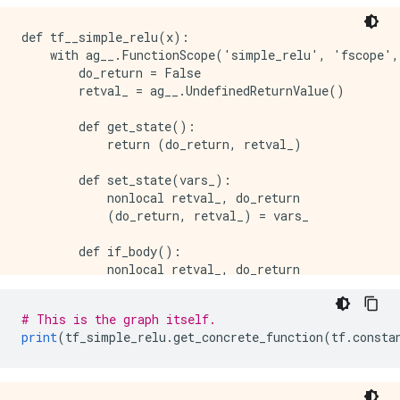
def tf__simple_relu(x):

    with ag__.FunctionScope('simple_relu', 'fscope',
        do_return = False

        retval_ = ag__.UndefinedReturnValue()

        def get_state():

            return (do_return, retval_)

        def set_state(vars_):

            nonlocal retval_, do_return

            (do_return, retval_) = vars_

        def if_body():

            nonlocal retval_, do_return

            try:

                do_return = True

# This is the graph itself.
                retval_ = ag__.ld(x)

print
(
tf_simple_relu
.
get_concrete_function
(
tf
.
consta
            except:

                do_return = False

                raise
