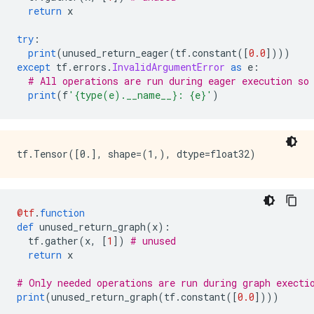
return
 x
    }

    node_def {

try
:
      name: "cond/Const_4"

print
(
unused_return_eager
(
tf
.
constant
([
0.0
])))
      op: "Const"

except
 tf
.
errors
.
InvalidArgumentError
as
 e
:
      attr {

# All operations are run during eager execution so
        key: "dtype"

print
(
f
'{type(e).__name__}: {e}'
)
        value {

          type: DT_INT32

        }

      }

      attr {

        key: "value"

        value {

          tensor {

            dtype: DT_INT32

@tf
.
function
            tensor_shape {

def
 unused_return_graph
(
x
):
            }

  tf
.
gather
(
x
,
[
1
])
# unused
            int_val: 0

return
 x
          }

        }

# Only needed operations are run during graph execti
      }

print
(
unused_return_graph
(
tf
.
constant
([
0.0
])))
    }
