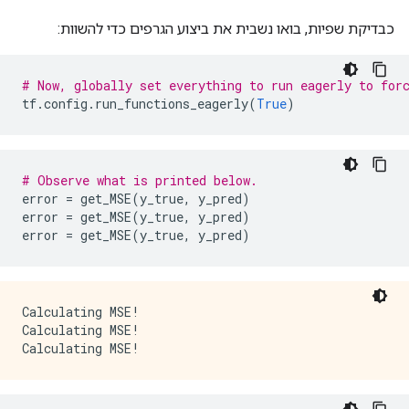
        value {

          type: DT_BOOL

כבדיקת שפיות, בואו נשבית את ביצוע הגרפים כדי להשוות:
        }

      }

      attr {

# Now, globally set everything to run eagerly to for
        key: "value"

tf
.
config
.
run_functions_eagerly
(
True
)
        value {

          tensor {

            dtype: DT_BOOL

            tensor_shape {

# Observe what is printed below.
            }

error 
=
 get_MSE
(
y_true
,
 y_pred
)
            bool_val: true

error 
=
 get_MSE
(
y_true
,
 y_pred
)
          }

error 
=
 get_MSE
(
y_true
,
 y_pred
)
        }

      }

    }

    node_def {

      name: "cond/Const_2"

Calculating MSE!

      op: "Const"

Calculating MSE!

      attr {

        key: "dtype"

        value {

          type: DT_INT32
