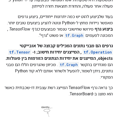
פעולה אחר פעולה, והחזרת תוצאות חזרה לפייתון.
בעוד שלביצוע להוט יש כמה יתרונות ייחודיים, ביצוע גרפים
מאפשר ניידות מחוץ ל-Python ונוטה להציע ביצועים טובים יותר.
ביצוע גרף
פירושו שחישובי טנסור מבוצעים
כגרף TensorFlow
,
המכונה לפעמים
tf.Graph
או פשוט "גרף".
גרפים הם מבני נתונים המכילים קבוצה של אובייקטי
tf.Operation
, המייצגים יחידות חישוב; ו-
tf.Tensor
objects, המייצגים את יחידות הנתונים הזורמות בין פעולות.
הם מוגדרים בהקשר
tf.Graph
. מכיוון שהגרפים הללו הם מבני
נתונים, ניתן לשמור, להפעיל ולשחזר אותם ללא קוד Python
המקורי.
כך נראה גרף TensorFlow המייצג רשת עצבית דו-שכבתית כאשר
הוא מוצג ב-TensorBoard.