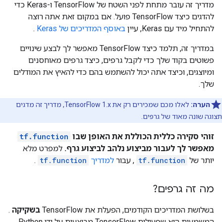
מדריך זה עובר מתחת לפני השטח של TensorFlow ו-Keras כדי
להדגים כיצד TensorFlow פועל. אם במקום זאת אתה רוצה
להתחיל מיד עם Keras, עיין
באוסף המדריכים של Keras
.
במדריך זה, תלמד כיצד TensorFlow מאפשר לך לבצע שינויים
פשוטים בקוד שלך כדי לקבל גרפים, כיצד גרפים מאוחסנים
ומיוצגים, וכיצד אתה יכול להשתמש בהם כדי להאיץ את המודלים
שלך.
הערה:
לאלו מכם שמכירים רק את TensorFlow 1.x, מדריך זה מדגים
תצוגה שונה מאוד של גרפים.
זוהי סקירה כללית הכוללת את האופן שבו
tf.function
מאפשר לך לעבור מביצוע נלהב לביצוע גרף.
למפרט מלא
יותר של
tf.function
, עבור
למדריך
tf.function
.
מה זה גרפים?
בשלושת המדריכים הקודמים, הפעלת את TensorFlow
בשקיקה
.
המשמעות היא שפעולות TensorFlow מבוצעות על ידי Python,