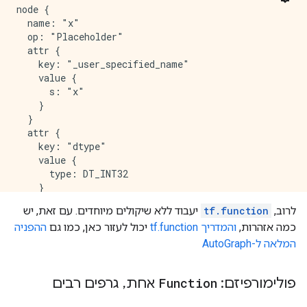
        def else_body():

node {

            nonlocal retval_, do_return

  name: "x"

            try:

  op: "Placeholder"

                do_return = True

  attr {

                retval_ = 0

    key: "_user_specified_name"

            except:

    value {

                do_return = False

      s: "x"

                raise

    }

        ag__.if_stmt(ag__.converted_call(ag__.ld(tf)
  }

  attr {

    key: "dtype"

    value {

      type: DT_INT32

    }

  }

לרוב,
tf.function
יעבוד ללא שיקולים מיוחדים. עם זאת, יש
  attr {

כמה אזהרות,
והמדריך tf.function
יכול לעזור כאן, כמו גם
ההפניה
    key: "shape"

    value {

המלאה ל-AutoGraph
      shape {

      }

פולימורפיזם:
Function
אחת
,
גרפים רבים
    }

  }
