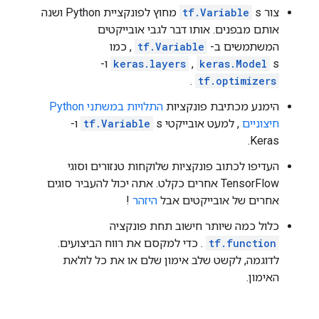
        s: "kEagerRuntime"

צור
tf.Variable
s מחוץ לפונקציית Python ושנה
      }

אותם מבפנים. אותו דבר לגבי אובייקטים
    }

    arg_attr {

המשתמשים ב-
tf.Variable
, כמו
      key: 0

s ו-
keras.Model
,
keras.layers
      value {

.
tf.optimizers
        attr {

          key: "_output_shapes"

הימנע מכתיבת פונקציות
התלויות במשתני Python
          value {

חיצוניים
, למעט אובייקטי
tf.Variable
s ו-
            list {

Keras.
              shape {

              }

העדיפו לכתוב פונקציות שלוקחות טנזורים וסוגי
            }

TensorFlow אחרים כקלט. אתה יכול להעביר סוגים
          }

אחרים של אובייקטים אבל
היזהר
!
        }

      }

כלול כמה שיותר חישוב תחת פונקציה
    }

tf.function
. כדי למקסם את רווח הביצועים.
  }

  function {

לדוגמה, לקשט שלב אימון שלם או את כל לולאת
    signature {

האימון.
      name: "cond_true_33"

      input_arg {

        name: "cond_identity_1_x"
