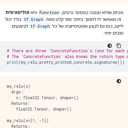
  attr {

    key: "Tin"

מכיוון שהיא מגובה במספר גרפים,
Function
היא
פולימורפית
    value {

. זה מאפשר לו לתמוך ביותר סוגי קלט ממה
tf.Graph
בודד יכול
      list {

        type: DT_INT32

לייצג, כמו גם לבצע אופטימיזציה של כל
tf.Graph
לביצועים
      }

טובים יותר.
    }

  }

  attr {

# There are three `ConcreteFunction`s (one for each 
    key: "Tout"

# The `ConcreteFunction` also knows the return type 
    value {

print
(
my_relu
.
pretty_printed_concrete_signatures
())
      list {

        type: DT_BOOL

        type: DT_INT32

      }

my_relu(x)

    }

  Args:

  }

    x: float32 Tensor, shape=()

  attr {

  Returns:

    key: "_lower_using_switch_merge"

    float32 Tensor, shape=()

    value {

      b: true

my_relu(x=[1, -1])

    }

  Returns:
