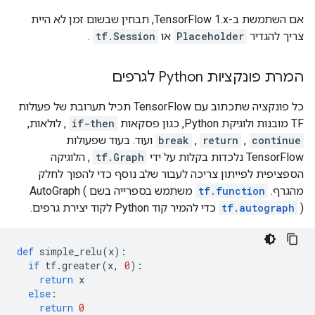
אם השתמשת ב-TensorFlow 1.x, תבחין שבשום זמן לא היית
צריך להגדיר
Placeholder
או
tf.Session
.
המרת פונקציות Python לגרפים
כל פונקציה שתכתוב עם TensorFlow תכיל תערובת של פעולות
TF מובנות ולוגיקת Python, כגון פסקאות
if-then
, לולאות,
continue
,
return
,
break
ועוד. בעוד שפעולות
TensorFlow נלכדות בקלות על ידי
tf.Graph
, הלוגיקה
הספציפית לפייתון צריכה לעבור שלב נוסף כדי להפוך לחלק
מהגרף.
tf.function
משתמש בספרייה בשם AutoGraph (
) כדי להמיר קוד Python לקוד יצירת גרפים.
tf.autograph
def
 simple_relu
(
x
):
if
 tf
.
greater
(
x
,
0
):
return
 x
else
:
return
0