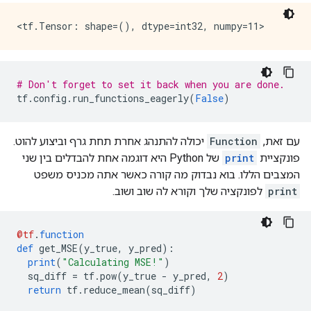
}

library {

  function {

    signature {

      name: "cond_false_34"

      input_arg {

# Don't forget to set it back when you are done.
        name: "cond_placeholder"

tf
.
config
.
run_functions_eagerly
(
False
)
        type: DT_INT32

      }

      output_arg {

עם זאת,
Function
יכולה להתנהג אחרת תחת גרף וביצוע להוט.
        name: "cond_identity"

פונקציית
print
של Python היא דוגמה אחת להבדלים בין שני
        type: DT_BOOL

המצבים הללו. בוא נבדוק מה קורה כאשר אתה מכניס משפט
      }

print
לפונקציה שלך וקורא לה שוב ושוב.
      output_arg {

        name: "cond_identity_1"

        type: DT_INT32

      }

@tf
.
function
    }

def
 get_MSE
(
y_true
,
 y_pred
):
    node_def {

print
(
"Calculating MSE!"
)
      name: "cond/Const"

  sq_diff 
=
 tf
.
pow
(
y_true 
-
 y_pred
,
2
)
      op: "Const"

return
 tf
.
reduce_mean
(
sq_diff
)
      attr {
