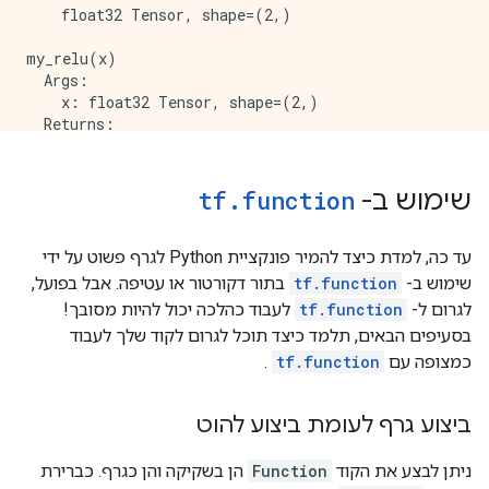
  }

    float32 Tensor, shape=(2,)

  attr {

    key: "_read_only_resource_inputs"

my_relu(x)

    value {

  Args:

      list {

    x: float32 Tensor, shape=(2,)

      }

  Returns:

    }

  }

  attr {

שימוש ב-
function
.
tf
    key: "else_branch"

    value {

      func {

עד כה, למדת כיצד להמיר פונקציית Python לגרף פשוט על ידי
        name: "cond_false_34"

שימוש ב-
tf.function
בתור דקורטור או עטיפה. אבל בפועל,
      }

    }

לגרום ל-
tf.function
לעבוד כהלכה יכול להיות מסובך!
  }

בסעיפים הבאים, תלמד כיצד תוכל לגרום לקוד שלך לעבוד
  attr {

כמצופה עם
tf.function
.
    key: "output_shapes"

    value {

      list {

ביצוע גרף לעומת ביצוע להוט
        shape {

        }

ניתן לבצע את הקוד
Function
הן בשקיקה והן כגרף. כברירת
        shape {
