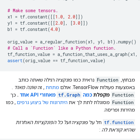
# Make some tensors.
x1 
=
 tf
.
constant
([[
1.0
,
2.0
]])
y1 
=
 tf
.
constant
([[
2.0
],
[
3.0
]])
b1 
=
 tf
.
constant
(
4.0
)
orig_value 
=
 a_regular_function
(
x1
,
 y1
,
 b1
).
numpy
()
# Call a `Function` like a Python function.
tf_function_value 
=
 a_function_that_uses_a_graph
(
x1
,
assert
(
orig_value 
==
 tf_function_value
)
מבחוץ,
Function
נראית כמו פונקציה רגילה שאתה כותב
באמצעות פעולות TensorFlow. אולם
מתחת
, זה
שונה מאוד
.
Function
מקפלת
כמה
tf.Graph
מאחורי API אחד
.
כך
Function
מסוגלת לתת לך את
היתרונות של ביצוע גרפים
, כמו
מהירות ופריסה.
tf.function
חל על פונקציה
ועל כל הפונקציות האחרות
שהיא קוראת לה
: