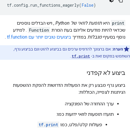
        }

tf
.
config
.
run_functions_eagerly
(
False
)
      }

      attr {

        key: "value"

print
היא
תופעת לוואי של Python
, ויש הבדלים נוספים
        value {

שכדאי להיות מודעים אליהם בעת המרת
Function
. למידע
          tensor {

נוסף בסעיף
מגבלות
במדריך
ביצועים טובים יותר עם tf.function
.
            dtype: DT_INT32

            tensor_shape {

הערה:
אם ברצונך להדפיס ערכים גם בביצוע להוט וגם בביצוע גרף,
            }

            int_val: 0

השתמש במקום זאת ב-
tf.print
.
          }

        }

ביצוע לא קפדני
      }

    }

ביצוע גרף מבצע רק את הפעולות הדרושות להפקת ההשפעות
    node_def {

      name: "cond/Const_3"

הניתנות לצפייה, הכוללות:
      op: "Const"

      attr {

ערך ההחזרה של הפונקציה
        key: "dtype"

תועדו תופעות לוואי ידועות כמו:
        value {

          type: DT_BOOL

פעולות קלט/פלט, כמו
tf.print
        }
