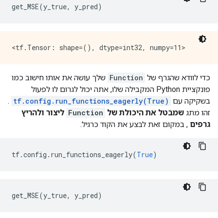
  }

get_MSE
(
y_true
,
 y_pred
)
}

node {

  name: "cond/Identity_1"

  op: "Identity"

  input: "cond:1"

  attr {

    key: "T"

כדי לוודא שהגרף של
Function
שלך עושה את אותו חישוב כמו
    value {

פונקציית Python המקבילה שלו, אתה יכול לגרום לו לפעול
      type: DT_INT32

    }

בשקיקה עם
tf.config.run_functions_eagerly(True)
.
  }

זהו מתג
שמבטל את היכולת של
Function
ליצור ולהריץ
}

גרפים
, במקום זאת לבצע את הקוד כרגיל.
node {

  name: "Identity"

  op: "Identity"

tf
.
config
.
run_functions_eagerly
(
True
)
  input: "cond/Identity_1"

  attr {

    key: "T"

    value {

get_MSE
(
y_true
,
 y_pred
)
      type: DT_INT32

    }

  }
