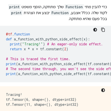
    }

כדי להבין מתי
Function
שלך מתחקה, הוסף משפט
print
    arg_attr {

      key: 0

לקוד שלה. ככלל אצבע,
Function
יבצע את הצהרת
print
      value {

בכל פעם שהיא מתחקה.
        attr {

          key: "_output_shapes"

          value {

@tf
.
function
            list {

def
 a_function_with_python_side_effect
(
x
):
              shape {

print
(
"Tracing!"
)
# An eager-only side effect.
              }

return
 x 
*
 x 
+
 tf
.
constant
(
2
)
            }

          }

# This is traced the first time.
        }

print
(
a_function_with_python_side_effect
(
tf
.
constant
      }

# The second time through, you won't see the side ef
    }

print
(
a_function_with_python_side_effect
(
tf
.
constant
  }

}

versions {

  producer: 898

Tracing!

  min_consumer: 12

tf.Tensor(6, shape=(), dtype=int32)
