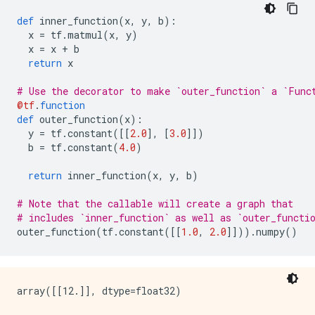
def
 inner_function
(
x
,
 y
,
 b
):
  x 
=
 tf
.
matmul
(
x
,
 y
)
  x 
=
 x 
+
 b
return
 x
# Use the decorator to make `outer_function` a `Func
@tf
.
function
def
 outer_function
(
x
):
  y 
=
 tf
.
constant
([[
2.0
],
[
3.0
]])
  b 
=
 tf
.
constant
(
4.0
)
return
 inner_function
(
x
,
 y
,
 b
)
# Note that the callable will create a graph that
# includes `inner_function` as well as `outer_functi
outer_function
(
tf
.
constant
([[
1.0
,
2.0
]])).
numpy
()