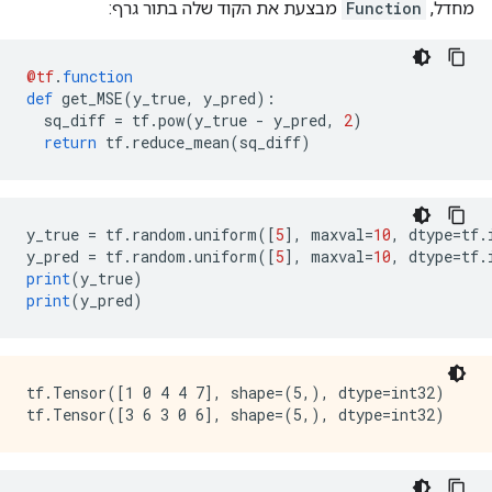
מחדל,
Function
מבצעת את הקוד שלה בתור גרף:
        }

      }

    }

@tf
.
function
  }

def
 get_MSE
(
y_true
,
 y_pred
):
  attr {

  sq_diff 
=
 tf
.
pow
(
y_true 
-
 y_pred
,
2
)
    key: "then_branch"

return
 tf
.
reduce_mean
(
sq_diff
)
    value {

      func {

        name: "cond_true_33"

      }

    }

y_true 
=
 tf
.
random
.
uniform
([
5
],
 maxval
=
10
,
 dtype
=
tf
.
  }

y_pred 
=
 tf
.
random
.
uniform
([
5
],
 maxval
=
10
,
 dtype
=
tf
.
}

print
(
y_true
)
node {

print
(
y_pred
)
  name: "cond/Identity"

  op: "Identity"

  input: "cond"

  attr {

tf.Tensor([1 0 4 4 7], shape=(5,), dtype=int32)

    key: "T"

    value {

      type: DT_BOOL

    }
