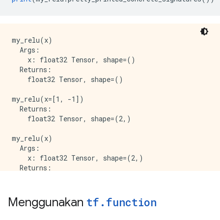
  attr {

    key: "_lower_using_switch_merge"

    value {

      b: true

my_relu(x)

    }

  Args:

  }

    x: float32 Tensor, shape=()

  attr {

  Returns:

    key: "_read_only_resource_inputs"

    float32 Tensor, shape=()

    value {

      list {

my_relu(x=[1, -1])

      }

  Returns:

    }

    float32 Tensor, shape=(2,)

  }

  attr {

my_relu(x)

    key: "else_branch"

  Args:

    value {

    x: float32 Tensor, shape=(2,)

      func {

  Returns:

        name: "cond_false_34"

      }

    }

Menggunakan
tf
.
function
  }

  attr {
