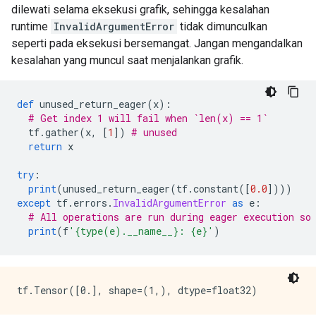
dilewati selama eksekusi grafik, sehingga kesalahan
            int_val: 0

runtime
          }

InvalidArgumentError
tidak dimunculkan
        }

seperti pada eksekusi bersemangat. Jangan mengandalkan
      }

kesalahan yang muncul saat menjalankan grafik.
    }

    node_def {

      name: "cond/Identity_1"

def
 unused_return_eager
(
x
):
      op: "Identity"

# Get index 1 will fail when `len(x) == 1`
      input: "cond/Const_4:output:0"

  tf
.
gather
(
x
,
[
1
])
# unused 
      attr {

return
 x
        key: "T"

        value {

try
:
          type: DT_INT32

print
(
unused_return_eager
(
tf
.
constant
([
0.0
])))
        }

except
 tf
.
errors
.
InvalidArgumentError
as
 e
:
      }

# All operations are run during eager execution so
    }

print
(
f
'{type(e).__name__}: {e}'
)
    ret {

      key: "cond_identity"

      value: "cond/Identity:output:0"

    }

    ret {

      key: "cond_identity_1"
