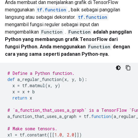
Anda membuat dan menjalankan grafik di TensorFlow
menggunakan
tf.function
, baik sebagai panggilan
langsung atau sebagai dekorator.
tf.function
mengambil fungsi reguler sebagai input dan
mengembalikan
Function
.
Function
adalah panggilan
Python yang membangun grafik TensorFlow dari
fungsi Python. Anda menggunakan
Function
dengan
cara yang sama seperti padanan Python-nya.
# Define a Python function.
def
 a_regular_function
(
x
,
 y
,
 b
):
  x 
=
 tf
.
matmul
(
x
,
 y
)
  x 
=
 x 
+
 b
return
 x
# `a_function_that_uses_a_graph` is a TensorFlow `Fu
a_function_that_uses_a_graph 
=
 tf
.
function
(
a_regular
# Make some tensors.
x1 
=
 tf
.
constant
([[
1.0
,
2.0
]])