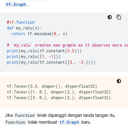
        int_val: 0

tf.Graph
.
      }

    }

  }

@tf
.
function
}

def
 my_relu
(
x
):
node {

return
 tf
.
maximum
(
0.
,
 x
)
  name: "Greater"

  op: "Greater"

# `my_relu` creates new graphs as it observes more s
  input: "x"

print
(
my_relu
(
tf
.
constant
(
5.5
)))
  input: "Greater/y"

print
(
my_relu
([
1
,
-
1
]))
  attr {

print
(
my_relu
(
tf
.
constant
([
3.
,
-
3.
])))
    key: "T"

    value {

      type: DT_INT32

    }

tf.Tensor(5.5, shape=(), dtype=float32)

  }

tf.Tensor([1. 0.], shape=(2,), dtype=float32)

}

node {

  name: "cond"

  op: "StatelessIf"

Jika
Function
telah dipanggil dengan tanda tangan itu,
  input: "Greater"

  input: "x"

Function
tidak membuat
tf.Graph
baru.
  attr {
