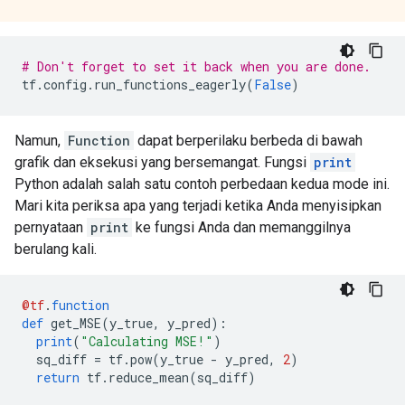
    }

    node_def {

      name: "cond/Const"

# Don't forget to set it back when you are done.
      op: "Const"

tf
.
config
.
run_functions_eagerly
(
False
)
      attr {

        key: "dtype"

        value {

Namun,
Function
dapat berperilaku berbeda di bawah
          type: DT_BOOL

        }

grafik dan eksekusi yang bersemangat. Fungsi
print
      }

Python adalah salah satu contoh perbedaan kedua mode ini.
      attr {

Mari kita periksa apa yang terjadi ketika Anda menyisipkan
        key: "value"

pernyataan
print
ke fungsi Anda dan memanggilnya
        value {

berulang kali.
          tensor {

            dtype: DT_BOOL

            tensor_shape {

            }

@tf
.
function
            bool_val: true

def
 get_MSE
(
y_true
,
 y_pred
):
          }

print
(
"Calculating MSE!"
)
        }

  sq_diff 
=
 tf
.
pow
(
y_true 
-
 y_pred
,
2
)
      }

return
 tf
.
reduce_mean
(
sq_diff
)
    }
