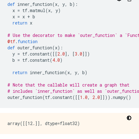
def
 inner_function
(
x
,
 y
,
 b
):
  x 
=
 tf
.
matmul
(
x
,
 y
)
  x 
=
 x 
+
 b
return
 x
# Use the decorator to make `outer_function` a `Func
@tf
.
function
def
 outer_function
(
x
):
  y 
=
 tf
.
constant
([[
2.0
],
[
3.0
]])
  b 
=
 tf
.
constant
(
4.0
)
return
 inner_function
(
x
,
 y
,
 b
)
# Note that the callable will create a graph that
# includes `inner_function` as well as `outer_functi
outer_function
(
tf
.
constant
([[
1.0
,
2.0
]])).
numpy
()