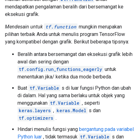
  }

mendapatkan pengalaman beralih dari bersemangat ke
  function {

    signature {

eksekusi grafik.
      name: "cond_true_33"

      input_arg {

Mendesain untuk
tf.function
mungkin merupakan
        name: "cond_identity_1_x"

pilihan terbaik Anda untuk menulis program TensorFlow
        type: DT_INT32

yang kompatibel dengan grafik. Berikut beberapa tipsnya:
      }

      output_arg {

Beralih antara bersemangat dan eksekusi grafik lebih
        name: "cond_identity"

awal dan sering dengan
        type: DT_BOOL

      }

tf.config.run_functions_eagerly
untuk
      output_arg {

menentukan jika/ ketika dua mode berbeda.
        name: "cond_identity_1"

        type: DT_INT32

Buat
tf.Variable
s di luar fungsi Python dan ubah
      }

di dalam. Hal yang sama berlaku untuk objek yang
    }

menggunakan
tf.Variable
, seperti
    node_def {

keras.layers
,
keras.Model
s dan
      name: "cond/Const"

tf.optimizers
.
      op: "Const"

      attr {

Hindari menulis fungsi yang
bergantung pada variabel
        key: "dtype"

Python luar
, tidak termasuk
tf.Variable
s dan
        value {
