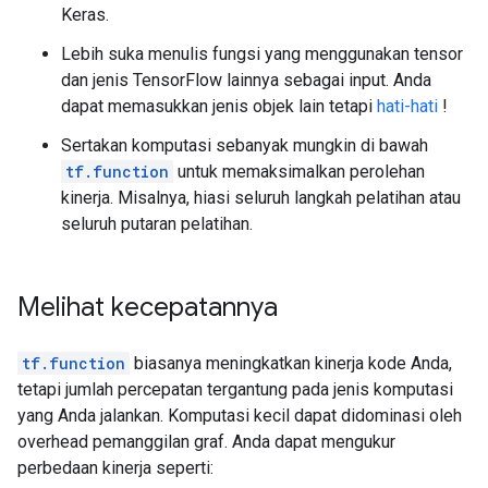
          type: DT_BOOL

Keras.
        }

Lebih suka menulis fungsi yang menggunakan tensor
      }

      attr {

dan jenis TensorFlow lainnya sebagai input. Anda
        key: "value"

dapat memasukkan jenis objek lain tetapi
hati-hati
!
        value {

          tensor {

Sertakan komputasi sebanyak mungkin di bawah
            dtype: DT_BOOL

tf.function
untuk memaksimalkan perolehan
            tensor_shape {

kinerja. Misalnya, hiasi seluruh langkah pelatihan atau
            }

seluruh putaran pelatihan.
            bool_val: true

          }

        }

      }

Melihat kecepatannya
    }

    node_def {

tf.function
      name: "cond/Identity"

biasanya meningkatkan kinerja kode Anda,
      op: "Identity"

tetapi jumlah percepatan tergantung pada jenis komputasi
      input: "cond/Const:output:0"

yang Anda jalankan. Komputasi kecil dapat didominasi oleh
      attr {

overhead pemanggilan graf. Anda dapat mengukur
        key: "T"

perbedaan kinerja seperti:
        value {
