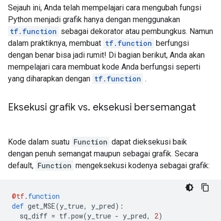
    key: "output_shapes"

Sejauh ini, Anda telah mempelajari cara mengubah fungsi
    value {

Python menjadi grafik hanya dengan menggunakan
      list {

        shape {

tf.function
sebagai dekorator atau pembungkus. Namun
        }

dalam praktiknya, membuat
tf.function
berfungsi
        shape {

dengan benar bisa jadi rumit! Di bagian berikut, Anda akan
        }

mempelajari cara membuat kode Anda berfungsi seperti
      }

yang diharapkan dengan
tf.function
.
    }

  }

  attr {

Eksekusi grafik vs
.
eksekusi bersemangat
    key: "then_branch"

    value {

      func {

        name: "cond_true_33"

Kode dalam suatu
Function
dapat dieksekusi baik
      }

dengan penuh semangat maupun sebagai grafik. Secara
    }

default,
Function
mengeksekusi kodenya sebagai grafik:
  }

}

node {

@tf
.
function
  name: "cond/Identity"

def
 get_MSE
(
y_true
,
 y_pred
):
  op: "Identity"

  sq_diff 
=
 tf
.
pow
(
y_true 
-
 y_pred
,
2
)
  input: "cond"
