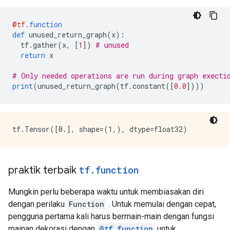
      value: "cond/Identity_1:output:0"

    }

@tf
.
function
    attr {

def
 unused_return_graph
(
x
):
      key: "_construction_context"

  tf
.
gather
(
x
,
[
1
])
# unused
      value {

return
 x
        s: "kEagerRuntime"

      }

# Only needed operations are run during graph execti
    }

print
(
unused_return_graph
(
tf
.
constant
([
0.0
])))
    arg_attr {

      key: 0

      value {

        attr {

          key: "_output_shapes"

          value {

            list {

              shape {

praktik terbaik
tf
.
function
              }

            }

          }

Mungkin perlu beberapa waktu untuk membiasakan diri
        }

dengan perilaku
Function
. Untuk memulai dengan cepat,
      }

pengguna pertama kali harus bermain-main dengan fungsi
    }

mainan dekorasi dengan
@tf.function
untuk