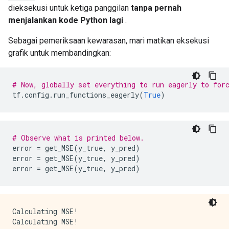
      name: "cond/Const_2"

dieksekusi untuk ketiga panggilan
tanpa pernah
      op: "Const"

menjalankan kode Python lagi
.
      attr {

        key: "dtype"

Sebagai pemeriksaan kewarasan, mari matikan eksekusi
        value {

          type: DT_INT32

grafik untuk membandingkan:
        }

      }

      attr {

# Now, globally set everything to run eagerly to for
        key: "value"

tf
.
config
.
run_functions_eagerly
(
True
)
        value {

          tensor {

            dtype: DT_INT32

            tensor_shape {

# Observe what is printed below.
            }

error 
=
 get_MSE
(
y_true
,
 y_pred
)
            int_val: 0

error 
=
 get_MSE
(
y_true
,
 y_pred
)
          }

error 
=
 get_MSE
(
y_true
,
 y_pred
)
        }

      }

    }

    node_def {

Calculating MSE!

      name: "cond/Const_3"

Calculating MSE!

      op: "Const"
