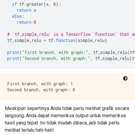
if
 tf
.
greater
(
x
,
0
):
return
 x
else
:
return
0
# `tf_simple_relu` is a TensorFlow `Function` that w
tf_simple_relu 
=
 tf
.
function
(
simple_relu
)
print
(
"First branch, with graph:"
,
 tf_simple_relu
(
tf
print
(
"Second branch, with graph:"
,
 tf_simple_relu
(
t
First branch, with graph: 1

Meskipun sepertinya Anda tidak perlu melihat grafik secara
langsung, Anda dapat memeriksa output untuk memeriksa
hasil yang tepat. Ini tidak mudah dibaca, jadi tidak perlu
melihat terlalu hati-hati!