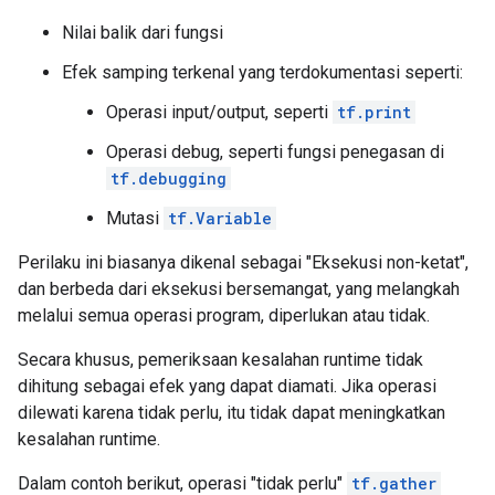
      attr {

        key: "T"

Nilai balik dari fungsi
        value {

          type: DT_BOOL

Efek samping terkenal yang terdokumentasi seperti:
        }

Operasi input/output, seperti
tf.print
      }

    }

Operasi debug, seperti fungsi penegasan di
    node_def {

tf.debugging
      name: "cond/Const_4"

      op: "Const"

Mutasi
tf.Variable
      attr {

        key: "dtype"

Perilaku ini biasanya dikenal sebagai "Eksekusi non-ketat",
        value {

dan berbeda dari eksekusi bersemangat, yang melangkah
          type: DT_INT32

melalui semua operasi program, diperlukan atau tidak.
        }

      }

Secara khusus, pemeriksaan kesalahan runtime tidak
      attr {

        key: "value"

dihitung sebagai efek yang dapat diamati. Jika operasi
        value {

dilewati karena tidak perlu, itu tidak dapat meningkatkan
          tensor {

kesalahan runtime.
            dtype: DT_INT32

            tensor_shape {

Dalam contoh berikut, operasi "tidak perlu"
tf.gather
            }
