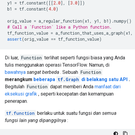
y1 
=
 tf
.
constant
([[
2.0
],
[
3.0
]])
b1 
=
 tf
.
constant
(
4.0
)
orig_value 
=
 a_regular_function
(
x1
,
 y1
,
 b1
).
numpy
()
# Call a `Function` like a Python function.
tf_function_value 
=
 a_function_that_uses_a_graph
(
x1
,
assert
(
orig_value 
==
 tf_function_value
)
Di luar,
Function
terlihat seperti fungsi biasa yang Anda
tulis menggunakan operasi TensorFlow. Namun, di
bawahnya
sangat berbeda
. Sebuah
Function
merangkum
beberapa
tf.Graph
di belakang satu API
.
Begitulah
Function
dapat memberi Anda
manfaat dari
eksekusi grafik
, seperti kecepatan dan kemampuan
penerapan.
tf.function
berlaku untuk suatu fungsi
dan semua
fungsi lain yang dipanggilnya
: