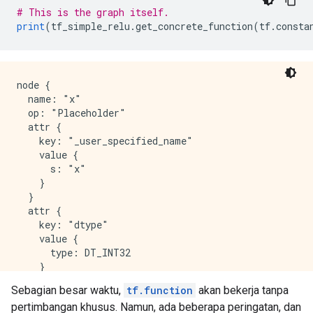
                do_return = True

# This is the graph itself.
                retval_ = ag__.ld(x)

print
(
tf_simple_relu
.
get_concrete_function
(
tf
.
consta
            except:

                do_return = False

                raise

        def else_body():

node {

            nonlocal retval_, do_return

  name: "x"

            try:

  op: "Placeholder"

                do_return = True

  attr {

                retval_ = 0

    key: "_user_specified_name"

            except:

    value {

                do_return = False

      s: "x"

                raise

    }

        ag__.if_stmt(ag__.converted_call(ag__.ld(tf)
  }

  attr {

    key: "dtype"

    value {

      type: DT_INT32

    }

  }

Sebagian besar waktu,
tf.function
akan bekerja tanpa
  attr {

pertimbangan khusus. Namun, ada beberapa peringatan, dan
    key: "shape"
