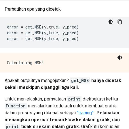
    node_def {

      name: "cond/Const_1"

Perhatikan apa yang dicetak:
      op: "Const"

      attr {

        key: "dtype"

error 
=
 get_MSE
(
y_true
,
 y_pred
)
        value {

error 
=
 get_MSE
(
y_true
,
 y_pred
)
          type: DT_BOOL

error 
=
 get_MSE
(
y_true
,
 y_pred
)
        }

      }

      attr {

        key: "value"

        value {

          tensor {

            dtype: DT_BOOL

Apakah outputnya mengejutkan?
get_MSE
hanya dicetak
            tensor_shape {

sekali meskipun dipanggil
tiga
kali.
            }

            bool_val: true

Untuk menjelaskan, pernyataan
print
dieksekusi ketika
          }

Function
menjalankan kode asli untuk membuat grafik
        }

      }

dalam proses yang dikenal sebagai
"tracing"
.
Pelacakan
    }

menangkap operasi TensorFlow ke dalam grafik, dan
    node_def {

print
tidak direkam dalam grafik.
Grafik itu kemudian