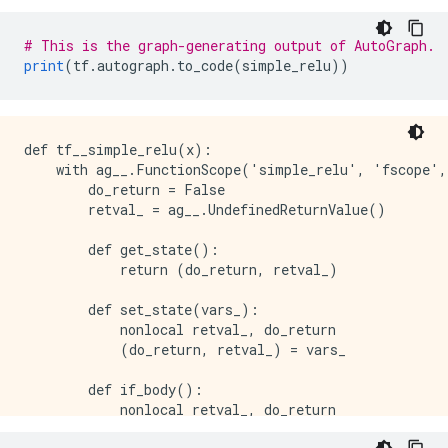
# This is the graph-generating output of AutoGraph.
print
(
tf
.
autograph
.
to_code
(
simple_relu
))
def tf__simple_relu(x):

    with ag__.FunctionScope('simple_relu', 'fscope',
        do_return = False

        retval_ = ag__.UndefinedReturnValue()

        def get_state():

            return (do_return, retval_)

        def set_state(vars_):

            nonlocal retval_, do_return

            (do_return, retval_) = vars_

        def if_body():

            nonlocal retval_, do_return

            try:
