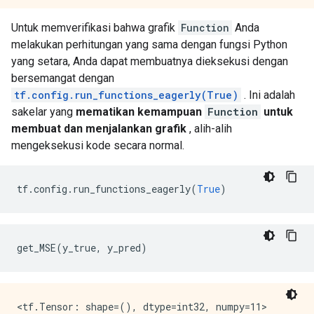
  attr {

    key: "T"

Untuk memverifikasi bahwa grafik
Function
Anda
    value {

melakukan perhitungan yang sama dengan fungsi Python
      type: DT_INT32

    }

yang setara, Anda dapat membuatnya dieksekusi dengan
  }

bersemangat dengan
}

tf.config.run_functions_eagerly(True)
. Ini adalah
library {

sakelar yang
mematikan kemampuan
Function
untuk
  function {

membuat dan menjalankan grafik
, alih-alih
    signature {

      name: "cond_false_34"

mengeksekusi kode secara normal.
      input_arg {

        name: "cond_placeholder"

        type: DT_INT32

tf
.
config
.
run_functions_eagerly
(
True
)
      }

      output_arg {

        name: "cond_identity"

        type: DT_BOOL

get_MSE
(
y_true
,
 y_pred
)
      }

      output_arg {

        name: "cond_identity_1"

        type: DT_INT32

      }
