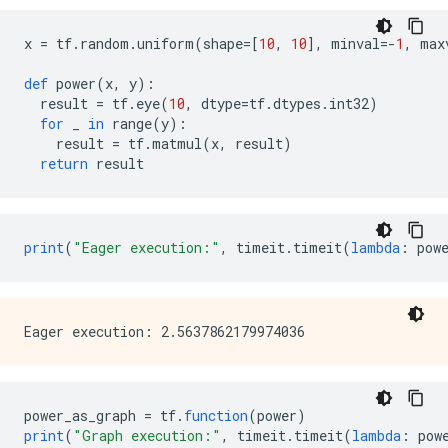
          type: DT_BOOL

        }

x 
=
 tf
.
random
.
uniform
(
shape
=[
10
,
10
],
 minval
=-
1
,
 max
      }

    }

def
 power
(
x
,
 y
):
    node_def {

  result 
=
 tf
.
eye
(
10
,
 dtype
=
tf
.
dtypes
.
int32
)
      name: "cond/Identity_1"

for
 _ 
in
 range
(
y
):
      op: "Identity"

    result 
=
 tf
.
matmul
(
x
,
 result
)
      input: "cond_identity_1_x"

return
 result
      attr {

        key: "T"

        value {

          type: DT_INT32

        }

print
(
"Eager execution:"
,
 timeit
.
timeit
(
lambda
:
 pow
      }

    }

    ret {

      key: "cond_identity"

      value: "cond/Identity:output:0"

    }

    ret {

      key: "cond_identity_1"

power_as_graph 
=
 tf
.
function
(
power
)
      value: "cond/Identity_1:output:0"

print
(
"Graph execution:"
,
 timeit
.
timeit
(
lambda
:
 pow
    }
