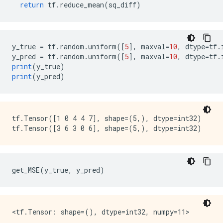
return
 tf
.
reduce_mean
(
sq_diff
)
  attr {

    key: "T"

    value {

      type: DT_BOOL

    }

y_true 
=
 tf
.
random
.
uniform
([
5
],
 maxval
=
10
,
 dtype
=
tf
.
  }

y_pred 
=
 tf
.
random
.
uniform
([
5
],
 maxval
=
10
,
 dtype
=
tf
.
}

print
(
y_true
)
node {

print
(
y_pred
)
  name: "cond/Identity_1"

  op: "Identity"

  input: "cond:1"

  attr {

tf.Tensor([1 0 4 4 7], shape=(5,), dtype=int32)

    key: "T"

    value {

      type: DT_INT32

    }

  }

get_MSE
(
y_true
,
 y_pred
)
}

node {

  name: "Identity"

  op: "Identity"

  input: "cond/Identity_1"
