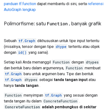
    value {

panduan tf.function
dapat membantu di sini, serta
referensi
      shape {

AutoGraph lengkap
      }

    }

  }

Polimorfisme: satu
Function
,
banyak grafik
}

node {

  name: "Greater/y"

Sebuah
tf.Graph
dikhususkan untuk tipe input tertentu
  op: "Const"

(misalnya, tensor dengan tipe
dtype
tertentu atau objek
  attr {

    key: "dtype"

dengan
id()
yang sama).
    value {

      type: DT_INT32

Setiap kali Anda memanggil
Function
dengan
dtypes
    }

dan bentuk baru dalam argumennya,
Function
membuat
  }

tf.Graph
baru untuk argumen baru. Tipe dan bentuk
  attr {

tf.Graph
dtypes
sebagai
tanda tangan input
atau
    key: "value"

hanya
tanda tangan
.
    value {

      tensor {

Function
menyimpan
tf.Graph
yang sesuai dengan
        dtype: DT_INT32

        tensor_shape {

tanda tangan itu dalam
ConcreteFunction
.
        }

ConcreteFunction
adalah pembungkus di sekitar