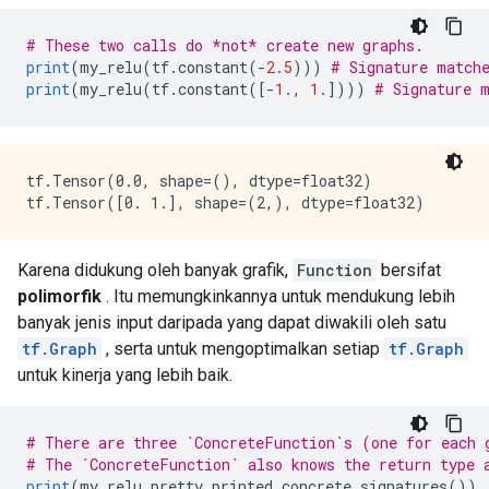
    key: "Tcond"

    value {

# These two calls do *not* create new graphs.
      type: DT_BOOL

print
(
my_relu
(
tf
.
constant
(-
2.5
)))
# Signature match
    }

print
(
my_relu
(
tf
.
constant
([-
1.
,
1.
])))
# Signature 
  }

  attr {

    key: "Tin"

    value {

tf.Tensor(0.0, shape=(), dtype=float32)

      list {

        type: DT_INT32

      }

    }

Karena didukung oleh banyak grafik,
Function
bersifat
  }

polimorfik
. Itu memungkinkannya untuk mendukung lebih
  attr {

banyak jenis input daripada yang dapat diwakili oleh satu
    key: "Tout"

    value {

tf.Graph
, serta untuk mengoptimalkan setiap
tf.Graph
      list {

untuk kinerja yang lebih baik.
        type: DT_BOOL

        type: DT_INT32

      }

# There are three `ConcreteFunction`s (one for each 
    }

# The `ConcreteFunction` also knows the return type 
  }

print
(
my_relu
.
pretty_printed_concrete_signatures
())