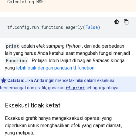
      attr {

        key: "dtype"

        value {

          type: DT_BOOL

tf
.
config
.
run_functions_eagerly
(
False
)
        }

      }

      attr {

print
adalah
efek samping Python
, dan ada perbedaan
        key: "value"

        value {

lain yang harus Anda ketahui saat mengubah fungsi menjadi
          tensor {

Function
. Pelajari lebih lanjut di bagian
Batasan
kinerja
            dtype: DT_BOOL

yang
lebih baik dengan panduan tf.function
.
            tensor_shape {

            }

Catatan:
Jika Anda ingin mencetak nilai dalam eksekusi
            bool_val: true

bersemangat dan grafik, gunakan
tf.print
sebagai gantinya.
          }

        }

      }

Eksekusi tidak ketat
    }

    node_def {

Eksekusi grafik hanya mengeksekusi operasi yang
      name: "cond/Identity"

diperlukan untuk menghasilkan efek yang dapat diamati,
      op: "Identity"

      input: "cond/Const_3:output:0"

yang meliputi: