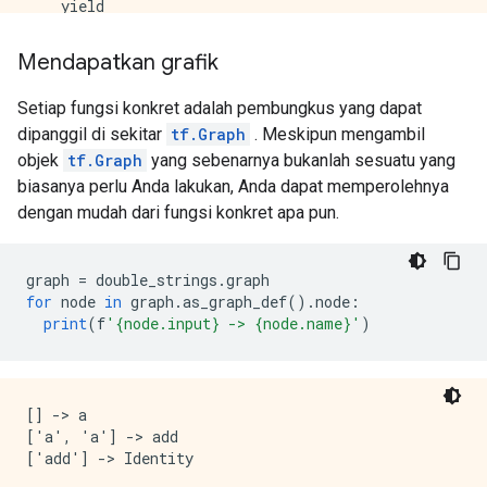
    yield

  File "/tmp/ipykernel_26244/2310937119.py", line 4, 
    square(tf.constant(10.0), b=3)

Mendapatkan grafik
Setiap fungsi konkret adalah pembungkus yang dapat
dipanggil di sekitar
tf.Graph
. Meskipun mengambil
objek
tf.Graph
yang sebenarnya bukanlah sesuatu yang
biasanya perlu Anda lakukan, Anda dapat memperolehnya
dengan mudah dari fungsi konkret apa pun.
graph 
=
 double_strings
.
graph
for
 node 
in
 graph
.
as_graph_def
().
node
:
print
(
f
'{node.input} -> {node.name}'
)
[] -> a

['a', 'a'] -> add
