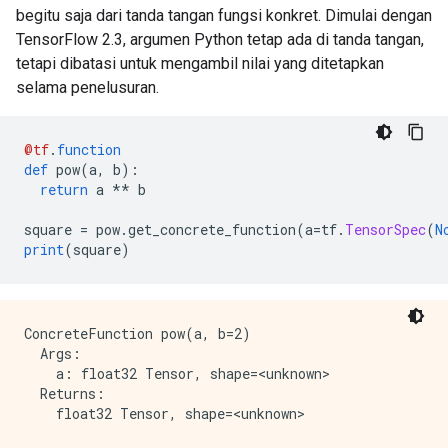
begitu saja dari tanda tangan fungsi konkret. Dimulai dengan
TensorFlow 2.3, argumen Python tetap ada di tanda tangan,
tetapi dibatasi untuk mengambil nilai yang ditetapkan
selama penelusuran.
@tf
.
function
def
 pow
(
a
,
 b
):
return
 a 
**
 b
square 
=
 pow
.
get_concrete_function
(
a
=
tf
.
TensorSpec
(
N
print
(
square
)
ConcreteFunction pow(a, b=2)

  Args:

    a: float32 Tensor, shape=<unknown>

  Returns:
