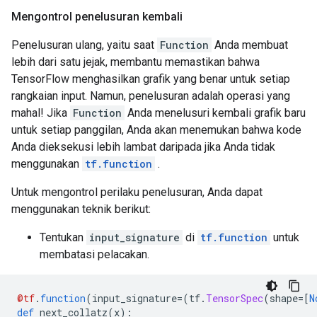
Mengontrol penelusuran kembali
Penelusuran ulang, yaitu saat
Function
Anda membuat
lebih dari satu jejak, membantu memastikan bahwa
TensorFlow menghasilkan grafik yang benar untuk setiap
rangkaian input. Namun, penelusuran adalah operasi yang
mahal! Jika
Function
Anda menelusuri kembali grafik baru
untuk setiap panggilan, Anda akan menemukan bahwa kode
Anda dieksekusi lebih lambat daripada jika Anda tidak
menggunakan
tf.function
.
Untuk mengontrol perilaku penelusuran, Anda dapat
menggunakan teknik berikut:
Tentukan
input_signature
di
tf.function
untuk
membatasi pelacakan.
@tf
.
function
(
input_signature
=(
tf
.
TensorSpec
(
shape
=[
N
def
 next_collatz
(
x
):