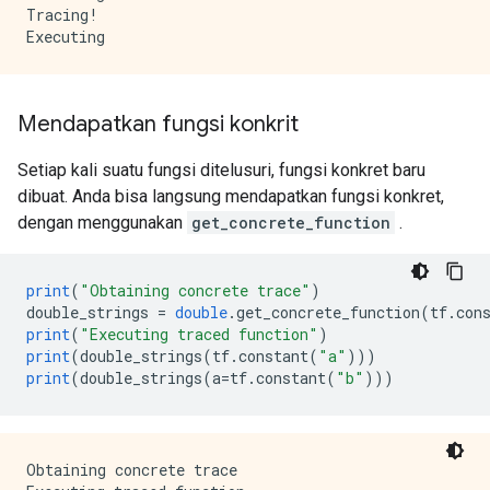
Tracing!

Mendapatkan fungsi konkrit
Setiap kali suatu fungsi ditelusuri, fungsi konkret baru
dibuat. Anda bisa langsung mendapatkan fungsi konkret,
dengan menggunakan
get_concrete_function
.
print
(
"Obtaining concrete trace"
)
double_strings 
=
double
.
get_concrete_function
(
tf
.
con
print
(
"Executing traced function"
)
print
(
double_strings
(
tf
.
constant
(
"a"
)))
print
(
double_strings
(
a
=
tf
.
constant
(
"b"
)))
Obtaining concrete trace
