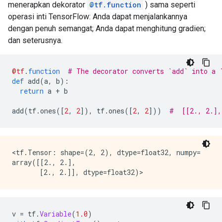
menerapkan dekorator
@tf.function
) sama seperti
operasi inti TensorFlow: Anda dapat menjalankannya
dengan penuh semangat; Anda dapat menghitung gradien;
dan seterusnya.
@tf
.
function
# The decorator converts `add` into a 
def
 add
(
a
,
 b
):
return
 a 
+
 b
add
(
tf
.
ones
([
2
,
2
]),
 tf
.
ones
([
2
,
2
]))
#  [[2., 2.],
<tf.Tensor: shape=(2, 2), dtype=float32, numpy=

array([[2., 2.],

v 
=
 tf
.
Variable
(
1.0
)