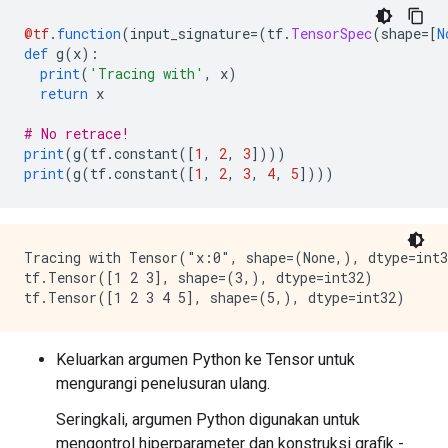
@tf
.
function
(
input_signature
=(
tf
.
TensorSpec
(
shape
=[
N
def
 g
(
x
):
print
(
'Tracing with'
,
 x
)
return
 x
# No retrace!
print
(
g
(
tf
.
constant
([
1
,
2
,
3
])))
print
(
g
(
tf
.
constant
([
1
,
2
,
3
,
4
,
5
])))
Tracing with Tensor("x:0", shape=(None,), dtype=int3
tf.Tensor([1 2 3], shape=(3,), dtype=int32)

Keluarkan argumen Python ke Tensor untuk
mengurangi penelusuran ulang.
Seringkali, argumen Python digunakan untuk
mengontrol hiperparameter dan konstruksi grafik -