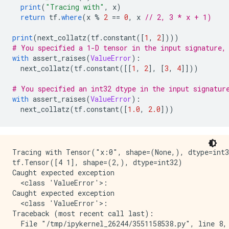
print
(
"Tracing with"
,
 x
)
return
 tf
.
where
(
x 
%
2
==
0
,
 x 
// 2, 3 * x + 1)
print
(
next_collatz
(
tf
.
constant
([
1
,
2
])))
# You specified a 1-D tensor in the input signature,
with
 assert_raises
(
ValueError
):
  next_collatz
(
tf
.
constant
([[
1
,
2
],
[
3
,
4
]]))
# You specified an int32 dtype in the input signatur
with
 assert_raises
(
ValueError
):
  next_collatz
(
tf
.
constant
([
1.0
,
2.0
]))
Tracing with Tensor("x:0", shape=(None,), dtype=int3
tf.Tensor([4 1], shape=(2,), dtype=int32)

Caught expected exception 

  <class 'ValueError'>:

Caught expected exception 

  <class 'ValueError'>:

Traceback (most recent call last):

  File "/tmp/ipykernel_26244/3551158538.py", line 8, 