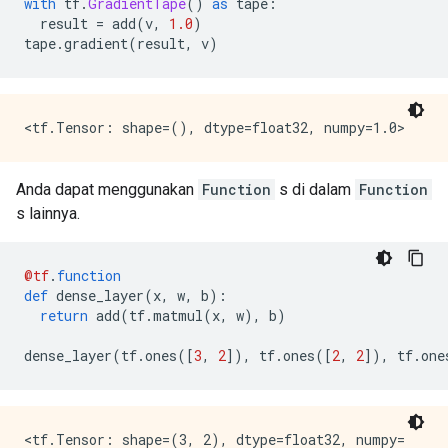
with
 tf
.
GradientTape
()
as
 tape
:
  result 
=
 add
(
v
,
1.0
)
tape
.
gradient
(
result
,
 v
)
Anda dapat menggunakan
Function
s di dalam
Function
s lainnya.
@tf
.
function
def
 dense_layer
(
x
,
 w
,
 b
):
return
 add
(
tf
.
matmul
(
x
,
 w
),
 b
)
dense_layer
(
tf
.
ones
([
3
,
2
]),
 tf
.
ones
([
2
,
2
]),
 tf
.
one
<tf.Tensor: shape=(3, 2), dtype=float32, numpy=
