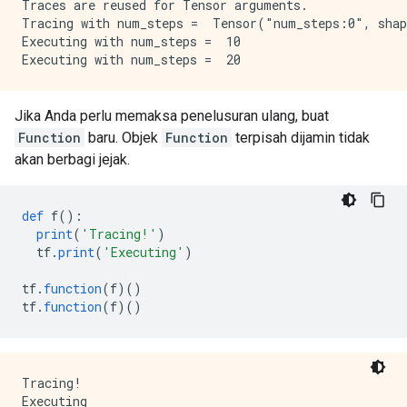
Traces are reused for Tensor arguments.

Tracing with num_steps =  Tensor("num_steps:0", shap
Executing with num_steps =  10

Jika Anda perlu memaksa penelusuran ulang, buat
Function
baru. Objek
Function
terpisah dijamin tidak
akan berbagi jejak.
def
 f
():
print
(
'Tracing!'
)
  tf
.
print
(
'Executing'
)
tf
.
function
(
f
)()
tf
.
function
(
f
)()
Tracing!

Executing
