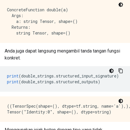
ConcreteFunction double(a)

  Args:

    a: string Tensor, shape=()

  Returns:

Anda juga dapat langsung mengambil tanda tangan fungsi
konkret.
print
(
double_strings
.
structured_input_signature
)
print
(
double_strings
.
structured_outputs
)
((TensorSpec(shape=(), dtype=tf.string, name='a'),),
Menggunakan jejak beton dengan tipe yang tidak