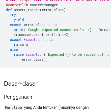
@contextlib
.
contextmanager
def
 assert_raises
(
error_class
):
try
:
yield
except
 error_class 
as
 e
:
print
(
'Caught expected exception \n  {}:'
.
format
    traceback
.
print_exc
(
limit
=
2
)
except
Exception
as
 e
:
raise
 e
else
:
raise
Exception
(
'Expected {} to be raised but no
        error_class
))
Dasar-dasar
Penggunaan
Function
yang Anda tentukan (misalnya dengan