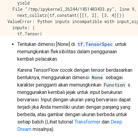
    yield

  File "/tmp/ipykernel_26244/1851403433.py", line 9, 
    next_collatz(tf.constant([[1, 2], [3, 4]]))

ValueError: Python inputs incompatible with input_sig
  inputs: (

    tf.Tensor(

[[1 2]

Tentukan dimensi [None] di
tf.TensorSpec
untuk
 [3 4]], shape=(2, 2), dtype=int32))

memungkinkan fleksibilitas dalam penggunaan
  input_signature: (

    TensorSpec(shape=(None,), dtype=tf.int32, name=No
kembali pelacakan.
Traceback (most recent call last):

Karena TensorFlow cocok dengan tensor berdasarkan
  File "/tmp/ipykernel_26244/3551158538.py", line 8, 
    yield

bentuknya, menggunakan dimensi
None
sebagai
  File "/tmp/ipykernel_26244/1851403433.py", line 13,
karakter pengganti akan memungkinkan
Function
s
    next_collatz(tf.constant([1.0, 2.0]))

menggunakan kembali jejak untuk input berukuran
ValueError: Python inputs incompatible with input_sig
bervariasi. Input dengan ukuran yang bervariasi dapat
  inputs: (

terjadi jika Anda memiliki urutan dengan panjang yang
    tf.Tensor([1. 2.], shape=(2,), dtype=float32))

  input_signature: (

berbeda, atau gambar dengan ukuran berbeda untuk
setiap batch (Lihat tutorial
Transformer
dan
Deep
Dream
misalnya).