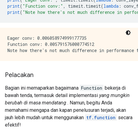
print
(
"Function conv:"
,
 timeit
.
timeit
(
lambda
:
 conv_
print
(
"Note how there's not much difference in perfo
Eager conv: 0.006058974999177735

Function conv: 0.005791576000774512

Pelacakan
Bagian ini memaparkan bagaimana
Function
bekerja di
bawah tenda, termasuk detail implementasi
yang mungkin
berubah di masa mendatang
. Namun, begitu Anda
memahami mengapa dan kapan penelusuran terjadi, akan
jauh lebih mudah untuk menggunakan
tf.function
secara
efektif!