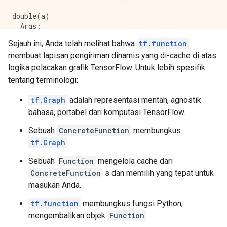
double(a)

  Args:

    a: string Tensor, shape=()

Sejauh ini, Anda telah melihat bahwa
tf.function
  Returns:

membuat lapisan pengiriman dinamis yang di-cache di atas
logika pelacakan grafik TensorFlow. Untuk lebih spesifik
tentang terminologi:
tf.Graph
adalah representasi mentah, agnostik
bahasa, portabel dari komputasi TensorFlow.
Sebuah
ConcreteFunction
membungkus
tf.Graph
.
Sebuah
Function
mengelola cache dari
ConcreteFunction
s dan memilih yang tepat untuk
masukan Anda.
tf.function
membungkus fungsi Python,
mengembalikan objek
Function
.