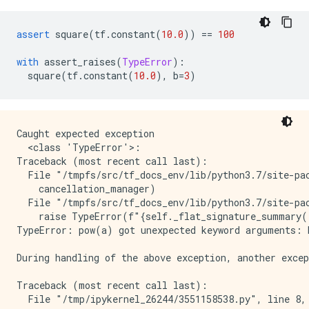
assert
 square
(
tf
.
constant
(
10.0
))
==
100
with
 assert_raises
(
TypeError
):
  square
(
tf
.
constant
(
10.0
),
 b
=
3
)
Caught expected exception 

  <class 'TypeError'>:

Traceback (most recent call last):

  File "/tmpfs/src/tf_docs_env/lib/python3.7/site-pac
    cancellation_manager)

  File "/tmpfs/src/tf_docs_env/lib/python3.7/site-pac
    raise TypeError(f"{self._flat_signature_summary()
TypeError: pow(a) got unexpected keyword arguments: b
During handling of the above exception, another excep
Traceback (most recent call last):

  File "/tmp/ipykernel_26244/3551158538.py", line 8, 