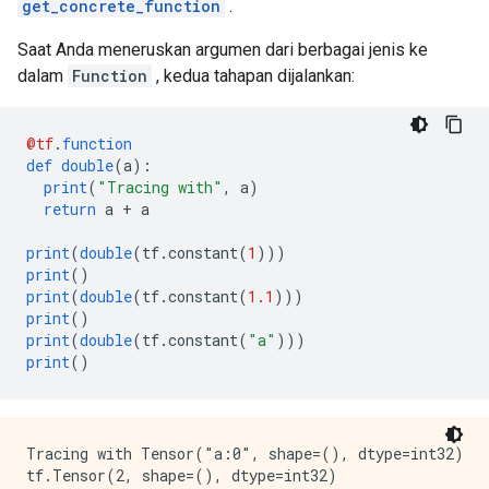
get_concrete_function
.
Saat Anda meneruskan argumen dari berbagai jenis ke
dalam
Function
, kedua tahapan dijalankan:
@tf
.
function
def
double
(
a
):
print
(
"Tracing with"
,
 a
)
return
 a 
+
 a
print
(
double
(
tf
.
constant
(
1
)))
print
()
print
(
double
(
tf
.
constant
(
1.1
)))
print
()
print
(
double
(
tf
.
constant
(
"a"
)))
print
()
Tracing with Tensor("a:0", shape=(), dtype=int32)

tf.Tensor(2, shape=(), dtype=int32)
