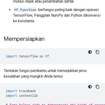
mutasi objek atau penambahan daftar.
tf.function
berfungsi paling baik dengan operasi
TensorFlow; Panggilan NumPy dan Python dikonversi
ke konstanta.
Mempersiapkan
import
 tensorflow 
as
 tf
Tentukan fungsi pembantu untuk menunjukkan jenis
kesalahan yang mungkin Anda temui:
import
 traceback
import
 contextlib
# Some helper code to demonstrate the kinds of error