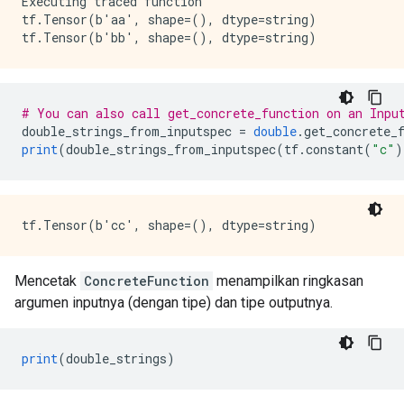
Executing traced function

tf.Tensor(b'aa', shape=(), dtype=string)

# You can also call get_concrete_function on an Inpu
double_strings_from_inputspec 
=
double
.
get_concrete_
print
(
double_strings_from_inputspec
(
tf
.
constant
(
"c"
)
Mencetak
ConcreteFunction
menampilkan ringkasan
argumen inputnya (dengan tipe) dan tipe outputnya.
print
(
double_strings
)