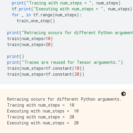
print
(
"Tracing with num_steps = "
,
 num_steps
)
  tf
.
print
(
"Executing with num_steps = "
,
 num_steps
)
for
 _ 
in
 tf
.
range
(
num_steps
):
    train_one_step
()
print
(
"Retracing occurs for different Python argumen
train
(
num_steps
=
10
)
train
(
num_steps
=
20
)
print
()
print
(
"Traces are reused for Tensor arguments."
)
train
(
num_steps
=
tf
.
constant
(
10
))
train
(
num_steps
=
tf
.
constant
(
20
))
Retracing occurs for different Python arguments.

Tracing with num_steps =  10

Executing with num_steps =  10

Tracing with num_steps =  20

Executing with num_steps =  20
