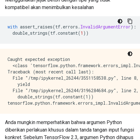
kompatibel akan menimbulkan kesalahan
with
 assert_raises
(
tf
.
errors
.
InvalidArgumentError
):
  double_strings
(
tf
.
constant
(
1
))
Caught expected exception 

  <class 'tensorflow.python.framework.errors_impl.Inv
Traceback (most recent call last):

  File "/tmp/ipykernel_26244/3551158538.py", line 8, 
    yield

  File "/tmp/ipykernel_26244/3196284684.py", line 2, 
    double_strings(tf.constant(1))

Anda mungkin memperhatikan bahwa argumen Python
diberikan perlakuan khusus dalam tanda tangan input fungsi
konkret. Sebelum TensorFlow 2.3, argumen Python dihapus