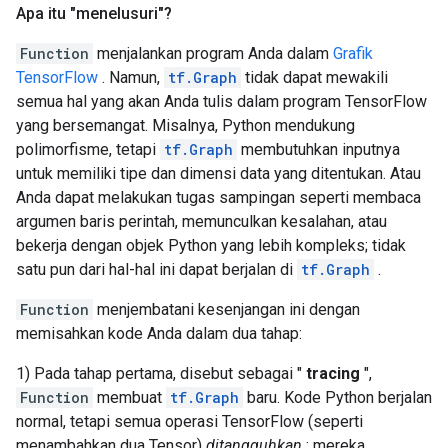
Apa itu "menelusuri"?
Function
menjalankan program Anda dalam
Grafik
TensorFlow
. Namun,
tf.Graph
tidak dapat mewakili
semua hal yang akan Anda tulis dalam program TensorFlow
yang bersemangat. Misalnya, Python mendukung
polimorfisme, tetapi
tf.Graph
membutuhkan inputnya
untuk memiliki tipe dan dimensi data yang ditentukan. Atau
Anda dapat melakukan tugas sampingan seperti membaca
argumen baris perintah, memunculkan kesalahan, atau
bekerja dengan objek Python yang lebih kompleks; tidak
satu pun dari hal-hal ini dapat berjalan di
tf.Graph
.
Function
menjembatani kesenjangan ini dengan
memisahkan kode Anda dalam dua tahap:
1) Pada tahap pertama, disebut sebagai "
tracing
",
Function
membuat
tf.Graph
baru. Kode Python berjalan
normal, tetapi semua operasi TensorFlow (seperti
menambahkan dua Tensor)
ditangguhkan
: mereka