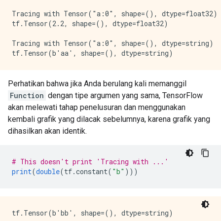
Tracing with Tensor("a:0", shape=(), dtype=float32)

tf.Tensor(2.2, shape=(), dtype=float32)

Tracing with Tensor("a:0", shape=(), dtype=string)

Perhatikan bahwa jika Anda berulang kali memanggil
Function
dengan tipe argumen yang sama, TensorFlow
akan melewati tahap penelusuran dan menggunakan
kembali grafik yang dilacak sebelumnya, karena grafik yang
dihasilkan akan identik.
# This doesn't print 'Tracing with ...'
print
(
double
(
tf
.
constant
(
"b"
)))