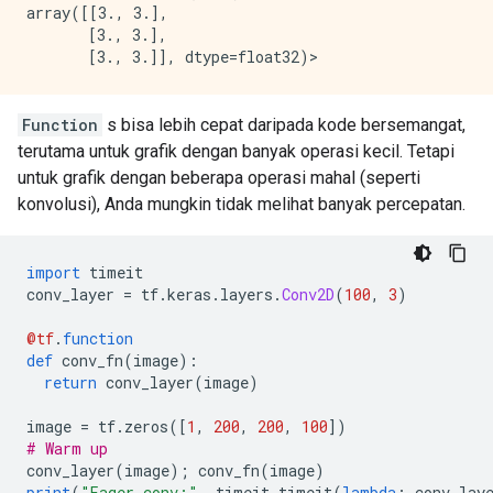
array([[3., 3.],

       [3., 3.],

Function
s bisa lebih cepat daripada kode bersemangat,
terutama untuk grafik dengan banyak operasi kecil. Tetapi
untuk grafik dengan beberapa operasi mahal (seperti
konvolusi), Anda mungkin tidak melihat banyak percepatan.
import
 timeit
conv_layer 
=
 tf
.
keras
.
layers
.
Conv2D
(
100
,
3
)
@tf
.
function
def
 conv_fn
(
image
):
return
 conv_layer
(
image
)
image 
=
 tf
.
zeros
([
1
,
200
,
200
,
100
])
# Warm up
conv_layer
(
image
);
 conv_fn
(
image
)
print
(
"Eager conv:"
,
 timeit
.
timeit
(
lambda
:
 conv_lay