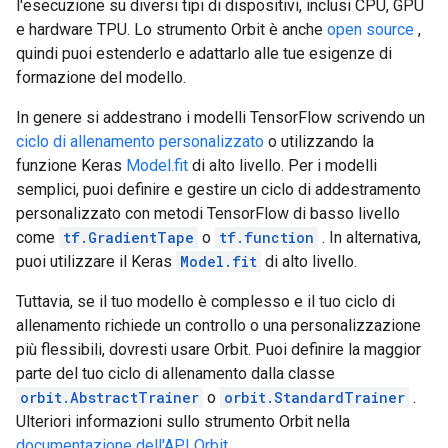
l'esecuzione su diversi tipi di dispositivi, inclusi CPU, GPU
e hardware TPU. Lo strumento Orbit è anche
open source
,
quindi puoi estenderlo e adattarlo alle tue esigenze di
formazione del modello.
In genere si addestrano i modelli TensorFlow scrivendo un
ciclo di allenamento personalizzato
o utilizzando la
funzione Keras
Model.fit
di alto livello. Per i modelli
semplici, puoi definire e gestire un ciclo di addestramento
personalizzato con metodi TensorFlow di basso livello
come
tf.GradientTape
o
tf.function
. In alternativa,
puoi utilizzare il Keras
Model.fit
di alto livello.
Tuttavia, se il tuo modello è complesso e il tuo ciclo di
allenamento richiede un controllo o una personalizzazione
più flessibili, dovresti usare Orbit. Puoi definire la maggior
parte del tuo ciclo di allenamento dalla classe
orbit.AbstractTrainer
o
orbit.StandardTrainer
.
Ulteriori informazioni sullo strumento Orbit nella
documentazione dell'API Orbit
.