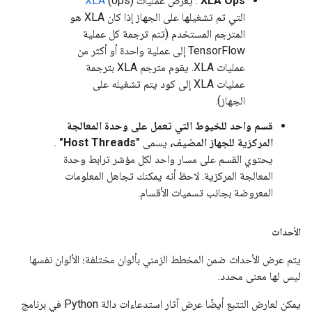
XLA Ops
: يعرض عمليات
(ops)
XLA
التي تم تشغيلها على الجهاز إذا كان XLA هو
المترجم المستخدم (تتم ترجمة كل عملية
TensorFlow إلى عملية واحدة أو أكثر من
عمليات XLA. يقوم مترجم XLA بترجمة
عمليات XLA إلى كود يتم تشغيله على
الجهاز).
قسم واحد للخيوط التي تعمل على وحدة المعالجة
المركزية للجهاز المضيف،
يسمى
"Host Threads"
.
يحتوي القسم على مسار واحد لكل مؤشر ترابط وحدة
المعالجة المركزية. لاحظ أنه يمكنك تجاهل المعلومات
المعروضة بجانب تسميات الأقسام.
الأحداث
يتم عرض الأحداث ضمن المخطط الزمني بألوان مختلفة؛ الألوان نفسها
ليس لها معنى محدد.
يمكن لعارض التتبع أيضًا عرض آثار استدعاءات دالة Python في برنامج