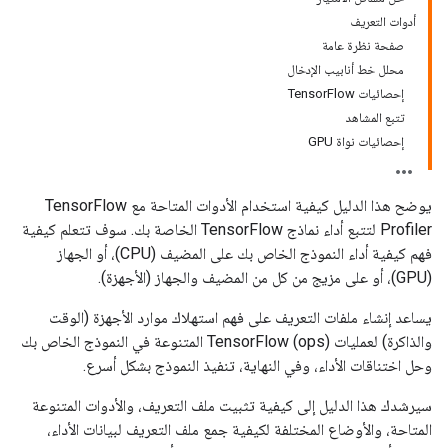
أدوات التعريف
صفحة نظرة عامة
محلل خط أنابيب الإدخال
إحصائيات TensorFlow
تتبع المشاهد
إحصائيات نواة GPU
يوضح هذا الدليل كيفية استخدام الأدوات المتاحة مع TensorFlow
Profiler لتتبع أداء نماذج TensorFlow الخاصة بك. سوف تتعلم كيفية
فهم كيفية أداء النموذج الخاص بك على المضيف (CPU)، أو الجهاز
(GPU)، أو على مزيج من كل من المضيف والجهاز (الأجهزة).
يساعد إنشاء ملفات التعريف على فهم استهلاك موارد الأجهزة (الوقت
والذاكرة) لعمليات TensorFlow (ops) المتنوعة في النموذج الخاص بك
وحل اختناقات الأداء، وفي النهاية، تنفيذ النموذج بشكل أسرع.
سيرشدك هذا الدليل إلى كيفية تثبيت ملف التعريف، والأدوات المتنوعة
المتاحة، والأوضاع المختلفة لكيفية جمع ملف التعريف لبيانات الأداء،