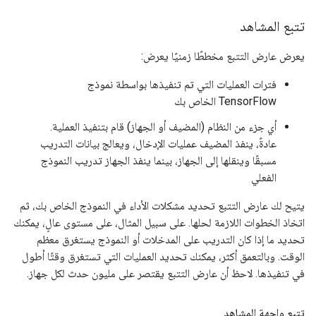
تتبع المشاهد
يعرض عارض التتبع مخططًا زمنيًا يعرض:
فترات العمليات التي تم تنفيذها بواسطة نموذج
TensorFlow الخاص بك
أي جزء من النظام (المضيف أو الجهاز) قام بتنفيذ العملية.
عادةً، ينفذ المضيف عمليات الإدخال، ويعالج بيانات التدريب
مسبقًا وينقلها إلى الجهاز، بينما ينفذ الجهاز تدريب النموذج
الفعلي
يتيح لك عارض التتبع تحديد مشكلات الأداء في النموذج الخاص بك، ثم
اتخاذ الخطوات اللازمة لحلها. على سبيل المثال، على مستوى عالٍ، يمكنك
تحديد ما إذا كان التدريب على المدخلات أو النموذج يستغرق معظم
الوقت. وبالتعمق أكثر، يمكنك تحديد العمليات التي تستغرق وقتًا أطول
في تنفيذها. لاحظ أن عارض التتبع يقتصر على مليون حدث لكل جهاز.
تتبع واجهة المشاهد