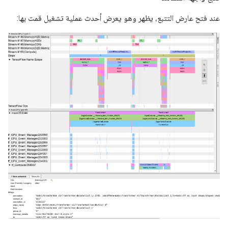
عند فتح عارض التتبع، يظهر وهو يعرض أحدث عملية تشغيل قمت بها: