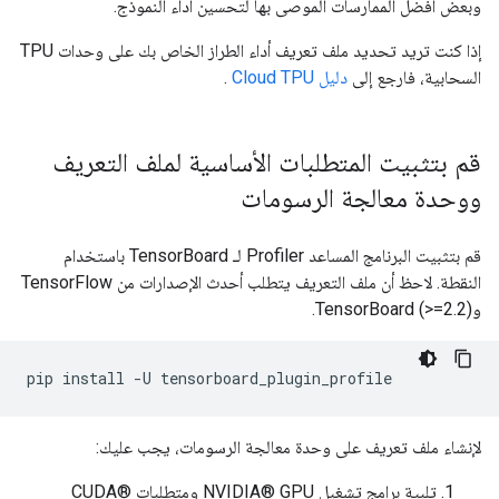
وبعض أفضل الممارسات الموصى بها لتحسين أداء النموذج.
إذا كنت تريد تحديد ملف تعريف أداء الطراز الخاص بك على وحدات TPU
السحابية، فارجع إلى
دليل Cloud TPU
.
قم بتثبيت المتطلبات الأساسية لملف التعريف
ووحدة معالجة الرسومات
قم بتثبيت البرنامج المساعد Profiler لـ TensorBoard باستخدام
النقطة. لاحظ أن ملف التعريف يتطلب أحدث الإصدارات من TensorFlow
وTensorBoard (>=2.2).
pip
install
-U
لإنشاء ملف تعريف على وحدة معالجة الرسومات، يجب عليك:
تلبية برامج تشغيل NVIDIA® GPU ومتطلبات CUDA®