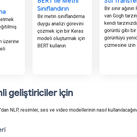
BERT ile Metni
Stil Transfe
Sınıflandırın
Bir sinir ağının
rma
van Gogh tarzı
Bir metin sınıflandırma
t etmek
kendi tarzınızda
duygu analizi görevini
ğitilmiş
görüntü gibi bir
çözmek için bir Keras
görüntüyü yeni
modeli oluşturmak için
ın üzerine
çizmesine izin 
BERT kullanın.
eli
 geliştiriciler için
an NLP, resimler, ses ve video modellerinin nasıl kullanılacağına
ri