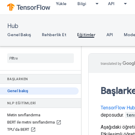
Yükle
Bilgi
API
Hub
Genel Bakış
Rehberlik Et
Eğitimler
API
Model
BAŞLARKEN
Başlark
Genel bakış
NLP EĞITIMLERI
TensorFlow Hub
deposudur.
ten
Metin sınıflandırma
BERT ile metni sınıflandırma
Aşağıdaki öğreti
TPU'da BERT
Etkileşimli öğret