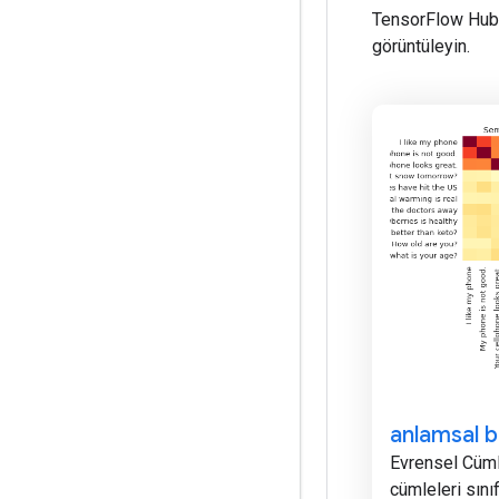
TensorFlow Hub 
görüntüleyin.
anlamsal b
Evrensel Cüml
cümleleri sını