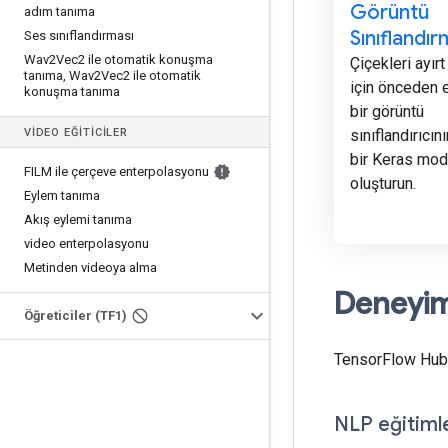
Görüntü
adım tanıma
Sınıflandı
Ses sınıflandırması
Wav2Vec2 ile otomatik konuşma
Çiçekleri ayır
tanıma
,
Wav2Vec2 ile otomatik
için önceden e
konuşma tanıma
bir görüntü
sınıflandırıcın
VIDEO EĞITICILER
bir Keras mod
FILM ile çerçeve enterpolasyonu
oluşturun.
Eylem tanıma
Akış eylemi tanıma
video enterpolasyonu
Metinden videoya alma
Deneyimli
Öğreticiler (TF1)
TensorFlow Hub'd
NLP eğitimle