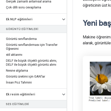
Gerçek zamanlı anlamsal arama
öğreticinin üst 
Çok dilli soru cevaplama
Ek NLP eğitimleri
Yeni baş
GÖRÜNTÜ EĞITIMLERI
Makine öğrenimi 
Görüntü sınıflandırma
alarak, görüntüle
Görüntü sınıflandırması için Transfer
Öğrenimi
stil aktarımı
DELF ile büyük ölçekli görüntü alımı
,
DELF ile büyük ölçekli görüntü alımı
Nesne algılama
Görüntü üretimi için GAN'lar
İnsan Poz Tahmini
Ek resim eğitimleri
SES EĞITIMLERI