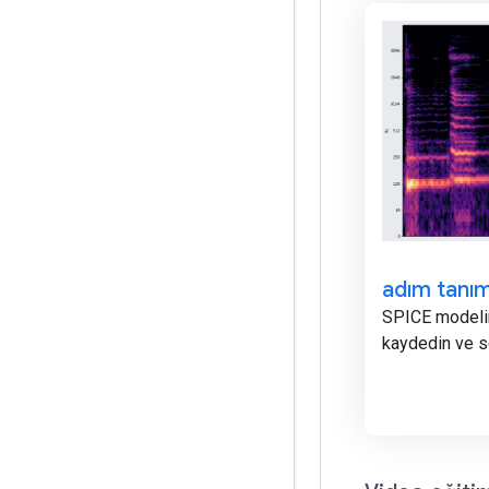
adım tanı
SPICE modelin
kaydedin ve se