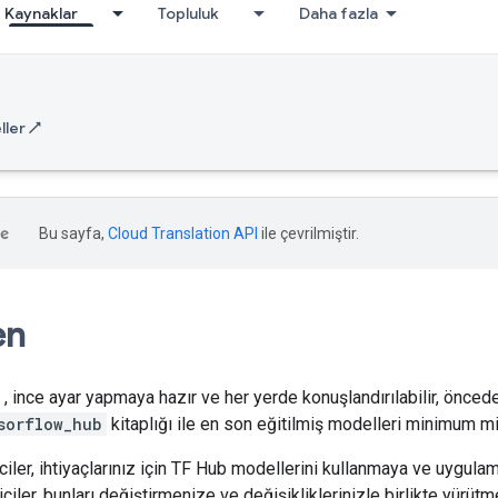
Kaynaklar
Topluluk
Daha fazla
ler ↗
Bu sayfa,
Cloud Translation API
ile çevrilmiştir.
en
, ince ayar yapmaya hazır ve her yerde konuşlandırılabilir, önced
sorflow_hub
kitaplığı ile en son eğitilmiş modelleri minimum mik
ciler, ihtiyaçlarınız için TF Hub modellerini kullanmaya ve uygula
iciler, bunları değiştirmenize ve değişikliklerinizle birlikte yürütme