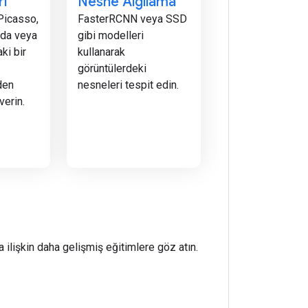
ri
Nesne Algılama
 Picasso,
FasterRCNN veya SSD
nda veya
gibi modelleri
ki bir
kullanarak
görüntülerdeki
den
nesneleri tespit edin.
verin.
 ilişkin daha gelişmiş eğitimlere göz atın.