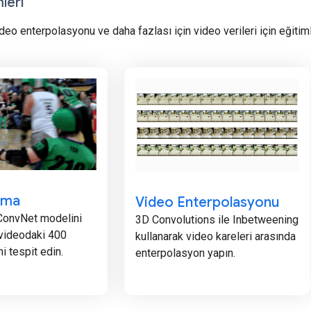
leri
deo enterpolasyonu ve daha fazlası için video verileri için eğiti
ıma
Video Enterpolasyonu
 ConvNet modelini
3D Convolutions ile Inbetweening
 videodaki 400
kullanarak video kareleri arasında
i tespit edin.
enterpolasyon yapın.