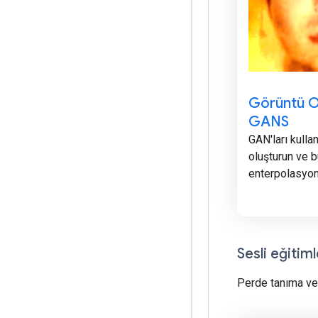
Görüntü O
GANS
GAN'ları kulla
oluşturun ve b
enterpolasyon
Sesli eğitiml
Perde tanıma ve 