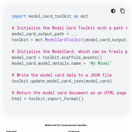
import
 model_card_toolkit 
as
 mct
# Initialize the Model Card Toolkit with a path to
model_card_output_path 
=
...
toolkit 
=
 mct
.
ModelCardToolkit
(
model_card_output_p
# Initialize the ModelCard, which can be freely po
model_card 
=
 toolkit
.
scaffold_assets
()
model_card
.
model_details
.
name 
=
'My Model'
# Write the model card data to a JSON file
toolkit
.
update_model_card_json
(
model_card
)
# Return the model card document as an HTML page
html 
=
 toolkit
.
export_format
()