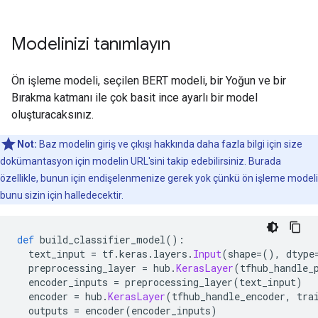
Modelinizi tanımlayın
Ön işleme modeli, seçilen BERT modeli, bir Yoğun ve bir
Bırakma katmanı ile çok basit ince ayarlı bir model
oluşturacaksınız.
Not:
Baz modelin giriş ve çıkışı hakkında daha fazla bilgi için size
dokümantasyon için modelin URL'sini takip edebilirsiniz. Burada
özellikle, bunun için endişelenmenize gerek yok çünkü ön işleme modeli
bunu sizin için halledecektir.
def
 build_classifier_model
():
  text_input 
=
 tf
.
keras
.
layers
.
Input
(
shape
=(),
 dtype
  preprocessing_layer 
=
 hub
.
KerasLayer
(
tfhub_handle_
  encoder_inputs 
=
 preprocessing_layer
(
text_input
)
  encoder 
=
 hub
.
KerasLayer
(
tfhub_handle_encoder
,
 tra
  outputs 
=
 encoder
(
encoder_inputs
)