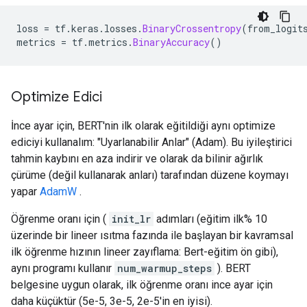
loss 
=
 tf
.
keras
.
losses
.
BinaryCrossentropy
(
from_logit
metrics 
=
 tf
.
metrics
.
BinaryAccuracy
()
Optimize Edici
İnce ayar için, BERT'nin ilk olarak eğitildiği aynı optimize
ediciyi kullanalım: "Uyarlanabilir Anlar" (Adam). Bu iyileştirici
tahmin kaybını en aza indirir ve olarak da bilinir ağırlık
çürüme (değil kullanarak anları) tarafından düzene koymayı
yapar
AdamW
.
Öğrenme oranı için (
init_lr
adımları (eğitim ilk% 10
üzerinde bir lineer ısıtma fazında ile başlayan bir kavramsal
ilk öğrenme hızının lineer zayıflama: Bert-eğitim ön gibi),
aynı programı kullanır
num_warmup_steps
). BERT
belgesine uygun olarak, ilk öğrenme oranı ince ayar için
daha küçüktür (5e-5, 3e-5, 2e-5'in en iyisi).