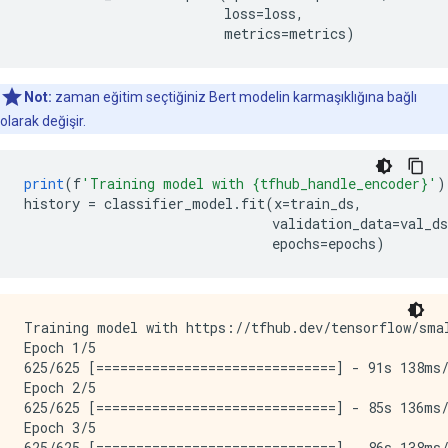
                         loss
=
loss
,
                         metrics
=
metrics
)
Not:
zaman eğitim seçtiğiniz Bert modelin karmaşıklığına bağlı
olarak değişir.
print
(
f
'Training model with {tfhub_handle_encoder}'
)
history 
=
 classifier_model
.
fit
(
x
=
train_ds
,
                               validation_data
=
val_ds
                               epochs
=
epochs
)
Training model with https://tfhub.dev/tensorflow/smal
Epoch 1/5

625/625 [==============================] - 91s 138ms/
Epoch 2/5

625/625 [==============================] - 85s 136ms/
Epoch 3/5

625/625 [==============================] - 86s 138ms/