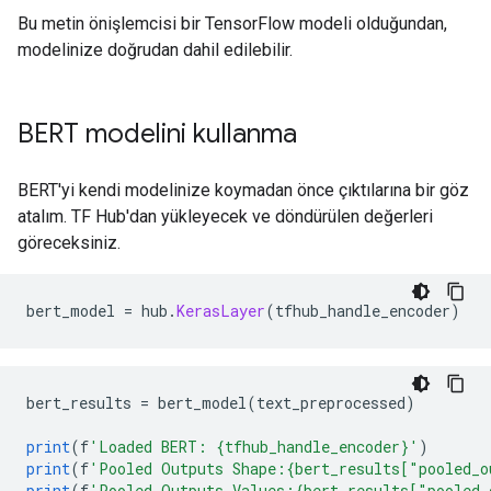
Bu metin önişlemcisi bir TensorFlow modeli olduğundan,
modelinize doğrudan dahil edilebilir.
BERT modelini kullanma
BERT'yi kendi modelinize koymadan önce çıktılarına bir göz
atalım. TF Hub'dan yükleyecek ve döndürülen değerleri
göreceksiniz.
bert_model 
=
 hub
.
KerasLayer
(
tfhub_handle_encoder
)
bert_results 
=
 bert_model
(
text_preprocessed
)
print
(
f
'Loaded BERT: {tfhub_handle_encoder}'
)
print
(
f
'Pooled Outputs Shape:{bert_results["pooled_o
print
(
f
'Pooled Outputs Values:{bert_results["pooled_