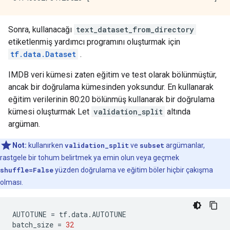
Sonra, kullanacağı
text_dataset_from_directory
etiketlenmiş yardımcı programını oluşturmak için
tf.data.Dataset
.
IMDB veri kümesi zaten eğitim ve test olarak bölünmüştür,
ancak bir doğrulama kümesinden yoksundur. En kullanarak
eğitim verilerinin 80:20 bölünmüş kullanarak bir doğrulama
kümesi oluşturmak Let
validation_split
altında
argüman.
Not:
kullanırken
validation_split
ve
subset
argümanlar,
rastgele bir tohum belirtmek ya emin olun veya geçmek
shuffle=False
yüzden doğrulama ve eğitim böler hiçbir çakışma
olması.
AUTOTUNE 
=
 tf
.
data
.
AUTOTUNE
batch_size 
=
32