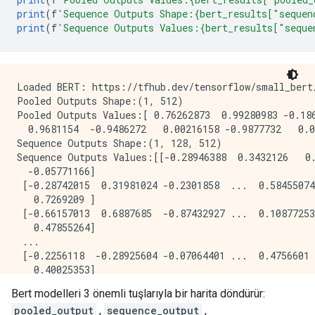
print
(
f
'Sequence Outputs Shape:{bert_results["sequen
print
(
f
'Sequence Outputs Values:{bert_results["seque
Loaded BERT: https://tfhub.dev/tensorflow/small_bert/
Pooled Outputs Shape:(1, 512)

Pooled Outputs Values:[ 0.76262873  0.99280983 -0.186
  0.9681154  -0.9486272   0.00216158 -0.9877732   0.0
Sequence Outputs Shape:(1, 128, 512)

Sequence Outputs Values:[[-0.28946388  0.3432126   0.
  -0.05771166]

 [-0.28742015  0.31981024 -0.2301858  ...  0.58455074
   0.7269209 ]

 [-0.66157013  0.6887685  -0.87432927 ...  0.10877253
   0.47855264]

 ...

 [-0.2256118  -0.28925604 -0.07064401 ...  0.4756601 
   0.40025353]

 [-0.29824278 -0.27473143 -0.05450511 ...  0.48849759
Bert modelleri 3 önemli tuşlarıyla bir harita döndürür:
   0.18163344]

pooled_output
,
sequence_output
,
 [-0.44378197  0.00930723  0.07223766 ...  0.1729009 