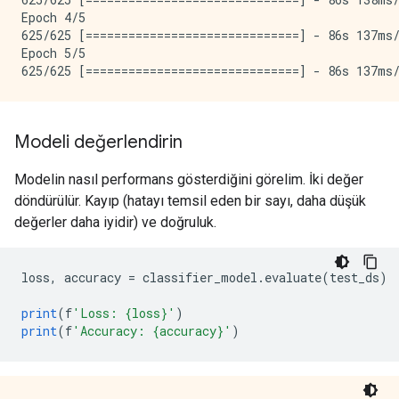
Epoch 4/5

625/625 [==============================] - 86s 137ms/
Epoch 5/5

Modeli değerlendirin
Modelin nasıl performans gösterdiğini görelim. İki değer
döndürülür. Kayıp (hatayı temsil eden bir sayı, daha düşük
değerler daha iyidir) ve doğruluk.
loss
,
 accuracy 
=
 classifier_model
.
evaluate
(
test_ds
)
print
(
f
'Loss: {loss}'
)
print
(
f
'Accuracy: {accuracy}'
)