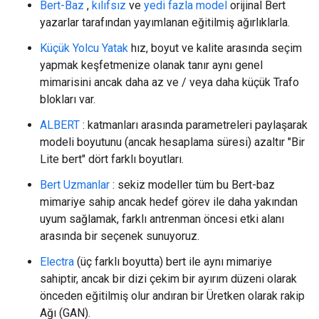
Bert-Baz
,
kılıfsız
ve
yedi fazla model
orijinal Bert
yazarlar tarafından yayımlanan eğitilmiş ağırlıklarla.
Küçük Yolcu Yatak
hız, boyut ve kalite arasında seçim
yapmak keşfetmenize olanak tanır aynı genel
mimarisini ancak daha az ve / veya daha küçük Trafo
blokları var.
ALBERT
: katmanları arasında parametreleri paylaşarak
modeli boyutunu (ancak hesaplama süresi) azaltır "Bir
Lite bert" dört farklı boyutları.
Bert Uzmanlar
: sekiz modeller tüm bu Bert-baz
mimariye sahip ancak hedef görev ile daha yakından
uyum sağlamak, farklı antrenman öncesi etki alanı
arasında bir seçenek sunuyoruz.
Electra
(üç farklı boyutta) bert ile aynı mimariye
sahiptir, ancak bir dizi çekim bir ayırım düzeni olarak
önceden eğitilmiş olur andıran bir Üretken olarak rakip
Ağı (GAN).