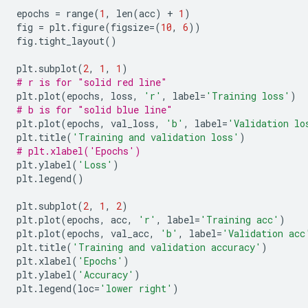
epochs 
=
 range
(
1
,
 len
(
acc
)
+
1
)
fig 
=
 plt
.
figure
(
figsize
=(
10
,
6
))
fig
.
tight_layout
()
plt
.
subplot
(
2
,
1
,
1
)
# r is for "solid red line"
plt
.
plot
(
epochs
,
 loss
,
'r'
,
 label
=
'Training loss'
)
# b is for "solid blue line"
plt
.
plot
(
epochs
,
 val_loss
,
'b'
,
 label
=
'Validation lo
plt
.
title
(
'Training and validation loss'
)
# plt.xlabel('Epochs')
plt
.
ylabel
(
'Loss'
)
plt
.
legend
()
plt
.
subplot
(
2
,
1
,
2
)
plt
.
plot
(
epochs
,
 acc
,
'r'
,
 label
=
'Training acc'
)
plt
.
plot
(
epochs
,
 val_acc
,
'b'
,
 label
=
'Validation acc
plt
.
title
(
'Training and validation accuracy'
)
plt
.
xlabel
(
'Epochs'
)
plt
.
ylabel
(
'Accuracy'
)
plt
.
legend
(
loc
=
'lower right'
)