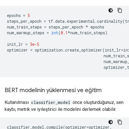
epochs 
=
5
steps_per_epoch 
=
 tf
.
data
.
experimental
.
cardinality
(
t
num_train_steps 
=
 steps_per_epoch 
*
 epochs
num_warmup_steps 
=
int
(
0.1
*
num_train_steps
)
init_lr 
=
3e-5
optimizer 
=
 optimization
.
create_optimizer
(
init_lr
=
in
                                          num_train_
                                          num_warmup
                                          optimizer_
BERT modelinin yüklenmesi ve eğitim
Kullanılması
classifier_model
önce oluşturduğunuz, sen
kaybı, metrik ve iyileştirici ile modelini derlemek olabilir.
classifier_model
.
compile
(
optimizer
=
optimizer
,