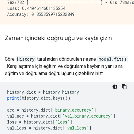
782/782 [==============================] - 61s 78ms/s
Loss: 0.4494614601135254

Zaman içindeki doğruluğu ve kaybı çizin
Göre
History
tarafından döndürülen nesne
model.fit()
. Karşılaştırma için eğitim ve doğrulama kaybının yanı sıra
eğitim ve doğrulama doğruluğunu çizebilirsiniz:
history_dict 
=
 history
.
history
print
(
history_dict
.
keys
())
acc 
=
 history_dict
[
'binary_accuracy'
]
val_acc 
=
 history_dict
[
'val_binary_accuracy'
]
loss 
=
 history_dict
[
'loss'
]
val_loss 
=
 history_dict
[
'val_loss'
]