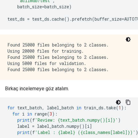
'aclImdb/test'
,
    batch_size
=
batch_size
)
test_ds 
=
 test_ds
.
cache
().
prefetch
(
buffer_size
=
AUTOT
Found 25000 files belonging to 2 classes.

Using 20000 files for training.

Found 25000 files belonging to 2 classes.

Using 5000 files for validation.

Birkaç incelemeye göz atalım.
for
 text_batch
,
 label_batch 
in
 train_ds
.
take
(
1
):
for
 i 
in
 range
(
3
):
print
(
f
'Review: {text_batch.numpy()[i]}'
)
    label 
=
 label_batch
.
numpy
()[
i
]
print
(
f
'Label : {label} ({class_names[label]})'