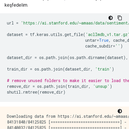
keşfedelim.
url 
=
'https://ai.stanford.edu/~amaas/data/sentiment
dataset 
=
 tf
.
keras
.
utils
.
get_file
(
'aclImdb_v1.tar.gz
                                  untar
=
True
,
 cache_
                                  cache_subdir
=
''
)
dataset_dir 
=
 os
.
path
.
join
(
os
.
path
.
dirname
(
dataset
),
train_dir 
=
 os
.
path
.
join
(
dataset_dir
,
'train'
)
# remove unused folders to make it easier to load th
remove_dir 
=
 os
.
path
.
join
(
train_dir
,
'unsup'
)
shutil
.
rmtree
(
remove_dir
)
Downloading data from https://ai.stanford.edu/~amaas/
84131840/84125825 [==============================] - 