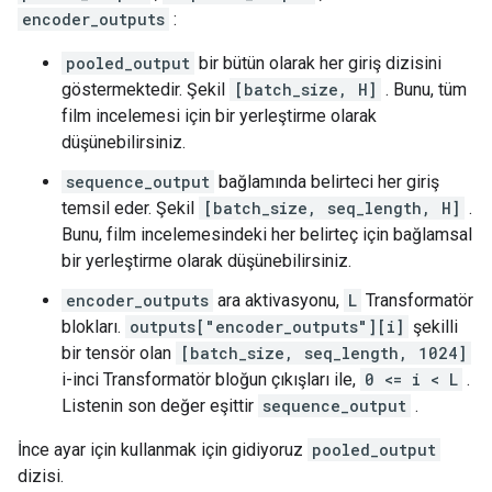
encoder_outputs
:
pooled_output
bir bütün olarak her giriş dizisini
göstermektedir. Şekil
[batch_size, H]
. Bunu, tüm
film incelemesi için bir yerleştirme olarak
düşünebilirsiniz.
sequence_output
bağlamında belirteci her giriş
temsil eder. Şekil
[batch_size, seq_length, H]
.
Bunu, film incelemesindeki her belirteç için bağlamsal
bir yerleştirme olarak düşünebilirsiniz.
encoder_outputs
ara aktivasyonu,
L
Transformatör
blokları.
outputs["encoder_outputs"][i]
şekilli
bir tensör olan
[batch_size, seq_length, 1024]
i-inci Transformatör bloğun çıkışları ile,
0 <= i < L
.
Listenin son değer eşittir
sequence_output
.
İnce ayar için kullanmak için gidiyoruz
pooled_output
dizisi.