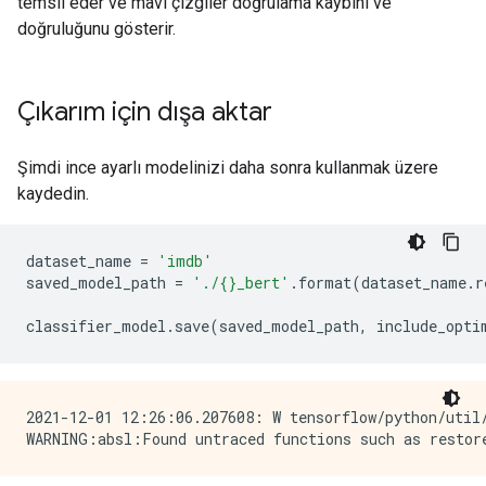
temsil eder ve mavi çizgiler doğrulama kaybını ve
doğruluğunu gösterir.
Çıkarım için dışa aktar
Şimdi ince ayarlı modelinizi daha sonra kullanmak üzere
kaydedin.
dataset_name 
=
'imdb'
saved_model_path 
=
'./{}_bert'
.
format
(
dataset_name
.
r
classifier_model
.
save
(
saved_model_path
,
 include_opti
2021-12-01 12:26:06.207608: W tensorflow/python/util/