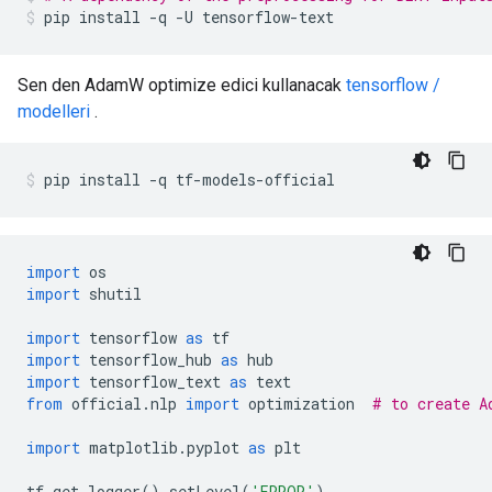
pip install 
-
q 
-
U tensorflow
-
text
Sen den AdamW optimize edici kullanacak
tensorflow /
modelleri
.
pip install 
-
q tf
-
models
-
official
import
 os
import
 shutil
import
 tensorflow 
as
 tf
import
 tensorflow_hub 
as
 hub
import
 tensorflow_text 
as
 text
from
 official
.
nlp 
import
 optimization  
# to create A
import
 matplotlib
.
pyplot 
as
 plt
tf
.
get_logger
().
setLevel
(
'ERROR'
)