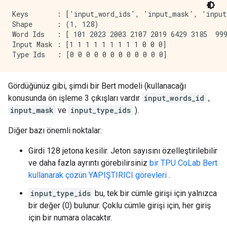
Keys       : ['input_word_ids', 'input_mask', 'input_
Shape      : (1, 128)

Word Ids   : [ 101 2023 2003 2107 2019 6429 3185  999
Input Mask : [1 1 1 1 1 1 1 1 1 0 0 0]

Gördüğünüz gibi, şimdi bir Bert modeli (kullanacağı
konusunda ön işleme 3 çıkışları vardır
input_words_id
,
input_mask
ve
input_type_ids
).
Diğer bazı önemli noktalar:
Girdi 128 jetona kesilir. Jeton sayısını özelleştirilebilir
ve daha fazla ayrıntı görebilirsiniz
bir TPU CoLab Bert
kullanarak çözün YAPIŞTIRICI görevleri
.
input_type_ids
bu, tek bir cümle girişi için yalnızca
bir değer (0) bulunur. Çoklu cümle girişi için, her giriş
için bir numara olacaktır.