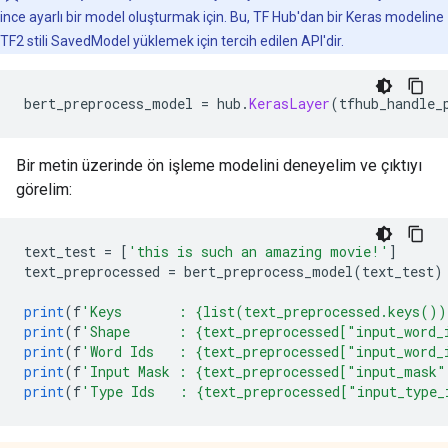
ince ayarlı bir model oluşturmak için. Bu, TF Hub'dan bir Keras modeline
TF2 stili SavedModel yüklemek için tercih edilen API'dir.
bert_preprocess_model 
=
 hub
.
KerasLayer
(
tfhub_handle_
Bir metin üzerinde ön işleme modelini deneyelim ve çıktıyı
görelim:
text_test 
=
[
'this is such an amazing movie!'
]
text_preprocessed 
=
 bert_preprocess_model
(
text_test
)
print
(
f
'Keys       : {list(text_preprocessed.keys())
print
(
f
'Shape      : {text_preprocessed["input_word_
print
(
f
'Word Ids   : {text_preprocessed["input_word_
print
(
f
'Input Mask : {text_preprocessed["input_mask"
print
(
f
'Type Ids   : {text_preprocessed["input_type_