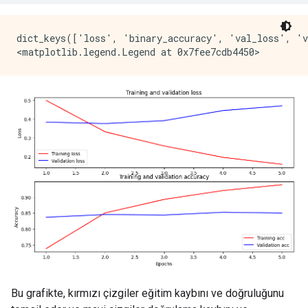
dict_keys(['loss', 'binary_accuracy', 'val_loss', 'v
Bu grafikte, kırmızı çizgiler eğitim kaybını ve doğruluğunu