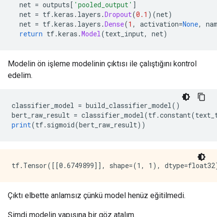
  net 
=
 outputs
[
'pooled_output'
]
  net 
=
 tf
.
keras
.
layers
.
Dropout
(
0.1
)(
net
)
  net 
=
 tf
.
keras
.
layers
.
Dense
(
1
,
 activation
=
None
,
 na
return
 tf
.
keras
.
Model
(
text_input
,
 net
)
Modelin ön işleme modelinin çıktısı ile çalıştığını kontrol
edelim.
classifier_model 
=
 build_classifier_model
()
bert_raw_result 
=
 classifier_model
(
tf
.
constant
(
text_
print
(
tf
.
sigmoid
(
bert_raw_result
))
Çıktı elbette anlamsız çünkü model henüz eğitilmedi.
Şimdi modelin yapısına bir göz atalım.