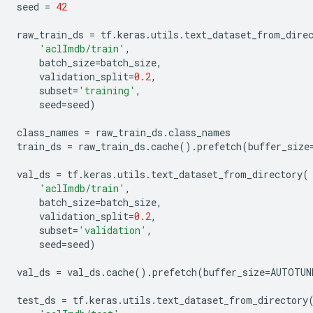
seed 
=
42
raw_train_ds 
=
 tf
.
keras
.
utils
.
text_dataset_from_dire
'aclImdb/train'
,
    batch_size
=
batch_size
,
    validation_split
=
0.2
,
    subset
=
'training'
,
    seed
=
seed
)
class_names 
=
 raw_train_ds
.
class_names
train_ds 
=
 raw_train_ds
.
cache
().
prefetch
(
buffer_size
val_ds 
=
 tf
.
keras
.
utils
.
text_dataset_from_directory
(
'aclImdb/train'
,
    batch_size
=
batch_size
,
    validation_split
=
0.2
,
    subset
=
'validation'
,
    seed
=
seed
)
val_ds 
=
 val_ds
.
cache
().
prefetch
(
buffer_size
=
AUTOTUN
test_ds 
=
 tf
.
keras
.
utils
.
text_dataset_from_directory