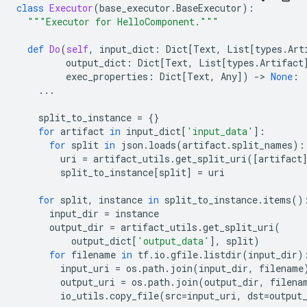
class
Executor
(
base_executor
.
BaseExecutor
):
"""Executor for HelloComponent."""
def
Do
(
self
,
input_dict
:
Dict
[
Text
,
List
[
types
.
Art
output_dict
:
Dict
[
Text
,
List
[
types
.
Artifact
exec_properties
:
Dict
[
Text
,
Any
])
-
> 
None
:
...
split_to_instance
=
{}
for
artifact
in
input_dict
[
'input_data'
]:
for
split
in
json
.
loads
(
artifact
.
split_names
):
uri
=
artifact_utils
.
get_split_uri
([
artifact
split_to_instance
[
split
]
=
uri
for
split
,
instance
in
split_to_instance
.
items
()
input_dir
=
instance
output_dir
=
artifact_utils
.
get_split_uri
(
output_dict
[
'output_data'
],
split
)
for
filename
in
tf
.
io
.
gfile
.
listdir
(
input_dir
)
input_uri
=
os
.
path
.
join
(
input_dir
,
filename
output_uri
=
os
.
path
.
join
(
output_dir
,
filena
io_utils
.
copy_file
(
src
=
input_uri
,
dst
=
output