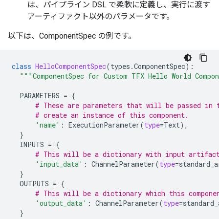
は、パイプライン DSL で柔軟に定義し、実行に渡す
アーティファクト以外のパラメータです。
以下は、ComponentSpec の例です。
class
HelloComponentSpec
(
types
.
ComponentSpec
):
"""ComponentSpec for Custom TFX Hello World Compo
PARAMETERS
=
{
# These are parameters that will be passed in 
# create an instance of this component.
'name'
:
ExecutionParameter
(
type
=
Text
),
}
INPUTS
=
{
# This will be a dictionary with input artifac
'input_data'
:
ChannelParameter
(
type
=
standard_a
}
OUTPUTS
=
{
# This will be a dictionary which this compone
'output_data'
:
ChannelParameter
(
type
=
standard_
}