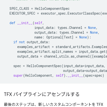
SPEC_CLASS
=
HelloComponentSpec
EXECUTOR_SPEC
=
executor_spec
.
ExecutorClassSpec
(
ex
def
__init__
(
self
,
input_data
:
types
.
Channel
=
None
,
output_data
:
types
.
Channel
=
None
,
name
:
Optional
[
Text
]
=
None
):
if
not
output_data
:
examples_artifact
=
standard_artifacts
.
Example
examples_artifact
.
split_names
=
input_data
.
get
output_data
=
channel_utils
.
as_channel
([
exampl
spec
=
HelloComponentSpec
(
input_data
=
input_data
,
output_data
=
output_data
super
(
HelloComponent
,
self
)
.
__init__
(
spec
=
spec
)
TFX パイプラインにアセンブルする
最後のステップは、新しいカスタムコンポーネントを TFX