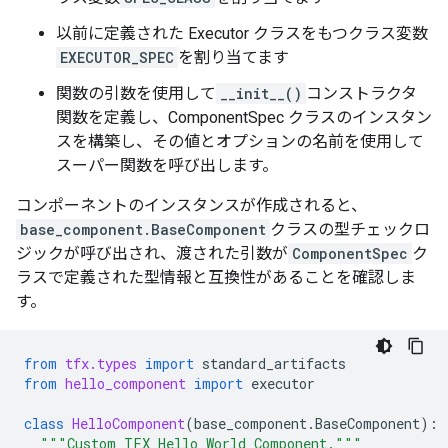
以前に定義された Executor クラスをもつクラス変数
EXECUTOR_SPEC
を割り当てます
関数の引数を使用して
__init__()
コンストラクタ
関数を定義し、ComponentSpec クラスのインスタン
スを構築し、その値とオプションの名前を使用して
スーパー関数を呼び出します。
コンポーネントのインスタンスが作成されると、
base_component.BaseComponent
クラスの型チェックロ
ジックが呼び出され、渡された引数が
ComponentSpec
ク
ラスで定義された型情報と互換性があることを確認しま
す。
from
tfx.types
import
standard_artifacts
from
hello_component
import
executor
class
HelloComponent
(
base_component
.
BaseComponent
):
"""Custom TFX Hello World Component."""