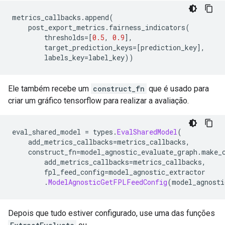
metrics_callbacks
.
append
(
    post_export_metrics
.
fairness_indicators
(
        thresholds
=[
0.5
,
0.9
],
        target_prediction_keys
=[
prediction_key
],
        labels_key
=
label_key
))
Ele também recebe um
construct_fn
que é usado para
criar um gráfico tensorflow para realizar a avaliação.
eval_shared_model 
=
 types
.
EvalSharedModel
(
    add_metrics_callbacks
=
metrics_callbacks
,
    construct_fn
=
model_agnostic_evaluate_graph
.
make_
        add_metrics_callbacks
=
metrics_callbacks
,
        fpl_feed_config
=
model_agnostic_extractor
.
ModelAgnosticGetFPLFeedConfig
(
model_agnosti
Depois que tudo estiver configurado, use uma das funções