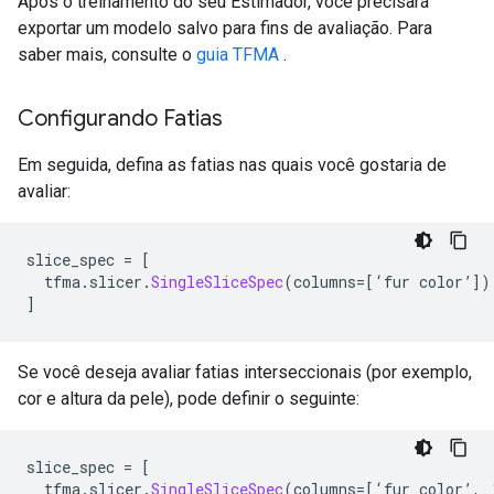
Após o treinamento do seu Estimador, você precisará
exportar um modelo salvo para fins de avaliação. Para
saber mais, consulte o
guia TFMA
.
Configurando Fatias
Em seguida, defina as fatias nas quais você gostaria de
avaliar:
slice_spec 
=
[
  tfma
.
slicer
.
SingleSliceSpec
(
columns
=[‘
fur color
’])
]
Se você deseja avaliar fatias interseccionais (por exemplo,
cor e altura da pele), pode definir o seguinte:
slice_spec 
=
[
  tfma
.
slicer
.
SingleSliceSpec
(
columns
=[‘
fur_color
’,