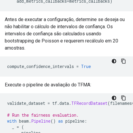
    add_metrics_callbacks
=
metrics_callbacks
)
Antes de executar a configuração, determine se deseja ou
não habilitar o cálculo de intervalos de confiança. Os
intervalos de confiança são calculados usando
bootstrapping de Poisson e requerem recálculo em 20
amostras.
compute_confidence_intervals 
=
True
Execute o pipeline de avaliação do TFMA:
validate_dataset 
=
 tf
.
data
.
TFRecordDataset
(
filenames
# Run the fairness evaluation.
with
 beam
.
Pipeline
()
as
 pipeline
:
  _ 
=
(
      pipeline