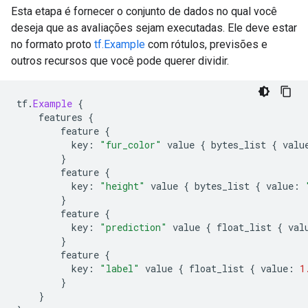
Esta etapa é fornecer o conjunto de dados no qual você
deseja que as avaliações sejam executadas. Ele deve estar
no formato proto
tf.Example
com rótulos, previsões e
outros recursos que você pode querer dividir.
tf
.
Example
{
    features 
{
        feature 
{
          key
:
"fur_color"
 value 
{
 bytes_list 
{
 valu
}
        feature 
{
          key
:
"height"
 value 
{
 bytes_list 
{
 value
:
}
        feature 
{
          key
:
"prediction"
 value 
{
 float_list 
{
 val
}
        feature 
{
          key
:
"label"
 value 
{
 float_list 
{
 value
:
1
}
}