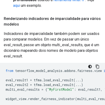
aqui
um exemplo.
Renderizando indicadores de imparcialidade para vários
modelos
Indicadores de imparcialidade também podem ser usados ​​
para comparar modelos. Em vez de passar um único
eval_result, passe um objeto multi_eval_results, que é um
dicionário mapeando dois nomes de modelo para objetos
eval_result.
from
 tensorflow_model_analysis
.
addons
.
fairness
.
view 
eval_result1 
=
 tfma
.
load_eval_result
(...)
eval_result2 
=
 tfma
.
load_eval_result
(...)
multi_eval_results 
=
{
"MyFirstModel"
:
 eval_result1
,
widget_view
.
render_fairness_indicator
(
multi_eval_res