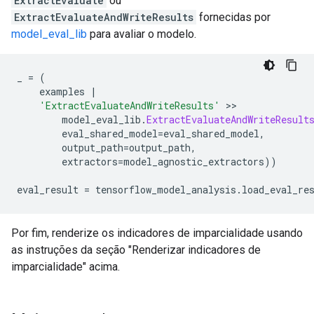
ExtractEvaluate
ou
ExtractEvaluateAndWriteResults
fornecidas por
model_eval_lib
para avaliar o modelo.
_ 
=
(
    examples 
|
'ExtractEvaluateAndWriteResults'
>>
        model_eval_lib
.
ExtractEvaluateAndWriteResult
        eval_shared_model
=
eval_shared_model
,
        output_path
=
output_path
,
        extractors
=
model_agnostic_extractors
))
eval_result 
=
 tensorflow_model_analysis
.
load_eval_re
Por fim, renderize os indicadores de imparcialidade usando
as instruções da seção "Renderizar indicadores de
imparcialidade" acima.