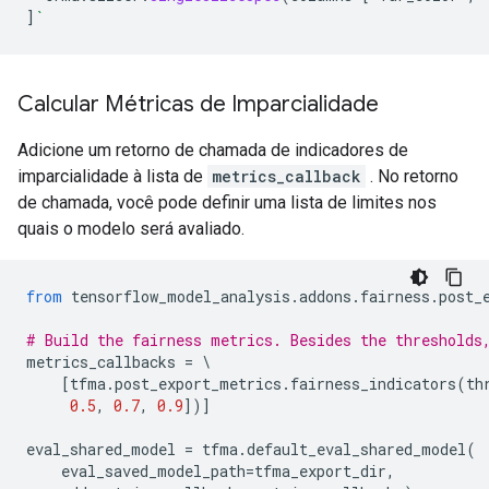
]
`
Calcular Métricas de Imparcialidade
Adicione um retorno de chamada de indicadores de
imparcialidade à lista de
metrics_callback
. No retorno
de chamada, você pode definir uma lista de limites nos
quais o modelo será avaliado.
from
 tensorflow_model_analysis
.
addons
.
fairness
.
post_
# Build the fairness metrics. Besides the thresholds
metrics_callbacks 
=
\
[
tfma
.
post_export_metrics
.
fairness_indicators
(
th
0.5
,
0.7
,
0.9
])]
eval_shared_model 
=
 tfma
.
default_eval_shared_model
(
    eval_saved_model_path
=
tfma_export_dir
,