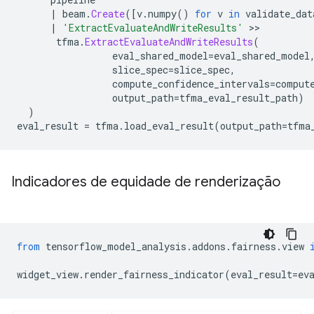
|
 beam
.
Create
([
v
.
numpy
()
for
 v 
in
 validate_dat
|
'ExtractEvaluateAndWriteResults'
>>
       tfma
.
ExtractEvaluateAndWriteResults
(
                 eval_shared_model
=
eval_shared_model
                 slice_spec
=
slice_spec
,
                 compute_confidence_intervals
=
comput
                 output_path
=
tfma_eval_result_path
)
)
eval_result 
=
 tfma
.
load_eval_result
(
output_path
=
tfma
Indicadores de equidade de renderização
from
 tensorflow_model_analysis
.
addons
.
fairness
.
view 
widget_view
.
render_fairness_indicator
(
eval_result
=
ev