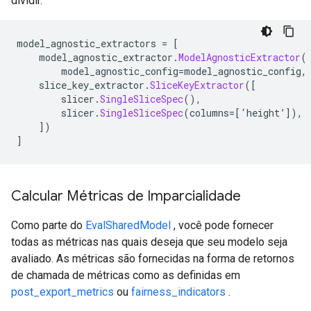
dividir.
model_agnostic_extractors 
=
[
    model_agnostic_extractor
.
ModelAgnosticExtractor
(
        model_agnostic_config
=
model_agnostic_config
,
    slice_key_extractor
.
SliceKeyExtractor
([
        slicer
.
SingleSliceSpec
(),
        slicer
.
SingleSliceSpec
(
columns
=[‘
height
’]),
])
]
Calcular Métricas de Imparcialidade
Como parte do
EvalSharedModel
, você pode fornecer
todas as métricas nas quais deseja que seu modelo seja
avaliado. As métricas são fornecidas na forma de retornos
de chamada de métricas como as definidas em
post_export_metrics
ou
fairness_indicators
.