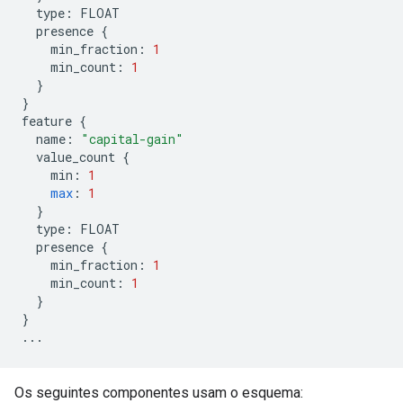
  type
:
 FLOAT
  presence 
{
    min_fraction
:
1
    min_count
:
1
}
}
feature 
{
  name
:
"capital-gain"
  value_count 
{
    min
:
1
max
:
1
}
  type
:
 FLOAT
  presence 
{
    min_fraction
:
1
    min_count
:
1
}
}
...
Os seguintes componentes usam o esquema: