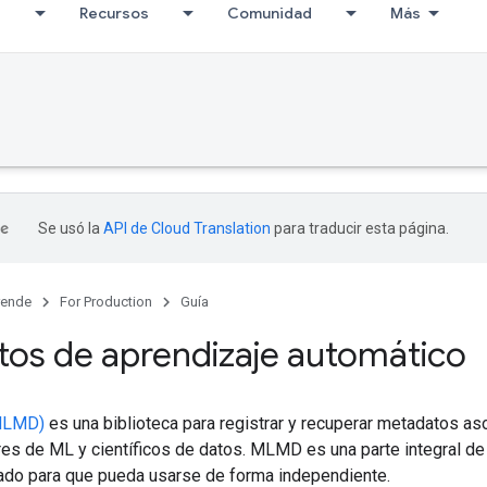
I
Recursos
Comunidad
Más
Se usó la
API de Cloud Translation
para traducir esta página.
rende
For Production
Guía
os de aprendizaje automático
MLMD)
es una biblioteca para registrar y recuperar metadatos aso
res de ML y científicos de datos. MLMD es una parte integral d
ado para que pueda usarse de forma independiente.