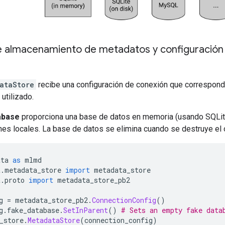
 almacenamiento de metadatos y configuración 
ataStore
recibe una configuración de conexión que correspond
utilizado.
abase
proporciona una base de datos en memoria (usando SQLite
nes locales. La base de datos se elimina cuando se destruye el o
ata 
as
 mlmd
a
.
metadata_store 
import
 metadata_store
a
.
proto 
import
 metadata_store_pb2
g 
=
 metadata_store_pb2
.
ConnectionConfig
()
g
.
fake_database
.
SetInParent
()
# Sets an empty fake data
_store
.
MetadataStore
(
connection_config
)