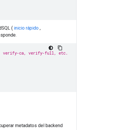
udSQL (
inicio rápido
,
esponde.
, verify-ca, verify-full, etc.
recuperar metadatos del backend