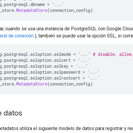
g
.
postgresql
.
dbname 
=
'...'
_store
.
MetadataStore
(
connection_config
)
ar, cuando se usa una instancia de PostgreSQL con Google Clo
eral de conexión
), también se puede usar la opción SSL, si corr
g
.
postgresql
.
ssloption
.
sslmode 
=
'...'
# disable, allow
g
.
postgresql
.
ssloption
.
sslcert 
=
'...'
g
.
postgresql
.
ssloption
.
sslkey 
=
'...'
g
.
postgresql
.
ssloption
.
sslpassword 
=
'...'
g
.
postgresql
.
ssloption
.
sslrootcert 
=
'...'
_store
.
MetadataStore
(
connection_config
)
 datos
etadatos utiliza el siguiente modelo de datos para registrar y 