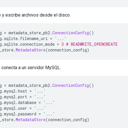
 y escribe archivos desde el disco.
g 
=
 metadata_store_pb2
.
ConnectionConfig
()
g
.
sqlite
.
filename_uri 
=
'...'
g
.
sqlite
.
connection_mode 
=
3
# READWRITE_OPENCREATE
_store
.
MetadataStore
(
connection_config
)
 conecta a un servidor MySQL.
g 
=
 metadata_store_pb2
.
ConnectionConfig
()
g
.
mysql
.
host 
=
'...'
g
.
mysql
.
port 
=
'...'
g
.
mysql
.
database 
=
'...'
g
.
mysql
.
user 
=
'...'
g
.
mysql
.
password 
=
'...'
_store
.
MetadataStore
(
connection_config
)