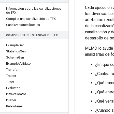
Cada ejecución 
Información sobre las canalizaciones
de TFX
los diversos co
Compilar una canalización de TFX
artefactos resu
Canalizaciones locales
de la canalizaci
canalización y 
COMPONENTES ESTÁNDAR DE TFX
desarrollo de so
Example
Gen
MLMD lo ayuda a
Statistics
Gen
analizarlas de 
Schema
Gen
Example
Validator
¿En qué co
Transform
¿Cuáles fu
Trainer
Tuner
¿Qué tramo
Evaluator
¿Qué entr
Infra
Validator
Pusher
¿Qué vers
Bulk
Inferrer
¿Cuándo se