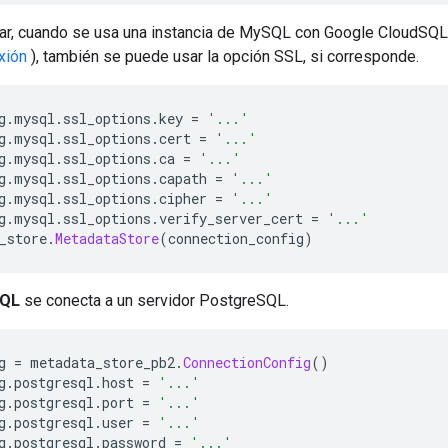
ar, cuando se usa una instancia de MySQL con Google CloudSQL
xión
), también se puede usar la opción SSL, si corresponde.
g
.
mysql
.
ssl_options
.
key 
=
'...'
g
.
mysql
.
ssl_options
.
cert 
=
'...'
g
.
mysql
.
ssl_options
.
ca 
=
'...'
g
.
mysql
.
ssl_options
.
capath 
=
'...'
g
.
mysql
.
ssl_options
.
cipher 
=
'...'
g
.
mysql
.
ssl_options
.
verify_server_cert 
=
'...'
_store
.
MetadataStore
(
connection_config
)
SQL
se conecta a un servidor PostgreSQL.
g 
=
 metadata_store_pb2
.
ConnectionConfig
()
g
.
postgresql
.
host 
=
'...'
g
.
postgresql
.
port 
=
'...'
g
.
postgresql
.
user 
=
'...'
g
.
postgresql
.
password 
=
'...'