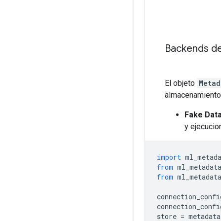
Backends de
El objeto
Metad
almacenamiento 
Fake Dat
y ejecucio
import
 ml_metad
from
 ml_metadat
from
 ml_metadat
connection_confi
connection_confi
store 
=
 metadata