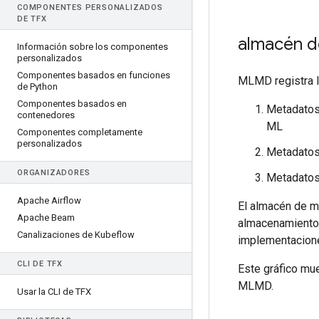
COMPONENTES PERSONALIZADOS
DE TFX
almacén d
Información sobre los componentes
personalizados
Componentes basados en funciones
MLMD registra l
de Python
Componentes basados en
Metadatos
contenedores
ML
Componentes completamente
personalizados
Metadatos
ORGANIZADORES
Metadatos 
Apache Airflow
El almacén de m
Apache Beam
almacenamiento.
Canalizaciones de Kubeflow
implementacione
CLI DE TFX
Este gráfico mu
MLMD.
Usar la CLI de TFX