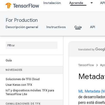
Instalación
Aprende
AP
For Production
Descripción general
Instructivos
Guía
API
Guía
TensorFlow
Ap
NOVEDADES
Metadat
Soluciones de TFX Cloud
Usar Keras con TFX
Io
T y dispositivos móviles: TFX para
ML Metadata (
Tensor
Flow Lite
de desarrollado
pero está diseñ
CANALIZACIONES DE TFX