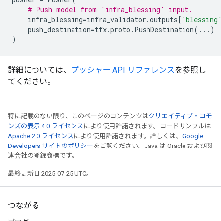
# Push model from 'infra_blessing' input.
infra_blessing
=
infra_validator
.
outputs
[
'blessing
push_destination
=
tfx
.
proto
.
PushDestination
(
...
)
)
詳細については、
プッシャー API リファレンス
を参照し
てください。
特に記載のない限り、このページのコンテンツは
クリエイティブ・コモ
ンズの表示 4.0 ライセンス
により使用許諾されます。コードサンプルは
Apache 2.0 ライセンス
により使用許諾されます。詳しくは、
Google
Developers サイトのポリシー
をご覧ください。Java は Oracle および関
連会社の登録商標です。
最終更新日 2025-07-25 UTC。
つながる