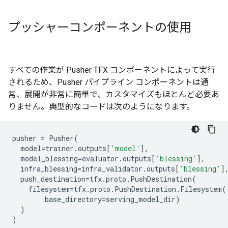
プッシャーコンポーネントの使用
すべての作業が Pusher TFX コンポーネントによって実行
されるため、Pusher パイプライン コンポーネントは通
常、展開が非常に簡単で、カスタマイズもほとんど必要あ
りません。典型的なコードは次のようになります。
pusher
=
Pusher
(
model
=
trainer
.
outputs
[
'model'
],
model_blessing
=
evaluator
.
outputs
[
'blessing'
],
infra_blessing
=
infra_validator
.
outputs
[
'blessing'
]
push_destination
=
tfx
.
proto
.
PushDestination
(
filesystem
=
tfx
.
proto
.
PushDestination
.
Filesystem
(
base_directory
=
serving_model_dir
)
)
)