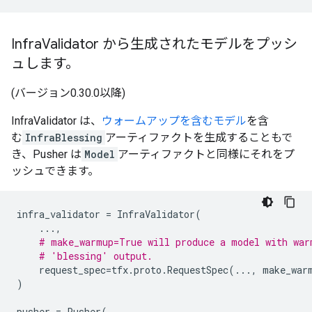
Infra
Validator から生成されたモデルをプッシ
ュします。
(バージョン0.30.0以降)
InfraValidator は、
ウォームアップを含むモデル
を含
む
InfraBlessing
アーティファクトを生成することもで
き、Pusher は
Model
アーティファクトと同様にそれをプ
ッシュできます。
infra_validator
=
InfraValidator
(
...
,
# make_warmup=True will produce a model with war
# 'blessing' output.
request_spec
=
tfx
.
proto
.
RequestSpec
(
...
,
make_war
)
pusher
=
Pusher
(