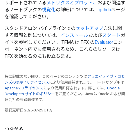
サポートされている
メトリクスとプロット、
および関連す
るノートブックの
視覚化
の詳細については、
github
ページ
を確認してください。
スタンドアロン パイプラインでの
セットアップ
方法に関
する情報と例については、
インストール
および
スタート
ガ
イドを参照してください。 TFMA は TFX の
Evaluator
コン
ポーネント内でも使用されるため、これらのリソースは
TFX を始めるのにも役立ちます。
特に記載のない限り、このページのコンテンツは
クリエイティブ・コモ
ンズの表示 4.0 ライセンス
により使用許諾されます。コードサンプルは
Apache 2.0 ライセンス
により使用許諾されます。詳しくは、
Google
Developers サイトのポリシー
をご覧ください。Java は Oracle および関
連会社の登録商標です。
最終更新日 2025-07-25 UTC。
つながる