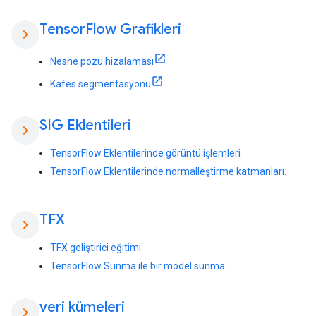
Tensor
Flow Grafikleri
chevron_right
Nesne pozu hizalaması
Kafes segmentasyonu
SIG Eklentileri
chevron_right
TensorFlow Eklentilerinde görüntü işlemleri
TensorFlow Eklentilerinde normalleştirme katmanları.
TFX
chevron_right
TFX geliştirici eğitimi
TensorFlow Sunma ile bir model sunma
veri kümeleri
chevron_right