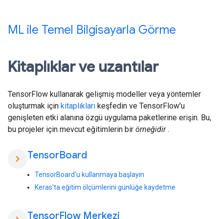
ML ile Temel Bilgisayarla Görme
Kitaplıklar ve uzantılar
TensorFlow kullanarak gelişmiş modeller veya yöntemler
oluşturmak için
kitaplıkları
keşfedin ve TensorFlow'u
genişleten etki alanına özgü uygulama paketlerine erişin. Bu,
bu projeler için mevcut eğitimlerin bir
örneğidir
.
Tensor
Board
chevron_right
TensorBoard'u kullanmaya başlayın
Keras'ta eğitim ölçümlerini günlüğe kaydetme
Tensor
Flow Merkezi