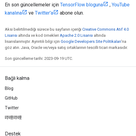
En son güncellemeler için
TensorFlow bloguna
,
YouTube
kanalına
ve
Twitter'a
abone olun.
Aksi belirtilmediği sürece bu sayfanın içeriği
Creative Commons Atıf 4.0
Lisansı
altında ve kod örnekleri
Apache 2.0 Lisansı
altında
lisanslanmıştır. Ayrıntılı bilgi için
Google Developers Site Politikaları
'na
göz atın. Java, Oracle ve/veya satış ortaklarının tescilli ticari markasıdır.
Son güncelleme tarihi: 2023-09-19 UTC.
Bağlı kalma
Blog
GitHub
Twitter
哔哩哔哩
Destek