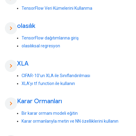
TensorFlow Veri Kümelerini Kullanma
olasılık
chevron_right
TensorFlow dağıtımlarına giriş
olasılıksal regresyon
XLA
chevron_right
CIFAR-10'un XLA ile Sınıflandırılması
XLA'yı tf.function ile kullanın
Karar Ormanları
chevron_right
Bir karar ormanı modeli eğitin
Karar ormanlarıyla metin ve NN özelliklerini kullanın