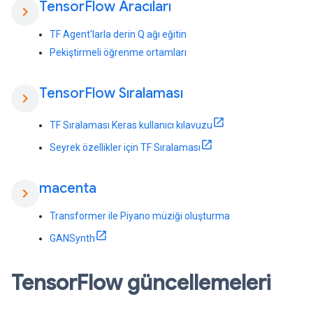
Tensor
Flow Aracıları
chevron_right
TF Agent'larla derin Q ağı eğitin
Pekiştirmeli öğrenme ortamları
Tensor
Flow Sıralaması
chevron_right
TF Sıralaması Keras kullanıcı kılavuzu
Seyrek özellikler için TF Sıralaması
macenta
chevron_right
Transformer ile Piyano müziği oluşturma
GANSynth
Tensor
Flow güncellemeleri