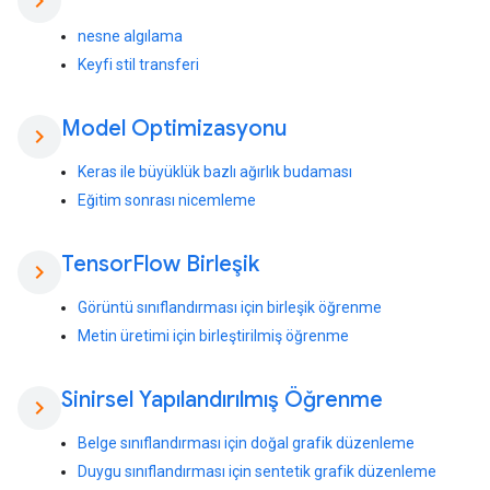
chevron_right
nesne algılama
Keyfi stil transferi
Model Optimizasyonu
chevron_right
Keras ile büyüklük bazlı ağırlık budaması
Eğitim sonrası nicemleme
Tensor
Flow Birleşik
chevron_right
Görüntü sınıflandırması için birleşik öğrenme
Metin üretimi için birleştirilmiş öğrenme
Sinirsel Yapılandırılmış Öğrenme
chevron_right
Belge sınıflandırması için doğal grafik düzenleme
Duygu sınıflandırması için sentetik grafik düzenleme