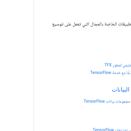
م TensorFlow ، والوصول إلى حزم التطبيقات الخاصة بالمجال التي تعمل على توسيع
يمي لمطور TFX
مع خدمة TensorFlow
لبيانات
وعات بيانات TensorFlow
يعات TensorFlow