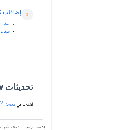
إضافات SIG
chevron_right
عمليات الصور 
طبقات التطبيع
تحديثات Tensor
w
اشترك في
مدونة TensorFlow
إنّ محتوى هذه الصفحة مرخّص 