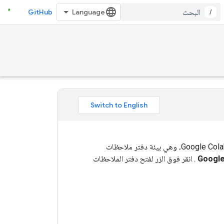
GitHub
/
تتم كتابة البرامج التعليمية لـ TensorFlow كدفاتر ملاحظات Jupyter ويتم تشغيلها مباشرة في Google Colab، وهي بيئة دفتر ملاحظات
. انقر فوق الزر لفتح دفتر الملاحظات