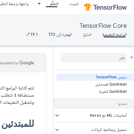
تثبيت
التعلُّم
واجهة برمجة التطب
TensorFlow Core
البرامج التعليمية
الدليل
الهجرة إلى TF2
TF 1 ↗
دروس Tensor
Flow
Quickstart للمبتدئين
Quickstart للخبراء
مستضافة لا تتطلب أي
وتشغيل التعليمات ا
مبتدئ
أساسيات ML مع Keras
للمبتدئين
تحميل ومعالجة البيانات