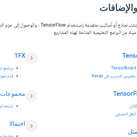
والإضافات
لإنشاء نماذج أو أساليب متقدمة باستخدا
عينة
من البرامج التعليمية المتاحة لهذه المشاريع.
TFX
Tens
chevron_right
T
برنامج تعل
قاييس التدريب في Keras
قدم نموذجًا 
F
Tensor
مجموعات ا
chevron_right
كائن
استخدام مجم
لنقل التعسفي
احتمالا
chevron_right
مثل
مقدمة عن توز