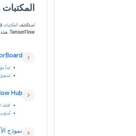
المكتبات 
استكشف
المكتبات
TensorFlow. هذه
or
Board
chevron_right
ابدأ مع ensorBoard
تسجيل م
low Hub
chevron_right
كشف ال
أسلوب ا
نموذج الأ
chevron_right