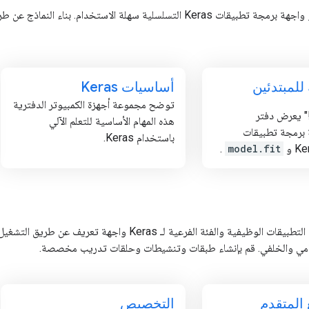
أفضل مكان للبدء هو واجهة برمجة تطبيقات Keras التسلسلية سهلة الاستخ
للمبتدئين
أساسيات Keras
توضح مجموعة أجهزة الكمبيوتر الدفترية
!" يعرض دفتر
هذه المهام الأساسية للتعلم الآلي
 برمجة تطبيقات
باستخدام Keras.
K و
model.fit
.
توفر واجهات برمجة التطبيقات الوظيفية والفئة الفرعية ل
أمامي والخلفي. قم بإنشاء طبقات وتنشيطات وحلقات تدريب مخصصة.
 المتقدم
التخصيص