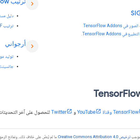
ترتيب Tensor
low
chevron_right
دليل مستخدم Keras
في TensorFlow Addons
ترتيب TF للميزات المتفرقة
 في TensorFlow Addons.
أرجواني
chevron_right
توليد موسيقى
جانسينث
Flo
وقناة YouTube
و
Twitter
للحصول على آخر التحديثات
بموجب
ترخيص Creative Commons Attribution 4.0‏
ما لم يُنصّ على خلاف ذلك، ونماذج الر