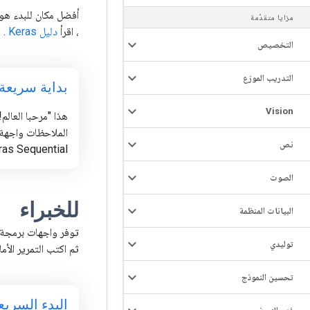
مزايا متقدّمة
، اقرأ
دليل Keras
.
التخصيص
التدريب الموزع
بداية سريعة 
Vision
هذا "مرحبا العالم
الملاحظات واجهة
نص
eras Sequential
الصوت
للخبراء
البيانات المنظمة
توليدي
ثم اكتب التمرير ال
تحسين النموذج
البدء السريع