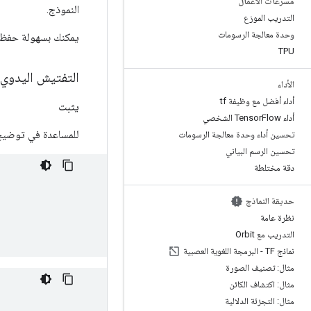
مسرّعات الأعمال
النموذج.
التدريب الموزع
وحدة معالجة الرسومات
يمكنك بسهولة حفظ
TPU
التفتيش اليدوي
الأداء
أداء أفضل مع وظيفة tf
يثبت
أداء Tensor
Flow الشخصي
للمساعدة في توضيح
تحسين أداء وحدة معالجة الرسومات
تحسين الرسم البياني
دقة مختلطة
حديقة النماذج
نظرة عامة
التدريب مع Orbit
نماذج TF - البرمجة اللغوية العصبية
مثال: تصنيف الصورة
مثال: اكتشاف الكائن
مثال: التجزئة الدلالية