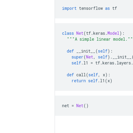
import
 tensorflow 
as
 tf
class
Net
(
tf
.
keras
.
Model
):
"""A simple linear model."
def
 __init__
(
self
):
super
(
Net
,
self
).
__init__
self
.
l1 
=
 tf
.
keras
.
layers
def
 call
(
self
,
 x
):
return
self
.
l1
(
x
)
net 
=
Net
()