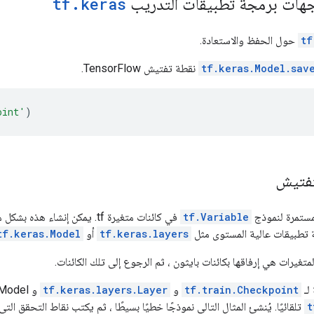
هات برمجة تطبيقات التدريب
keras
.
tf
tf
حول الحفظ والاستعادة.
tf.keras.Model.sav
نقطة تفتيش TensorFlow.
oint'
)
تفتيش
لمستمرة لنموذج
tf.Variable
في كائنات متغيرة tf. يمكن إنشاء 
 تطبيقات عالية المستوى مثل
tf.keras.layers
أو
tf.keras.Model
متغيرات هي إرفاقها بكائنات بايثون ، ثم الرجوع إلى تلك الكائنات.
 لـ
tf.train.Checkpoint
و
tf.keras.layers.Layer
و tf.keras.Model المتغيرات المخصصة
t
تلقائيًا. يُنشئ المثال التالي نموذجًا خطيًا بسيطًا ، ثم يكتب نقاط التحقق ا