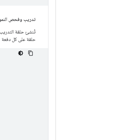
تدريب وفحص النمو
تُنشئ حلقة التدريب ا
حلقة على كل دفعة م