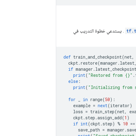
tf.
. يستدعي خطوة التدريب في
def
 train_and_checkpoint
(
net
,
  ckpt
.
restore
(
manager
.
latest
if
 manager
.
latest_checkpoin
print
(
"Restored from {}"
.
else
:
print
(
"Initializing from 
for
 _ 
in
 range
(
50
):
    example 
=
next
(
iterator
)
    loss 
=
 train_step
(
net
,
 ex
    ckpt
.
step
.
assign_add
(
1
)
if
int
(
ckpt
.
step
)
%
10
==
      save_path 
=
 manager
.
sav
print
(
"Saved checkpoint