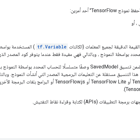
TensorFl" أحد أمرين:
، أو
لقيمة الدقيقة لجميع المعلمات (الكائنات
tf.Variable
) المستخدمة بواسطة
دد بواسطة النموذج ، وبالتالي فهي مفيدة فقط عندما يتوفر كود المصدر الذ
من ناحية أخرى ، يتضمن تنسيق SavedModel وصفًا متسلسلًا للحساب المحدد بوا
 هذا التنسيق مستقلة عن التعليمات البرمجية المصدر التي أنشأت النموذج. وبالت
بيقات (APIs) لكتابة وقراءة نقاط التفتيش.