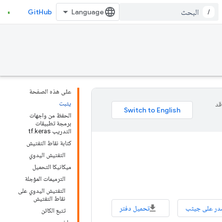
GitHub
/
على هذه الصفحة
يثبت
وقد
الحفظ من واجهات
برمجة تطبيقات
التدريب tf.keras
كتابة نقاط التفتيش
التفتيش اليدوي
ميكانيكا التحميل
الترميمات المؤجلة
التفتيش اليدوي على
نقاط التفتيش
در على جيثب
تحميل دفتر
تتبع الكائن