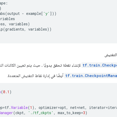
ape
:
)
abs
(
output 
-
 example
[
'y'
]))
ariables
oss
,
 variables
)
ip
(
gradients
,
 variables
))
التفتيش
tf.train.Checkp
لإنشاء نقطة تحقق يدويًا ، حيث يتم تعيين الكائنات ال
tf.train.CheckpointMan
أيضًا في إدارة نقاط التفتيش المتعددة.
m
(
0.1
)
ep
=
tf
.
Variable
(
1
),
 optimizer
=
opt
,
 net
=
net
,
 iterator
=
iter
Manager
(
ckpt
,
'./tf_ckpts'
,
 max_to_keep
=
3
)