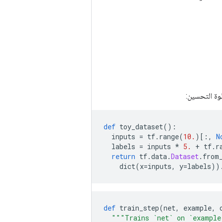
وة التحسين:
def
 toy_dataset
():
  inputs 
=
 tf
.
range
(
10.
)[:,
N
  labels 
=
 inputs 
*
5.
+
 tf
.
r
return
 tf
.
data
.
Dataset
.
from
    dict
(
x
=
inputs
,
 y
=
labels
))
def
 train_step
(
net
,
 example
,
 
"""Trains `net` on `example