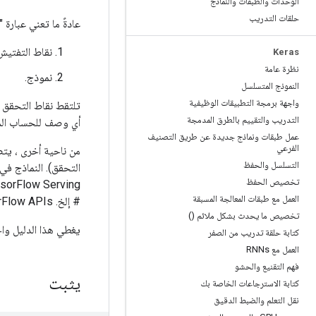
الوحدات والطبقات والنماذج
حلقات التدريب
عادةً ما تعني عبارة "حفظ نموذج ow
نقاط التفتيش 
Keras
نظرة عامة
نموذج.
النموذج المتسلسل
واجهة برمجة التطبيقات الوظيفية
تلتقط نقاط التحقق ا
التدريب والتقييم بالطرق المدمجة
أي وصف للحساب المح
عمل طبقات ونماذج جديدة عن طريق التصنيف
الفرعي
التسلسل والحفظ
التحقق). النماذج في
تخصيص الحفظ
العمل مع طبقات المعالجة المسبقة
# إلخ. TensorFlow APIs).
تخصيص ما يحدث بشكل ملائم ()
يغطي هذا الدليل واجهات برمجة التط
كتابة حلقة تدريب من الصفر
العمل مع RNNs
فهم التقنيع والحشو
يثبت
كتابة الاسترجاعات الخاصة بك
نقل التعلم والضبط الدقيق