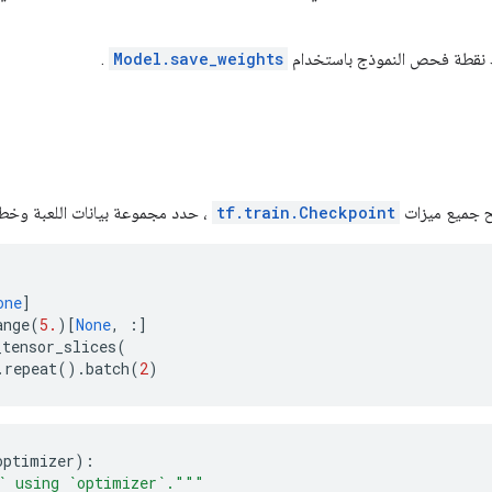
 نقطة فحص النموذج باستخدام
Model.save_weights
.
 جميع ميزات
tf.train.Checkpoint
، حدد مجموعة بيانات اللعبة وخط
one
]
ange
(
5.
)[
None
,
:]
_tensor_slices
(
.
repeat
().
batch
(
2
)
optimizer
):
` using `optimizer`."""