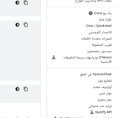
متعدد GPU والتدريب الموزع
بناء مع Core
نظرة عامة
Quickstart لـ Core
الانحدار اللوجستي
تصورات متعددة الطبقات
تقريب المصفوفة
محسنون مخصصون
DTensor مع واجهات برمجة التطبيقات
الأساسية
Flow في العمق
Tensor
تقطيع موتر
أوتوديف متقدم
موتر خشن
موتر متفرق
توليد عدد عشوائي
Num
Py API