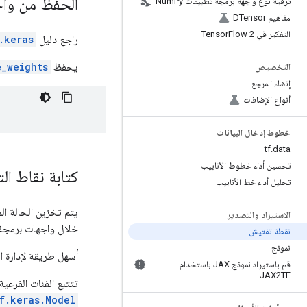
الحفظ من واج
ترقية نوع واجهة برمجة تطبيقات Num
Py
مفاهيم DTensor
التفكير في Tensor
Flow 2
راجع دليل
.keras
يحفظ
e_weights
التخصيص
إنشاء المرجع
أنواع الإضافات
خطوط إدخال البيانات
tf
.
data
تحسين أداء خطوط الأنابيب
كتابة نقاط ال
تحليل أداء خط الأنابيب
يتم تخزين الحالة ا
الاستيراد والتصدير
خلال واجهات برمجة
نقطة تفتيش
نموذج
أسهل طريقة لإدارة ال
قم باستيراد نموذج JAX باستخدام
JAX2TF
تتتبع الفئات الفرعية
f.keras.Model