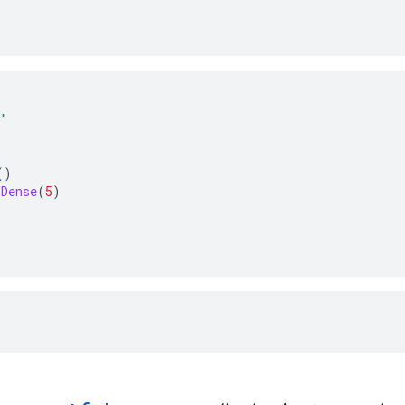
""
()
.
Dense
(
5
)