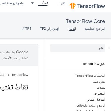
تثبيت
التعلُّم
واجهة برمجة التطب
TensorFlow Core
البرامج التعليمية
الدليل
الهجرة إلى TF2
TF 1 ↗
تتضمّن بعض الأخطاء.
دليل Tensor
Flow
TensorFlow
التعلُّ
أساسيات Tensor
Flow
نظرة عامة
نقاط تفتي
متينات
المتغيرات
التفاضل التلقائي
الرسوم البيانية والوظائف