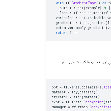
with
 tf
.
GradientTape
()
as
 t
    output 
=
 net
(
example
[
'x'
]
    loss 
=
 tf
.
reduce_mean
(
tf
.
  variables 
=
 net
.
trainable_v
  gradients 
=
 tape
.
gradient
(
l
  optimizer
.
apply_gradients
(
z
return
 loss
تي تريد تحديدها كسمات على الكائن.
opt 
=
 tf
.
keras
.
optimizers
.
Ada
dataset 
=
 toy_dataset
()
iterator 
=
 iter
(
dataset
)
ckpt 
=
 tf
.
train
.
Checkpoint
(
st
manager 
=
 tf
.
train
.
Checkpoint