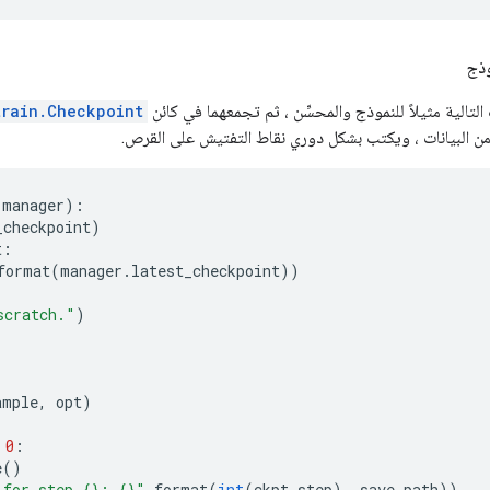
ذج
لتالية مثيلاً للنموذج والمحسِّن ، ثم تجمعهما في كائن
train.Checkpoint
ن البيانات ، ويكتب بشكل دوري نقاط التفتيش على القرص.
 manager
):
_checkpoint
)
t
:
format
(
manager
.
latest_checkpoint
))
scratch."
)
ample
,
 opt
)
0
:
e
()
 for step {}: {}"
.
format
(
int
(
ckpt
.
step
),
 save_path
))