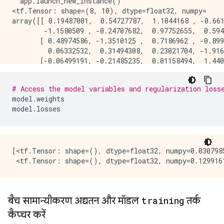
  app.launch_new_instance()

<tf.Tensor: shape=(8, 10), dtype=float32, numpy=

array([[ 0.19487001,  0.54727787,  1.1044168 , -0.661
        -1.1580509 , -0.24707682,  0.97752655,  0.594
       [ 0.48974586, -1.3510125 ,  0.7186962 , -0.899
         0.06332532,  0.31494308,  0.23021704, -1.916
       [-0.06499191, -0.21485235,  0.01158494,  1.440
        -0.37594396, -0.4386894 , -0.08751169,  1.090
       [-2.2749739 , -2.4603422 , -1.3834419 , -2.880
# Access the model variables and regularization loss
        -3.0429187 , -0.7885461 ,  1.6037437 , -3.184
model
.
weights
       [ 0.98735195, -0.45159122,  0.892656  ,  0.477
model
.
losses
        -0.44723228, -0.01815075, -0.47465172, -1.665
       [-2.5408387 , -1.7552321 , -1.924145  , -0.639
        -0.48731515, -3.2637763 , -1.4409767 , -2.032
       [ 2.1583526 ,  0.78955674, -0.07266375,  0.066
        -1.6256162 ,  0.56154627, -0.76179224,  2.298
[<tf.Tensor: shape=(), dtype=float32, numpy=0.0307985
       [ 2.062847  ,  0.971378  , -1.0830508 ,  1.822
         0.74113446, -0.6204865 ,  1.4503044 , -0.497
बैच सामान्यीकरण अद्यतन और मॉडल
training
तर्क
कैप्चर करें