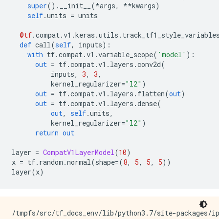
super
().
__init__
(*
args
,
**
kwargs
)
self
.
units 
=
 units
@tf
.
compat
.
v1
.
keras
.
utils
.
track_tf1_style_variable
def
 call
(
self
,
 inputs
):
with
 tf
.
compat
.
v1
.
variable_scope
(
'model'
):
out
=
 tf
.
compat
.
v1
.
layers
.
conv2d
(
          inputs
,
3
,
3
,
          kernel_regularizer
=
"l2"
)
out
=
 tf
.
compat
.
v1
.
layers
.
flatten
(
out
)
out
=
 tf
.
compat
.
v1
.
layers
.
dense
(
out
,
self
.
units
,
          kernel_regularizer
=
"l2"
)
return
out
layer 
=
CompatV1LayerModel
(
10
)
x 
=
 tf
.
random
.
normal
(
shape
=(
8
,
5
,
5
,
5
))
layer
(
x
)
/tmpfs/src/tf_docs_env/lib/python3.7/site-packages/ip