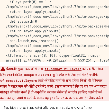
  if sys.path[0] == '':

/tmpfs/src/tf_docs_env/lib/python3.7/site-packages/ke
  return layer.apply(inputs)

/tmpfs/src/tf_docs_env/lib/python3.7/site-packages/ip
  del sys.path[0]

/tmpfs/src/tf_docs_env/lib/python3.7/site-packages/ke
  return layer.apply(inputs)

/tmpfs/src/tf_docs_env/lib/python3.7/site-packages/ip
  app.launch_new_instance()

/tmpfs/src/tf_docs_env/lib/python3.7/site-packages/ke
  return layer.apply(inputs)

<tf.Tensor: shape=(8, 10), dtype=float32, numpy=

array([[ 2.4439096 , -0.2912227 ,  1.5531251 ,  1.284
        -0.4231838 ,  1.0458903 , -0.01530766,  0.073
चेतावनी:
सुरक्षा कारणों से, सभी
tf.compat.v1.layers
को एक गैर-रिक्त-
       [-0.4576063 ,  0.34942552,  2.3044965 ,  1.148
         0.5634397 ,  0.73821646, -0.07581732,  0.574
स्ट्रिंग
variable_scope
के अंदर रखना सुनिश्चित करें। ऐसा इसलिए है क्योंकि
       [-2.2948585 , -2.709268  ,  1.7494816 , -0.980
tf.compat.v1.layers
ऑटो-जेनरेटेड नामों के साथ हमेशा किसी भी वैरिएबल
         0.5067346 , -1.011502  ,  2.559535  , -3.088
स्कोप के बाहर नाम को ऑटो-इन्क्रीमेंट करेंगे। इसका मतलब है कि हर बार जब आप परत/
       [ 1.7788265 ,  0.8846102 ,  0.45562026,  0.014
मॉड्यूल को कॉल करते हैं तो अनुरोधित चर नाम बेमेल हो जाएंगे। इसलिए, पहले से बने
        -0.32868862, -0.7743829 ,  2.3106992 , -0.099
वज़न का पुन: उपयोग करने के बजाय यह हर कॉल पर चर का एक नया सेट तैयार करेगा।
       [ 0.40295708,  0.04771695, -0.21336336, -0.130
         2.7284563 ,  0.6444641 , -1.1919906 ,  0.963
ट्रैक किए गए चरों तक पहुंचें और एक मानक केरस परत की तरह
       [ 0.47900966,  0.04906505,  1.1335449 ,  0.290