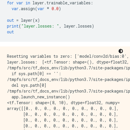
for
var
in
 layer
.
trainable_variables
:
var
.
assign
(
var
*
0.0
)
out
=
 layer
(
x
)
print
(
"layer.losses: "
,
 layer
.
losses
)
out
Resetting variables to zero: ['model/conv2d/bias:0',
layer.losses:  [<tf.Tensor: shape=(), dtype=float32,
/tmpfs/src/tf_docs_env/lib/python3.7/site-packages/ip
  if sys.path[0] == '':

/tmpfs/src/tf_docs_env/lib/python3.7/site-packages/ip
  del sys.path[0]

/tmpfs/src/tf_docs_env/lib/python3.7/site-packages/ip
  app.launch_new_instance()

<tf.Tensor: shape=(8, 10), dtype=float32, numpy=

array([[0., 0., 0., 0., 0., 0., 0., 0., 0., 0.],

       [0., 0., 0., 0., 0., 0., 0., 0., 0., 0.],

       [0., 0., 0., 0., 0., 0., 0., 0., 0., 0.],

       [0., 0., 0., 0., 0., 0., 0., 0., 0., 0.],
