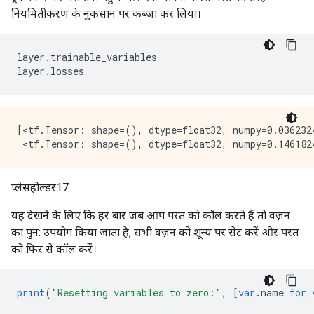
नियमितीकरण के नुकसान पर कब्जा कर लिया।
         0.68217   ,  0.51932573, -0.45156685,  2.081
       [ 0.10084352,  1.6456002 ,  0.63820475,  1.595
         0.07713126,  0.7467398 , -1.5435244 ,  1.249
       [ 2.1396816 ,  1.5613532 , -1.1726325 , -0.889
layer
.
trainable_variables
        -1.0071977 , -1.8496083 ,  1.1887017 ,  2.197
layer
.
losses
[<tf.Tensor: shape=(), dtype=float32, numpy=0.0362324
प्लेसहोल्डर17
यह देखने के लिए कि हर बार जब आप परत को कॉल करते हैं तो वज़न
का पुन: उपयोग किया जाता है, सभी वज़न को शून्य पर सेट करें और परत
को फिर से कॉल करें।
print
(
"Resetting variables to zero:"
,
[
var
.
name 
for