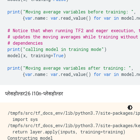
print
(
"Moving average variables before training: "
,
{
var
.
name
:
var
.
read_value
()
for
var
in
 model
.
n
# Notice that when running TF2 and eager execution, 
# updates the moving averages while training without
# dependencies
print
(
"calling model in training mode"
)
model
(
x
,
 training
=
True
)
print
(
"Moving average variables after training: "
,
{
var
.
name
:
var
.
read_value
()
for
var
in
 model
.
n
प्लेसहोल्डर26 l10n-प्लेसहोल्डर
/tmpfs/src/tf_docs_env/lib/python3.7/site-packages/i
  import sys

/tmpfs/src/tf_docs_env/lib/python3.7/site-packages/ke
  return layer.apply(inputs, training=training)

Constructing model
