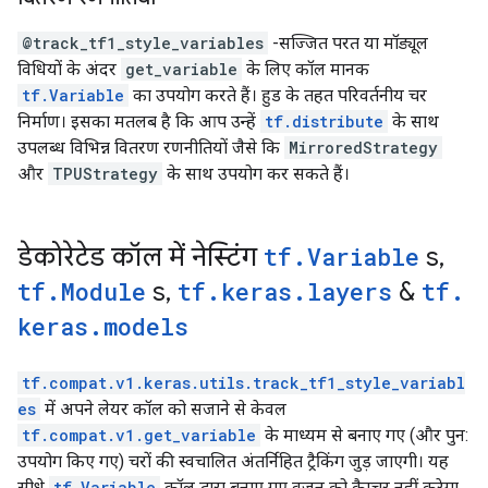
@track_tf1_style_variables
-सज्जित परत या मॉड्यूल
विधियों के अंदर
get_variable
के लिए कॉल मानक
tf.Variable
का उपयोग करते हैं। हुड के तहत परिवर्तनीय चर
निर्माण। इसका मतलब है कि आप उन्हें
tf.distribute
के साथ
उपलब्ध विभिन्न वितरण रणनीतियों जैसे कि
MirroredStrategy
और
TPUStrategy
के साथ उपयोग कर सकते हैं।
डेकोरेटेड कॉल में नेस्टिंग
tf
.
Variable
s
,
tf
.
Module
s
,
tf
.
keras
.
layers
&
tf
.
keras
.
models
tf.compat.v1.keras.utils.track_tf1_style_variabl
es
में अपने लेयर कॉल को सजाने से केवल
tf.compat.v1.get_variable
के माध्यम से बनाए गए (और पुन:
उपयोग किए गए) चरों की स्वचालित अंतर्निहित ट्रैकिंग जुड़ जाएगी। यह
सीधे
tf.Variable
कॉल द्वारा बनाए गए वज़न को कैप्चर नहीं करेगा,