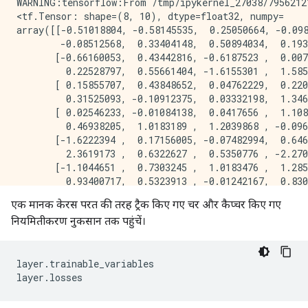
WARNING:tensorflow:From /tmp/ipykernel_27038/7956212
<tf.Tensor: shape=(8, 10), dtype=float32, numpy=

array([[-0.51018804, -0.58145535,  0.25050664, -0.098
        -0.08512568,  0.33404148,  0.50894034,  0.193
       [-0.66160053,  0.43442816, -0.6187523 ,  0.007
         0.22528797,  0.55661404, -1.6155301 ,  1.585
       [ 0.15855707,  0.43848652,  0.04762229,  0.220
         0.31525093, -0.10912375,  0.03332198,  1.346
       [ 0.02546233, -0.01084138,  0.0417656 ,  1.108
         0.46938205,  1.0183189 ,  1.2039868 , -0.096
       [-1.6222394 ,  0.17156005, -0.07482994,  0.646
         2.3619173 ,  0.6322627 ,  0.5350776 , -2.270
       [-1.1044651 ,  0.7303245 ,  1.0183476 ,  1.285
         0.93400717,  0.5323913 , -0.01242167,  0.830
       [ 0.3880633 , -1.2345276 ,  0.7713047 , -0.337
एक मानक केरस परत की तरह ट्रैक किए गए चर और कैप्चर किए गए
        -1.055242  , -1.6942265 ,  1.705035  ,  0.867
नियमितीकरण नुकसान तक पहुंचें।
       [ 0.02216246, -0.5235669 ,  0.01065174, -1.168
         0.25890222, -1.0779501 ,  0.37716752, -0.276
layer
.
trainable_variables
layer
.
losses