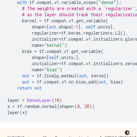
with
 tf
.
compat
.
v1
.
variable_scope
(
"dense"
):
# The weights are created with a `regularizer`
# so the layer should track their regularizati
      kernel 
=
 tf
.
compat
.
v1
.
get_variable
(
          shape
=[
out
.
shape
[-
1
],
self
.
units
],
          regularizer
=
tf
.
keras
.
regularizers
.
L2
(),
          initializer
=
tf
.
compat
.
v1
.
initializers
.
glor
          name
=
"kernel"
)
      bias 
=
 tf
.
compat
.
v1
.
get_variable
(
          shape
=[
self
.
units
,],
          initializer
=
tf
.
compat
.
v1
.
initializers
.
zero
          name
=
"bias"
)
out
=
 tf
.
linalg
.
matmul
(
out
,
 kernel
)
out
=
 tf
.
compat
.
v1
.
nn
.
bias_add
(
out
,
 bias
)
return
out
layer 
=
DenseLayer
(
10
)
x 
=
 tf
.
random
.
normal
(
shape
=(
8
,
20
))
layer
(
x
)