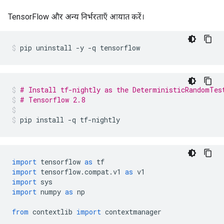
TensorFlow और अन्य निर्भरताएँ आयात करें।
pip uninstall 
-
y 
-
q tensorflow
# Install tf-nightly as the DeterministicRandomTes
# Tensorflow 2.8
pip install 
-
q tf
-
nightly
import
 tensorflow 
as
 tf
import
 tensorflow
.
compat
.
v1 
as
 v1
import
 sys
import
 numpy 
as
 np
from
 contextlib 
import
 contextmanager