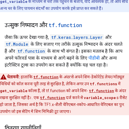
get_variable
के माध्यम से चरों तक पहुँचने के बजाय, यदि आवश्यक हो, तो आप सीधे
अन्य चर के लिए पायथन संदर्भों का उपयोग करके इसे प्राप्त कर सकते हैं।
उत्सुक निष्पादन और
tf
.
function
जैसा कि ऊपर देखा गया है,
tf.keras.layers.Layer
और
tf.Module
के लिए सजाए गए तरीके उत्सुक निष्पादन के अंदर चलते
हैं और
tf.function
के साथ भी संगत हैं। इसका मतलब है कि आप
अपने फॉरवर्ड पास के माध्यम से आगे बढ़ने के लिए
पीडीबी
और अन्य
इंटरैक्टिव टूल्स का उपयोग कर सकते हैं क्योंकि यह चल रहा है।
चेतावनी:
हालांकि
tf.function
के
अंदर
से अपने शिम-डेकोरेटेड लेयर/मॉड्यूल
विधियों को कॉल करना पूरी तरह से सुरक्षित है, लेकिन अगर उन
tf.functions
में
get_variable
कॉल्स हैं, तो tf.function को अपने शिम-
tf.function
के अंदर
रखना सुरक्षित नहीं है। . एक
tf.function
दर्ज करने से
variable_scope
s रीसेट
हो जाता है, जिसका अर्थ है कि TF1.x-शैली वेरिएबल-स्कोप-आधारित वेरिएबल का पुन:
उपयोग जो इस सेटिंग में शिम मिमिक्री टूट जाएगा।
वितरण रणनीतियाँ