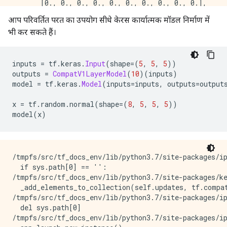
       [0., 0., 0., 0., 0., 0., 0., 0., 0., 0.],

       [0., 0., 0., 0., 0., 0., 0., 0., 0., 0.],

आप परिवर्तित परत का उपयोग सीधे केरस कार्यात्मक मॉडल निर्माण में
       [0., 0., 0., 0., 0., 0., 0., 0., 0., 0.],

भी कर सकते हैं।
inputs 
=
 tf
.
keras
.
Input
(
shape
=(
5
,
5
,
5
))
outputs 
=
CompatV1LayerModel
(
10
)(
inputs
)
model 
=
 tf
.
keras
.
Model
(
inputs
=
inputs
,
 outputs
=
output
x 
=
 tf
.
random
.
normal
(
shape
=(
8
,
5
,
5
,
5
))
model
(
x
)
/tmpfs/src/tf_docs_env/lib/python3.7/site-packages/ip
  if sys.path[0] == '':

/tmpfs/src/tf_docs_env/lib/python3.7/site-packages/k
  _add_elements_to_collection(self.updates, tf.compa
/tmpfs/src/tf_docs_env/lib/python3.7/site-packages/ip
  del sys.path[0]

/tmpfs/src/tf_docs_env/lib/python3.7/site-packages/ip