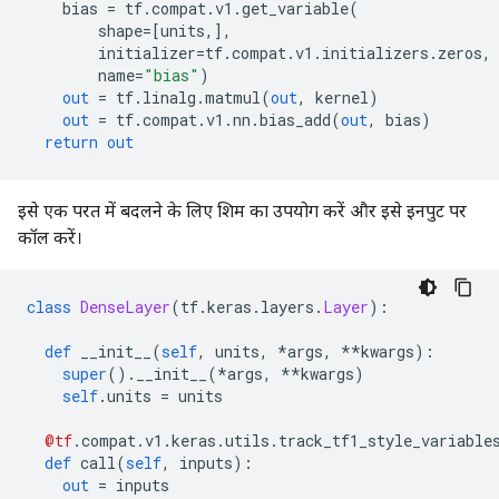
    bias 
=
 tf
.
compat
.
v1
.
get_variable
(
        shape
=[
units
,],
        initializer
=
tf
.
compat
.
v1
.
initializers
.
zeros
,
        name
=
"bias"
)
out
=
 tf
.
linalg
.
matmul
(
out
,
 kernel
)
out
=
 tf
.
compat
.
v1
.
nn
.
bias_add
(
out
,
 bias
)
return
out
इसे एक परत में बदलने के लिए शिम का उपयोग करें और इसे इनपुट पर
कॉल करें।
class
DenseLayer
(
tf
.
keras
.
layers
.
Layer
):
def
 __init__
(
self
,
 units
,
*
args
,
**
kwargs
):
super
().
__init__
(*
args
,
**
kwargs
)
self
.
units 
=
 units
@tf
.
compat
.
v1
.
keras
.
utils
.
track_tf1_style_variable
def
 call
(
self
,
 inputs
):
out
=
 inputs