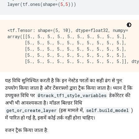
layer
(
tf
.
ones
(
shape
=(
5
,
5
)))
<tf.Tensor: shape=(5, 10), dtype=float32, numpy=

array([[5., 5., 5., 5., 5., 5., 5., 5., 5., 5.],

       [5., 5., 5., 5., 5., 5., 5., 5., 5., 5.],

       [5., 5., 5., 5., 5., 5., 5., 5., 5., 5.],

       [5., 5., 5., 5., 5., 5., 5., 5., 5., 5.],

यह विधि सुनिश्चित करती है कि इन नेस्टेड परतों का सही ढंग से पुन:
उपयोग किया जाता है और टेंसरफ़्लो द्वारा ट्रैक किया जाता है। ध्यान दें कि
उपयुक्त विधि पर
@track_tf1_style_variables
डेकोरेटर की
अभी भी आवश्यकता है। मॉडल बिल्डर विधि
get_or_create_layer
(इस मामले में,
self.build_model
)
में पारित हो गई है, इसमें कोई तर्क नहीं होना चाहिए।
वजन ट्रैक किया जाता है: