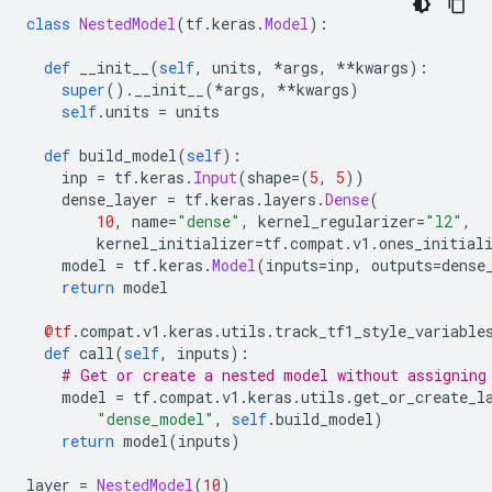
class
NestedModel
(
tf
.
keras
.
Model
):
def
 __init__
(
self
,
 units
,
*
args
,
**
kwargs
):
super
().
__init__
(*
args
,
**
kwargs
)
self
.
units 
=
 units
def
 build_model
(
self
):
    inp 
=
 tf
.
keras
.
Input
(
shape
=(
5
,
5
))
    dense_layer 
=
 tf
.
keras
.
layers
.
Dense
(
10
,
 name
=
"dense"
,
 kernel_regularizer
=
"l2"
,
        kernel_initializer
=
tf
.
compat
.
v1
.
ones_initial
    model 
=
 tf
.
keras
.
Model
(
inputs
=
inp
,
 outputs
=
dense
return
 model
@tf
.
compat
.
v1
.
keras
.
utils
.
track_tf1_style_variable
def
 call
(
self
,
 inputs
):
# Get or create a nested model without assigning
    model 
=
 tf
.
compat
.
v1
.
keras
.
utils
.
get_or_create_l
"dense_model"
,
self
.
build_model
)
return
 model
(
inputs
)
layer 
=
NestedModel
(
10
)