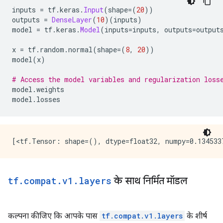
inputs 
=
 tf
.
keras
.
Input
(
shape
=(
20
))
outputs 
=
DenseLayer
(
10
)(
inputs
)
model 
=
 tf
.
keras
.
Model
(
inputs
=
inputs
,
 outputs
=
output
x 
=
 tf
.
random
.
normal
(
shape
=(
8
,
20
))
model
(
x
)
# Access the model variables and regularization loss
model
.
weights
model
.
losses
tf
.
compat
.
v1
.
layers
के साथ निर्मित मॉडल
कल्पना कीजिए कि आपके पास
tf.compat.v1.layers
के शीर्ष