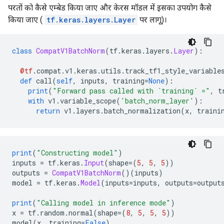
परतों को कैसे एम्बेड किया जाए और केरस मॉडल में इसका उपयोग कैसे
किया जाए (
tf.keras.layers.Layer
पर लागू)।
class
CompatV1BatchNorm
(
tf
.
keras
.
layers
.
Layer
):
@tf
.
compat
.
v1
.
keras
.
utils
.
track_tf1_style_variable
def
 call
(
self
,
 inputs
,
 training
=
None
):
print
(
"Forward pass called with `training` ="
,
 t
with
 v1
.
variable_scope
(
'batch_norm_layer'
):
return
 v1
.
layers
.
batch_normalization
(
x
,
 traini
print
(
"Constructing model"
)
inputs 
=
 tf
.
keras
.
Input
(
shape
=(
5
,
5
,
5
))
outputs 
=
CompatV1BatchNorm
()(
inputs
)
model 
=
 tf
.
keras
.
Model
(
inputs
=
inputs
,
 outputs
=
output
print
(
"Calling model in inference mode"
)
x 
=
 tf
.
random
.
normal
(
shape
=(
8
,
5
,
5
,
5
))
model
(
x
,
 training
=
False
)