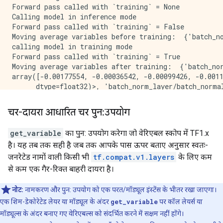
Forward pass called with `training` = None

Calling model in inference mode

Forward pass called with `training` = False

Moving average variables before training:  {'batch_n
calling model in training mode

Forward pass called with `training` = True

Moving average variables after training:  {'batch_no
array([-0.00177554, -0.00036542, -0.00099426, -0.0011
      dtype=float32)>, 'batch_norm_layer/batch_norma
array([1.0005339, 1.0003369, 0.9976748, 1.0001523, 1.
चर-दायरा आधारित चर पुन: उपयोग
get_variable
का पुन: उपयोग करेगा जो वेरिएबल स्कोप में TF1.x
है। यह तब तक सही है जब तक आपके पास ऊपर बताए अनुसार स्वतः-
जनरेटेड नामों वाली किसी भी
tf.compat.v1.layers
के लिए कम
से कम एक गैर-रिक्त बाहरी दायरा है।
नोट:
नामकरण और पुन: उपयोग को एक परत/मॉड्यूल इंस्टेंस के भीतर रखा जाएगा।
एक शिम-डेकोरेटेड लेयर या मॉड्यूल के अंदर
get_variable
पर कॉल लेयर्स या
मॉड्यूल्स के अंदर बनाए गए वेरिएबल्स को संदर्भित करने में सक्षम नहीं होंगे।