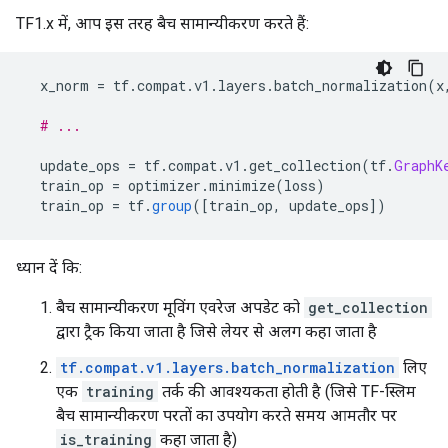
TF1.x में, आप इस तरह बैच सामान्यीकरण करते हैं:
  x_norm 
=
 tf
.
compat
.
v1
.
layers
.
batch_normalization
(
x
# ...
  update_ops 
=
 tf
.
compat
.
v1
.
get_collection
(
tf
.
GraphK
  train_op 
=
 optimizer
.
minimize
(
loss
)
  train_op 
=
 tf
.
group
([
train_op
,
 update_ops
])
ध्यान दें कि:
बैच सामान्यीकरण मूविंग एवरेज अपडेट को
get_collection
द्वारा ट्रैक किया जाता है जिसे लेयर से अलग कहा जाता है
tf.compat.v1.layers.batch_normalization
लिए
एक
training
तर्क की आवश्यकता होती है (जिसे TF-स्लिम
बैच सामान्यीकरण परतों का उपयोग करते समय आमतौर पर
is_training
कहा जाता है)