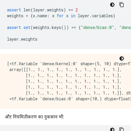
assert
 len
(
layer
.
weights
)
==
2
weights 
=
{
x
.
name
:
 x 
for
 x 
in
 layer
.
variables
}
assert
set
(
weights
.
keys
())
==
{
"dense/bias:0"
,
"dens
layer
.
weights
[<tf.Variable 'dense/kernel:0' shape=(5, 10) dtype=fl
 array([[1., 1., 1., 1., 1., 1., 1., 1., 1., 1.],

        [1., 1., 1., 1., 1., 1., 1., 1., 1., 1.],

        [1., 1., 1., 1., 1., 1., 1., 1., 1., 1.],

        [1., 1., 1., 1., 1., 1., 1., 1., 1., 1.],

        [1., 1., 1., 1., 1., 1., 1., 1., 1., 1.]], dt
और नियमितीकरण का नुकसान भी: