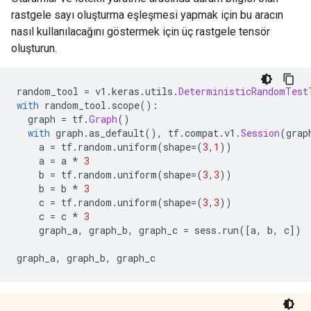
rastgele sayı oluşturma eşleşmesi yapmak için bu aracın
nasıl kullanılacağını göstermek için üç rastgele tensör
oluşturun.
random_tool 
=
 v1
.
keras
.
utils
.
DeterministicRandomTest
with
 random_tool
.
scope
():
  graph 
=
 tf
.
Graph
()
with
 graph
.
as_default
(),
 tf
.
compat
.
v1
.
Session
(
grap
    a 
=
 tf
.
random
.
uniform
(
shape
=(
3
,
1
))
    a 
=
 a 
*
3
    b 
=
 tf
.
random
.
uniform
(
shape
=(
3
,
3
))
    b 
=
 b 
*
3
    c 
=
 tf
.
random
.
uniform
(
shape
=(
3
,
3
))
    c 
=
 c 
*
3
    graph_a
,
 graph_b
,
 graph_c 
=
 sess
.
run
([
a
,
 b
,
 c
])
graph_a
,
 graph_b
,
 graph_c