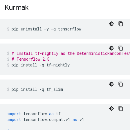
Kurmak
pip uninstall 
-
y 
-
q tensorflow
# Install tf-nightly as the DeterministicRandomTes
# Tensorflow 2.8
pip install 
-
q tf
-
nightly
pip install 
-
q tf_slim
import
 tensorflow 
as
 tf
import
 tensorflow
.
compat
.
v1 
as
 v1