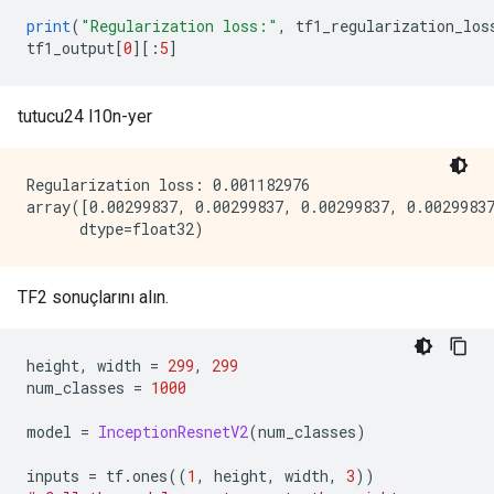
print
(
"Regularization loss:"
,
 tf1_regularization_los
tf1_output
[
0
][:
5
]
tutucu24 l10n-yer
Regularization loss: 0.001182976

array([0.00299837, 0.00299837, 0.00299837, 0.00299837
TF2 sonuçlarını alın.
height
,
 width 
=
299
,
299
num_classes 
=
1000
model 
=
InceptionResnetV2
(
num_classes
)
inputs 
=
 tf
.
ones
((
1
,
 height
,
 width
,
3
))