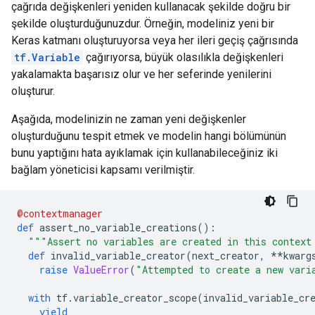
çağrıda değişkenleri yeniden kullanacak şekilde doğru bir
şekilde oluşturduğunuzdur. Örneğin, modeliniz yeni bir
Keras katmanı oluşturuyorsa veya her ileri geçiş çağrısında
tf.Variable
çağırıyorsa, büyük olasılıkla değişkenleri
yakalamakta başarısız olur ve her seferinde yenilerini
oluşturur.
Aşağıda, modelinizin ne zaman yeni değişkenler
oluşturduğunu tespit etmek ve modelin hangi bölümünün
bunu yaptığını hata ayıklamak için kullanabileceğiniz iki
bağlam yöneticisi kapsamı verilmiştir.
@contextmanager
def
 assert_no_variable_creations
():
"""Assert no variables are created in this context
def
 invalid_variable_creator
(
next_creator
,
**
kwarg
raise
ValueError
(
"Attempted to create a new vari
with
 tf
.
variable_creator_scope
(
invalid_variable_cr
yield