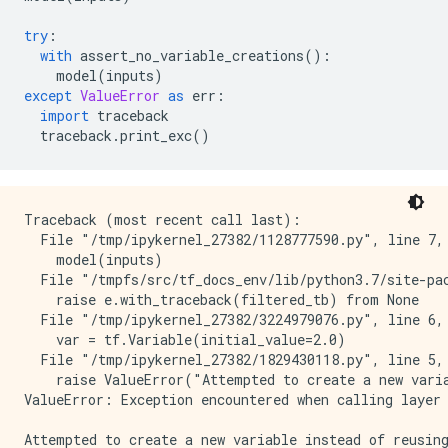
try
:
with
 assert_no_variable_creations
():
    model
(
inputs
)
except
ValueError
as
 err
:
import
 traceback
  traceback
.
print_exc
()
Traceback (most recent call last):

  File "/tmp/ipykernel_27382/1128777590.py", line 7, 
    model(inputs)

  File "/tmpfs/src/tf_docs_env/lib/python3.7/site-pac
    raise e.with_traceback(filtered_tb) from None

  File "/tmp/ipykernel_27382/3224979076.py", line 6, 
    var = tf.Variable(initial_value=2.0)

  File "/tmp/ipykernel_27382/1829430118.py", line 5, 
    raise ValueError("Attempted to create a new vari
ValueError: Exception encountered when calling layer 
Attempted to create a new variable instead of reusin