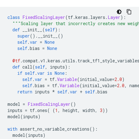
class
FixedScalingLayer
(
tf
.
keras
.
layers
.
Layer
):
"""Scaling layer that incorrectly creates new weig
def
 __init__
(
self
):
super
().
__init__
()
self
.
var
=
None
self
.
bias 
=
None
@tf
.
compat
.
v1
.
keras
.
utils
.
track_tf1_style_variable
def
 call
(
self
,
 inputs
):
if
self
.
var
is
None
:
self
.
var
=
 tf
.
Variable
(
initial_value
=
2.0
)
self
.
bias 
=
 tf
.
Variable
(
initial_value
=
2.0
,
 nam
return
 inputs 
*
self
.
var
+
self
.
bias
model 
=
FixedScalingLayer
()
inputs 
=
 tf
.
ones
(
(
1
,
 height
,
 width
,
3
))
model
(
inputs
)
with
 assert_no_variable_creations
():
  model
(
inputs
)