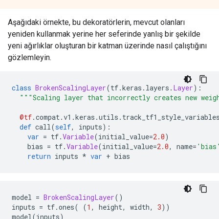
Aşağıdaki örnekte, bu dekoratörlerin, mevcut olanları
yeniden kullanmak yerine her seferinde yanlış bir şekilde
yeni ağırlıklar oluşturan bir katman üzerinde nasıl çalıştığını
gözlemleyin.
class
BrokenScalingLayer
(
tf
.
keras
.
layers
.
Layer
):
"""Scaling layer that incorrectly creates new weig
@tf
.
compat
.
v1
.
keras
.
utils
.
track_tf1_style_variable
def
 call
(
self
,
 inputs
):
var
=
 tf
.
Variable
(
initial_value
=
2.0
)
    bias 
=
 tf
.
Variable
(
initial_value
=
2.0
,
 name
=
'bias
return
 inputs 
*
var
+
 bias
model 
=
BrokenScalingLayer
()
inputs 
=
 tf
.
ones
(
(
1
,
 height
,
 width
,
3
))
model
(
inputs
)