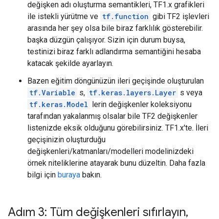
değişken adı oluşturma semantikleri, TF1.x grafikleri
ile istekli yürütme ve
tf.function
gibi TF2 işlevleri
arasında her şey olsa bile biraz farklılık gösterebilir.
başka düzgün çalışıyor. Sizin için durum buysa,
testinizi biraz farklı adlandırma semantiğini hesaba
katacak şekilde ayarlayın.
Bazen eğitim döngünüzün ileri geçişinde oluşturulan
tf.Variable
s,
tf.keras.layers.Layer
s veya
tf.keras.Model
lerin değişkenler koleksiyonu
tarafından yakalanmış olsalar bile TF2 değişkenler
listenizde eksik olduğunu görebilirsiniz. TF1.x'te. İleri
geçişinizin oluşturduğu
değişkenleri/katmanları/modelleri modelinizdeki
örnek niteliklerine atayarak bunu düzeltin. Daha fazla
bilgi için
buraya
bakın.
Adım 3: Tüm değişkenleri sıfırlayın
,