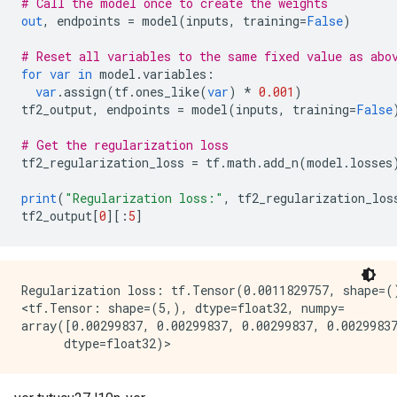
# Call the model once to create the weights
out
,
 endpoints 
=
 model
(
inputs
,
 training
=
False
)
# Reset all variables to the same fixed value as abo
for
var
in
 model
.
variables
:
var
.
assign
(
tf
.
ones_like
(
var
)
*
0.001
)
tf2_output
,
 endpoints 
=
 model
(
inputs
,
 training
=
False
# Get the regularization loss
tf2_regularization_loss 
=
 tf
.
math
.
add_n
(
model
.
losses
print
(
"Regularization loss:"
,
 tf2_regularization_los
tf2_output
[
0
][:
5
]
Regularization loss: tf.Tensor(0.0011829757, shape=()
<tf.Tensor: shape=(5,), dtype=float32, numpy=

array([0.00299837, 0.00299837, 0.00299837, 0.00299837