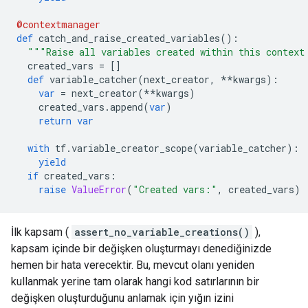
@contextmanager
def
 catch_and_raise_created_variables
():
"""Raise all variables created within this context
  created_vars 
=
[]
def
 variable_catcher
(
next_creator
,
**
kwargs
):
var
=
 next_creator
(**
kwargs
)
    created_vars
.
append
(
var
)
return
var
with
 tf
.
variable_creator_scope
(
variable_catcher
):
yield
if
 created_vars
:
raise
ValueError
(
"Created vars:"
,
 created_vars
)
İlk kapsam (
assert_no_variable_creations()
),
kapsam içinde bir değişken oluşturmayı denediğinizde
hemen bir hata verecektir. Bu, mevcut olanı yeniden
kullanmak yerine tam olarak hangi kod satırlarının bir
değişken oluşturduğunu anlamak için yığın izini