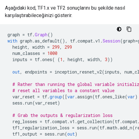
Aşağıdaki kod, TF1.x ve TF2 sonuçlarını bu şekilde nasıl
karşılaştırabileceğinizi gösterir.
graph 
=
 tf
.
Graph
()
with
 graph
.
as_default
(),
 tf
.
compat
.
v1
.
Session
(
graph
=
  height
,
 width 
=
299
,
299
  num_classes 
=
1000
  inputs 
=
 tf
.
ones
(
(
1
,
 height
,
 width
,
3
))
out
,
 endpoints 
=
 inception_resnet_v2
(
inputs
,
 num_c
# Rather than running the global variable initiali
# reset all variables to a constant value
  var_reset 
=
 tf
.
group
([
var
.
assign
(
tf
.
ones_like
(
var
)
  sess
.
run
(
var_reset
)
# Grab the outputs & regularization loss
  reg_losses 
=
 tf
.
compat
.
v1
.
get_collection
(
tf
.
compat
  tf1_regularization_loss 
=
 sess
.
run
(
tf
.
math
.
add_n
(
r
  tf1_output 
=
 sess
.
run
(
out
)