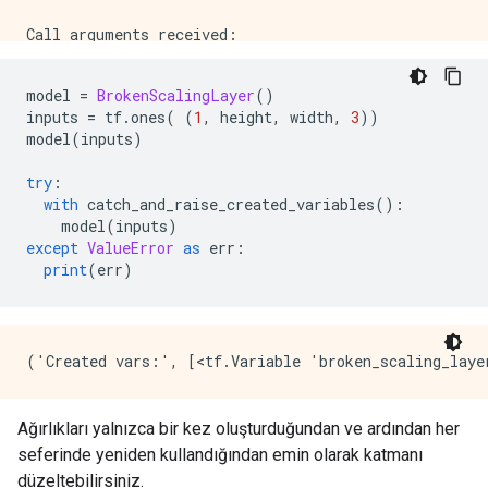
Call arguments received:

model 
=
BrokenScalingLayer
()
inputs 
=
 tf
.
ones
(
(
1
,
 height
,
 width
,
3
))
model
(
inputs
)
try
:
with
 catch_and_raise_created_variables
():
    model
(
inputs
)
except
ValueError
as
 err
:
print
(
err
)
Ağırlıkları yalnızca bir kez oluşturduğundan ve ardından her
seferinde yeniden kullandığından emin olarak katmanı
düzeltebilirsiniz.