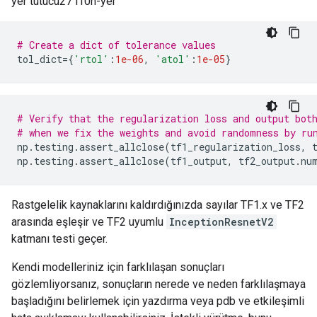
yer tutucu27 l10n-yer
# Create a dict of tolerance values
tol_dict
={
'rtol'
:
1e-06
,
'atol'
:
1e-05
}
# Verify that the regularization loss and output bot
# when we fix the weights and avoid randomness by ru
np
.
testing
.
assert_allclose
(
tf1_regularization_loss
,
 
np
.
testing
.
assert_allclose
(
tf1_output
,
 tf2_output
.
nu
Rastgelelik kaynaklarını kaldırdığınızda sayılar TF1.x ve TF2
arasında eşleşir ve TF2 uyumlu
InceptionResnetV2
katmanı testi geçer.
Kendi modelleriniz için farklılaşan sonuçları
gözlemliyorsanız, sonuçların nerede ve neden farklılaşmaya
başladığını belirlemek için yazdırma veya pdb ve etkileşimli