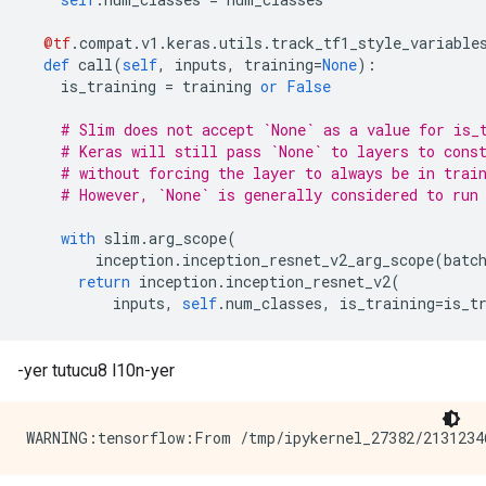
@tf
.
compat
.
v1
.
keras
.
utils
.
track_tf1_style_variable
def
 call
(
self
,
 inputs
,
 training
=
None
):
    is_training 
=
 training 
or
False
# Slim does not accept `None` as a value for is_
# Keras will still pass `None` to layers to cons
# without forcing the layer to always be in trai
# However, `None` is generally considered to run
with
 slim
.
arg_scope
(
        inception
.
inception_resnet_v2_arg_scope
(
batc
return
 inception
.
inception_resnet_v2
(
          inputs
,
self
.
num_classes
,
 is_training
=
is_t
-yer tutucu8 l10n-yer