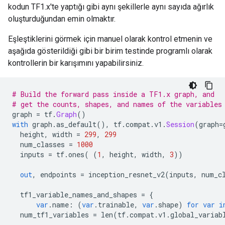
kodun TF1.x'te yaptığı gibi aynı şekillerle aynı sayıda ağırlık
oluşturduğundan emin olmaktır.
Eşleştiklerini görmek için manuel olarak kontrol etmenin ve
aşağıda gösterildiği gibi bir birim testinde programlı olarak
kontrollerin bir karışımını yapabilirsiniz.
# Build the forward pass inside a TF1.x graph, and 
# get the counts, shapes, and names of the variables
graph 
=
 tf
.
Graph
()
with
 graph
.
as_default
(),
 tf
.
compat
.
v1
.
Session
(
graph
=
  height
,
 width 
=
299
,
299
  num_classes 
=
1000
  inputs 
=
 tf
.
ones
(
(
1
,
 height
,
 width
,
3
))
out
,
 endpoints 
=
 inception_resnet_v2
(
inputs
,
 num_c
  tf1_variable_names_and_shapes 
=
{
var
.
name
:
(
var
.
trainable
,
var
.
shape
)
for
var
i
  num_tf1_variables 
=
 len
(
tf
.
compat
.
v1
.
global_variab