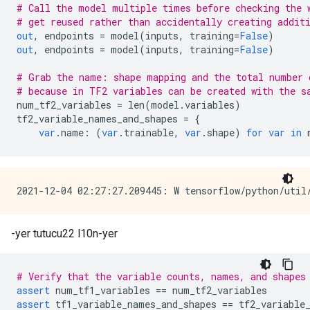
# Call the model multiple times before checking the 
# get reused rather than accidentally creating addit
out
,
 endpoints 
=
 model
(
inputs
,
 training
=
False
)
out
,
 endpoints 
=
 model
(
inputs
,
 training
=
False
)
# Grab the name: shape mapping and the total number 
# because in TF2 variables can be created with the s
num_tf2_variables 
=
 len
(
model
.
variables
)
tf2_variable_names_and_shapes 
=
{
var
.
name
:
(
var
.
trainable
,
var
.
shape
)
for
var
in
 
-yer tutucu22 l10n-yer
# Verify that the variable counts, names, and shapes
assert
 num_tf1_variables 
==
 num_tf2_variables
assert
 tf1_variable_names_and_shapes 
==
 tf2_variable