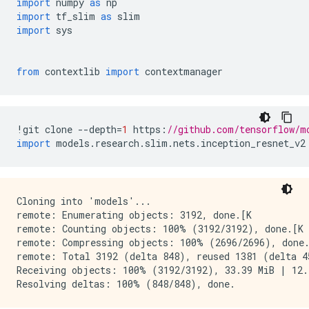
import
 numpy 
as
 np
import
 tf_slim 
as
 slim
import
 sys
from
 contextlib 
import
 contextmanager
!
git clone 
--
depth
=
1
 https
:
//github.com/tensorflow/m
import
 models
.
research
.
slim
.
nets
.
inception_resnet_v2
Cloning into 'models'...

remote: Enumerating objects: 3192, done.[K

remote: Counting objects: 100% (3192/3192), done.[K

remote: Compressing objects: 100% (2696/2696), done.
remote: Total 3192 (delta 848), reused 1381 (delta 45
Receiving objects: 100% (3192/3192), 33.39 MiB | 12.8