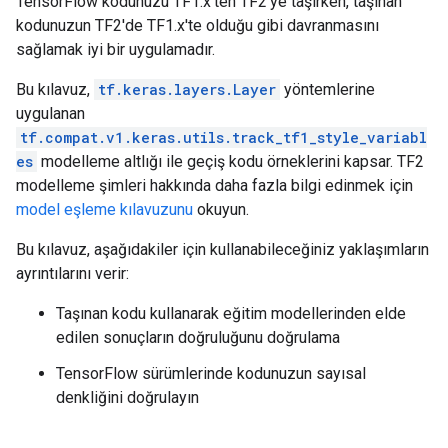
TensorFlow kodunuzu TF1.x'ten TF2'ye taşırken, taşınan
kodunuzun TF2'de TF1.x'te olduğu gibi davranmasını
sağlamak iyi bir uygulamadır.
Bu kılavuz,
tf.keras.layers.Layer
yöntemlerine
uygulanan
tf.compat.v1.keras.utils.track_tf1_style_variabl
es
modelleme altlığı ile geçiş kodu örneklerini kapsar. TF2
modelleme şimleri hakkında daha fazla bilgi edinmek için
model eşleme kılavuzunu
okuyun.
Bu kılavuz, aşağıdakiler için kullanabileceğiniz yaklaşımların
ayrıntılarını verir:
Taşınan kodu kullanarak eğitim modellerinden elde
edilen sonuçların doğruluğunu doğrulama
TensorFlow sürümlerinde kodunuzun sayısal
denkliğini doğrulayın