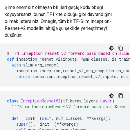
Şime önemsiz olmayan bir ileri geçiş kodu öbeği
koyuyorsanız, bunun TF1.x'te olduğu gibi davrandığını
bilmek istersiniz. Örneğin, tüm bir TF-Slim Inception-
Resnet-v2 modelini altlığa şu şekilde yerleştirmeyi
düşünün:
# TF1 Inception resnet v2 forward pass based on slim
def
 inception_resnet_v2
(
inputs
,
 num_classes
,
 is_trai
with
 slim
.
arg_scope
(
    inception
.
inception_resnet_v2_arg_scope
(
batch_no
return
 inception
.
inception_resnet_v2
(
inputs
,
 num
class
InceptionResnetV2
(
tf
.
keras
.
layers
.
Layer
):
"""Slim InceptionResnetV2 forward pass as a Keras 
def
 __init__
(
self
,
 num_classes
,
**
kwargs
):
super
().
__init__
(**
kwargs
)
self
.
num_classes 
=
 num_classes