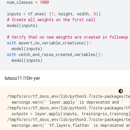
num_classes 
=
1000
inputs 
=
 tf
.
ones
(
(
1
,
 height
,
 width
,
3
))
# Create all weights on the first call
model
(
inputs
)
# Verify that no new weights are created in followup
with
 assert_no_variable_creations
():
  model
(
inputs
)
with
 catch_and_raise_created_variables
():
  model
(
inputs
)
tutucu11 l10n-yer
/tmpfs/src/tf_docs_env/lib/python3.7/site-packages/te
  warnings.warn('`layer.apply` is deprecated and '

/tmpfs/src/tf_docs_env/lib/python3.7/site-packages/tf
  outputs = layer.apply(inputs, training=is_training)
/tmpfs/src/tf_docs_env/lib/python3.7/site-packages/te