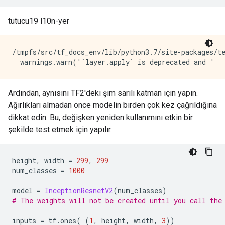
tutucu19 l10n-yer
/tmpfs/src/tf_docs_env/lib/python3.7/site-packages/te
Ardından, aynısını TF2'deki şim sarılı katman için yapın.
Ağırlıkları almadan önce modelin birden çok kez çağrıldığına
dikkat edin. Bu, değişken yeniden kullanımını etkin bir
şekilde test etmek için yapılır.
height
,
 width 
=
299
,
299
num_classes 
=
1000
model 
=
InceptionResnetV2
(
num_classes
)
# The weights will not be created until you call the
inputs 
=
 tf
.
ones
(
(
1
,
 height
,
 width
,
3
))