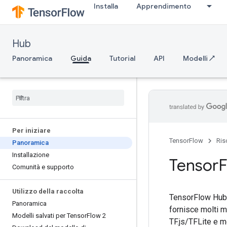
Installa
Apprendimento
Hub
Panoramica
Guida
Tutorial
API
Modelli ↗
Per iniziare
TensorFlow
Ris
Panoramica
Installazione
Tensor
F
Comunità e supporto
Utilizzo della raccolta
TensorFlow Hub è 
Panoramica
fornisce molti m
Modelli salvati per Tensor
Flow 2
TF.js/TFLite e mo