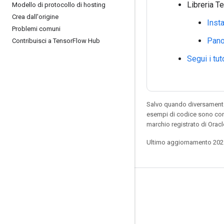
Libreria 
Modello di protocollo di hosting
Crea dall'origine
Inst
Problemi comuni
Pano
Contribuisci a Tensor
Flow Hub
Segui i tut
Salvo quando diversamente 
esempi di codice sono con
marchio registrato di Oracl
Ultimo aggiornamento 202
Resta connesso
Blog
GitHub