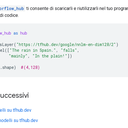
orflow_hub
ti consente di scaricarli e riutilizzarli nel tuo pr
di codice.
w_hub
as
hub
sLayer
(
"https://tfhub.dev/google/nnlm-en-dim128/2"
)
el
([
"The rain in Spain."
,
"falls"
,
"mainly"
,
"In the plain!"
])
.
shape
)
#(4,128)
uccessivi
lli su tfhub.dev
odelli su tfhub.dev