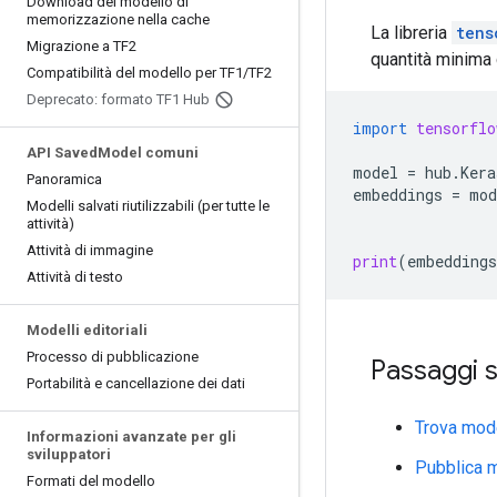
Download del modello di
memorizzazione nella cache
La libreria
tens
Migrazione a TF2
quantità minima 
Compatibilità del modello per TF1
/
TF2
Deprecato: formato TF1 Hub
import
tensorflo
API Saved
Model comuni
model
=
hub
.
Kera
Panoramica
embeddings
=
mod
Modelli salvati riutilizzabili (per tutte le
attività)
Attività di immagine
print
(
embeddings
Attività di testo
Modelli editoriali
Processo di pubblicazione
Passaggi s
Portabilità e cancellazione dei dati
Trova mode
Informazioni avanzate per gli
sviluppatori
Pubblica m
Formati del modello