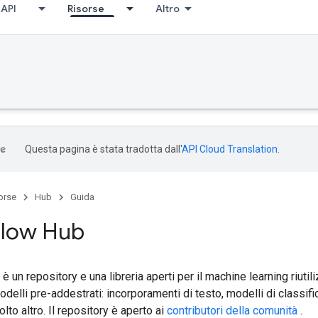
API
Risorse
Altro
Questa pagina è stata tradotta dall'
API Cloud Translation
.
orse
Hub
Guida
low Hub
un repository e una libreria aperti per il machine learning riutili
odelli pre-addestrati: incorporamenti di testo, modelli di classif
lto altro. Il repository è aperto ai
contributori della comunità
.