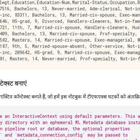
lwgt,Education,Education-Num,Marital-Status,Occupation,R
7516, Bachelors, 13, Never-married, Adm-clerical, Not-in
-inc, 83311, Bachelors, 13, Married-civ-spouse, Exec-man
646, HS-grad, 9, Divorced, Handlers-cleaners, Not-in-fam
721, 11th, 7, Married-civ-spouse, Handlers-cleaners, Hus
409, Bachelors, 13, Married-civ-spouse, Prof-specialty, 
582, Masters, 14, Married-civ-spouse, Exec-managerial, W
187, 9th, 5, Married-spouse-absent, Other-service, Not-i
-inc, 209642, HS-grad, 9, Married-civ-spouse, Exec-manag
ेक्स्ट बनाएं
एक्टिव कॉन्टेक्स्ट बनाते हैं, जो हमें इस नोटबुक में टीएफएक्स घटकों को अंतःक
e an InteractiveContext using default parameters. This 
y directory with an ephemeral ML Metadata database inst
n pipeline root or database, the optional properties
` and `metadata_connection_config` may be passed to