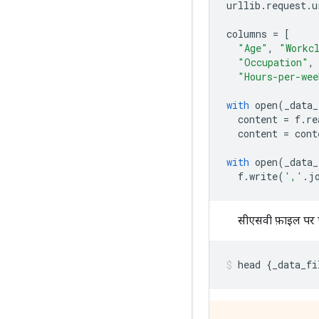
urllib
.
request
.
u
columns 
=
[
"Age"
,
"Workc
"Occupation"
,
"Hours-per-wee
with
 open
(
_data_
  content 
=
 f
.
re
  content 
=
 cont
with
 open
(
_data_
  f
.
write
(
','
.
j
सीएसवी फ़ाइल पर ए
head 
{
_data_fi