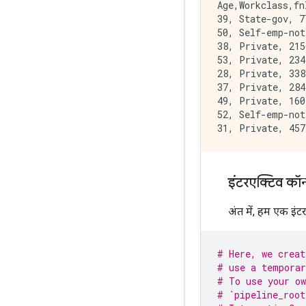
Age,Workclass,fn
39, State-gov, 7
50, Self-emp-not
38, Private, 215
53, Private, 234
28, Private, 338
37, Private, 284
49, Private, 160
52, Self-emp-not
इंटरएक्टिव कॉन्ट
अंत में, हम एक इंटर
# Here, we creat
# use a temporar
# To use your ow
# `pipeline_root