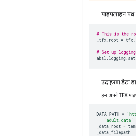
पाइपलाइन पथ स
# This is the ro
_tfx_root 
=
 tfx
.
# Set up logging
absl
.
logging
.
set
उदाहरण डेटा ड
हम अपने TFX पाइपल
DATA_PATH 
=
'ht
'adult.data'
_data_root 
=
 tem
_data_filepath 
=