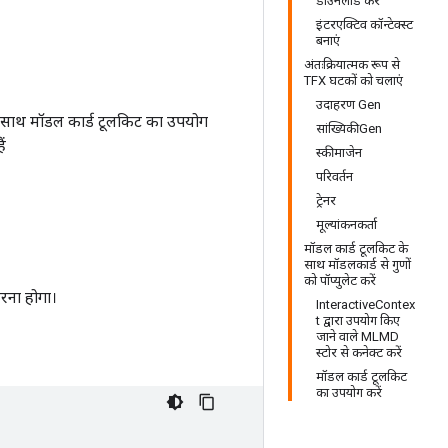
डाउनलोड करें
इंटरएक्टिव कॉन्टेक्स्ट
बनाएं
अंतःक्रियात्मक रूप से
TFX घटकों को चलाएं
उदाहरण Gen
 साथ मॉडल कार्ड टूलकिट का उपयोग
सांख्यिकीGen
ं
स्कीमाजेन
परिवर्तन
ट्रेनर
मूल्यांकनकर्ता
मॉडल कार्ड टूलकिट के
साथ मॉडलकार्ड से गुणों
को पॉप्युलेट करें
रना होगा।
InteractiveContex
t द्वारा उपयोग किए
जाने वाले MLMD
स्टोर से कनेक्ट करें
मॉडल कार्ड टूलकिट
का उपयोग करें