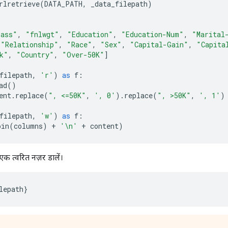
rlretrieve
(
DATA_PATH
,
 _data_filepath
)
lass"
,
"fnlwgt"
,
"Education"
,
"Education-Num"
,
"Marital
"Relationship"
,
"Race"
,
"Sex"
,
"Capital-Gain"
,
"Capita
k"
,
"Country"
,
"Over-50K"
]
filepath
,
'r'
)
as
 f
:
ad
()
ent
.
replace
(
", <=50K"
,
', 0'
).
replace
(
", >50K"
,
', 1'
)
filepath
,
'w'
)
as
 f
:
oin
(
columns
)
+
'\n'
+
 content
)
क त्वरित नज़र डालें।
lepath
}