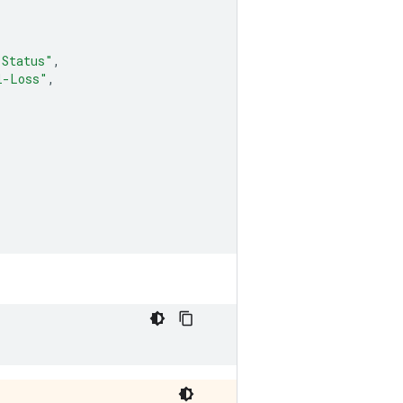
-Status"
,
l-Loss"
,