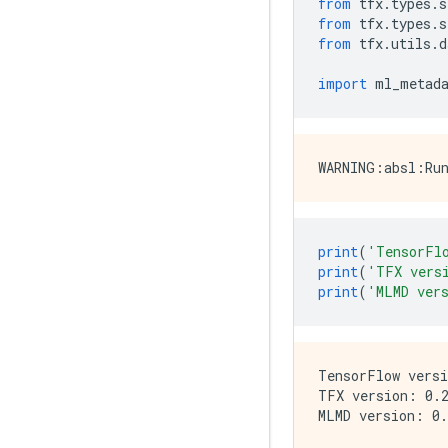
from
 tfx
.
types
.
s
from
 tfx
.
types
.
s
from
 tfx
.
utils
.
d
import
 ml_metad
print
(
'TensorFl
print
(
'TFX vers
print
(
'MLMD ver
TensorFlow versi
TFX version: 0.2