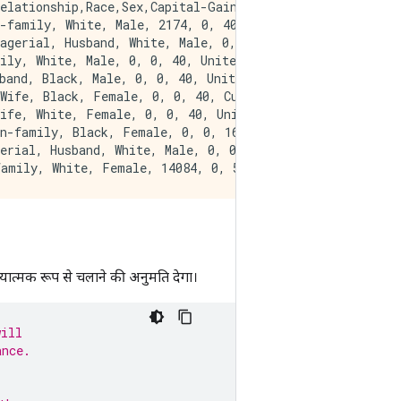
elationship,Race,Sex,Capital-Gain,Capital-Loss,Hours-per
-family, White, Male, 2174, 0, 40, United-States, 0

agerial, Husband, White, Male, 0, 0, 13, United-States, 
ily, White, Male, 0, 0, 40, United-States, 0

band, Black, Male, 0, 0, 40, United-States, 0

Wife, Black, Female, 0, 0, 40, Cuba, 0

ife, White, Female, 0, 0, 40, United-States, 0

n-family, Black, Female, 0, 0, 16, Jamaica, 0

erial, Husband, White, Male, 0, 0, 45, United-States, 1

्रियात्मक रूप से चलाने की अनुमति देगा।
will
ance.