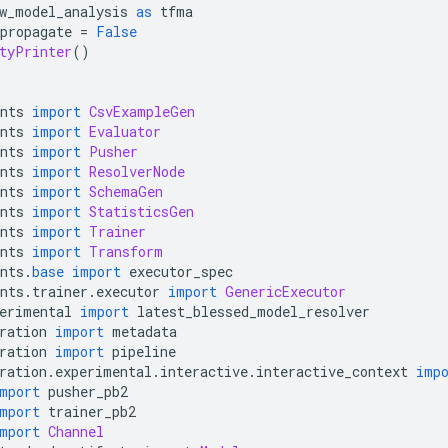
w_model_analysis 
as
 tfma
propagate 
=
False
tyPrinter
()
nts 
import
CsvExampleGen
nts 
import
Evaluator
nts 
import
Pusher
nts 
import
ResolverNode
nts 
import
SchemaGen
nts 
import
StatisticsGen
nts 
import
Trainer
nts 
import
Transform
nts
.
base
import
 executor_spec
nts
.
trainer
.
executor 
import
GenericExecutor
erimental 
import
 latest_blessed_model_resolver
ration 
import
 metadata
ration 
import
 pipeline
ration
.
experimental
.
interactive
.
interactive_context 
imp
mport
 pusher_pb2
mport
 trainer_pb2
mport
Channel