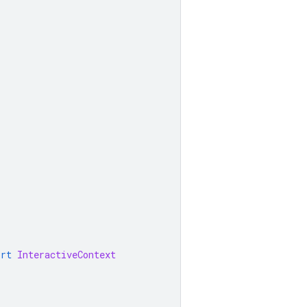
ort
InteractiveContext