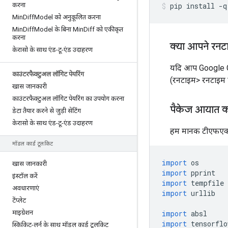
करना
pip install 
-
q
Min
Diff
Model को अनुकूलित करना
Min
Diff
Model के बिना Min
Diff को एकीकृत
करना
क्या आपने रनट
केरासो के साथ एंड-टू-एंड उदाहरण
यदि आप Google Co
काउंटरफैक्टुअल लॉगिट पेयरिंग
(रनटाइम> रनटाइम पु
खास जानकारी
काउंटरफैक्टुअल लॉगिट पेयरिंग का उपयोग करना
पैकेज आयात कर
डेटा तैयार करने से जुड़ी सेटिंग
केरासो के साथ एंड-टू-एंड उदाहरण
हम मानक टीएफएक्स 
मॉडल कार्ड टूलकिट
import
 os
खास जानकारी
import
 pprint
इंस्टॉल करें
import
 tempfile
अवधारणाएं
import
 urllib
टेंप्लेट
माइग्रेशन
import
 absl
import
 tensorflo
स्किकिट-लर्न के साथ मॉडल कार्ड टूलकिट