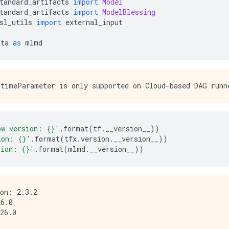
tandard_artifacts 
import
Model
tandard_artifacts 
import
ModelBlessing
sl_utils 
import
 external_input
ata 
as
 mlmd
ow version: {}'
.
format
(
tf
.
__version__
))
ion: {}'
.
format
(
tfx
.
version
.
__version__
))
sion: {}'
.
format
(
mlmd
.
__version__
))
on: 2.3.2

6.0
