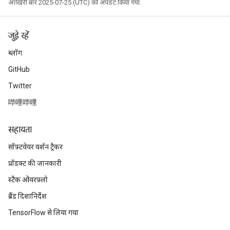
आखिरी बार 2025-07-25 (UTC) को अपडेट किया गया.
जुड़े रहें
ब्लॉग
GitHub
Twitter
哔哩哔哩
सहायता
सॉफ़्टवेयर वर्शन ट्रैकर
प्रॉडक्ट की जानकारी
स्टैक ओवरफ़्लो
ब्रैंड दिशानिर्देश
TensorFlow से लिया गया