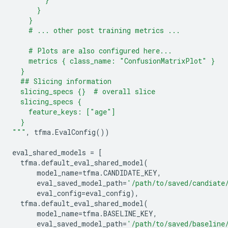
      }
    }
    # ... other post training metrics ...
    # Plots are also configured here...
    metrics { class_name: "ConfusionMatrixPlot" }
  }
  ## Slicing information
  slicing_specs 
{}
  # overall slice
  slicing_specs {
    feature_keys: ["age"]
  }
"""
,
tfma
.
EvalConfig
())
eval_shared_models
=
[
tfma
.
default_eval_shared_model
(
model_name
=
tfma
.
CANDIDATE_KEY
,
eval_saved_model_path
=
'/path/to/saved/candiate
eval_config
=
eval_config
),
tfma
.
default_eval_shared_model
(
model_name
=
tfma
.
BASELINE_KEY
,
eval_saved_model_path
=
'/path/to/saved/baseline