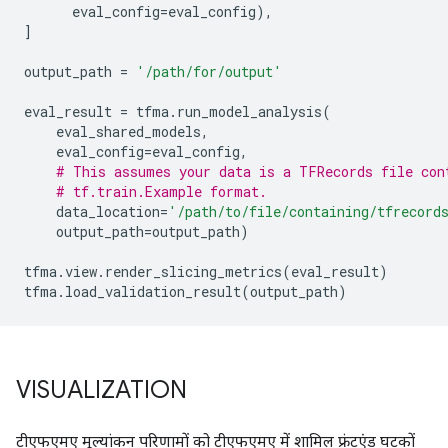
eval_config
=
eval_config
),
]
output_path
=
'/path/for/output'
eval_result
=
tfma
.
run_model_analysis
(
eval_shared_models
,
eval_config
=
eval_config
,
# This assumes your data is a TFRecords file con
# tf.train.Example format.
data_location
=
'/path/to/file/containing/tfrecord
output_path
=
output_path
)
tfma
.
view
.
render_slicing_metrics
(
eval_result
)
tfma
.
load_validation_result
(
output_path
)
VISUALIZATION
टीएफएमए मूल्यांकन परिणामों को टीएफएमए में शामिल फ्रंटएंड घटकों