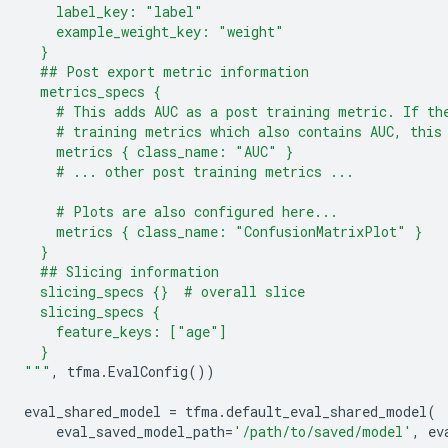
    label_key: "label"
    example_weight_key: "weight"
  }
  ## Post export metric information
  metrics_specs {
    # This adds AUC as a post training metric. If th
    # training metrics which also contains AUC, this
    metrics { class_name: "AUC" }
    # ... other post training metrics ...
    # Plots are also configured here...
    metrics { class_name: "ConfusionMatrixPlot" }
  }
  ## Slicing information
  slicing_specs 
{}
  # overall slice
  slicing_specs {
    feature_keys: ["age"]
  }
"""
,
tfma
.
EvalConfig
())
eval_shared_model
=
tfma
.
default_eval_shared_model
(
eval_saved_model_path
=
'/path/to/saved/model'
,
ev