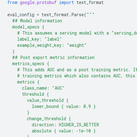
from
google.protobuf
import
text_format
eval_config
=
text_format
.
Parse
(
"""
  ## Model information
  model_specs {
    # This assumes a serving model with a "serving_d
    label_key: "label"
    example_weight_key: "weight"
  }
  ## Post export metric information
  metrics_specs {
    # This adds AUC and as a post training metric. I
    # training metrics which also contains AUC, this
    metrics {
      class_name: "AUC"
      threshold {
        value_threshold {
          lower_bound { value: 0.9 }
        }
        change_threshold {
          direction: HIGHER_IS_BETTER
          absolute { value: -1e-10 }
        }