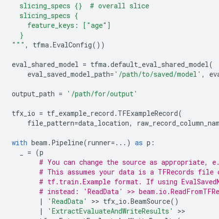
  slicing_specs 
{}
  # overall slice
  slicing_specs {
    feature_keys: ["age"]
  }
"""
,
tfma
.
EvalConfig
())
eval_shared_model
=
tfma
.
default_eval_shared_model
(
eval_saved_model_path
=
'/path/to/saved/model'
,
ev
output_path
=
'/path/for/output'
tfx_io
=
tf_example_record
.
TFExampleRecord
(
file_pattern
=
data_location
,
raw_record_column_na
with
beam
.
Pipeline
(
runner
=...
)
as
p
:
_
=
(
p
# You can change the source as appropriate, e
# This assumes your data is a TFRecords file 
# tf.train.Example format. If using EvalSaved
# instead: 'ReadData' >> beam.io.ReadFromTFRe
|
'ReadData'
 >> 
tfx_io
.
BeamSource
()
|
'ExtractEvaluateAndWriteResults'
 >>
