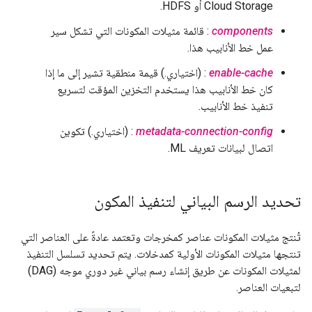
Cloud Storage أو HDFS.
components
: قائمة مثيلات المكونات التي تشكل سير
عمل خط الأنابيب هذا.
enable-cache
: (اختياري.) قيمة منطقية تشير إلى ما إذا
كان خط الأنابيب هذا يستخدم التخزين المؤقت لتسريع
تنفيذ خط الأنابيب.
metadata-connection-config
: (اختياري.) تكوين
اتصال لبيانات تعريف ML.
تحديد الرسم البياني لتنفيذ المكون
تُنتج مثيلات المكونات عناصر كمخرجات وتعتمد عادةً على العناصر التي
تنتجها مثيلات المكونات الأولية كمدخلات. يتم تحديد تسلسل التنفيذ
لمثيلات المكونات عن طريق إنشاء رسم بياني غير دوري موجه (DAG)
لتبعيات العناصر.