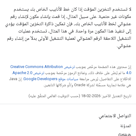
لا تستخدم التخزين المؤقت إذا كان خط الأنابيب الخاص بك يستخدم
مكونات غير حتمية. على سبيل المثال، إذا قمت بإنشاء مكون لإنشاء رقم
عشوائي لخط الأنابيب الخاص بك، فإن تمكين ذاكرة التخزين المؤقت يؤدي
إلى تنفيذ هذا المكون مرة واحدة. في هذا المثال، تستخدم عمليات
التشغيل اللاحقة الرقم العشوائي لعملية التشغيل الأولى بدلاً من إنشاء رقم
عشوائي.
إنّ محتوى هذه الصفحة مرخّص بموجب
ترخيص Creative Commons Attribution
4.0‏
ما لم يُنصّ على خلاف ذلك، ونماذج الرموز مرخّصة بموجب
ترخيص Apache 2.0‏
.
للاطّلاع على التفاصيل، يُرجى مراجعة
سياسات موقع Google Developers‏
. إنّ Java
هي علامة تجارية مسجَّلة لشركة Oracle و/أو شركائها التابعين.
تاريخ التعديل الأخير: 2026-02-18 (حسب التوقيت العالمي المتفَّق عليه)
التواصل الاجتماعي
المدوّنة
GitHub