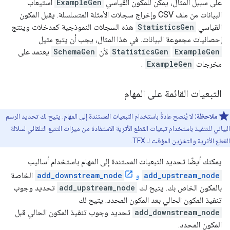
على سبيل المثال، يمكن للمكون القياسي
ExampleGen
استيعاب
البيانات من ملف CSV وإخراج سجلات الأمثلة المتسلسلة. يقبل المكون
القياسي
StatisticsGen
هذه السجلات النموذجية كمدخلات وينتج
إحصائيات مجموعة البيانات. في هذا المثال، يجب أن يتبع مثيل
ExampleGen
StatisticsGen
لأن
SchemaGen
يعتمد على
مخرجات
ExampleGen
.
التبعيات القائمة على المهام
ملاحظة:
لا يُنصح عادةً باستخدام التبعيات المستندة إلى المهام. يتيح لك تحديد الرسم
البياني للتنفيذ باستخدام تبعيات القطع الأثرية الاستفادة من ميزات التتبع التلقائي لسلالة
القطع الأثرية والتخزين المؤقت لـ TFX.
يمكنك أيضًا تحديد التبعيات المستندة إلى المهام باستخدام أساليب
add_upstream_node
و
add_downstream_node
الخاصة
بالمكون الخاص بك. يتيح لك
add_upstream_node
تحديد وجوب
تنفيذ المكون الحالي بعد المكون المحدد. يتيح لك
add_downstream_node
تحديد وجوب تنفيذ المكون الحالي قبل
المكون المحدد.