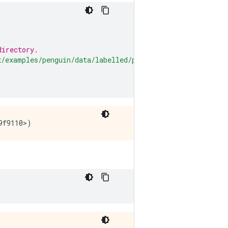
directory.
x/examples/penguin/data/labelled/penguins_processed.csv'