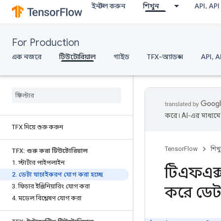
ইনস্টল করুন
শিখুন
API, API
For Production
এক নজরে
টিউটোরিয়াল
গাইড
TFX-অ্যাডন্স
API, A
করে। AI-এর মাধ্যম
TFX দিয়ে শুরু করুন
TensorFlow
শিখ
TFX: শুরু করা টিউটোরিয়াল
1
.
স্টার্টার পাইপলাইন
টিএফএক্
2
.
ডেটা যাচাইকরণ যোগ করা হচ্ছে
3
.
ফিচার ইঞ্জিনিয়ারিং যোগ করা
করে ডেট
4
.
মডেল বিশ্লেষণ যোগ করা