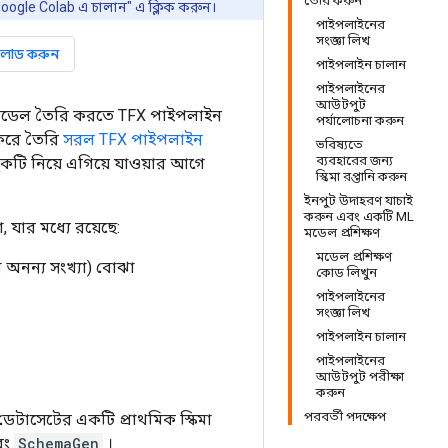
তৈরি করুন
ogle Colab এ চালান" এ ক্লিক করুন।
পাইপলাইনের
সংজ্ঞা লিখ
লোড করুন
পাইপলাইন চালান
পাইপলাইনের
আউটপুট
 মডেল তৈরি করতে TFX পাইপলাইন
পর্যালোচনা করুন
 করে তৈরি
সরল TFX পাইপলাইন
ভবিষ্যতে
ব্যবহারের জন্য
টি নিয়ে এগিয়ে যাওয়ার আগে
স্কিমা রপ্তানি করুন
ইনপুট উদাহরণ যাচাই
করুন এবং একটি ML
 যার মধ্যে রয়েছে:
মডেল প্রশিক্ষণ
মডেল প্রশিক্ষণ
বা অনন্য সংখ্যা) বোঝা
কোড লিখুন
পাইপলাইনের
সংজ্ঞা লিখ
পাইপলাইন চালান
পাইপলাইনের
আউটপুট পরীক্ষা
করুন
পরবর্তী পদক্ষেপ
েটাসেটের একটি প্রাথমিক স্কিমা
বং
SchemaGen
।