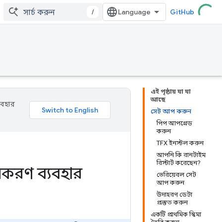
/
GitHub
এই পৃষ্ঠায় যা যা
আছে
যবহার
সেট আপ করুন
পিপ আপগ্রেড
করুন
TFX ইনস্টল করুন
আপনি কি রানটাইম
রিস্টার্ট করেছেন?
ধকরণ ব্যবহার
ভেরিয়েবল সেট
আপ করুন
উদাহরণ ডেটা
প্রস্তুত করুন
একটি প্রাথমিক স্কিমা