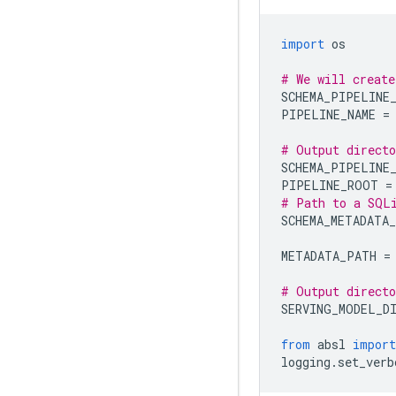
import
 os
# We will create
SCHEMA_PIPELINE
PIPELINE_NAME 
=
# Output directo
SCHEMA_PIPELINE
PIPELINE_ROOT 
=
# Path to a SQLi
SCHEMA_METADATA
METADATA_PATH 
=
# Output directo
SERVING_MODEL_D
from
 absl 
import
logging
.
set_verb