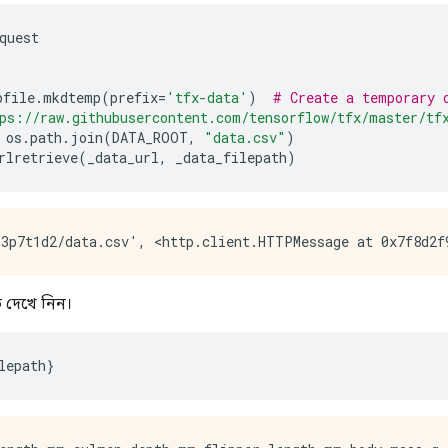
quest
pfile
.
mkdtemp
(
prefix
=
'tfx-data'
)
# Create a temporary 
ps://raw.githubusercontent.com/tensorflow/tfx/master/tf
 os
.
path
.
join
(
DATA_ROOT
,
"data.csv"
)
rlretrieve
(
_data_url
,
 _data_filepath
)
ত দেখে নিন।
lepath
}