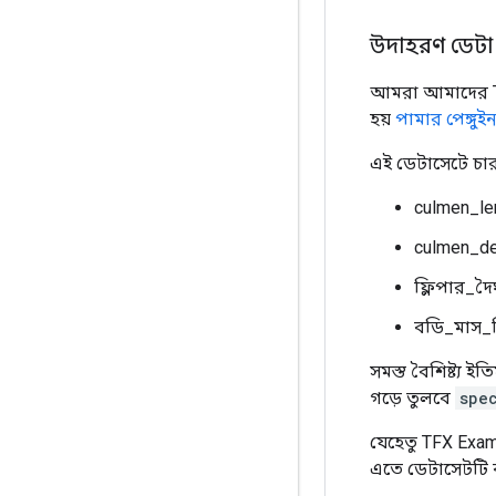
উদাহরণ ডেটা প
আমরা আমাদের TF
হয়
পামার পেঙ্গু
এই ডেটাসেটে চারটি
culmen_l
culmen_d
ফ্লিপার_দৈর
বডি_মাস_
সমস্ত বৈশিষ্ট্য 
গড়ে তুলবে
spe
যেহেতু TFX Exam
এতে ডেটাসেটটি