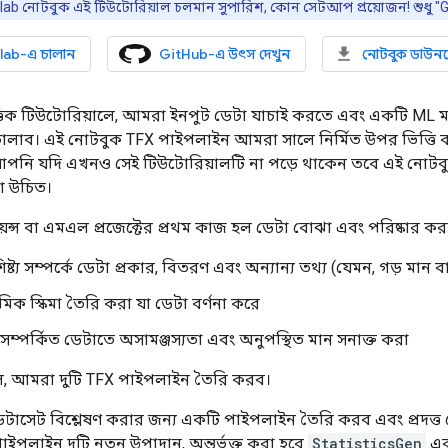
b নোটবুক এই টিউটোরিয়াল চলমান সুপারিশ, কোন সেটআপ প্রয়োজন! শুধু "Go
lab-এ চালান
GitHub-এ উৎস দেখুন
নোটবুক ডাউন
তিক টিউটোরিয়ালে, আমরা ইনপুট ডেটা যাচাই করতে এবং একটি ML
ালাব। এই নোটবুক TFX পাইপলাইন আমরা সালে নির্মিত উপর ভিত্তি
পনি যদি এখনও সেই টিউটোরিয়ালটি না পড়ে থাকেন তবে এই নোটবুক
া উচিত।
ন্স বা এমএল প্রজেক্টের প্রথম কাজ হল ডেটা বোঝা এবং পরিষ্কার করা,
িষ্ট্য সম্পর্কে ডেটা প্রকার, বিতরণ এবং অন্যান্য তথ্য (যেমন, গড় মান 
মিক স্কিমা তৈরি করা যা ডেটা বর্ণনা করে
িমা সম্পর্কিত ডেটাতে অসামঞ্জস্যতা এবং অনুপস্থিত মান সনাক্ত করা
ে, আমরা দুটি TFX পাইপলাইন তৈরি করব।
টাসেট বিশ্লেষণ করার জন্য একটি পাইপলাইন তৈরি করব এবং প্রদত্ত ড
ইপলাইন দুটি নতুন উপাদান, অন্তর্ভুক্ত করা হবে
StatisticsGen
এ