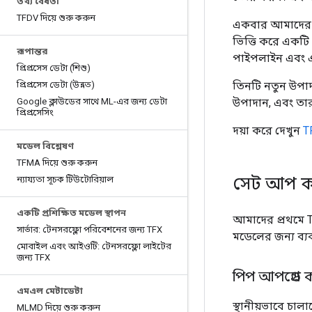
তথ্য বৈধতা
TFDV দিয়ে শুরু করুন
একবার আমাদের কা
ভিত্তি করে একটি
রূপান্তর
পাইপলাইন এবং এ
প্রিপ্রসেস ডেটা (শিশু)
প্রিপ্রসেস ডেটা (উন্নত)
তিনটি নতুন উপাদ
Google ক্লাউডের সাথে ML-এর জন্য ডেটা
উপাদান, এবং তারা
প্রিপ্রসেসিং
দয়া করে দেখুন
T
মডেল বিশ্লেষণ
TFMA দিয়ে শুরু করুন
সেট আপ ক
ন্যায্যতা সূচক টিউটোরিয়াল
একটি প্রশিক্ষিত মডেল স্থাপন
আমাদের প্রথমে
সার্ভার: টেনসরফ্লো পরিবেশনের জন্য TFX
মডেলের জন্য ব্
মোবাইল এবং আইওটি: টেনসরফ্লো লাইটের
জন্য TFX
পিপ আপগ্রেড 
এমএল মেটাডেটা
স্থানীয়ভাবে চা
MLMD দিয়ে শুরু করুন