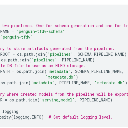
 two pipelines. One for schema generation and one for t
_NAME 
=
"penguin-tfdv-schema"
"penguin-tfdv"
ry to store artifacts generated from the pipeline.
_ROOT 
=
 os
.
path
.
join
(
'pipelines'
,
 SCHEMA_PIPELINE_NAME
)
 os
.
path
.
join
(
'pipelines'
,
 PIPELINE_NAME
)
te DB file to use as an MLMD storage.
_PATH 
=
 os
.
path
.
join
(
'metadata'
,
 SCHEMA_PIPELINE_NAME
,
'metadata.db'
)
 os
.
path
.
join
(
'metadata'
,
 PIPELINE_NAME
,
'metadata.db'
)
ry where created models from the pipeline will be expor
IR 
=
 os
.
path
.
join
(
'serving_model'
,
 PIPELINE_NAME
)
 logging
osity
(
logging
.
INFO
)
# Set default logging level.