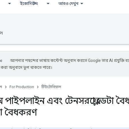
ইকোসিস্টেম
আরও দেখুন
PI
আপনার পছন্দের ভাষায় কন্টেন্ট অনুবাদ করতে Google তার AI প্রযুক্তি ব্
ে করা অনুবাদে ভুল থাকতে পারে।
ুন
For Production
টিউটোরিয়াল
স পাইপলাইন এবং টেনসরফ্লো ডেটা বৈ
া বৈধকরণ