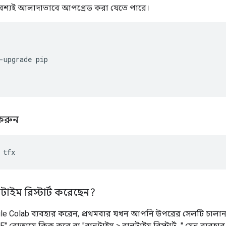
ম অবশ্যই আলাদাভাবে আপগ্রেড করা যেতে পারে।
-
upgrade pip
করুন
 tfx
াইম রিস্টার্ট করেছেন?
e Colab ব্যবহার করেন, প্রথমবার যখন আপনি উপরের সেলটি চাল
ME" বোতামে ক্লিক করে বা "রানটাইম > রানটাইম রিস্টার্ট..." মেনু ব্যবহ