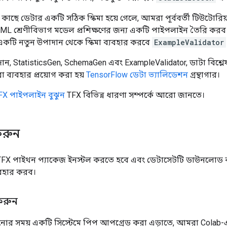
ছে ডেটার একটি সঠিক স্কিমা হয়ে গেলে, আমরা পূর্ববর্তী টিউটোর
 ML শ্রেণীবিভাগ মডেল প্রশিক্ষণের জন্য একটি পাইপলাইন তৈরি কর
কটি নতুন উপাদান থেকে স্কিমা ব্যবহার করবে
ExampleValidator
ান, StatisticsGen, SchemaGen এবং ExampleValidator, ডাটা বিশ্ল
 ব্যবহার প্রয়োগ করা হয়
TensorFlow ডেটা ভ্যালিডেশন
গ্রন্থাগার।
FX পাইপলাইন বুঝুন
TFX বিভিন্ন ধারণা সম্পর্কে আরো জানতে।
রুন
 TFX পাইথন প্যাকেজ ইনস্টল করতে হবে এবং ডেটাসেটটি ডাউনলো
যবহার করব।
করুন
লানোর সময় একটি সিস্টেমে পিপ আপগ্রেড করা এড়াতে, আমরা Colab-এ 