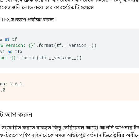
্যাকেজগুলি লোড করে তার কারণেই এটি হয়েছে৷
TFX সংস্করণ পরীক্ষা করুন।
w 
as
 tf
ow version: {}'
.
format
(
tf
.
__version__
))
v1 
as
 tfx
ion: {}'
.
format
(
tfx
.
__version__
))
on: 2.6.2

সেট আপ করুন
সংজ্ঞায়িত করতে ব্যবহৃত কিছু ভেরিয়েবল আছে। আপনি আপনার ইচ্
ফল্টরূপে পাইপলাইন থেকে সমস্ত আউটপুট বর্তমান ডিরেক্টরির অধীন