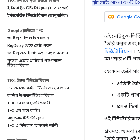
TFX: ইন্টারেক্টিভ টিউটোরিয়াল
নোট:
আমরা একটি Cola
ইন্টারেক্টিভ টিউটোরিয়াল (TF2 Keras)
ইন্টারেক্টিভ টিউটোরিয়াল (আনুমানিক)
Google Co
Google ক্লাউডে TFX
এই নোটবুক-ভিত্
ভার্টেক্স পাইপলাইনে চলছে
তৈরি করব এবং চ
Big
Query থেকে ডেটা পড়ুন
টিউটোরিয়াল
। আ
ভার্টেক্স এআই প্রশিক্ষণ এবং পরিবেশন
আপনার এটি পড়
ক্লাউড এআই প্ল্যাটফর্ম পাইপলাইন
টিউটোরিয়াল
যেকোন ডেটা সায়ে
TFX: উন্নত টিউটোরিয়াল
প্রতিটি বৈশ
এলএলএম ফাইনটিউনিং এবং রূপান্তর
একটি প্রাথ
কাস্টম উপাদান টিউটোরিয়াল
TFX এর সাথে সুপারিশকারী
প্রদত্ত স্ক
TFX এর সাথে র‌্যাঙ্কিং
বায়ুপ্রবাহ টিউটোরিয়াল
এই টিউটোরিয়াল
TFX-এ নিউরাল স্ট্রাকচার্ড লার্নিং
প্রথমত, আমরা ডে
তৈরি করব। এই পা