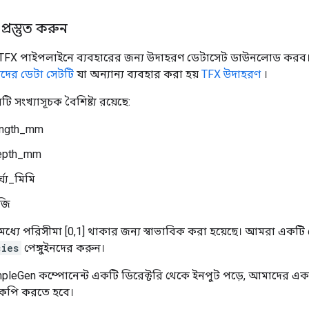
্রস্তুত করুন
X পাইপলাইনে ব্যবহারের জন্য উদাহরণ ডেটাসেট ডাউনলোড করব। 
ইনদের ডেটা সেটটি
যা অন্যান্য ব্যবহার করা হয়
TFX উদাহরণ
।
 সংখ্যাসূচক বৈশিষ্ট্য রয়েছে:
ength_mm
epth_mm
্ঘ্য_মিমি
জি
ইতিমধ্যে পরিসীমা [0,1] থাকার জন্য স্বাভাবিক করা হয়েছে। আমরা একট
cies
পেঙ্গুইনদের করুন।
pleGen কম্পোনেন্ট একটি ডিরেক্টরি থেকে ইনপুট পড়ে, আমাদের এক
 কপি করতে হবে।