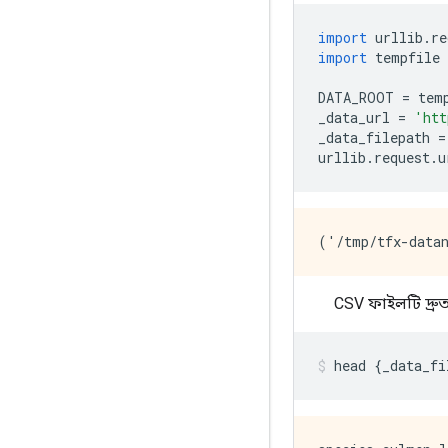
import
 urllib
.
re
import
 tempfile
DATA_ROOT 
=
 tem
_data_url 
=
'htt
_data_filepath 
=
urllib
.
request
.
u
CSV ফাইলটি দ্রু
head 
{
_data_fi