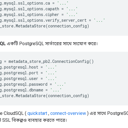
g
.
mysql
.
ssl_options
.
ca
=
'...'
g
.
mysql
.
ssl_options
.
capath
=
'...'
g
.
mysql
.
ssl_options
.
cipher
=
'...'
g
.
mysql
.
ssl_options
.
verify_server_cert
=
'...'
_store
.
MetadataStore
(
connection_config
)
SQL
একটি PostgreSQL সার্ভারের সাথে সংযোগ করে।
g
=
metadata_store_pb2
.
ConnectionConfig
()
g
.
postgresql
.
host
=
'...'
g
.
postgresql
.
port
=
'...'
g
.
postgresql
.
user
=
'...'
g
.
postgresql
.
password
=
'...'
g
.
postgresql
.
dbname
=
'...'
_store
.
MetadataStore
(
connection_config
)
e CloudSQL (
quickstart
,
connect-overview
) এর সাথে PostgreSQL 
উ SSL বিকল্পও ব্যবহার করতে পারে।