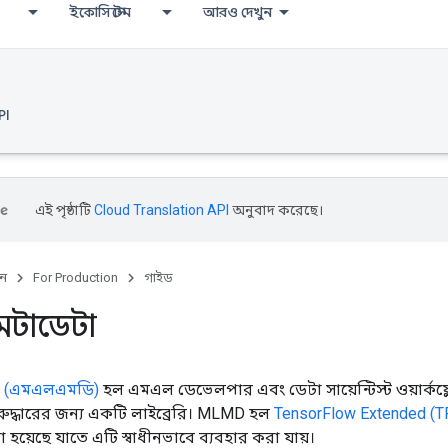
ইকোসিস্টেম
আরও দেখুন
PI
এই পৃষ্ঠাটি
Cloud Translation API
অনুবাদ করেছে।
ুন
For Production
গাইড
টাডেটা
া (এমএলএমডি)
হল এমএল ডেভেলপার এবং ডেটা সায়েন্টিস্ট ওয়ার্কফ্ল
নরুদ্ধারের জন্য একটি লাইব্রেরি। MLMD হল
TensorFlow Extended (T
া হয়েছে যাতে এটি স্বাধীনভাবে ব্যবহার করা যায়।