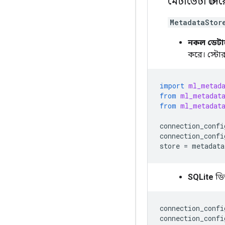
মেটাডেটা স্ট
MetadataStor
নকল ডেটা
করে। স্টোর
import
ml_metad
from
ml_metadat
from
ml_metadat
connection_confi
connection_confi
store
=
metadata
SQLite
ডিস
connection_confi
connection_confi