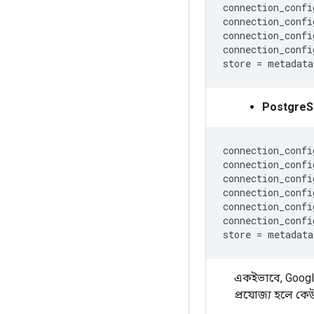
connection_confi
connection_confi
connection_confi
connection_confi
store
=
metadata
Postgre
connection_confi
connection_confi
connection_confi
connection_confi
connection_confi
connection_confi
store
=
metadata
একইভাবে, Googl
প্রযোজ্য হলে কে