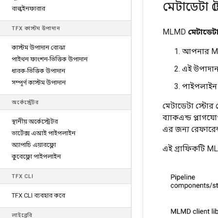
মেটাডেটা স্
বাল্কইনফারার
TFX কাস্টম উপাদান
MLMD
মেটাডেটা
কাস্টম উপাদান বোঝা
আপনার ML প
পাইথন ফাংশন-ভিত্তিক উপাদান
এই উপাদান/
ধারক-ভিত্তিক উপাদান
সম্পূর্ণ কাস্টম উপাদান
পাইপলাইন এ
অর্কেস্ট্রেটর
মেটাডেটা স্টোর স
ব্যাকএন্ড প্লাগ
স্থানীয় অর্কেস্ট্রেটর
এর জন্য রেফারেন্
ভার্টেক্স এআই পাইপলাইন
অ্যাপাচি এয়ারফ্লো
এই গ্রাফিকটি M
কুবেফ্লো পাইপলাইন
TFX CLI
TFX CLI ব্যবহার করে
লাইব্রেরি