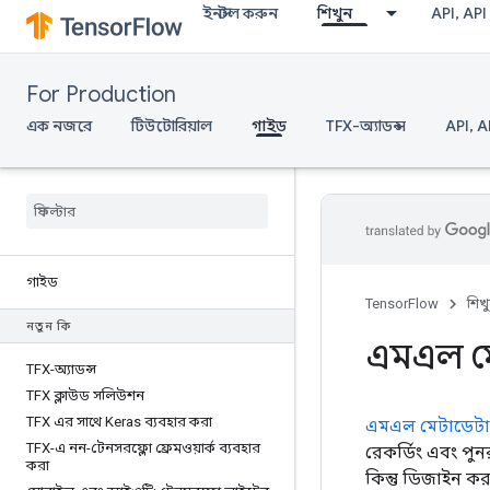
ইনস্টল করুন
শিখুন
API, API
For Production
এক নজরে
টিউটোরিয়াল
গাইড
TFX-অ্যাডন্স
API, A
গাইড
TensorFlow
শিখ
নতুন কি
এমএল মে
TFX-অ্যাডন্স
TFX ক্লাউড সলিউশন
TFX এর সাথে Keras ব্যবহার করা
এমএল মেটাডেট
TFX-এ নন-টেনসরফ্লো ফ্রেমওয়ার্ক ব্যবহার
রেকর্ডিং এবং পু
করা
কিন্তু ডিজাইন কর