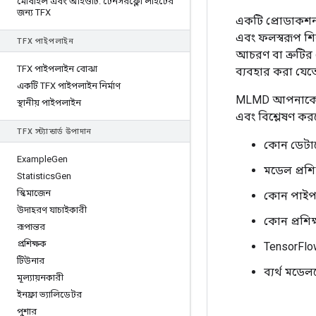
মোবাইল এবং আইওটি: টেনসরফ্লো লাইটের
জন্য TFX
একটি প্রোডাকশন 
এবং ফলস্বরূপ শিল
TFX পাইপলাইন
আচরণ বা ত্রুটির
TFX পাইপলাইন বোঝা
ব্যবহার করা যেত
একটি TFX পাইপলাইন নির্মাণ
MLMD আপনাকে আপ
স্থানীয় পাইপলাইন
এবং বিশ্লেষণ কর
TFX স্ট্যান্ডার্ড উপাদান
কোন ডেটাসে
Example
Gen
মডেল প্রশি
Statistics
Gen
স্কিমাজেন
কোন পাইপ
উদাহরণ যাচাইকারী
কোন প্রশিক
রূপান্তর
প্রশিক্ষক
TensorFlo
টিউনার
ব্যর্থ মডে
মূল্যায়নকারী
ইনফ্রা ভ্যালিডেটর
পুশার