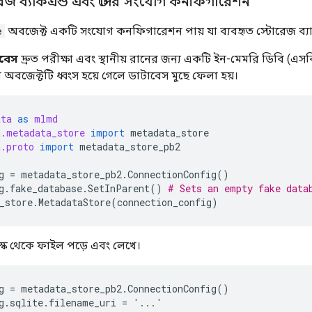
োরেজ ব্যাকএন্ড এবং স্টোর সংযোগ কনফিগারেশন
e
অবজেক্ট একটি সংযোগ কনফিগারেশন পায় যা ব্যবহৃত স্টোরেজ ব্যাক
বেস
দ্রুত পরীক্ষা এবং স্থানীয় রানের জন্য একটি ইন-মেমরি ডিবি (এ
 অবজেক্টটি ধ্বংস হয়ে গেলে ডাটাবেস মুছে ফেলা হয়।
ata
as
mlmd
a.metadata_store
import
metadata_store
a.proto
import
metadata_store_pb2
g
=
metadata_store_pb2
.
ConnectionConfig
()
g
.
fake_database
.
SetInParent
()
# Sets an empty fake data
_store
.
MetadataStore
(
connection_config
)
্ক থেকে ফাইল পড়ে এবং লেখে।
g
=
metadata_store_pb2
.
ConnectionConfig
()
g
.
sqlite
.
filename_uri
=
'...'