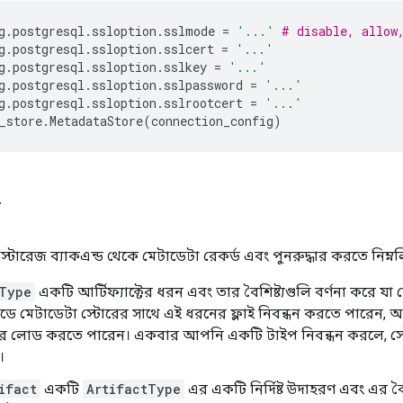
g
.
postgresql
.
ssloption
.
sslmode
=
'...'
# disable, allow
g
.
postgresql
.
ssloption
.
sslcert
=
'...'
g
.
postgresql
.
ssloption
.
sslkey
=
'...'
g
.
postgresql
.
ssloption
.
sslpassword
=
'...'
g
.
postgresql
.
ssloption
.
sslrootcert
=
'...'
_store
.
MetadataStore
(
connection_config
)
ল
স্টোরেজ ব্যাকএন্ড থেকে মেটাডেটা রেকর্ড এবং পুনরুদ্ধার করতে নিম্
Type
একটি আর্টিফ্যাক্টের ধরন এবং তার বৈশিষ্ট্যগুলি বর্ণনা করে যা
 মেটাডেটা স্টোরের সাথে এই ধরনের ফ্লাই নিবন্ধন করতে পারেন, অ
রে লোড করতে পারেন। একবার আপনি একটি টাইপ নিবন্ধন করলে, স্ট
।
ifact
একটি
ArtifactType
এর একটি নির্দিষ্ট উদাহরণ এবং এর বৈশ