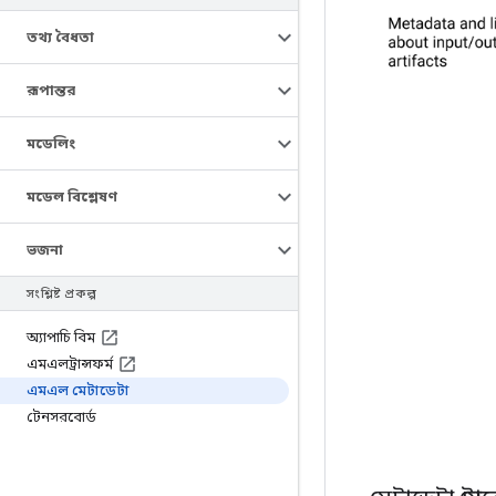
তথ্য বৈধতা
রূপান্তর
মডেলিং
মডেল বিশ্লেষণ
ভজনা
সংশ্লিষ্ট প্রকল্প
অ্যাপাচি বিম
এমএলট্রান্সফর্ম
এমএল মেটাডেটা
টেনসরবোর্ড