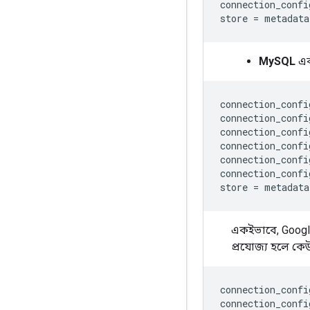
connection_confi
store
=
metadata
MySQL
এক
connection_confi
connection_confi
connection_confi
connection_confi
connection_confi
connection_confi
store
=
metadata
একইভাবে, Googl
প্রযোজ্য হলে কে
connection_confi
connection_confi