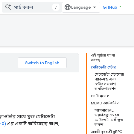
/
GitHub
এই পৃষ্ঠায় যা যা
আছে
মেটাডেটা স্টোর
মেটাডেটা স্টোরেজ
ব্যাকএন্ড এবং
স্টোর সংযোগ
কনফিগারেশন
ডেটা মডেল
MLMD কার্যকারিতা
আপনার ML
ওয়ার্কফ্লোতে ML
োগুলির সাথে যুক্ত মেটাডেটা
মেটাডেটা একীভূত
FX)
এর একটি অবিচ্ছেদ্য অংশ,
করুন
একটি দূরবর্তী gRPC