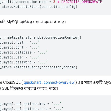
g
.
sqlite
.
connection_mode
=
3
# READWRITE_OPENCREATE
_store
.
MetadataStore
(
connection_config
)
টি MySQL সার্ভারের সাথে সংযোগ করে।
g
=
metadata_store_pb2
.
ConnectionConfig
()
g
.
mysql
.
host
=
'...'
g
.
mysql
.
port
=
'...'
g
.
mysql
.
database
=
'...'
g
.
mysql
.
user
=
'...'
g
.
mysql
.
password
=
'...'
_store
.
MetadataStore
(
connection_config
)
e CloudSQL (
quickstart
,
connect-overview
) এর সাথে একটি MyS
উ SSL বিকল্পও ব্যবহার করতে পারে।
g
.
mysql
.
ssl_options
.
key
=
'...'
g
.
mysql
.
ssl_options
.
cert
=
'...'