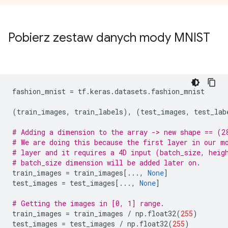
Pobierz zestaw danych mody MNIST
fashion_mnist 
=
 tf
.
keras
.
datasets
.
fashion_mnist
(
train_images
,
 train_labels
),
(
test_images
,
 test_lab
# Adding a dimension to the array -> new shape == (2
# We are doing this because the first layer in our m
# layer and it requires a 4D input (batch_size, heig
# batch_size dimension will be added later on.
train_images 
=
 train_images
[...,
None
]
test_images 
=
 test_images
[...,
None
]
# Getting the images in [0, 1] range.
train_images 
=
 train_images 
/
 np
.
float32
(
255
)
test_images 
=
 test_images 
/
 np
.
float32
(
255
)