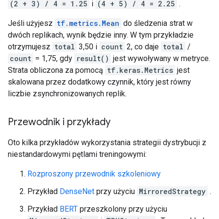
(2 + 3) / 4 = 1.25
i
(4 + 5) / 4 = 2.25
.
Jeśli użyjesz
tf.metrics.Mean
do śledzenia strat w
dwóch replikach, wynik będzie inny. W tym przykładzie
otrzymujesz
total
3,50 i
count
2, co daje
total
/
count
= 1,75, gdy
result()
jest wywoływany w metryce.
Strata obliczona za pomocą
tf.keras.Metrics
jest
skalowana przez dodatkowy czynnik, który jest równy
liczbie zsynchronizowanych replik.
Przewodnik i przykłady
Oto kilka przykładów wykorzystania strategii dystrybucji z
niestandardowymi pętlami treningowymi:
Rozproszony przewodnik szkoleniowy
Przykład
DenseNet
przy użyciu
MirroredStrategy
.
Przykład
BERT
przeszkolony przy użyciu