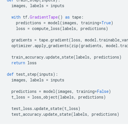
  images
,
 labels 
=
 inputs
with
 tf
.
GradientTape
()
as
 tape
:
    predictions 
=
 model
(
images
,
 training
=
True
)
    loss 
=
 compute_loss
(
labels
,
 predictions
)
  gradients 
=
 tape
.
gradient
(
loss
,
 model
.
trainable_va
  optimizer
.
apply_gradients
(
zip
(
gradients
,
 model
.
tra
  train_accuracy
.
update_state
(
labels
,
 predictions
)
return
 loss 
def
 test_step
(
inputs
):
  images
,
 labels 
=
 inputs
  predictions 
=
 model
(
images
,
 training
=
False
)
  t_loss 
=
 loss_object
(
labels
,
 predictions
)
  test_loss
.
update_state
(
t_loss
)
  test_accuracy
.
update_state
(
labels
,
 predictions
)