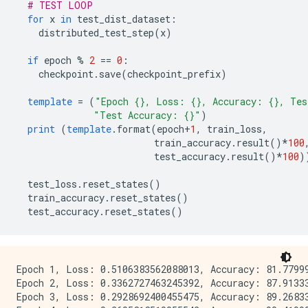
# TEST LOOP
for
 x 
in
 test_dist_dataset
:
    distributed_test_step
(
x
)
if
 epoch 
%
2
==
0
:
    checkpoint
.
save
(
checkpoint_prefix
)
template
=
(
"Epoch {}, Loss: {}, Accuracy: {}, Tes
"Test Accuracy: {}"
)
print
(
template
.
format
(
epoch
+
1
,
 train_loss
,
                         train_accuracy
.
result
()*
100
                         test_accuracy
.
result
()*
100
)
  test_loss
.
reset_states
()
  train_accuracy
.
reset_states
()
  test_accuracy
.
reset_states
()
Epoch 1, Loss: 0.5106383562088013, Accuracy: 81.77999
Epoch 2, Loss: 0.3362727463245392, Accuracy: 87.91333
Epoch 3, Loss: 0.2928692400455475, Accuracy: 89.26833