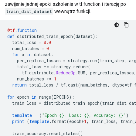
zawijanie jednej epoki szkolenia w tf.function i iterację po
train_dist_dataset
wewnątrz funkcji.
@tf
.
function
def
 distributed_train_epoch
(
dataset
):
  total_loss 
=
0.0
  num_batches 
=
0
for
 x 
in
 dataset
:
    per_replica_losses 
=
 strategy
.
run
(
train_step
,
 ar
    total_loss 
+=
 strategy
.
reduce
(
      tf
.
distribute
.
ReduceOp
.
SUM
,
 per_replica_losses
    num_batches 
+=
1
return
 total_loss 
/
 tf
.
cast
(
num_batches
,
 dtype
=
tf
.
for
 epoch 
in
 range
(
EPOCHS
):
  train_loss 
=
 distributed_train_epoch
(
train_dist_da
template
=
(
"Epoch {}, Loss: {}, Accuracy: {}"
)
print
(
template
.
format
(
epoch
+
1
,
 train_loss
,
 train_
  train_accuracy
.
reset_states
()