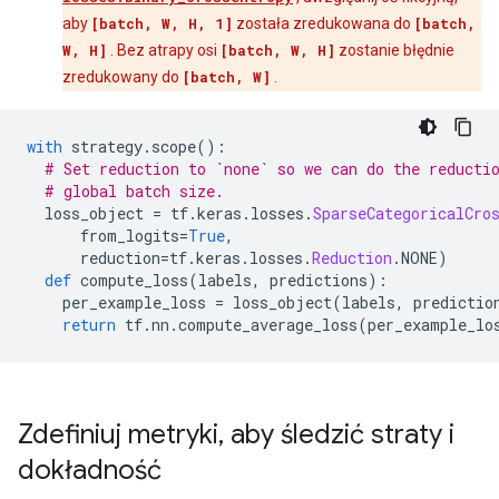
    args {

aby
[batch, W, H, 1]
została zredukowana do
[batch,
      type_id: TFT_PRODUCT

W, H]
. Bez atrapy osi
[batch, W, H]
zostanie błędnie
      args {

zredukowany do
[batch, W]
.
        type_id: TFT_TENSOR

        args {

          type_id: TFT_FLOAT

with
 strategy
.
scope
():
        }

# Set reduction to `none` so we can do the reducti
      }

# global batch size.
      args {

  loss_object 
=
 tf
.
keras
.
losses
.
SparseCategoricalCro
        type_id: TFT_TENSOR

      from_logits
=
True
,
        args {

      reduction
=
tf
.
keras
.
losses
.
Reduction
.
NONE
)
          type_id: TFT_UINT8

def
 compute_loss
(
labels
,
 predictions
):
        }

    per_example_loss 
=
 loss_object
(
labels
,
 predictio
      }

return
 tf
.
nn
.
compute_average_loss
(
per_example_lo
    }

  }

  args {

    type_id: TFT_DATASET

    args {

Zdefiniuj metryki
,
aby śledzić straty i
      type_id: TFT_PRODUCT

dokładność
      args {

        type_id: TFT_TENSOR
