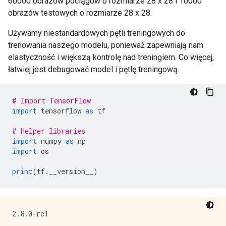
60000 obrazów pociągów o rozmiarze 28 x 28 i 10000
obrazów testowych o rozmiarze 28 x 28.
Używamy niestandardowych pętli treningowych do
trenowania naszego modelu, ponieważ zapewniają nam
elastyczność i większą kontrolę nad treningiem. Co więcej,
łatwiej jest debugować model i pętlę treningową.
# Import TensorFlow
import
 tensorflow 
as
 tf
# Helper libraries
import
 numpy 
as
 np
import
 os
print
(
tf
.
__version__
)