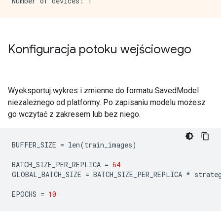
Konfiguracja potoku wejściowego
Wyeksportuj wykres i zmienne do formatu SavedModel
niezależnego od platformy. Po zapisaniu modelu możesz
go wczytać z zakresem lub bez niego.
BUFFER_SIZE 
=
 len
(
train_images
)
BATCH_SIZE_PER_REPLICA 
=
64
GLOBAL_BATCH_SIZE 
=
 BATCH_SIZE_PER_REPLICA 
*
 strate
EPOCHS 
=
10