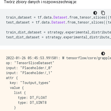
Twórz zbiory danych i rozpowszechniaj je:
train_dataset 
=
 tf
.
data
.
Dataset
.
from_tensor_slices
((
test_dataset 
=
 tf
.
data
.
Dataset
.
from_tensor_slices
((
t
train_dist_dataset 
=
 strategy
.
experimental_distribut
test_dist_dataset 
=
 strategy
.
experimental_distribute
2022-01-26 05:45:53.991501: W tensorflow/core/grappl
op: "TensorSliceDataset"

input: "Placeholder/_0"

input: "Placeholder/_1"

attr {

  key: "Toutput_types"

  value {

    list {

      type: DT_FLOAT

      type: DT_UINT8

    }
