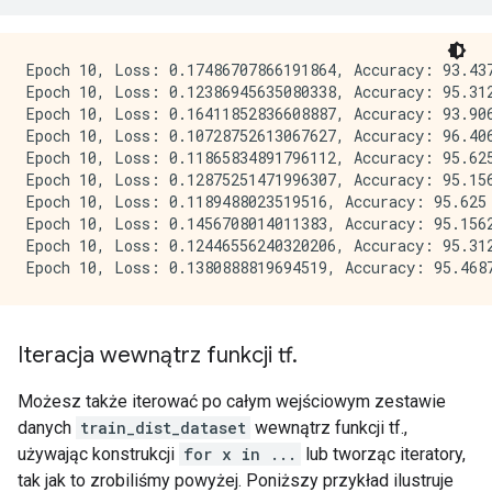
Epoch 10, Loss: 0.17486707866191864, Accuracy: 93.437
Epoch 10, Loss: 0.12386945635080338, Accuracy: 95.312
Epoch 10, Loss: 0.16411852836608887, Accuracy: 93.906
Epoch 10, Loss: 0.10728752613067627, Accuracy: 96.406
Epoch 10, Loss: 0.11865834891796112, Accuracy: 95.625
Epoch 10, Loss: 0.12875251471996307, Accuracy: 95.156
Epoch 10, Loss: 0.1189488023519516, Accuracy: 95.625

Epoch 10, Loss: 0.1456708014011383, Accuracy: 95.1562
Epoch 10, Loss: 0.12446556240320206, Accuracy: 95.312
Iteracja wewnątrz funkcji tf
.
Możesz także iterować po całym wejściowym zestawie
danych
train_dist_dataset
wewnątrz funkcji tf.,
używając konstrukcji
for x in ...
lub tworząc iteratory,
tak jak to zrobiliśmy powyżej. Poniższy przykład ilustruje