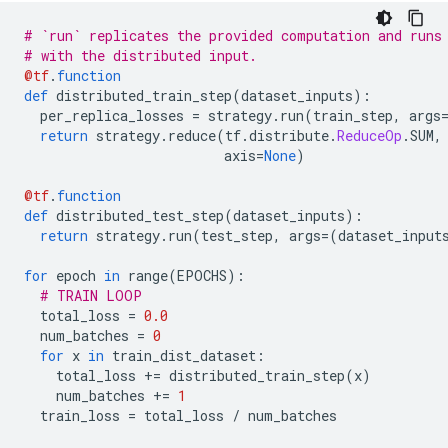
# `run` replicates the provided computation and runs
# with the distributed input.
@tf
.
function
def
 distributed_train_step
(
dataset_inputs
):
  per_replica_losses 
=
 strategy
.
run
(
train_step
,
 args
return
 strategy
.
reduce
(
tf
.
distribute
.
ReduceOp
.
SUM
,
                         axis
=
None
)
@tf
.
function
def
 distributed_test_step
(
dataset_inputs
):
return
 strategy
.
run
(
test_step
,
 args
=(
dataset_input
for
 epoch 
in
 range
(
EPOCHS
):
# TRAIN LOOP
  total_loss 
=
0.0
  num_batches 
=
0
for
 x 
in
 train_dist_dataset
:
    total_loss 
+=
 distributed_train_step
(
x
)
    num_batches 
+=
1
  train_loss 
=
 total_loss 
/
 num_batches