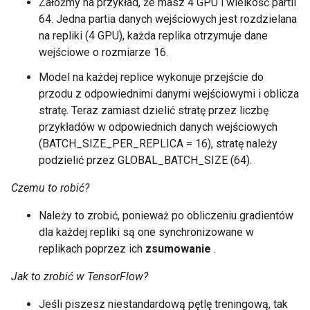
Załóżmy na przykład, że masz 4 GPU i wielkość partii
      type_id: TFT_PRODUCT

64. Jedna partia danych wejściowych jest rozdzielana
      args {

        type_id: TFT_TENSOR

na repliki (4 GPU), każda replika otrzymuje dane
        args {

wejściowe o rozmiarze 16.
          type_id: TFT_FLOAT

        }

Model na każdej replice wykonuje przejście do
      }

przodu z odpowiednimi danymi wejściowymi i oblicza
      args {

stratę. Teraz zamiast dzielić stratę przez liczbę
        type_id: TFT_TENSOR

przykładów w odpowiednich danych wejściowych
        args {

(BATCH_SIZE_PER_REPLICA = 16), stratę należy
          type_id: TFT_UINT8

        }

podzielić przez GLOBAL_BATCH_SIZE (64).
      }

    }

Czemu to robić?
  }

  args {

Należy to zrobić, ponieważ po obliczeniu gradientów
    type_id: TFT_DATASET

dla każdej repliki są one synchronizowane w
    args {

replikach poprzez ich
zsumowanie
.
      type_id: TFT_PRODUCT

      args {

Jak to zrobić w TensorFlow?
        type_id: TFT_TENSOR

        args {

Jeśli piszesz niestandardową pętlę treningową, tak