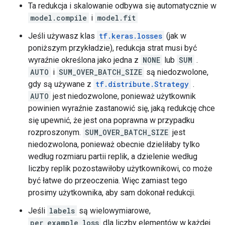
Ta redukcja i skalowanie odbywa się automatycznie w
    }

  }

model.compile
i
model.fit
}

Jeśli używasz klas
tf.keras.losses
(jak w
attr {

  key: "_cardinality"

poniższym przykładzie), redukcja strat musi być
  value {

wyraźnie określona jako jedna z
NONE
lub
SUM
.
    i: 10000

AUTO
i
SUM_OVER_BATCH_SIZE
są niedozwolone,
  }

gdy są używane z
tf.distribute.Strategy
.
}

AUTO
jest niedozwolone, ponieważ użytkownik
attr {

  key: "is_files"

powinien wyraźnie zastanowić się, jaką redukcję chce
  value {

się upewnić, że jest ona poprawna w przypadku
    b: false

rozproszonym.
SUM_OVER_BATCH_SIZE
jest
  }

niedozwolona, ​​ponieważ obecnie dzieliłaby tylko
}

według rozmiaru partii replik, a dzielenie według
attr {

  key: "metadata"

liczby replik pozostawiłoby użytkownikowi, co może
  value {

być łatwe do przeoczenia. Więc zamiast tego
    s: "\n\024TensorSliceDataset:3"

prosimy użytkownika, aby sam dokonał redukcji.
  }

}

Jeśli
labels
są wielowymiarowe,
attr {

per_example_loss
dla liczby elementów w każdej