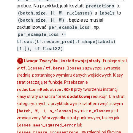
  key: "output_shapes"

próbce. Na przykład, jeśli kształt
predictions
to
  value {

(batch_size, H, W, n_classes)
a
labels
to
    list {

      shape {

(batch_size, H, W)
, będziesz musiał
        dim {

zaktualizować
per_example_loss
, np.
          size: 28

per_example_loss /=
        }

tf.cast(tf.reduce_prod(tf.shape(labels)
        dim {

[1:]), tf.float32)
          size: 28

        }

        dim {

Uwaga:
Zweryfikuj kształt swojej straty
. Funkcje strat
          size: 1

w
tf.losses
/
tf.keras.losses
zazwyczaj zwracają
        }

średnią z ostatniego wymiaru danych wejściowych. Klasy
      }

strat otaczają te funkcje. Przekazanie
      shape {

reduction=Reduction.NONE
przy tworzeniu instancji
      }

    }

klasy straty oznacza "brak
dodatkowej
redukcji". Dla strat
  }

kategorycznych z przykładowym kształtem wejściowym
}

[batch, W, H, n_classes]
wymiar
n_classes
jest
experimental_type {

zmniejszony. W przypadku strat punktowych, takich jak
  type_id: TFT_PRODUCT

losses.mean_squared_error
lub
  args {

    type_id: TFT_DATASET

losses.binary_crossentropy
, uwzględnij oś fikcyjną,