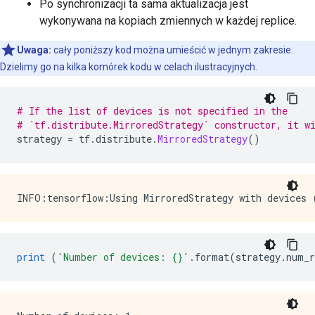
Po synchronizacji ta sama aktualizacja jest
wykonywana na kopiach zmiennych w każdej replice.
Uwaga:
cały poniższy kod można umieścić w jednym zakresie.
Dzielimy go na kilka komórek kodu w celach ilustracyjnych.
# If the list of devices is not specified in the
# `tf.distribute.MirroredStrategy` constructor, it w
strategy 
=
 tf
.
distribute
.
MirroredStrategy
()
print
(
'Number of devices: {}'
.
format
(
strategy
.
num_r