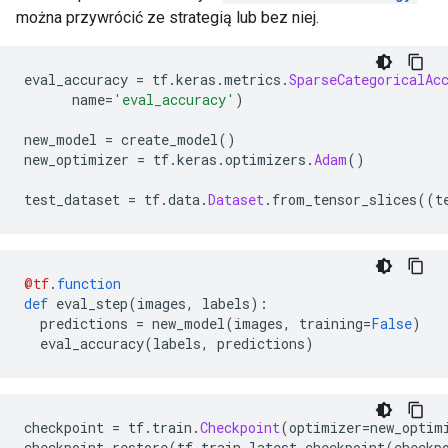
można przywrócić ze strategią lub bez niej.
eval_accuracy 
=
 tf
.
keras
.
metrics
.
SparseCategoricalAc
      name
=
'eval_accuracy'
)
new_model 
=
 create_model
()
new_optimizer 
=
 tf
.
keras
.
optimizers
.
Adam
()
test_dataset 
=
 tf
.
data
.
Dataset
.
from_tensor_slices
((
t
@tf
.
function
def
 eval_step
(
images
,
 labels
):
  predictions 
=
 new_model
(
images
,
 training
=
False
)
  eval_accuracy
(
labels
,
 predictions
)
checkpoint 
=
 tf
.
train
.
Checkpoint
(
optimizer
=
new_optim
checkpoint
.
restore
(
tf
.
train
.
latest_checkpoint
(
checkp