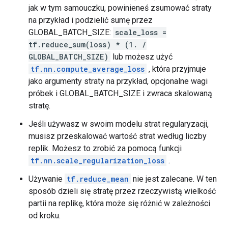
          type_id: TFT_FLOAT

jak w tym samouczku, powinieneś zsumować straty
        }

na przykład i podzielić sumę przez
      }

      args {

GLOBAL_BATCH_SIZE:
scale_loss =
        type_id: TFT_TENSOR

tf.reduce_sum(loss) * (1. /
        args {

GLOBAL_BATCH_SIZE)
lub możesz użyć
          type_id: TFT_UINT8

tf.nn.compute_average_loss
, która przyjmuje
        }

jako argumenty straty na przykład, opcjonalne wagi
      }

    }

próbek i GLOBAL_BATCH_SIZE i zwraca skalowaną
  }

stratę.
}

Jeśli używasz w swoim modelu strat regularyzacji,
2022-01-26 05:45:54.034762: W tensorflow/core/grappl
musisz przeskalować wartość strat według liczby
op: "TensorSliceDataset"

replik. Możesz to zrobić za pomocą funkcji
input: "Placeholder/_0"

tf.nn.scale_regularization_loss
.
input: "Placeholder/_1"

attr {

Używanie
tf.reduce_mean
nie jest zalecane. W ten
  key: "Toutput_types"

sposób dzieli się stratę przez rzeczywistą wielkość
  value {

partii na replikę, która może się różnić w zależności
    list {

      type: DT_FLOAT

od kroku.
      type: DT_UINT8
