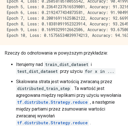
Epoch 4, Loss: 0.2605818510055542, Accuracy: 90.41999
Epoch 5, Loss: 0.23641237616539001, Accuracy: 91.3216
Epoch 6, Loss: 0.2192477434873581, Accuracy: 91.90499
Epoch 7, Loss: 0.20016911625862122, Accuracy: 92.6699
Epoch 8, Loss: 0.18381091952323914, Accuracy: 93.2649
Epoch 9, Loss: 0.1699329912662506, Accuracy: 93.67500
Rzeczy do odnotowania w powyższym przykładzie:
Iterujemy nad
train_dist_dataset
i
test_dist_dataset
przy użyciu
for x in ...
Skalowana strata jest wartością zwracaną przez
distributed_train_step
. Ta wartość jest
agregowana między replikami przy użyciu wywołania
tf.distribute.Strategy.reduce
, a następnie
między partiami przez zsumowanie wartości
zwracanej wywołań
tf.distribute.Strategy.reduce
.