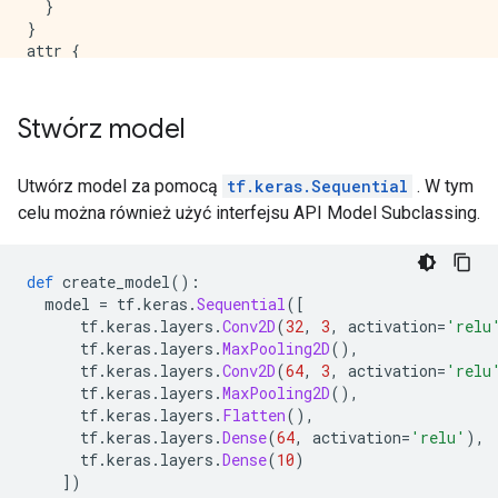
  }

}

attr {

  key: "_cardinality"

  value {

    i: 60000

Stwórz model
  }

}

attr {

Utwórz model za pomocą
tf.keras.Sequential
. W tym
  key: "is_files"

celu można również użyć interfejsu API Model Subclassing.
  value {

    b: false

  }

def
 create_model
():
}

  model 
=
 tf
.
keras
.
Sequential
([
attr {

      tf
.
keras
.
layers
.
Conv2D
(
32
,
3
,
 activation
=
'relu
  key: "metadata"

      tf
.
keras
.
layers
.
MaxPooling2D
(),
  value {

      tf
.
keras
.
layers
.
Conv2D
(
64
,
3
,
 activation
=
'relu
    s: "\n\024TensorSliceDataset:0"

      tf
.
keras
.
layers
.
MaxPooling2D
(),
  }

      tf
.
keras
.
layers
.
Flatten
(),
}

      tf
.
keras
.
layers
.
Dense
(
64
,
 activation
=
'relu'
),
attr {

      tf
.
keras
.
layers
.
Dense
(
10
)
  key: "output_shapes"

])
  value {
