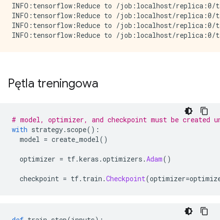
INFO:tensorflow:Reduce to /job:localhost/replica:0/t
INFO:tensorflow:Reduce to /job:localhost/replica:0/t
INFO:tensorflow:Reduce to /job:localhost/replica:0/t
Pętla treningowa
# model, optimizer, and checkpoint must be created u
with
 strategy
.
scope
():
  model 
=
 create_model
()
  optimizer 
=
 tf
.
keras
.
optimizers
.
Adam
()
  checkpoint 
=
 tf
.
train
.
Checkpoint
(
optimizer
=
optimiz
def
 train_step
(
inputs
):