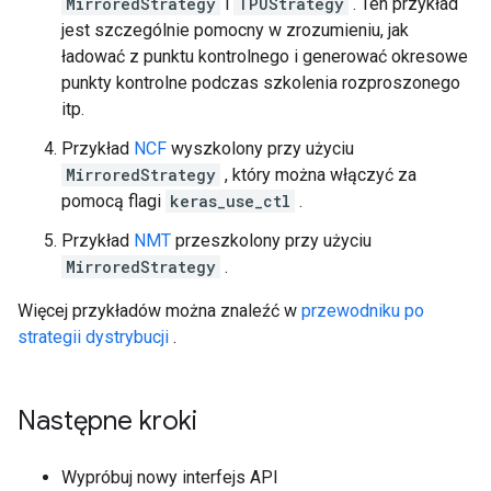
MirroredStrategy
i
TPUStrategy
. Ten przykład
jest szczególnie pomocny w zrozumieniu, jak
ładować z punktu kontrolnego i generować okresowe
punkty kontrolne podczas szkolenia rozproszonego
itp.
Przykład
NCF
wyszkolony przy użyciu
MirroredStrategy
, który można włączyć za
pomocą flagi
keras_use_ctl
.
Przykład
NMT
przeszkolony przy użyciu
MirroredStrategy
.
Więcej przykładów można znaleźć w
przewodniku po
strategii dystrybucji
.
Następne kroki
Wypróbuj nowy interfejs API