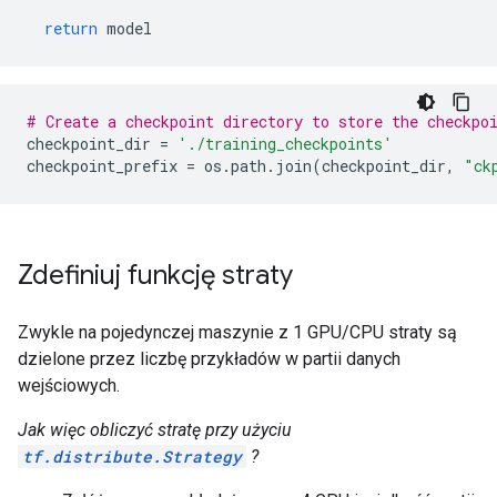
    list {

return
 model
      shape {

        dim {

          size: 28

        }

# Create a checkpoint directory to store the checkpo
        dim {

checkpoint_dir 
=
'./training_checkpoints'
          size: 28

checkpoint_prefix 
=
 os
.
path
.
join
(
checkpoint_dir
,
"ck
        }

        dim {

          size: 1

        }

      }

Zdefiniuj funkcję straty
      shape {

      }

    }

Zwykle na pojedynczej maszynie z 1 GPU/CPU straty są
  }

dzielone przez liczbę przykładów w partii danych
}

wejściowych.
experimental_type {

  type_id: TFT_PRODUCT

Jak więc obliczyć stratę przy użyciu
  args {

tf.distribute.Strategy
?
    type_id: TFT_DATASET

    args {
