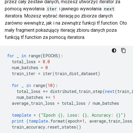
przez cały zestaw danych, możesz utworzyć iterator za
pomocą wywołania
iter
i jawnego wywołania
next
iteratora. Możesz wybrać iterację po zbiorze danych
zarówno wewnątrz, jak i na zewnątrz funkcji tf.function. Oto
mały fragment pokazujący iterację zbioru danych poza
funkcją tf.function za pomocą iteratora.
for
 _ 
in
 range
(
EPOCHS
):
  total_loss 
=
0.0
  num_batches 
=
0
  train_iter 
=
 iter
(
train_dist_dataset
)
for
 _ 
in
 range
(
10
):
    total_loss 
+=
 distributed_train_step
(
next
(
train_
    num_batches 
+=
1
  average_train_loss 
=
 total_loss 
/
 num_batches
template
=
(
"Epoch {}, Loss: {}, Accuracy: {}"
)
print
(
template
.
format
(
epoch
+
1
,
 average_train_loss
  train_accuracy
.
reset_states
()