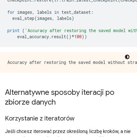
for
 images
,
 labels 
in
 test_dataset
:
  eval_step
(
images
,
 labels
)
print
(
'Accuracy after restoring the saved model wit
    eval_accuracy
.
result
()*
100
))
Alternatywne sposoby iteracji po
zbiorze danych
Korzystanie z iteratorów
Jeśli chcesz iterować przez określoną liczbę kroków, a nie