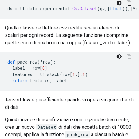
ds 
=
 tf
.
data
.
experimental
.
CsvDataset
(
gz
,[
float
(),]*(
Quella classe del lettore csv restituisce un elenco di
scalari per ogni record. La seguente funzione ricomprime
quell'elenco di scalari in una coppia (feature_vector, label).
def
 pack_row
(*
row
):
  label 
=
 row
[
0
]
  features 
=
 tf
.
stack
(
row
[
1
:],
1
)
return
 features
,
 label
TensorFlow è più efficiente quando si opera su grandi batch
di dati.
Quindi, invece di riconfezionare ogni riga individualmente,
crea un nuovo
Dataset
di dati che accetta batch di 10000
esempi, applica la funzione
pack_row
a ciascun batch e