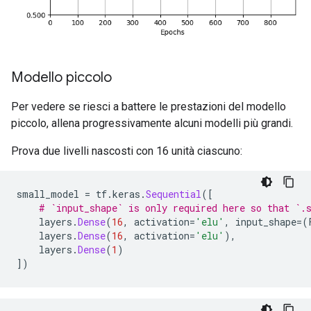
Epoch: 1300, accuracy:0.6849,  binary_crossentropy:0.
.....................................................
Epoch: 1400, accuracy:0.6790,  binary_crossentropy:0.
.....................................................
Epoch: 1500, accuracy:0.6824,  binary_crossentropy:0.
Modello piccolo
.....................................................
Epoch: 1600, accuracy:0.6828,  binary_crossentropy:0.
Per vedere se riesci a battere le prestazioni del modello
.....................................................
Epoch: 1700, accuracy:0.6874,  binary_crossentropy:0.
piccolo, allena progressivamente alcuni modelli più grandi.
.....................................................
Epoch: 1800, accuracy:0.6845,  binary_crossentropy:0.
Prova due livelli nascosti con 16 unità ciascuno:
.....................................................
Epoch: 1900, accuracy:0.6837,  binary_crossentropy:0.
.....................................................
small_model 
=
 tf
.
keras
.
Sequential
([
Epoch: 2000, accuracy:0.6853,  binary_crossentropy:0.
# `input_shape` is only required here so that `.
.....................................................
    layers
.
Dense
(
16
,
 activation
=
'elu'
,
 input_shape
=(
Epoch: 2100, accuracy:0.6871,  binary_crossentropy:0.
    layers
.
Dense
(
16
,
 activation
=
'elu'
),
    layers
.
Dense
(
1
)
])