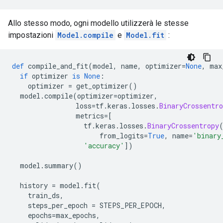
Allo stesso modo, ogni modello utilizzerà le stesse
impostazioni
Model.compile
e
Model.fit
:
def
 compile_and_fit
(
model
,
 name
,
 optimizer
=
None
,
 max
if
 optimizer 
is
None
:
    optimizer 
=
 get_optimizer
()
  model
.
compile
(
optimizer
=
optimizer
,
                loss
=
tf
.
keras
.
losses
.
BinaryCrossentro
                metrics
=[
                  tf
.
keras
.
losses
.
BinaryCrossentropy
                      from_logits
=
True
,
 name
=
'binary
'accuracy'
])
  model
.
summary
()
  history 
=
 model
.
fit
(
    train_ds
,
    steps_per_epoch 
=
 STEPS_PER_EPOCH
,
    epochs
=
max_epochs
,