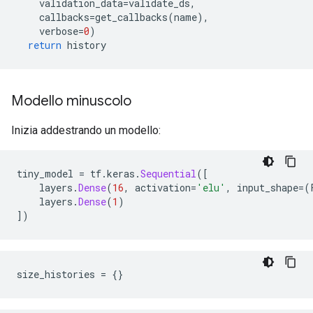
    validation_data
=
validate_ds
,
    callbacks
=
get_callbacks
(
name
),
    verbose
=
0
)
return
 history
Modello minuscolo
Inizia addestrando un modello:
tiny_model 
=
 tf
.
keras
.
Sequential
([
    layers
.
Dense
(
16
,
 activation
=
'elu'
,
 input_shape
=(
    layers
.
Dense
(
1
)
])
size_histories 
=
{}