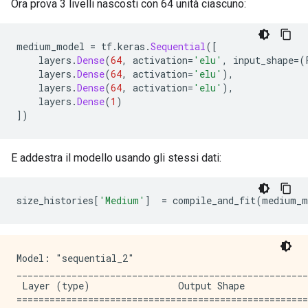
Ora prova 3 livelli nascosti con 64 unità ciascuno:
Epoch: 100, accuracy:0.6386,  binary_crossentropy:0.6
.....................................................
Epoch: 200, accuracy:0.6697,  binary_crossentropy:0.5
medium_model 
=
 tf
.
keras
.
Sequential
([
.....................................................
    layers
.
Dense
(
64
,
 activation
=
'elu'
,
 input_shape
=(
Epoch: 300, accuracy:0.6838,  binary_crossentropy:0.5
    layers
.
Dense
(
64
,
 activation
=
'elu'
),
.....................................................
    layers
.
Dense
(
64
,
 activation
=
'elu'
),
Epoch: 400, accuracy:0.6911,  binary_crossentropy:0.5
    layers
.
Dense
(
1
)
.....................................................
])
Epoch: 500, accuracy:0.6930,  binary_crossentropy:0.5
E addestra il modello usando gli stessi dati:
size_histories
[
'Medium'
]
=
 compile_and_fit
(
medium_m
Model: "sequential_2"

_____________________________________________________
 Layer (type)                Output Shape            
=====================================================