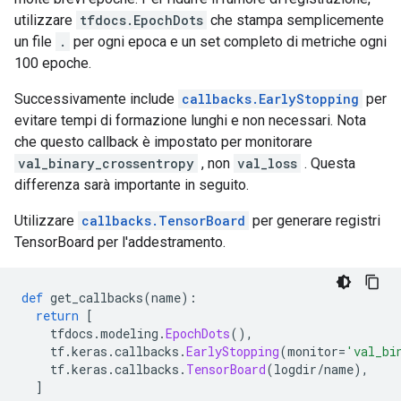
utilizzare
tfdocs.EpochDots
che stampa semplicemente
un file
.
per ogni epoca e un set completo di metriche ogni
100 epoche.
Successivamente include
callbacks.EarlyStopping
per
evitare tempi di formazione lunghi e non necessari. Nota
che questo callback è impostato per monitorare
val_binary_crossentropy
, non
val_loss
. Questa
differenza sarà importante in seguito.
Utilizzare
callbacks.TensorBoard
per generare registri
TensorBoard per l'addestramento.
def
 get_callbacks
(
name
):
return
[
    tfdocs
.
modeling
.
EpochDots
(),
    tf
.
keras
.
callbacks
.
EarlyStopping
(
monitor
=
'val_bi
    tf
.
keras
.
callbacks
.
TensorBoard
(
logdir
/
name
),
]