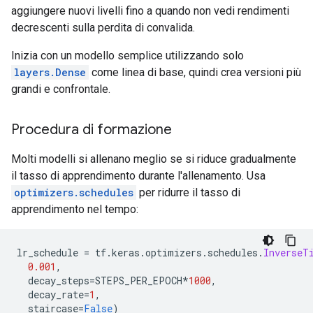
aggiungere nuovi livelli fino a quando non vedi rendimenti
decrescenti sulla perdita di convalida.
Inizia con un modello semplice utilizzando solo
layers.Dense
come linea di base, quindi crea versioni più
grandi e confrontale.
Procedura di formazione
Molti modelli si allenano meglio se si riduce gradualmente
il tasso di apprendimento durante l'allenamento. Usa
optimizers.schedules
per ridurre il tasso di
apprendimento nel tempo:
lr_schedule 
=
 tf
.
keras
.
optimizers
.
schedules
.
InverseT
0.001
,
  decay_steps
=
STEPS_PER_EPOCH
*
1000
,
  decay_rate
=
1
,
  staircase
=
False
)