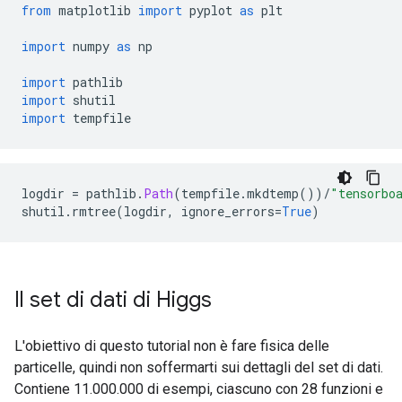
from
 matplotlib 
import
 pyplot 
as
 plt
import
 numpy 
as
 np
import
 pathlib
import
 shutil
import
 tempfile
logdir 
=
 pathlib
.
Path
(
tempfile
.
mkdtemp
())/
"tensorbo
shutil
.
rmtree
(
logdir
,
 ignore_errors
=
True
)
Il set di dati di Higgs
L'obiettivo di questo tutorial non è fare fisica delle
particelle, quindi non soffermarti sui dettagli del set di dati.
Contiene 11.000.000 di esempi, ciascuno con 28 funzioni e