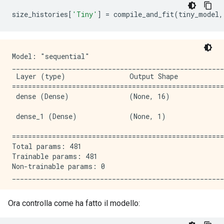
size_histories
[
'Tiny'
]
=
 compile_and_fit
(
tiny_model
,
Model: "sequential"

_____________________________________________________
 Layer (type)                Output Shape            
=====================================================
 dense (Dense)               (None, 16)              
 dense_1 (Dense)             (None, 1)               
=====================================================
Total params: 481

Trainable params: 481

Non-trainable params: 0

_____________________________________________________
Epoch: 0, accuracy:0.4961,  binary_crossentropy:0.729
Ora controlla come ha fatto il modello:
.....................................................
Epoch: 100, accuracy:0.5931,  binary_crossentropy:0.6