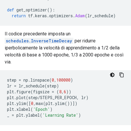
def
 get_optimizer
():
return
 tf
.
keras
.
optimizers
.
Adam
(
lr_schedule
)
Il codice precedente imposta un
schedules.InverseTimeDecay
per ridurre
iperbolicamente la velocità di apprendimento a 1/2 della
velocità di base a 1000 epoche, 1/3 a 2000 epoche e così
via.
step 
=
 np
.
linspace
(
0
,
100000
)
lr 
=
 lr_schedule
(
step
)
plt
.
figure
(
figsize 
=
(
8
,
6
))
plt
.
plot
(
step
/
STEPS_PER_EPOCH
,
 lr
)
plt
.
ylim
([
0
,
max
(
plt
.
ylim
())])
plt
.
xlabel
(
'Epoch'
)
_ 
=
 plt
.
ylabel
(
'Learning Rate'
)