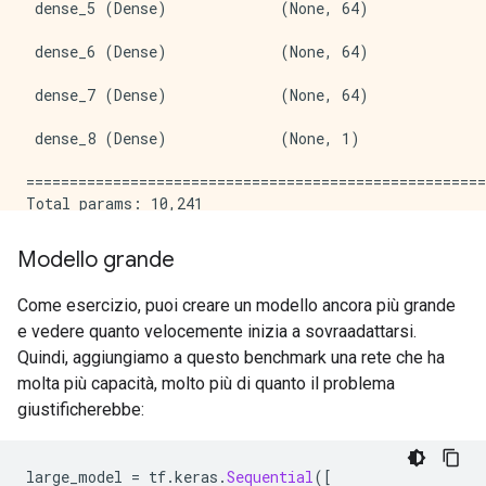
 dense_5 (Dense)             (None, 64)              
 dense_6 (Dense)             (None, 64)              
 dense_7 (Dense)             (None, 64)              
 dense_8 (Dense)             (None, 1)               
=====================================================
Total params: 10,241

Trainable params: 10,241

Non-trainable params: 0

Modello grande
_____________________________________________________
Come esercizio, puoi creare un modello ancora più grande
Epoch: 0, accuracy:0.5017,  binary_crossentropy:0.684
e vedere quanto velocemente inizia a sovraadattarsi.
.....................................................
Epoch: 100, accuracy:0.7173,  binary_crossentropy:0.5
Quindi, aggiungiamo a questo benchmark una rete che ha
.....................................................
molta più capacità, molto più di quanto il problema
Epoch: 200, accuracy:0.7884,  binary_crossentropy:0.4
giustificherebbe:
large_model 
=
 tf
.
keras
.
Sequential
([