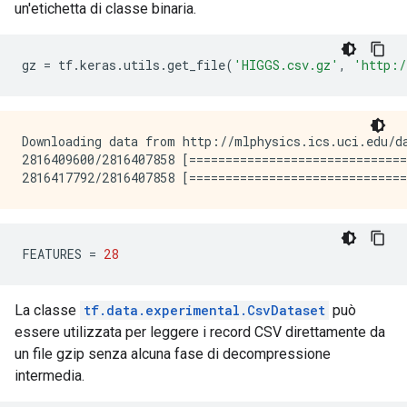
un'etichetta di classe binaria.
gz 
=
 tf
.
keras
.
utils
.
get_file
(
'HIGGS.csv.gz'
,
'http:/
Downloading data from http://mlphysics.ics.uci.edu/da
2816409600/2816407858 [==============================
FEATURES 
=
28
La classe
tf.data.experimental.CsvDataset
può
essere utilizzata per leggere i record CSV direttamente da
un file gzip senza alcuna fase di decompressione
intermedia.