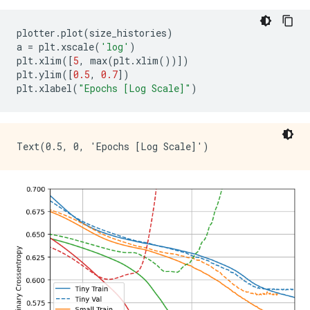
plotter
.
plot
(
size_histories
)
a 
=
 plt
.
xscale
(
'log'
)
plt
.
xlim
([
5
,
 max
(
plt
.
xlim
())])
plt
.
ylim
([
0.5
,
0.7
])
plt
.
xlabel
(
"Epochs [Log Scale]"
)