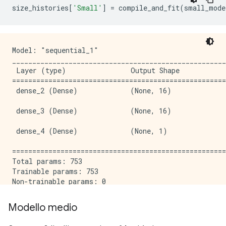
size_histories
[
'Small'
]
=
 compile_and_fit
(
small_mode
Model: "sequential_1"

_____________________________________________________
 Layer (type)                Output Shape            
=====================================================
 dense_2 (Dense)             (None, 16)              
 dense_3 (Dense)             (None, 16)              
 dense_4 (Dense)             (None, 1)               
=====================================================
Total params: 753

Trainable params: 753

Non-trainable params: 0

_____________________________________________________
Modello medio
Epoch: 0, accuracy:0.4864,  binary_crossentropy:0.776
.....................................................