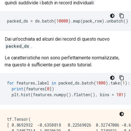
quindi suddivide i batch in record individuali:
packed_ds 
=
 ds
.
batch
(
10000
).
map
(
pack_row
).
unbatch
()
Dai un'occhiata ad alcuni dei record di questo nuovo
packed_ds
.
Le caratteristiche non sono perfettamente normalizzate,
ma questo è sufficiente per questo tutorial.
for
 features
,
label 
in
 packed_ds
.
batch
(
1000
).
take
(
1
):
print
(
features
[
0
])
  plt
.
hist
(
features
.
numpy
().
flatten
(),
 bins 
=
101
)
tf.Tensor(

[ 0.8692932  -0.6350818   0.22569026  0.32747006 -0.6
 -0.24857314 -1.0920639   0.          1.3749921  -0.6