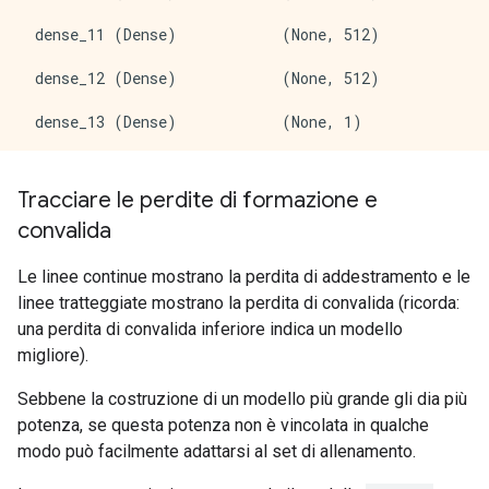
 dense_11 (Dense)            (None, 512)             
 dense_12 (Dense)            (None, 512)             
 dense_13 (Dense)            (None, 1)               
=====================================================
Total params: 803,329

Tracciare le perdite di formazione e
Trainable params: 803,329

convalida
Non-trainable params: 0

_____________________________________________________
Le linee continue mostrano la perdita di addestramento e le
Epoch: 0, accuracy:0.5145,  binary_crossentropy:0.774
linee tratteggiate mostrano la perdita di convalida (ricorda:
.....................................................
una perdita di convalida inferiore indica un modello
Epoch: 100, accuracy:1.0000,  binary_crossentropy:0.0
migliore).
.....................................................
Epoch: 200, accuracy:1.0000,  binary_crossentropy:0.0
Sebbene la costruzione di un modello più grande gli dia più
potenza, se questa potenza non è vincolata in qualche
modo può facilmente adattarsi al set di allenamento.