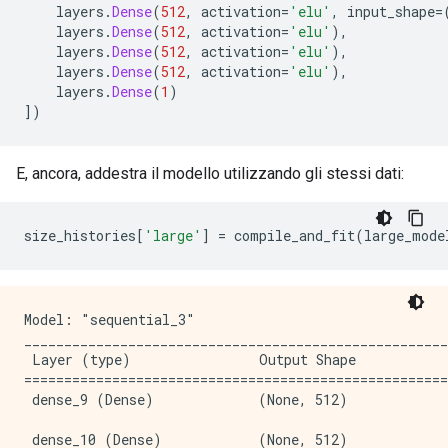
    layers
.
Dense
(
512
,
 activation
=
'elu'
,
 input_shape
=
    layers
.
Dense
(
512
,
 activation
=
'elu'
),
    layers
.
Dense
(
512
,
 activation
=
'elu'
),
    layers
.
Dense
(
512
,
 activation
=
'elu'
),
    layers
.
Dense
(
1
)
])
E, ancora, addestra il modello utilizzando gli stessi dati:
size_histories
[
'large'
]
=
 compile_and_fit
(
large_mode
Model: "sequential_3"

_____________________________________________________
 Layer (type)                Output Shape            
=====================================================
 dense_9 (Dense)             (None, 512)             
 dense_10 (Dense)            (None, 512)             