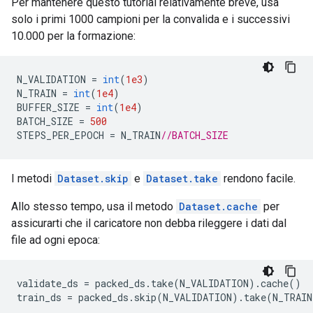
Per mantenere questo tutorial relativamente breve, usa
solo i primi 1000 campioni per la convalida e i successivi
10.000 per la formazione:
N_VALIDATION 
=
int
(
1e3
)
N_TRAIN 
=
int
(
1e4
)
BUFFER_SIZE 
=
int
(
1e4
)
BATCH_SIZE 
=
500
STEPS_PER_EPOCH 
=
 N_TRAIN
//BATCH_SIZE
I metodi
Dataset.skip
e
Dataset.take
rendono facile.
Allo stesso tempo, usa il metodo
Dataset.cache
per
assicurarti che il caricatore non debba rileggere i dati dal
file ad ogni epoca:
validate_ds 
=
 packed_ds
.
take
(
N_VALIDATION
).
cache
()
train_ds 
=
 packed_ds
.
skip
(
N_VALIDATION
).
take
(
N_TRAIN