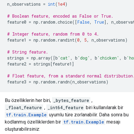
n_observations 
=
int
(
1e4
)
# Boolean feature, encoded as False or True.
feature0 
=
 np
.
random
.
choice
([
False
,
True
],
 n_observa
# Integer feature, random from 0 to 4.
feature1 
=
 np
.
random
.
randint
(
0
,
5
,
 n_observations
)
# String feature.
strings 
=
 np
.
array
([
b
'cat'
,
 b
'dog'
,
 b
'chicken'
,
 b
'ho
feature2 
=
 strings
[
feature1
]
# Float feature, from a standard normal distribution
feature3 
=
 np
.
random
.
randn
(
n_observations
)
Bu özelliklerin her biri,
_bytes_feature
,
_float_feature
,
_int64_feature
biri kullanılarak bir
tf.train.Example
uyumlu türe zorlanabilir. Daha sonra bu
kodlanmış özelliklerden bir
tf.train.Example
mesajı
oluşturabilirsiniz: