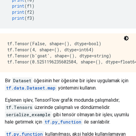
print
(
f1
)
print
(
f2
)
print
(
f3
)
tf.Tensor(False, shape=(), dtype=bool)

tf.Tensor(4, shape=(), dtype=int64)

tf.Tensor(b'goat', shape=(), dtype=string)

Bir
Dataset
öğesinin her öğesine bir işlev uygulamak için
tf.data.Dataset.map
yöntemini kullanın.
Eşlenen işlev, TensorFlow grafik modunda çalışmalıdır;
tf.Tensors
üzerinde çalışmalı ve döndürmelidir.
serialize_example
gibi tensör olmayan bir işlev, uyumlu
hale getirmek için
tf.py_function
ile sarılabilir.
tf.py_function
kullanılması, aksi halde kullanılamayan