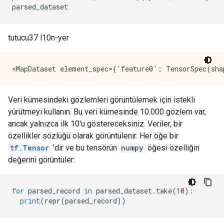
parsed_dataset
tutucu37 l10n-yer
Veri kümesindeki gözlemleri görüntülemek için istekli
yürütmeyi kullanın. Bu veri kümesinde 10.000 gözlem var,
ancak yalnızca ilk 10'u göstereceksiniz. Veriler, bir
özellikler sözlüğü olarak görüntülenir. Her öğe bir
tf.Tensor
'dir ve bu tensörün
numpy
öğesi özelliğin
değerini görüntüler:
for
 parsed_record 
in
 parsed_dataset
.
take
(
10
):
print
(
repr
(
parsed_record
))