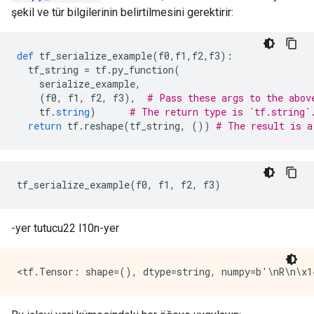
şekil ve tür bilgilerinin belirtilmesini gerektirir:
def
 tf_serialize_example
(
f0
,
f1
,
f2
,
f3
):
  tf_string 
=
 tf
.
py_function
(
    serialize_example
,
(
f0
,
 f1
,
 f2
,
 f3
),
# Pass these args to the abov
    tf
.
string
)
# The return type is `tf.string`
return
 tf
.
reshape
(
tf_string
,
())
# The result is a
tf_serialize_example
(
f0
,
 f1
,
 f2
,
 f3
)
-yer tutucu22 l10n-yer