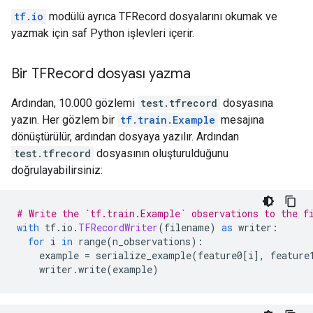
tf.io
modülü ayrıca TFRecord dosyalarını okumak ve
yazmak için saf Python işlevleri içerir.
Bir TFRecord dosyası yazma
Ardından, 10.000 gözlemi
test.tfrecord
dosyasına
yazın. Her gözlem bir
tf.train.Example
mesajına
dönüştürülür, ardından dosyaya yazılır. Ardından
test.tfrecord
dosyasının oluşturulduğunu
doğrulayabilirsiniz:
# Write the `tf.train.Example` observations to the f
with
 tf
.
io
.
TFRecordWriter
(
filename
)
as
 writer
:
for
 i 
in
 range
(
n_observations
):
    example 
=
 serialize_example
(
feature0
[
i
],
 feature
    writer
.
write
(
example
)