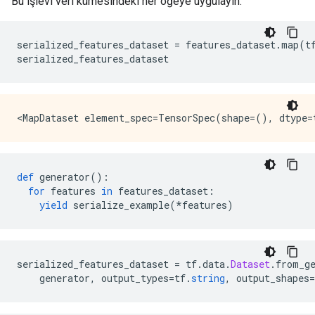
Bu işlevi veri kümesindeki her öğeye uygulayın:
serialized_features_dataset 
=
 features_dataset
.
map
(
t
serialized_features_dataset
def
 generator
():
for
 features 
in
 features_dataset
:
yield
 serialize_example
(*
features
)
serialized_features_dataset 
=
 tf
.
data
.
Dataset
.
from_g
    generator
,
 output_types
=
tf
.
string
,
 output_shapes