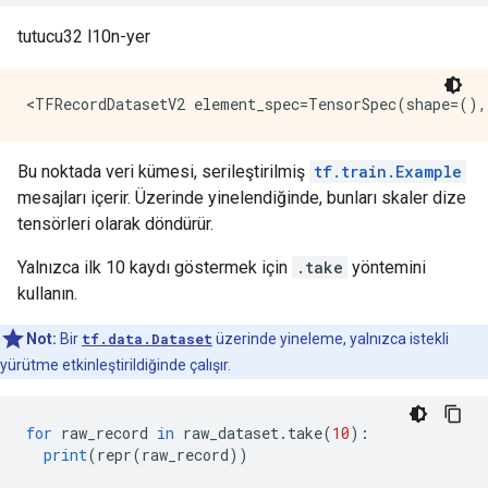
tutucu32 l10n-yer
Bu noktada veri kümesi, serileştirilmiş
tf.train.Example
mesajları içerir. Üzerinde yinelendiğinde, bunları skaler dize
tensörleri olarak döndürür.
Yalnızca ilk 10 kaydı göstermek için
.take
yöntemini
kullanın.
Not:
Bir
tf.data.Dataset
üzerinde yineleme, yalnızca istekli
yürütme etkinleştirildiğinde çalışır.
for
 raw_record 
in
 raw_dataset
.
take
(
10
):
print
(
repr
(
raw_record
))