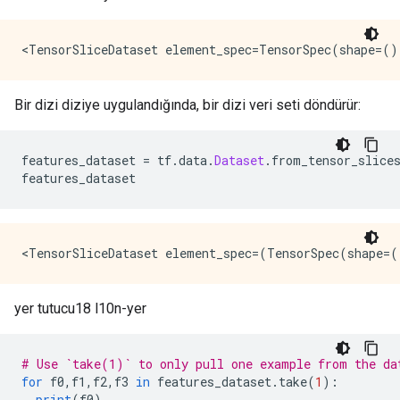
Bir dizi diziye uygulandığında, bir dizi veri seti döndürür:
features_dataset 
=
 tf
.
data
.
Dataset
.
from_tensor_slice
features_dataset
yer tutucu18 l10n-yer
# Use `take(1)` to only pull one example from the da
for
 f0
,
f1
,
f2
,
f3 
in
 features_dataset
.
take
(
1
):
print
(
f0
)