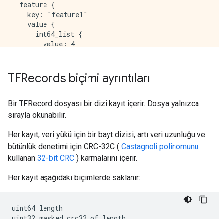
  feature {

    key: "feature1"

    value {

      int64_list {

        value: 4

      }

    }

  }

TFRecords biçimi ayrıntıları
  feature {

    key: "feature2"

    value {

Bir TFRecord dosyası bir dizi kayıt içerir. Dosya yalnızca
      bytes_list {

sırayla okunabilir.
        value: "goat"

      }

Her kayıt, veri yükü için bir bayt dizisi, artı veri uzunluğu ve
    }

bütünlük denetimi için CRC-32C (
Castagnoli polinomunu
  }

kullanan
32-bit CRC
) karmalarını içerir.
  feature {

    key: "feature3"

Her kayıt aşağıdaki biçimlerde saklanır:
    value {

      float_list {

        value: 0.9876000285148621

uint64 length
      }

uint32 masked_crc32_of_length