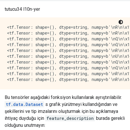
tutucu34 l10n-yer
<tf.Tensor: shape=(), dtype=string, numpy=b'\nR\n\x11
<tf.Tensor: shape=(), dtype=string, numpy=b'\nR\n\x11
<tf.Tensor: shape=(), dtype=string, numpy=b'\nQ\n\x1
<tf.Tensor: shape=(), dtype=string, numpy=b'\nQ\n\x1
<tf.Tensor: shape=(), dtype=string, numpy=b'\nR\n\x14
<tf.Tensor: shape=(), dtype=string, numpy=b'\nU\n\x14
<tf.Tensor: shape=(), dtype=string, numpy=b'\nQ\n\x11
<tf.Tensor: shape=(), dtype=string, numpy=b'\nQ\n\x1
<tf.Tensor: shape=(), dtype=string, numpy=b'\nR\n\x11
Bu tensörler aşağıdaki fonksiyon kullanılarak ayrıştırılabilir.
tf.data.Dataset
s grafik yürütmeyi kullandığından ve
şekillerini ve tip imzalarını oluşturmak için bu açıklamaya
ihtiyaç duyduğu için
feature_description
burada gerekli
olduğunu unutmayın: