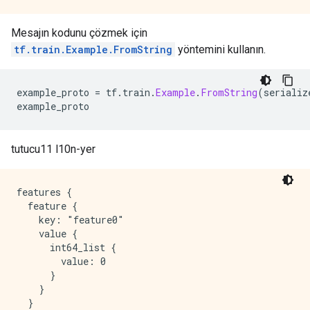
Mesajın kodunu çözmek için
tf.train.Example.FromString
yöntemini kullanın.
example_proto 
=
 tf
.
train
.
Example
.
FromString
(
serializ
example_proto
tutucu11 l10n-yer
features {

  feature {

    key: "feature0"

    value {

      int64_list {

        value: 0

      }

    }

  }
