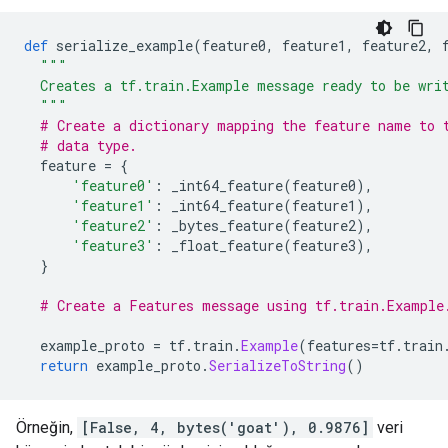
def
 serialize_example
(
feature0
,
 feature1
,
 feature2
,
 
"""
  Creates a tf.train.Example message ready to be wri
  """
# Create a dictionary mapping the feature name to 
# data type.
  feature 
=
{
'feature0'
:
 _int64_feature
(
feature0
),
'feature1'
:
 _int64_feature
(
feature1
),
'feature2'
:
 _bytes_feature
(
feature2
),
'feature3'
:
 _float_feature
(
feature3
),
}
# Create a Features message using tf.train.Example
  example_proto 
=
 tf
.
train
.
Example
(
features
=
tf
.
train
return
 example_proto
.
SerializeToString
()
Örneğin,
[False, 4, bytes('goat'), 0.9876]
veri