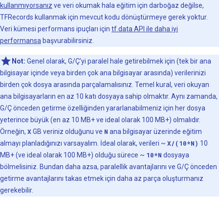
kullanmıyorsanız
ve veri okumak hala eğitim için darboğaz değilse,
TFRecords kullanmak için mevcut kodu dönüştürmeye gerek yoktur.
Veri kümesi performans ipuçları için
tf.data API ile daha iyi
performansa
başvurabilirsiniz.
Not:
Genel olarak, G/Ç'yi paralel hale getirebilmek için (tek bir ana
bilgisayar içinde veya birden çok ana bilgisayar arasında) verilerinizi
birden çok dosya arasında parçalamalısınız. Temel kural, veri okuyan
ana bilgisayarların en az 10 katı dosyaya sahip olmaktır. Aynı zamanda,
G/Ç önceden getirme özelliğinden yararlanabilmeniz için her dosya
yeterince büyük (en az 10 MB+ ve ideal olarak 100 MB+) olmalıdır.
Örneğin,
X
GB veriniz olduğunu ve
N
ana bilgisayar üzerinde eğitim
almayı planladığınızı varsayalım. İdeal olarak, verileri ~
X/(10*N)
10
MB+ (ve ideal olarak 100 MB+) olduğu sürece ~
10*N
dosyaya
bölmelisiniz. Bundan daha azsa, paralellik avantajlarını ve G/Ç önceden
getirme avantajlarını takas etmek için daha az parça oluşturmanız
gerekebilir.