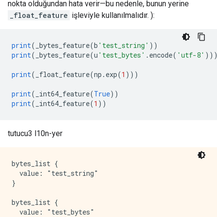
nokta olduğundan hata verir—bu nedenle, bunun yerine
_float_feature
işleviyle kullanılmalıdır. ):
print
(
_bytes_feature
(
b
'test_string'
))
print
(
_bytes_feature
(
u
'test_bytes'
.
encode
(
'utf-8'
))
print
(
_float_feature
(
np
.
exp
(
1
)))
print
(
_int64_feature
(
True
))
print
(
_int64_feature
(
1
))
tutucu3 l10n-yer
bytes_list {

  value: "test_string"

}

bytes_list {

  value: "test_bytes"
