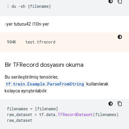
du 
-
sh 
{
filename
}
-yer tutucu42 l10n-yer
Bir TFRecord dosyasını okuma
Bu serileştirilmiş tensörler,
tf.train.Example.ParseFromString
kullanılarak
kolayca ayrıştırılabilir:
filenames 
=
[
filename
]
raw_dataset 
=
 tf
.
data
.
TFRecordDataset
(
filenames
)
raw_dataset