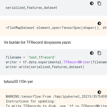
serialized_features_dataset
Ve bunları bir TFRecord dosyasına yazın:
filename 
=
'test.tfrecord'
writer 
=
 tf
.
data
.
experimental
.
TFRecordWriter
(
filenam
writer
.
write
(
serialized_features_dataset
)
tutucu30 l10n-yer
WARNING:tensorflow:From /tmp/ipykernel_25215/3575438
Instructions for updating:
