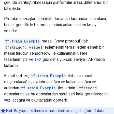
şekilde serileştirilmesi için platformlar arası, diller arası bir
kitaplıktır.
Protokol mesajları
.proto
dosyaları tarafından tanımlanır,
bunlar genellikle bir mesaj türünü anlamanın en kolay
yoludur.
tf.train.Example
mesajı (veya protobuf), bir
{"string": value}
eşlemesini temsil eden esnek bir
mesaj türüdür. TensorFlow ile kullanılmak üzere
tasarlanmıştır ve
TFX
gibi daha yüksek seviyeli API'lerde
kullanılır.
Bu not defteri,
tf.train.Example
iletisinin nasıl
oluşturulacağını, ayrıştırılacağını ve kullanılacağını ve
ardından
tf.train.Example
iletilerinin
.tfrecord
dosyalarına ve bu dosyalardan nasıl seri hale getirileceğini,
yazılacağını ve okunacağını gösterir.
Not:
Bu yapılar kullanışlı olmakla birlikte isteğe bağlıdır. tf.data