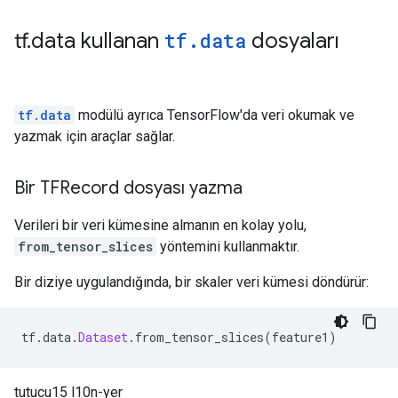
tf
.
data kullanan
tf
.
data
dosyaları
tf.data
modülü ayrıca TensorFlow'da veri okumak ve
yazmak için araçlar sağlar.
Bir TFRecord dosyası yazma
Verileri bir veri kümesine almanın en kolay yolu,
from_tensor_slices
yöntemini kullanmaktır.
Bir diziye uygulandığında, bir skaler veri kümesi döndürür:
tf
.
data
.
Dataset
.
from_tensor_slices
(
feature1
)
tutucu15 l10n-yer