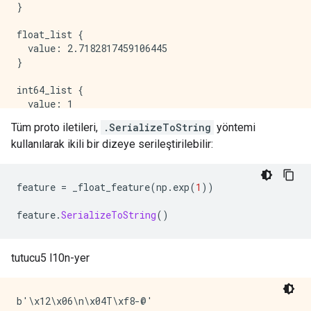
}

float_list {

  value: 2.7182817459106445

}

int64_list {

  value: 1

}

Tüm proto iletileri,
.SerializeToString
yöntemi
kullanılarak ikili bir dizeye serileştirilebilir:
int64_list {

  value: 1

feature 
=
 _float_feature
(
np
.
exp
(
1
))
feature
.
SerializeToString
()
tutucu5 l10n-yer