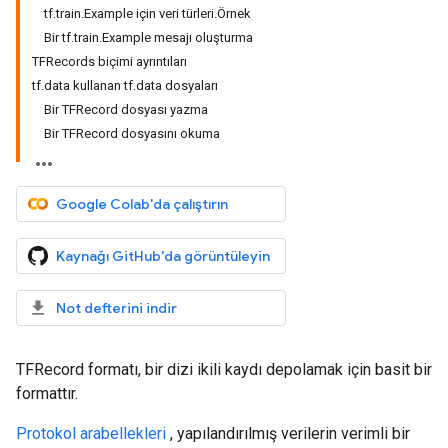
tf.train.Example için veri türleri.Örnek
Bir tf.train.Example mesajı oluşturma
TFRecords biçimi ayrıntıları
tf.data kullanan tf.data dosyaları
Bir TFRecord dosyası yazma
Bir TFRecord dosyasını okuma
Google Colab'da çalıştırın
Kaynağı GitHub'da görüntüleyin
Not defterini indir
TFRecord formatı, bir dizi ikili kaydı depolamak için basit bir
formattır.
Protokol arabellekleri
, yapılandırılmış verilerin verimli bir