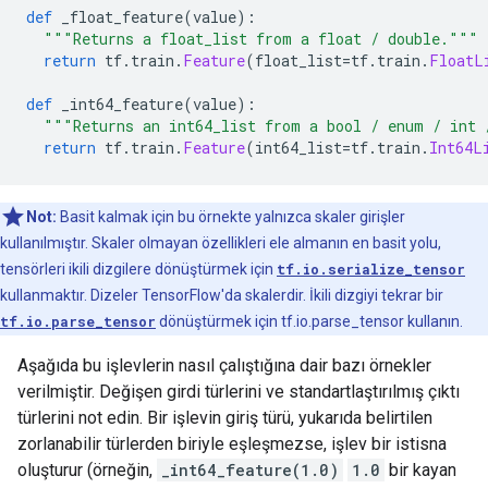
def
 _float_feature
(
value
):
"""Returns a float_list from a float / double."""
return
 tf
.
train
.
Feature
(
float_list
=
tf
.
train
.
FloatL
def
 _int64_feature
(
value
):
"""Returns an int64_list from a bool / enum / int 
return
 tf
.
train
.
Feature
(
int64_list
=
tf
.
train
.
Int64L
Not:
Basit kalmak için bu örnekte yalnızca skaler girişler
kullanılmıştır. Skaler olmayan özellikleri ele almanın en basit yolu,
tensörleri ikili dizgilere dönüştürmek için
tf.io.serialize_tensor
kullanmaktır. Dizeler TensorFlow'da skalerdir. İkili dizgiyi tekrar bir
tf.io.parse_tensor
dönüştürmek için tf.io.parse_tensor kullanın.
Aşağıda bu işlevlerin nasıl çalıştığına dair bazı örnekler
verilmiştir. Değişen girdi türlerini ve standartlaştırılmış çıktı
türlerini not edin. Bir işlevin giriş türü, yukarıda belirtilen
zorlanabilir türlerden biriyle eşleşmezse, işlev bir istisna
oluşturur (örneğin,
_int64_feature(1.0)
1.0
bir kayan