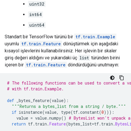
uint32
int64
uint64
Standart bir TensorFlow türünü bir
tf.train.Example
uyumlu
tf.train.Feature
dönüştürmek için aşağıdaki
kısayol işlevlerini kullanabilirsiniz. Her işlevin bir skaler
giriş değeri aldığını ve yukarıdaki üç
list
türünden birini
içeren bir
tf.train.Feature
döndürdüğünü unutmayın:
# The following functions can be used to convert a v
# with tf.train.Example.
def
 _bytes_feature
(
value
):
"""Returns a bytes_list from a string / byte."""
if
 isinstance
(
value
,
 type
(
tf
.
constant
(
0
))):
    value 
=
 value
.
numpy
()
# BytesList won't unpack a
return
 tf
.
train
.
Feature
(
bytes_list
=
tf
.
train
.
BytesL