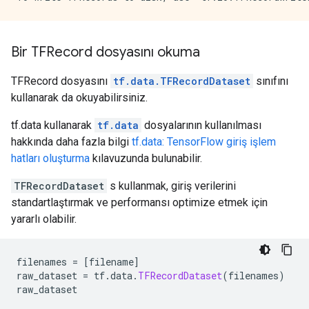
Bir TFRecord dosyasını okuma
TFRecord dosyasını
tf.data.TFRecordDataset
sınıfını
kullanarak da okuyabilirsiniz.
tf.data kullanarak
tf.data
dosyalarının kullanılması
hakkında daha fazla bilgi
tf.data: TensorFlow giriş işlem
hatları oluşturma
kılavuzunda bulunabilir.
TFRecordDataset
s kullanmak, giriş verilerini
standartlaştırmak ve performansı optimize etmek için
yararlı olabilir.
filenames 
=
[
filename
]
raw_dataset 
=
 tf
.
data
.
TFRecordDataset
(
filenames
)
raw_dataset