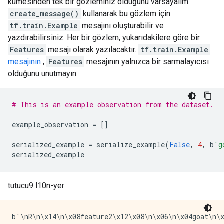
kümesinden tek bir gözleminiz olduğunu varsayalım.
create_message()
kullanarak bu gözlem için
tf.train.Example
mesajını oluşturabilir ve
yazdırabilirsiniz. Her bir gözlem, yukarıdakilere göre bir
Features
mesajı olarak yazılacaktır.
tf.train.Example
mesajının
,
Features
mesajının yalnızca bir sarmalayıcısı
olduğunu unutmayın:
# This is an example observation from the dataset.
example_observation 
=
[]
serialized_example 
=
 serialize_example
(
False
,
4
,
 b
'g
serialized_example
tutucu9 l10n-yer