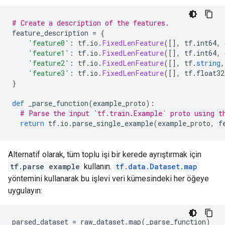
# Create a description of the features.
feature_description 
=
{
'feature0'
:
 tf
.
io
.
FixedLenFeature
([],
 tf
.
int64
,
 
'feature1'
:
 tf
.
io
.
FixedLenFeature
([],
 tf
.
int64
,
 
'feature2'
:
 tf
.
io
.
FixedLenFeature
([],
 tf
.
string
,
'feature3'
:
 tf
.
io
.
FixedLenFeature
([],
 tf
.
float32
}
def
 _parse_function
(
example_proto
):
# Parse the input `tf.train.Example` proto using t
return
 tf
.
io
.
parse_single_example
(
example_proto
,
 f
Alternatif olarak, tüm toplu işi bir kerede ayrıştırmak için
tf.parse example
kullanın.
tf.data.Dataset.map
yöntemini kullanarak bu işlevi veri kümesindeki her öğeye
uygulayın:
parsed_dataset 
=
 raw_dataset
.
map
(
_parse_function
)