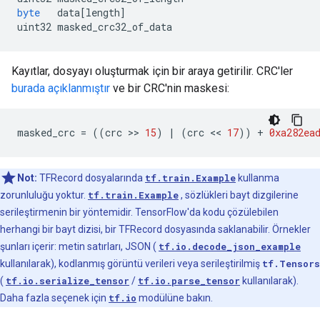
    }

byte
   data
[
length
]
  }

uint32 masked_crc32_of_data
Kayıtlar, dosyayı oluşturmak için bir araya getirilir. CRC'ler
burada açıklanmıştır
ve bir CRC'nin maskesi:
masked_crc 
=
((
crc 
>>
15
)
|
(
crc 
<<
17
))
+
0xa282ea
Not:
TFRecord dosyalarında
tf.train.Example
kullanma
zorunluluğu yoktur.
tf.train.Example
, sözlükleri bayt dizgilerine
serileştirmenin bir yöntemidir. TensorFlow'da kodu çözülebilen
herhangi bir bayt dizisi, bir TFRecord dosyasında saklanabilir. Örnekler
şunları içerir: metin satırları, JSON (
tf.io.decode_json_example
kullanılarak), kodlanmış görüntü verileri veya serileştirilmiş
tf.Tensors
(
tf.io.serialize_tensor
/
tf.io.parse_tensor
kullanılarak).
Daha fazla seçenek için
tf.io
modülüne bakın.