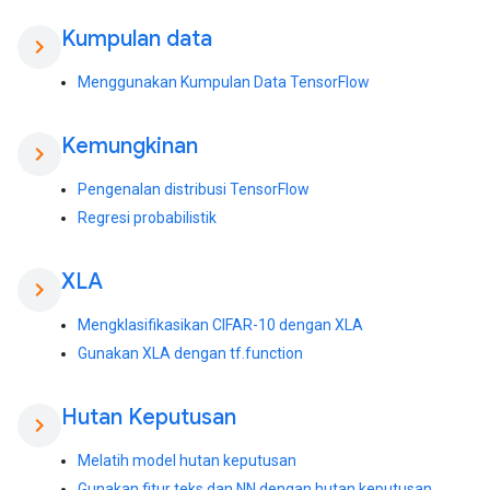
Kumpulan data
chevron_right
Menggunakan Kumpulan Data TensorFlow
Kemungkinan
chevron_right
Pengenalan distribusi TensorFlow
Regresi probabilistik
XLA
chevron_right
Mengklasifikasikan CIFAR-10 dengan XLA
Gunakan XLA dengan tf.function
Hutan Keputusan
chevron_right
Melatih model hutan keputusan
Gunakan fitur teks dan NN dengan hutan keputusan