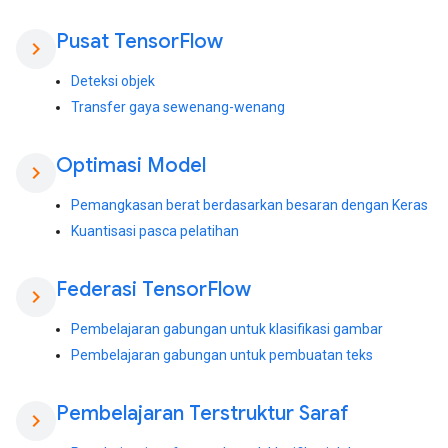
Pusat Tensor
Flow
chevron_right
Deteksi objek
Transfer gaya sewenang-wenang
Optimasi Model
chevron_right
Pemangkasan berat berdasarkan besaran dengan Keras
Kuantisasi pasca pelatihan
Federasi Tensor
Flow
chevron_right
Pembelajaran gabungan untuk klasifikasi gambar
Pembelajaran gabungan untuk pembuatan teks
Pembelajaran Terstruktur Saraf
chevron_right