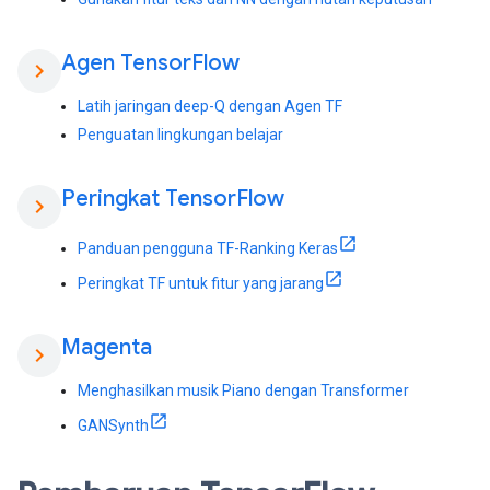
Agen Tensor
Flow
chevron_right
Latih jaringan deep-Q dengan Agen TF
Penguatan lingkungan belajar
Peringkat Tensor
Flow
chevron_right
Panduan pengguna TF-Ranking Keras
Peringkat TF untuk fitur yang jarang
Magenta
chevron_right
Menghasilkan musik Piano dengan Transformer
GANSynth