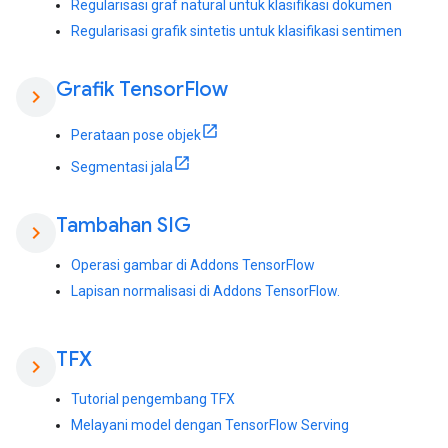
Regularisasi graf natural untuk klasifikasi dokumen
Regularisasi grafik sintetis untuk klasifikasi sentimen
Grafik Tensor
Flow
chevron_right
Perataan pose objek
Segmentasi jala
Tambahan SIG
chevron_right
Operasi gambar di Addons TensorFlow
Lapisan normalisasi di Addons TensorFlow.
TFX
chevron_right
Tutorial pengembang TFX
Melayani model dengan TensorFlow Serving