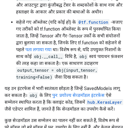
और आउटपुट द्वारा कुंजीबद्ध टेंसर के शब्दकोशों के साथ नाम और
हस्ताक्षर के आकार और प्रकार की बाधाओं के अधीन।
सहेजे गए ऑब्जेक्ट (यदि कोई हो) के
@tf.function
-सजाए
गए तरीकों को tf.function ऑब्जेक्ट के रूप में पुनर्स्थापित किया
जाता है, जिन्हें Tensor और गैर-Tensor तर्कों के सभी संयोजनों
द्वारा बुलाया जा सकता है, जिनके लिए tf.function को सहेजने से
पहले
पता लगाया गया
था। विशेष रूप से, यदि उपयुक्त निशानों के
साथ कोई
obj.__call__
विधि है,
obj
स्वयं पायथन फ़ंक्शन
की तरह कहा जा सकता है। एक साधारण उदाहरण
output_tensor = obj(input_tensor,
training=False)
जैसा दिख सकता है।
यह उन इंटरफेस में भारी स्वतंत्रता छोड़ता है जिन्हें SavedModels लागू
कर सकता है।
obj
के लिए
पुन: प्रयोज्य सेव्डमॉडल इंटरफ़ेस
ऐसे
सम्मेलन स्थापित करता है कि क्लाइंट कोड, जिसमें
hub.KerasLayer
जैसे एडेप्टर शामिल हैं, जानते हैं कि सेव्डमॉडल का उपयोग कैसे करें।
कुछ सेव्डमॉडल उस सम्मेलन का पालन नहीं कर सकते हैं, विशेष रूप से
पूरे मॉडल जो बड़े मॉडल में पुन: उपयोग के लिए नहीं हैं, और केवल सेवारत