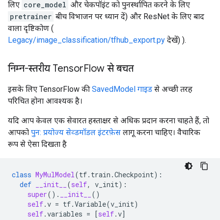
लिए
core_model
और चेकपॉइंट को पुनर्स्थापित करने के लिए
pretrainer
बीच विभाजन पर ध्यान दें) और ResNet के लिए बाद
वाला दृष्टिकोण (
Legacy/image_classification/tfhub_export.py
देखें) ).
निम्न-स्तरीय Tensor
Flow से बचत
इसके लिए TensorFlow की
SavedModel गाइड
से अच्छी तरह
परिचित होना आवश्यक है।
यदि आप केवल एक सेवारत हस्ताक्षर से अधिक प्रदान करना चाहते हैं, तो
आपको
पुन: प्रयोज्य सेव्डमॉडल इंटरफ़ेस
लागू करना चाहिए। वैचारिक
रूप से ऐसा दिखता है
class
MyMulModel
(
tf
.
train
.
Checkpoint
):
def
__init__
(
self
,
v_init
):
super
()
.
__init__
()
self
.
v
=
tf
.
Variable
(
v_init
)
self
.
variables
=
[
self
.
v
]