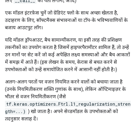
लिए
__call__
का पता लगाना, आदि)
एक मॉडल इंटरफ़ेस चुनें जो ग्रेडिएंट फ्लो के साथ अच्छा खेलता है,
उदाहरण के लिए, सॉफ्टमैक्स संभावनाओं या टॉप-के भविष्यवाणियों के
बजाय आउटपुट लॉग।
यदि मॉडल ड्रॉपआउट, बैच सामान्यीकरण, या इसी तरह की प्रशिक्षण
तकनीकों का उपयोग करता है जिसमें हाइपरपैरामीटर शामिल हैं, तो उन्हें
उन मानों पर सेट करें जो कई अपेक्षित लक्ष्य समस्याओं और बैच आकारों
में समझ में आते हैं। (इस लेखन के समय, केरास से बचत करने से
उपभोक्ताओं को उन्हें समायोजित करने में आसानी नहीं होती है।)
अलग-अलग परतों पर वजन नियमित करने वालों को बचाया जाता है
(उनके नियमितीकरण शक्ति गुणांक के साथ), लेकिन ऑप्टिमाइज़र के
भीतर से वजन नियमितीकरण (जैसे
tf.keras.optimizers.Ftrl.l1_regularization_stren
gth=...)
) खो जाता है। अपने सेव्डमॉडल के उपभोक्ताओं को
तदनुसार सलाह दें।