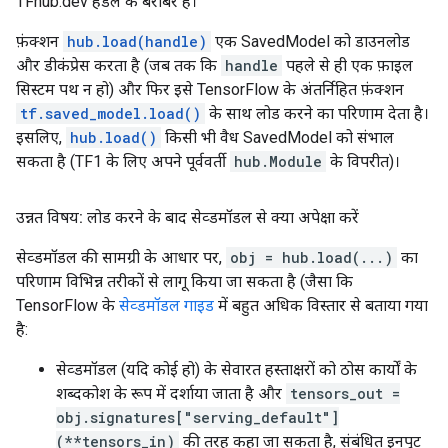
TFhub.dev हैंडल के बराबर हैं।
फ़ंक्शन
hub.load(handle)
एक SavedModel को डाउनलोड
और डीकंप्रेस करता है (जब तक कि
handle
पहले से ही एक फ़ाइल
सिस्टम पथ न हो) और फिर इसे TensorFlow के अंतर्निहित फ़ंक्शन
tf.saved_model.load()
के साथ लोड करने का परिणाम देता है।
इसलिए,
hub.load()
किसी भी वैध SavedModel को संभाल
सकता है (TF1 के लिए अपने पूर्ववर्ती
hub.Module
के विपरीत)।
उन्नत विषय: लोड करने के बाद सेव्डमॉडल से क्या अपेक्षा करें
सेव्डमॉडल की सामग्री के आधार पर,
obj = hub.load(...)
का
परिणाम विभिन्न तरीकों से लागू किया जा सकता है (जैसा कि
TensorFlow के
सेव्डमॉडल गाइड
में बहुत अधिक विस्तार से बताया गया
है:
सेव्डमॉडल (यदि कोई हो) के सेवारत हस्ताक्षरों को ठोस कार्यों के
शब्दकोश के रूप में दर्शाया जाता है और
tensors_out =
obj.signatures["serving_default"]
(**tensors_in)
की तरह कहा जा सकता है, संबंधित इनपुट