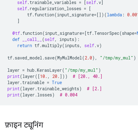
self
.
trainable_variables
=
[
self
.
v
]
self
.
regularization_losses
=
[
tf
.
function
(
input_signature
=
[])(
lambda
:
0.00
]
@tf
.
function
(
input_signature
=
[
tf
.
TensorSpec
(
shape
=
def
__call__
(
self
,
inputs
):
return
tf
.
multiply
(
inputs
,
self
.
v
)
tf
.
saved_model
.
save
(
MyMulModel
(
2.0
),
"/tmp/my_mul"
)
layer
=
hub
.
KerasLayer
(
"/tmp/my_mul"
)
print
(
layer
([
10.
,
20.
]))
# [20., 40.]
layer
.
trainable
=
True
print
(
layer
.
trainable_weights
)
# [2.]
print
(
layer
.
losses
)
# 0.004
फ़ाइन ट्यूनिंग