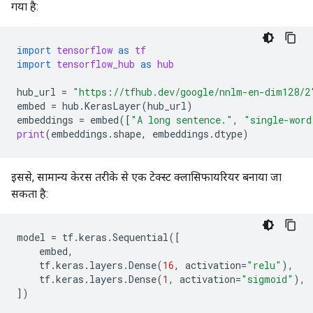
गया है:
import
tensorflow
as
tf
import
tensorflow_hub
as
hub
hub_url
=
"https://tfhub.dev/google/nnlm-en-dim128/2
embed
=
hub
.
KerasLayer
(
hub_url
)
embeddings
=
embed
([
"A long sentence."
,
"single-word
print
(
embeddings
.
shape
,
embeddings
.
dtype
)
इससे, सामान्य केरस तरीके से एक टेक्स्ट क्लासिफायरियर बनाया जा
सकता है:
model
=
tf
.
keras
.
Sequential
([
embed
,
tf
.
keras
.
layers
.
Dense
(
16
,
activation
=
"relu"
),
tf
.
keras
.
layers
.
Dense
(
1
,
activation
=
"sigmoid"
),
])