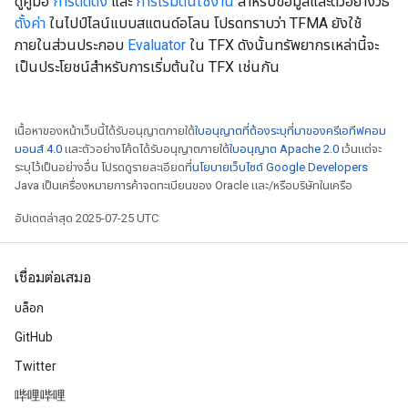
ดูคู่มือ
การติดตั้ง
และ
การเริ่มต้นใช้งาน
สำหรับข้อมูลและตัวอย่างวิธี
ตั้งค่า
ในไปป์ไลน์แบบสแตนด์อโลน โปรดทราบว่า TFMA ยังใช้
ภายในส่วนประกอบ
Evaluator
ใน TFX ดังนั้นทรัพยากรเหล่านี้จะ
เป็นประโยชน์สำหรับการเริ่มต้นใน TFX เช่นกัน
เนื้อหาของหน้าเว็บนี้ได้รับอนุญาตภายใต้
ใบอนุญาตที่ต้องระบุที่มาของครีเอทีฟคอม
มอนส์ 4.0
และตัวอย่างโค้ดได้รับอนุญาตภายใต้
ใบอนุญาต Apache 2.0
เว้นแต่จะ
ระบุไว้เป็นอย่างอื่น โปรดดูรายละเอียดที่
นโยบายเว็บไซต์ Google Developers
Java เป็นเครื่องหมายการค้าจดทะเบียนของ Oracle และ/หรือบริษัทในเครือ
อัปเดตล่าสุด 2025-07-25 UTC
เชื่อมต่อเสมอ
บล็อก
GitHub
Twitter
哔哩哔哩