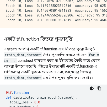
Epoch 10, Loss: 0.12875251471996307, Accuracy: 95.156
Epoch 10, Loss: 0.1189488023519516, Accuracy: 95.625

Epoch 10, Loss: 0.1456708014011383, Accuracy: 95.1562
Epoch 10, Loss: 0.12446556240320206, Accuracy: 95.312
একটি tf
.
function ভিতরে পুনরাবৃত্তি
এছাড়াও আপনি একটি tf.function-এর ভিতরে পুরো ইনপুট
train_dist_dataset
উপর পুনরুক্তি করতে পারেন
for x
in ...
construct ব্যবহার করে বা ইটারেটর তৈরি করে যেমন
আমরা উপরে করেছি। নীচের উদাহরণটি একটি tf.function-এ
প্রশিক্ষণের একটি যুগকে মোড়ানো এবং ফাংশনের ভিতরে
train_dist_dataset
এর উপর পুনরাবৃত্তি করা দেখায়।
@tf
.
function
def
 distributed_train_epoch
(
dataset
):
  total_loss 
=
0.0
  num_batches 
=
0