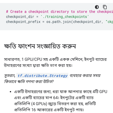
        }

        dim {

# Create a checkpoint directory to store the checkpo
          size: 28

checkpoint_dir 
=
'./training_checkpoints'
        }

checkpoint_prefix 
=
 os
.
path
.
join
(
checkpoint_dir
,
"ck
        dim {

          size: 1

        }

      }

      shape {

ক্ষতি ফাংশন সংজ্ঞায়িত করুন
      }

    }

  }

সাধারণত, 1 GPU/CPU সহ একটি একক মেশিনে, ইনপুট ব্যাচের
}

উদাহরণের সংখ্যা দ্বারা ক্ষতি ভাগ করা হয়।
experimental_type {

  type_id: TFT_PRODUCT

সুতরাং,
tf.distribute.Strategy
ব্যবহার করার সময়
  args {

কিভাবে ক্ষতি গণনা করা উচিত?
    type_id: TFT_DATASET

    args {

একটি উদাহরণের জন্য, ধরা যাক আপনার কাছে 4টি GPU
      type_id: TFT_PRODUCT

এবং একটি ব্যাচের মাপ 64। ইনপুটের একটি ব্যাচ
      args {

        type_id: TFT_TENSOR

প্রতিলিপি (4 GPUs) জুড়ে বিতরণ করা হয়, প্রতিটি
        args {

প্রতিলিপি 16 আকারের একটি ইনপুট পায়।