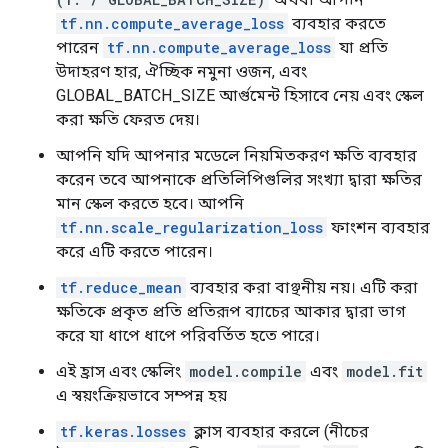
        args {

tf.nn.compute_average_loss
ব্যবহার করতে
          type_id: TFT_UINT8

পারেন
tf.nn.compute_average_loss
যা প্রতি
        }

উদাহরণ হার, ঐচ্ছিক নমুনা ওজন, এবং
      }

    }

GLOBAL_BATCH_SIZE আর্গুমেন্ট হিসাবে নেয় এবং স্কেল
  }

করা ক্ষতি ফেরত দেয়।
}

আপনি যদি আপনার মডেলে নিয়মিতকরণ ক্ষতি ব্যবহার
2022-01-26 05:45:54.034762: W tensorflow/core/grappl
করেন তবে আপনাকে প্রতিলিপিগুলির সংখ্যা দ্বারা ক্ষতির
op: "TensorSliceDataset"

মান স্কেল করতে হবে। আপনি
input: "Placeholder/_0"

tf.nn.scale_regularization_loss
ফাংশন ব্যবহার
input: "Placeholder/_1"

করে এটি করতে পারেন।
attr {

  key: "Toutput_types"

tf.reduce_mean
ব্যবহার করা বাঞ্ছনীয় নয়। এটি করা
  value {

ক্ষতিকে প্রকৃত প্রতি প্রতিরূপ ব্যাচের আকার দ্বারা ভাগ
    list {

      type: DT_FLOAT

করে যা ধাপে ধাপে পরিবর্তিত হতে পারে।
      type: DT_UINT8

এই হ্রাস এবং স্কেলিং
model.compile
এবং
model.fit
    }

  }

এ স্বয়ংক্রিয়ভাবে সম্পন্ন হয়
}

tf.keras.losses
ক্লাস ব্যবহার করলে (নীচের
attr {
