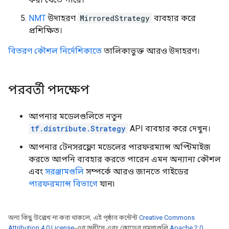
NMT
উদাহরণ
MirroredStrategy
ব্যবহার করে
প্রশিক্ষিত।
বিতরণ কৌশল নির্দেশিকাতে
তালিকাভুক্ত আরও উদাহরণ।
পরবর্তী পদক্ষেপ
আপনার মডেলগুলিতে নতুন
tf.distribute.Strategy
API ব্যবহার করে দেখুন।
আপনার টেনসরফ্লো মডেলের পারফরম্যান্স অপ্টিমাইজ
করতে আপনি ব্যবহার করতে পারেন এমন অন্যান্য কৌশল
এবং
সরঞ্জামগুলি
সম্পর্কে আরও জানতে গাইডের
পারফরম্যান্স বিভাগে
যান৷
অন্য কিছু উল্লেখ না করা থাকলে, এই পৃষ্ঠার কন্টেন্ট
Creative Commons
Attribution 4.0 License
-এর অধীনে এবং কোডের নমুনাগুলি
Apache 2.0