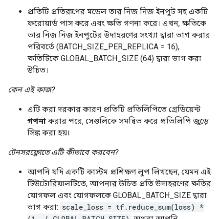
          type_id: TFT_FLOAT

        }

প্রতিটি প্রতিরূপের মডেল তার নিজ নিজ ইনপুট সহ একটি
      }

ফরোয়ার্ড পাস করে এবং ক্ষতি গণনা করে। এখন, ক্ষতিকে
      args {

তার নিজ নিজ ইনপুটের উদাহরণের সংখ্যা দ্বারা ভাগ করার
        type_id: TFT_TENSOR

পরিবর্তে (BATCH_SIZE_PER_REPLICA = 16),
        args {

ক্ষতিটিকে GLOBAL_BATCH_SIZE (64) দ্বারা ভাগ করা
          type_id: TFT_UINT8

        }

উচিত।
      }

    }

কেন এই কাজ?
  }

  args {

এটি করা দরকার কারণ প্রতিটি প্রতিলিপিতে গ্রেডিয়েন্ট
    type_id: TFT_DATASET

গণনা
করার পরে, সেগুলিকে সমন্বিত করে প্রতিলিপি জুড়ে
    args {

সিঙ্ক করা হয়।
      type_id: TFT_PRODUCT

      args {

টেনসরফ্লোতে এটি কীভাবে করবেন?
        type_id: TFT_TENSOR

        args {

আপনি যদি একটি কাস্টম প্রশিক্ষণ লুপ লিখছেন, যেমন এই
          type_id: TFT_FLOAT

টিউটোরিয়ালটিতে, আপনার উচিত প্রতি উদাহরণের ক্ষতির
        }

যোগফল এবং যোগফলকে GLOBAL_BATCH_SIZE দ্বারা
      }

      args {

ভাগ করা:
scale_loss = tf.reduce_sum(loss) *
        type_id: TFT_TENSOR

(1. / GLOBAL_BATCH_SIZE)
অথবা আপনি