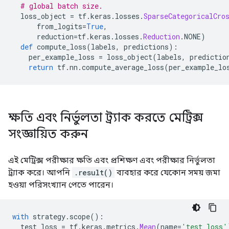
        args {

# global batch size.
          type_id: TFT_FLOAT

  loss_object 
=
 tf
.
keras
.
losses
.
SparseCategoricalCro
        }

      from_logits
=
True
,
      }

      reduction
=
tf
.
keras
.
losses
.
Reduction
.
NONE
)
      args {

def
 compute_loss
(
labels
,
 predictions
):
        type_id: TFT_TENSOR

    per_example_loss 
=
 loss_object
(
labels
,
 predictio
        args {

return
 tf
.
nn
.
compute_average_loss
(
per_example_lo
          type_id: TFT_UINT8

        }

      }

    }

ক্ষতি এবং নির্ভুলতা ট্র্যাক করতে মেট্রিক্স
  }

  args {

সংজ্ঞায়িত করুন
    type_id: TFT_DATASET

    args {

      type_id: TFT_PRODUCT

এই মেট্রিক্স পরীক্ষার ক্ষতি এবং প্রশিক্ষণ এবং পরীক্ষার নির্ভুলতা
      args {

ট্র্যাক করে। আপনি
.result()
ব্যবহার করে যেকোন সময় জমা
        type_id: TFT_TENSOR

হওয়া পরিসংখ্যান পেতে পারেন।
        args {

          type_id: TFT_FLOAT

        }

with
 strategy
.
scope
():
      }

  test_loss 
=
 tf
.
keras
.
metrics
.
Mean
(
name
=
'test_loss'