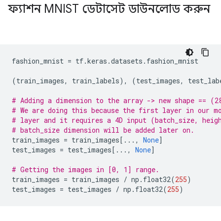
ফ্যাশন MNIST ডেটাসেট ডাউনলোড করুন
fashion_mnist 
=
 tf
.
keras
.
datasets
.
fashion_mnist
(
train_images
,
 train_labels
),
(
test_images
,
 test_lab
# Adding a dimension to the array -> new shape == (2
# We are doing this because the first layer in our m
# layer and it requires a 4D input (batch_size, heig
# batch_size dimension will be added later on.
train_images 
=
 train_images
[...,
None
]
test_images 
=
 test_images
[...,
None
]
# Getting the images in [0, 1] range.
train_images 
=
 train_images 
/
 np
.
float32
(
255
)
test_images 
=
 test_images 
/
 np
.
float32
(
255
)