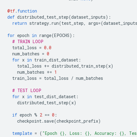
@tf
.
function
def
 distributed_test_step
(
dataset_inputs
):
return
 strategy
.
run
(
test_step
,
 args
=(
dataset_input
for
 epoch 
in
 range
(
EPOCHS
):
# TRAIN LOOP
  total_loss 
=
0.0
  num_batches 
=
0
for
 x 
in
 train_dist_dataset
:
    total_loss 
+=
 distributed_train_step
(
x
)
    num_batches 
+=
1
  train_loss 
=
 total_loss 
/
 num_batches
# TEST LOOP
for
 x 
in
 test_dist_dataset
:
    distributed_test_step
(
x
)
if
 epoch 
%
2
==
0
:
    checkpoint
.
save
(
checkpoint_prefix
)
template
=
(
"Epoch {}, Loss: {}, Accuracy: {}, Tes