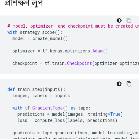
প্রশিক্ষণ লুপ
# model, optimizer, and checkpoint must be created u
with
 strategy
.
scope
():
  model 
=
 create_model
()
  optimizer 
=
 tf
.
keras
.
optimizers
.
Adam
()
  checkpoint 
=
 tf
.
train
.
Checkpoint
(
optimizer
=
optimiz
def
 train_step
(
inputs
):
  images
,
 labels 
=
 inputs
with
 tf
.
GradientTape
()
as
 tape
:
    predictions 
=
 model
(
images
,
 training
=
True
)
    loss 
=
 compute_loss
(
labels
,
 predictions
)
  gradients 
=
 tape
.
gradient
(
loss
,
 model
.
trainable_va
  optimizer
.
apply_gradients
(
zip
(
gradients
,
 model
.
tra