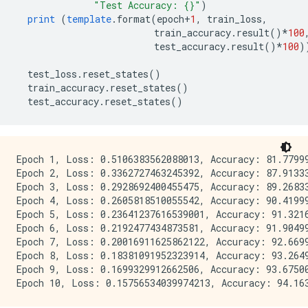
"Test Accuracy: {}"
)
print
(
template
.
format
(
epoch
+
1
,
 train_loss
,
                         train_accuracy
.
result
()*
100
                         test_accuracy
.
result
()*
100
)
  test_loss
.
reset_states
()
  train_accuracy
.
reset_states
()
  test_accuracy
.
reset_states
()
Epoch 1, Loss: 0.5106383562088013, Accuracy: 81.77999
Epoch 2, Loss: 0.3362727463245392, Accuracy: 87.91333
Epoch 3, Loss: 0.2928692400455475, Accuracy: 89.26833
Epoch 4, Loss: 0.2605818510055542, Accuracy: 90.41999
Epoch 5, Loss: 0.23641237616539001, Accuracy: 91.3216
Epoch 6, Loss: 0.2192477434873581, Accuracy: 91.90499
Epoch 7, Loss: 0.20016911625862122, Accuracy: 92.6699
Epoch 8, Loss: 0.18381091952323914, Accuracy: 93.2649
Epoch 9, Loss: 0.1699329912662506, Accuracy: 93.67500