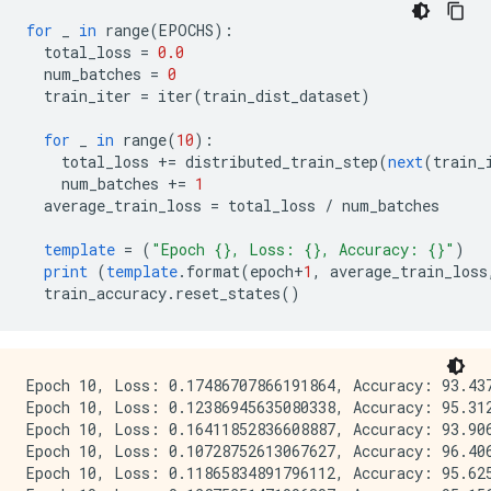
for
 _ 
in
 range
(
EPOCHS
):
  total_loss 
=
0.0
  num_batches 
=
0
  train_iter 
=
 iter
(
train_dist_dataset
)
for
 _ 
in
 range
(
10
):
    total_loss 
+=
 distributed_train_step
(
next
(
train_
    num_batches 
+=
1
  average_train_loss 
=
 total_loss 
/
 num_batches
template
=
(
"Epoch {}, Loss: {}, Accuracy: {}"
)
print
(
template
.
format
(
epoch
+
1
,
 average_train_loss
  train_accuracy
.
reset_states
()
Epoch 10, Loss: 0.17486707866191864, Accuracy: 93.437
Epoch 10, Loss: 0.12386945635080338, Accuracy: 95.312
Epoch 10, Loss: 0.16411852836608887, Accuracy: 93.906
Epoch 10, Loss: 0.10728752613067627, Accuracy: 96.406
Epoch 10, Loss: 0.11865834891796112, Accuracy: 95.625