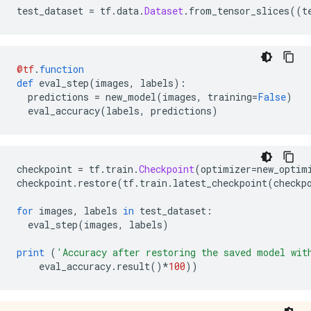
test_dataset 
=
 tf
.
data
.
Dataset
.
from_tensor_slices
((
t
@tf
.
function
def
 eval_step
(
images
,
 labels
):
  predictions 
=
 new_model
(
images
,
 training
=
False
)
  eval_accuracy
(
labels
,
 predictions
)
checkpoint 
=
 tf
.
train
.
Checkpoint
(
optimizer
=
new_optim
checkpoint
.
restore
(
tf
.
train
.
latest_checkpoint
(
checkp
for
 images
,
 labels 
in
 test_dataset
:
  eval_step
(
images
,
 labels
)
print
(
'Accuracy after restoring the saved model wit
    eval_accuracy
.
result
()*
100
))