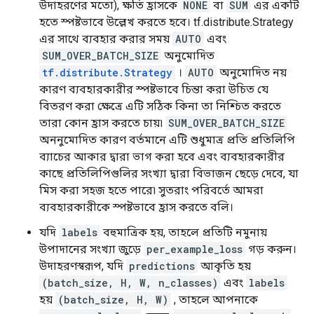
  key: "_cardinality"

উদাহরণের মতো), ক্ষতি হ্রাসকে
NONE
বা
SUM
এর একটি
  value {

হতে স্পষ্টভাবে উল্লেখ করতে হবে। tf.distribute.Strategy
    i: 10000

এর সাথে ব্যবহার করার সময়
AUTO
এবং
  }

SUM_OVER_BATCH_SIZE
অনুমোদিত
}

tf.distribute.Strategy
।
AUTO
অনুমোদিত নয়
attr {

  key: "is_files"

কারণ ব্যবহারকারীর স্পষ্টভাবে চিন্তা করা উচিত যে
  value {

বিতরণ করা ক্ষেত্রে এটি সঠিক কিনা তা নিশ্চিত করতে
    b: false

তারা কোন হ্রাস করতে চায়৷
SUM_OVER_BATCH_SIZE
  }

অননুমোদিত কারণ বর্তমানে এটি শুধুমাত্র প্রতি প্রতিলিপি
}

ব্যাচের আকার দ্বারা ভাগ করা হবে এবং ব্যবহারকারীর
attr {

  key: "metadata"

কাছে প্রতিলিপিগুলির সংখ্যা দ্বারা বিভাজন ছেড়ে দেবে, যা
  value {

মিস করা সহজ হতে পারে৷ সুতরাং পরিবর্তে আমরা
    s: "\n\024TensorSliceDataset:3"

ব্যবহারকারীকে স্পষ্টভাবে হ্রাস করতে বলি।
  }

}

যদি
labels
বহুমাত্রিক হয়, তাহলে প্রতিটি নমুনায়
attr {

উপাদানের সংখ্যা জুড়ে
per_example_loss
গড় করুন।
  key: "output_shapes"

উদাহরণস্বরূপ, যদি
predictions
আকৃতি হয়
  value {

(batch_size, H, W, n_classes)
এবং
labels
    list {

      shape {

হয়
(batch_size, H, W)
, তাহলে আপনাকে
        dim {
