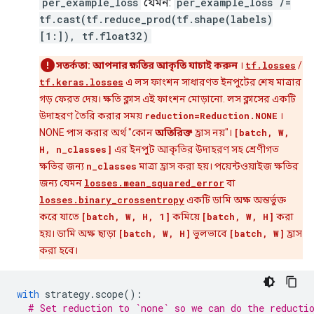
per_example_loss
যেমন:
per_example_loss /=
          size: 28

tf.cast(tf.reduce_prod(tf.shape(labels)
        }

[1:]), tf.float32)
        dim {

          size: 28

সতর্কতা:
আপনার ক্ষতির আকৃতি যাচাই করুন
।
tf.losses
/
        }

        dim {

tf.keras.losses
এ লস ফাংশন সাধারণত ইনপুটের শেষ মাত্রার
          size: 1

গড় ফেরত দেয়। ক্ষতি ক্লাস এই ফাংশন মোড়ানো. লস ক্লাসের একটি
        }

উদাহরণ তৈরি করার সময়
reduction=Reduction.NONE
।
      }

NONE পাস করার অর্থ "কোন
অতিরিক্ত
হ্রাস নয়"।
[batch, W,
      shape {

H, n_classes]
এর ইনপুট আকৃতির উদাহরণ সহ শ্রেণীগত
      }

    }

ক্ষতির জন্য
n_classes
মাত্রা হ্রাস করা হয়। পয়েন্টওয়াইজ ক্ষতির
  }

জন্য যেমন
losses.mean_squared_error
বা
}

losses.binary_crossentropy
একটি ডামি অক্ষ অন্তর্ভুক্ত
experimental_type {

করে যাতে
[batch, W, H, 1]
কমিয়ে
[batch, W, H]
করা
  type_id: TFT_PRODUCT

হয়। ডামি অক্ষ ছাড়া
[batch, W, H]
ভুলভাবে
[batch, W]
হ্রাস
  args {

    type_id: TFT_DATASET

করা হবে।
    args {

      type_id: TFT_PRODUCT

      args {

with
 strategy
.
scope
():
        type_id: TFT_TENSOR

# Set reduction to `none` so we can do the reducti