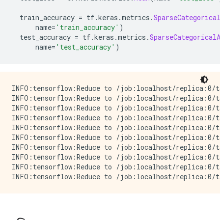
      args {

        type_id: TFT_TENSOR

  train_accuracy 
=
 tf
.
keras
.
metrics
.
SparseCategorica
        args {

      name
=
'train_accuracy'
)
          type_id: TFT_UINT8

  test_accuracy 
=
 tf
.
keras
.
metrics
.
SparseCategorical
        }

      name
=
'test_accuracy'
)
      }

    }

  }

INFO:tensorflow:Reduce to /job:localhost/replica:0/t
INFO:tensorflow:Reduce to /job:localhost/replica:0/t
INFO:tensorflow:Reduce to /job:localhost/replica:0/t
INFO:tensorflow:Reduce to /job:localhost/replica:0/t
INFO:tensorflow:Reduce to /job:localhost/replica:0/t
INFO:tensorflow:Reduce to /job:localhost/replica:0/t
INFO:tensorflow:Reduce to /job:localhost/replica:0/t
INFO:tensorflow:Reduce to /job:localhost/replica:0/t
INFO:tensorflow:Reduce to /job:localhost/replica:0/t