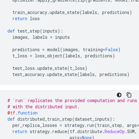
  train_accuracy
.
update_state
(
labels
,
 predictions
)
return
 loss 
def
 test_step
(
inputs
):
  images
,
 labels 
=
 inputs
  predictions 
=
 model
(
images
,
 training
=
False
)
  t_loss 
=
 loss_object
(
labels
,
 predictions
)
  test_loss
.
update_state
(
t_loss
)
  test_accuracy
.
update_state
(
labels
,
 predictions
)
# `run` replicates the provided computation and runs
# with the distributed input.
@tf
.
function
def
 distributed_train_step
(
dataset_inputs
):
  per_replica_losses 
=
 strategy
.
run
(
train_step
,
 args
return
 strategy
.
reduce
(
tf
.
distribute
.
ReduceOp
.
SUM
,
                         axis
=
None
)