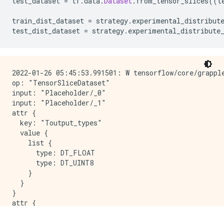
test_dataset 
=
 tf
.
data
.
Dataset
.
from_tensor_slices
((
t
train_dist_dataset 
=
 strategy
.
experimental_distribut
test_dist_dataset 
=
 strategy
.
experimental_distribute
2022-01-26 05:45:53.991501: W tensorflow/core/grappl
op: "TensorSliceDataset"

input: "Placeholder/_0"

input: "Placeholder/_1"

attr {

  key: "Toutput_types"

  value {

    list {

      type: DT_FLOAT

      type: DT_UINT8

    }

  }

}

attr {

  key: "_cardinality"

  value {
