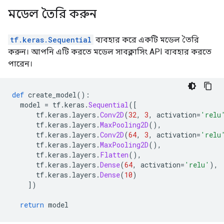
    i: 60000

মডেল তৈরি করুন
  }

}

attr {

tf.keras.Sequential
ব্যবহার করে একটি মডেল তৈরি
  key: "is_files"

করুন। আপনি এটি করতে মডেল সাবক্লাসিং API ব্যবহার করতে
  value {

পারেন।
    b: false

  }

}

def
 create_model
():
attr {

  model 
=
 tf
.
keras
.
Sequential
([
  key: "metadata"

      tf
.
keras
.
layers
.
Conv2D
(
32
,
3
,
 activation
=
'relu
  value {

      tf
.
keras
.
layers
.
MaxPooling2D
(),
    s: "\n\024TensorSliceDataset:0"

      tf
.
keras
.
layers
.
Conv2D
(
64
,
3
,
 activation
=
'relu
  }

      tf
.
keras
.
layers
.
MaxPooling2D
(),
}

      tf
.
keras
.
layers
.
Flatten
(),
attr {

      tf
.
keras
.
layers
.
Dense
(
64
,
 activation
=
'relu'
),
  key: "output_shapes"

      tf
.
keras
.
layers
.
Dense
(
10
)
  value {

])
    list {

      shape {

return
 model
        dim {

          size: 28
