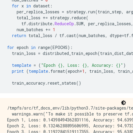
for
 x 
in
 dataset
:
    per_replica_losses 
=
 strategy
.
run
(
train_step
,
 ar
    total_loss 
+=
 strategy
.
reduce
(
      tf
.
distribute
.
ReduceOp
.
SUM
,
 per_replica_losses
    num_batches 
+=
1
return
 total_loss 
/
 tf
.
cast
(
num_batches
,
 dtype
=
tf
.
for
 epoch 
in
 range
(
EPOCHS
):
  train_loss 
=
 distributed_train_epoch
(
train_dist_da
template
=
(
"Epoch {}, Loss: {}, Accuracy: {}"
)
print
(
template
.
format
(
epoch
+
1
,
 train_loss
,
 train_
  train_accuracy
.
reset_states
()
/tmpfs/src/tf_docs_env/lib/python3.7/site-packages/t
  warnings.warn("To make it possible to preserve tf.d
Epoch 1, Loss: 0.14398494362831116, Accuracy: 94.6399
Epoch 2, Loss: 0.13246288895606995, Accuracy: 94.9733
Epoch 3, Loss: 0.11922841519117355, Accuracy: 95.6383