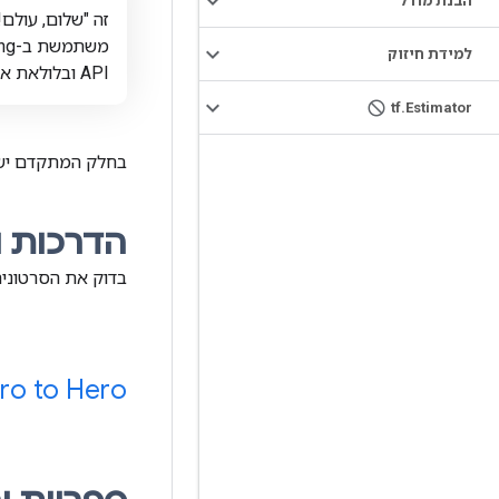
הבנת מודל
זה "שלום, עולם
משת
למידת חיזוק
API ובלולאת אימון מותאמת אישית.
tf
.
Estimator
בחלק המתקדם יש 
הדרכות ו
בדוק את הסרטונים הא
ro to Hero