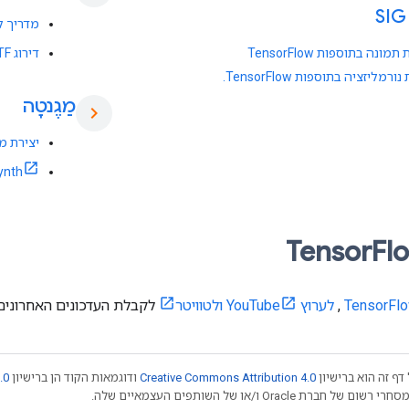
מדריך למשתמש
מונה בתוספות TensorFlow
דירוג TF עבור תכונות דלילות
רמליזציה בתוספות TensorFlow.
מַגֶנטָה
chevron_right
יצירת מו
ynth
Fl
,
לערוץ YouTube
ולטוויטר
לקבלת העדכונים האחרונים
דף זה הוא ברישיון
Creative Commons Attribution 4.0
ודוגמאות הקוד הן ברישיון
.0