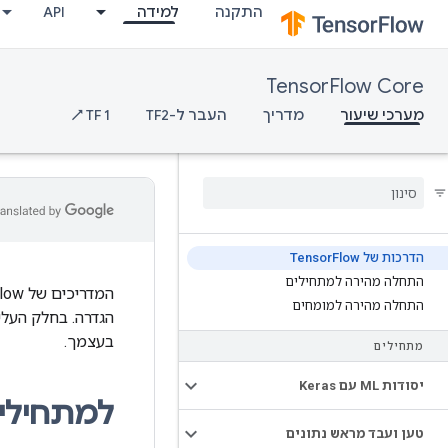
התקנה
למידה
API
TensorFlow Core
מערכי שיעור
מדריך
העבר ל-TF2
TF 1 ↗
הדרכות של Tensor
Flow
התחלה מהירה למתחילים
התחלה מהירה למומחים
הגדרה. בחלק העלי
בעצמך.
מתחילים
יסודות ML עם Keras
למתחילי
טען ועבד מראש נתונים