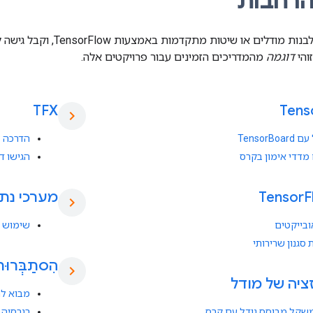
הרחבות
כדי לבנות מודלים או שי
דוגמה
מהמדריכים הזמינים עבור פרויקטים אלה.
TFX
Tens
chevron_right
TensorBo
הדרכה למ
מדדי אימון בקרס
הגישו דגם עם ving
F
Tensor
מערכי נתו
chevron_right
אובייקטים
שימוש בערכ
סגנון שרירותי
הִסתַבְּרוּ
chevron_right
ציה של מודל
מבוא להפצות 
משקל מבוסס גודל עם קרס
רגרסיה 