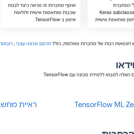
!" המחברת
אוסף מחברות זה מראה כיצד לבנות
משת ב-Keras subclassing
שכבות מותאמות אישית ולולאות
אימון ב-TensorFlow.
דוגמאות רבות של מחברות מאלפות, כולל
תרגום מכונה עצבי
,
רובוטר
ידאו
לה למבוא ללמידת מכונה עם TensorFlow:
Flow ML Ze
Tensor
ראיית מחשב 