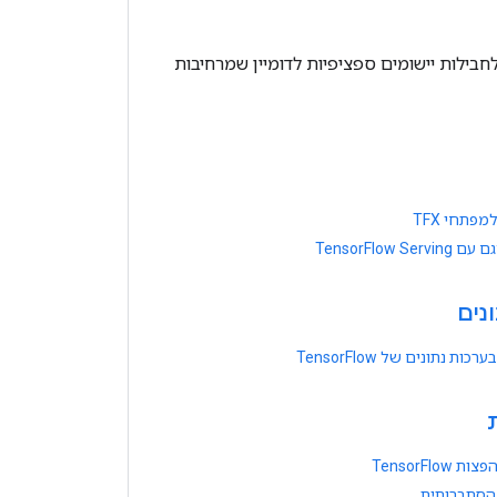
טות מתקדמות באמצעות TensorFlow, וקבל גישה לחבילות יישומים ספציפיות לדומיין שמרחיבות
פתחי TFX
TensorFlow Ser
נים
ות נתונים של TensorFlow
ת
TensorFlow
הסתברותית