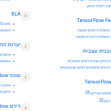
זציה לאחר אימון
XLA
chevron_right
Tensor
Flow F
סיווג CIFAR-10 עם XLA
מאוחדת לסיווג תמונה
השתמש ב-XLA עם on
 מאוחדת ליצירת טקסט
יערות הח
chevron_right
בנית עצבית
אימון מ
גרפים טבעית לסיווג מסמכים
השתמש בתכונ
גרפים סינתטיים לסיווג סנטימנטים
סוכני Tensor
low
chevron_right
Flo
אימון רשת Deep-Q עם
חיזוק ס
תנוחת אובייקט
 רשת
דירוג Tensor
low
chevron_right