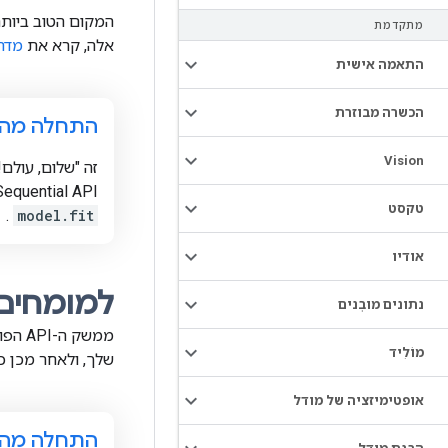
מתקדמת
אלה, קרא את
מדריך 
התאמה אישית
הכשרה מבוזרת
התחלה מהי
Vision
זה "שלום, עולם
s Sequential API
טקסט
.
model.fit
אודיו
למומחים
נתונים מובְנים
מוֹלִיד
שלך, ולאחר מכן כ
אופטימיזציה של מודל
התחלה מה