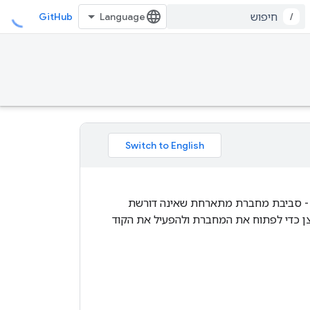
GitHub
/
מדריכים של TensorFlow כתובים כמחברות Jupyter ופועלות ישירות ב-Google Colab - סביבת מחברת מתארחת שאינה דורשת
ן כדי לפתוח את המחברת ולהפעיל את הקוד