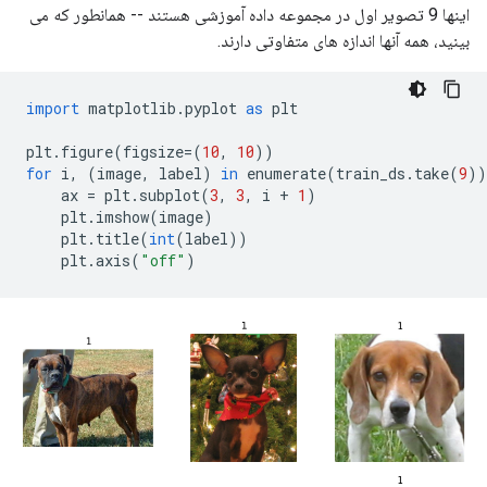
اینها 9 تصویر اول در مجموعه داده آموزشی هستند -- همانطور که می
بینید، همه آنها اندازه های متفاوتی دارند.
import
 matplotlib
.
pyplot 
as
 plt
plt
.
figure
(
figsize
=(
10
,
10
))
for
 i
,
(
image
,
 label
)
in
 enumerate
(
train_ds
.
take
(
9
))
    ax 
=
 plt
.
subplot
(
3
,
3
,
 i 
+
1
)
    plt
.
imshow
(
image
)
    plt
.
title
(
int
(
label
))
    plt
.
axis
(
"off"
)