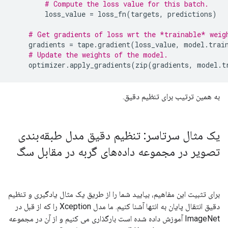
# Compute the loss value for this batch.
        loss_value 
=
 loss_fn
(
targets
,
 predictions
)
# Get gradients of loss wrt the *trainable* weig
    gradients 
=
 tape
.
gradient
(
loss_value
,
 model
.
trai
# Update the weights of the model.
    optimizer
.
apply_gradients
(
zip
(
gradients
,
 model
.
t
به همین ترتیب برای تنظیم دقیق.
یک مثال سرتاسر: تنظیم دقیق مدل طبقه‌بندی
تصویر در مجموعه داده‌های گربه در مقابل سگ
برای تثبیت این مفاهیم، ​​بیایید شما را از طریق یک مثال یادگیری و تنظیم
دقیق انتقال پایان به انتها آشنا کنیم. ما مدل Xception را که از قبل در
ImageNet آموزش داده شده است بارگذاری می کنیم و از آن در مجموعه