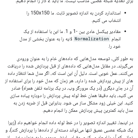
برای تغذیه شبکه عصبی مناسب نیست. ما باید 2 کار را انجام دهیم:
استاندارد کردن به اندازه تصویر ثابت. ما 150x150 را
انتخاب می کنیم.
مقادیر پیکسل عادی بین -1 و 1. ما این با استفاده از یک
انجام
Normalization
لایه را به عنوان بخشی از مدل
خود را.
به طور کلی، توسعه مدل‌هایی که داده‌های خام را به عنوان ورودی
می‌گیرند، در مقابل مدل‌هایی که داده‌های از قبل پردازش شده را دریافت
می‌کنند، عمل خوبی است. دلیل آن این است که، اگر مدل شما انتظار داده
های از پیش پردازش شده را دارد، هر زمان که مدل خود را برای استفاده از
آن در جای دیگری (در یک مرورگر وب، در یک برنامه تلفن همراه) صادر
می کنید، باید دقیقا همان خط لوله پیش پردازش را دوباره پیاده سازی
کنید. این خیلی زود مشکل ساز می شود. بنابراین قبل از ضربه زدن به
مدل باید کمترین پیش پردازش ممکن را انجام دهیم.
در اینجا، تغییر اندازه تصویر را در خط لوله داده انجام خواهیم داد (زیرا
یک شبکه عصبی عمیق تنها می‌تواند دسته‌ای از داده‌ها را پردازش کند)، و
زمانی که آن را ایجاد می‌کنیم، مقیاس ارزش ورودی را به عنوان بخشی از