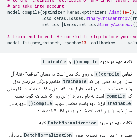
# are take into account
model
.
compile
(
optimizer
=
keras
.
optimizers
.
Adam
(
1e-5
),
              loss
=
keras
.
losses
.
BinaryCrossentropy
(
f
              metrics
=[
keras
.
metrics
.
BinaryAccuracy
(
# Train end-to-end. Be careful to stop before you ov
model
.
fit
(
new_dataset
,
 epochs
=
10
,
 callbacks
=...,
 val
نکته مهم در مورد
compile()
و
trainable
تماس
compile()
بر روی یک مدل است به معنای "توقف" رفتار آن
مدل. این به معنی این که
trainable
مقادیر ویژگی در زمان مدل
وارد شده است باید در تمام طول عمر که مدل حفظ شده است، تا زمانی
که
compile
است به نام دوباره. از این رو، اگر شما هر گونه تغییر
trainable
ارزش، به پاسخ مطمئن شوید
compile()
دوباره در
مدل خود را برای تغییرات خود را به در نظر گرفته شود.
نکات مهم در مورد
BatchNormalization
لایه
بسیاری از مدل های تصویر حاوی
BatchNormalization
لایه. آن