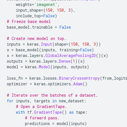
    weights
=
'imagenet'
,
    input_shape
=(
150
,
150
,
3
),
    include_top
=
False
)
# Freeze base model
base_model
.
trainable 
=
False
# Create new model on top.
inputs 
=
 keras
.
Input
(
shape
=(
150
,
150
,
3
))
x 
=
 base_model
(
inputs
,
 training
=
False
)
x 
=
 keras
.
layers
.
GlobalAveragePooling2D
()(
x
)
outputs 
=
 keras
.
layers
.
Dense
(
1
)(
x
)
model 
=
 keras
.
Model
(
inputs
,
 outputs
)
loss_fn 
=
 keras
.
losses
.
BinaryCrossentropy
(
from_logit
optimizer 
=
 keras
.
optimizers
.
Adam
()
# Iterate over the batches of a dataset.
for
 inputs
,
 targets 
in
 new_dataset
:
# Open a GradientTape.
with
 tf
.
GradientTape
()
as
 tape
:
# Forward pass.
        predictions 
=
 model
(
inputs
)