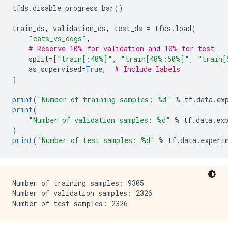
tfds
.
disable_progress_bar
()
train_ds
,
 validation_ds
,
 test_ds 
=
 tfds
.
load
(
"cats_vs_dogs"
,
# Reserve 10% for validation and 10% for test
    split
=[
"train[:40%]"
,
"train[40%:50%]"
,
"train[
    as_supervised
=
True
,
# Include labels
)
print
(
"Number of training samples: %d"
%
 tf
.
data
.
ex
print
(
"Number of validation samples: %d"
%
 tf
.
data
.
ex
)
print
(
"Number of test samples: %d"
%
 tf
.
data
.
experi
Number of training samples: 9305

Number of validation samples: 2326
