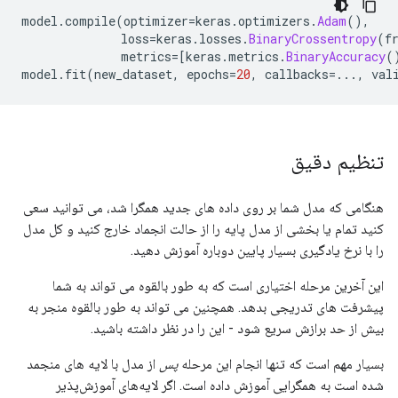
model
.
compile
(
optimizer
=
keras
.
optimizers
.
Adam
(),
              loss
=
keras
.
losses
.
BinaryCrossentropy
(
f
              metrics
=[
keras
.
metrics
.
BinaryAccuracy
(
model
.
fit
(
new_dataset
,
 epochs
=
20
,
 callbacks
=...,
 val
تنظیم دقیق
هنگامی که مدل شما بر روی داده های جدید همگرا شد، می توانید سعی
کنید تمام یا بخشی از مدل پایه را از حالت انجماد خارج کنید و کل مدل
را با نرخ یادگیری بسیار پایین دوباره آموزش دهید.
این آخرین مرحله اختیاری است که به طور بالقوه می تواند به شما
پیشرفت های تدریجی بدهد. همچنین می تواند به طور بالقوه منجر به
بیش از حد برازش سریع شود - این را در نظر داشته باشید.
بسیار مهم است که تنها انجام این مرحله
پس
از مدل با لایه های منجمد
شده است به همگرایی آموزش داده است. اگر لایه‌های آموزش‌پذیر