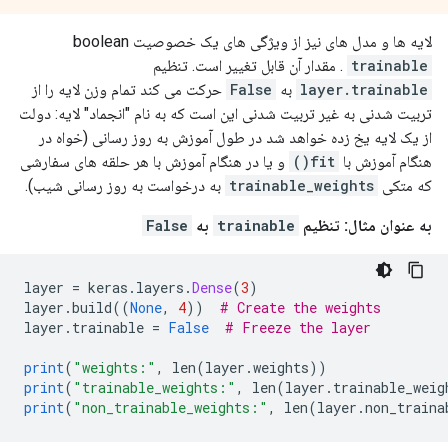
لایه ها و مدل های نیز از ویژگی های یک خصوصیت boolean
trainable
. مقدار آن قابل تغییر است. تنظیم
layer.trainable
به
False
حرکت می کند تمام وزن لایه را از
تربیت شدنی به غیر تربیت شدنی این است که به نام "انجماد" لایه: دولت
از یک لایه یخ زده خواهد شد در طول آموزش به روز رسانی (خواه در
هنگام آموزش با
fit()
و یا در هنگام آموزش با هر حلقه های سفارشی
که متکی
trainable_weights
به درخواست به روز رسانی شیب).
به عنوان مثال: تنظیم
trainable
به
False
layer 
=
 keras
.
layers
.
Dense
(
3
)
layer
.
build
((
None
,
4
))
# Create the weights
layer
.
trainable 
=
False
# Freeze the layer
print
(
"weights:"
,
 len
(
layer
.
weights
))
print
(
"trainable_weights:"
,
 len
(
layer
.
trainable_weig
print
(
"non_trainable_weights:"
,
 len
(
layer
.
non_traina