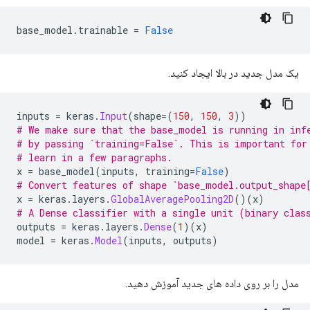
base_model
.
trainable 
=
False
یک مدل جدید در بالا ایجاد کنید.
inputs 
=
 keras
.
Input
(
shape
=(
150
,
150
,
3
))
# We make sure that the base_model is running in inf
# by passing `training=False`. This is important for
# learn in a few paragraphs.
x 
=
 base_model
(
inputs
,
 training
=
False
)
# Convert features of shape `base_model.output_shape
x 
=
 keras
.
layers
.
GlobalAveragePooling2D
()(
x
)
# A Dense classifier with a single unit (binary clas
outputs 
=
 keras
.
layers
.
Dense
(
1
)(
x
)
model 
=
 keras
.
Model
(
inputs
,
 outputs
)
مدل را بر روی داده های جدید آموزش دهید.