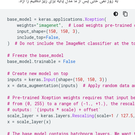
به روز نمی حتی پس از ما مدل پایه برای ریز تنظیم را آزاد.
base_model 
=
 keras
.
applications
.
Xception
(
    weights
=
"imagenet"
,
# Load weights pre-trained 
    input_shape
=(
150
,
150
,
3
),
    include_top
=
False
,
)
# Do not include the ImageNet classifier at the t
# Freeze the base_model
base_model
.
trainable 
=
False
# Create new model on top
inputs 
=
 keras
.
Input
(
shape
=(
150
,
150
,
3
))
x 
=
 data_augmentation
(
inputs
)
# Apply random data a
# Pre-trained Xception weights requires that input b
# from (0, 255) to a range of (-1., +1.), the rescal
# outputs: `(inputs * scale) + offset`
scale_layer 
=
 keras
.
layers
.
Rescaling
(
scale
=
1
/
127.5
x 
=
 scale_layer
(
x
)
# The base model contains batchnorm layers. We want 