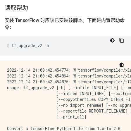
读取帮助
安装 TensorFlow 时应该已安装该脚本。下面是内置帮助命
令：
tf_upgrade_v2
-h
2022-12-14 21:00:42.454774: W tensorflow/compiler/xl
2022-12-14 21:00:42.454864: W tensorflow/compiler/xl
2022-12-14 21:00:42.454875: W tensorflow/compiler/tf
usage: tf_upgrade_v2 [-h] [--infile INPUT_FILE] [--o
                     [--intree INPUT_TREE] [--outtree
                     [--copyotherfiles COPY_OTHER_FIL
                     [--no_import_rename] [--no_upgra
                     [--reportfile REPORT_FILENAME] 
                     [--print_all]

Convert a TensorFlow Python file from 1.x to 2.0
