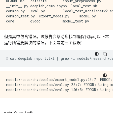
README.md   datasets        input_preprocess.py      
__init__.py deeplab_demo.ipynb  local_test.sh        
common.py   eval.py         local_test_mobilenetv2.sh
common_test.py  export_model.py     model.py

但是其中包含错误。该报告会帮助您找到确保代码可以正常
运行所需要解决的错误。下面是前三个错误：
cat
deeplab_report.txt
|
grep
-i
models/research/d
models/research/deeplab/export_model.py:25:7: ERROR:
models/research/deeplab/eval.py:28:7: ERROR: Using m