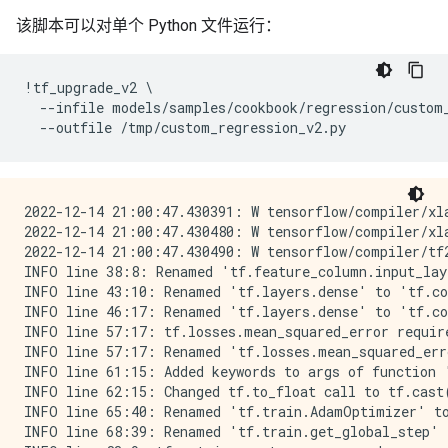
该脚本可以对单个 Python 文件运行：
!
tf_upgrade_v2
 \

--
infile
models
/
samples
/
cookbook
/
regression
/
custom
--
outfile
/
tmp
/
custom_regression_v2
.
py
2022-12-14 21:00:47.430391: W tensorflow/compiler/xl
2022-12-14 21:00:47.430480: W tensorflow/compiler/xl
2022-12-14 21:00:47.430490: W tensorflow/compiler/tf
INFO line 38:8: Renamed 'tf.feature_column.input_lay
INFO line 43:10: Renamed 'tf.layers.dense' to 'tf.co
INFO line 46:17: Renamed 'tf.layers.dense' to 'tf.co
INFO line 57:17: tf.losses.mean_squared_error requir
INFO line 57:17: Renamed 'tf.losses.mean_squared_err
INFO line 61:15: Added keywords to args of function '
INFO line 62:15: Changed tf.to_float call to tf.cast(
INFO line 65:40: Renamed 'tf.train.AdamOptimizer' to
INFO line 68:39: Renamed 'tf.train.get_global_step' 