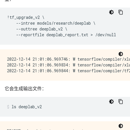
!
tf_upgrade_v2
 \

--
intree
models
/
research
/
deeplab
 \

--
outtree
deeplab_v2
 \

--
reportfile
deeplab_report
.
txt
 > 
/
dev
/
null
2022-12-14 21:01:06.969746: W tensorflow/compiler/xl
2022-12-14 21:01:06.969834: W tensorflow/compiler/xl
它会生成输出文件：
ls
deeplab_v2