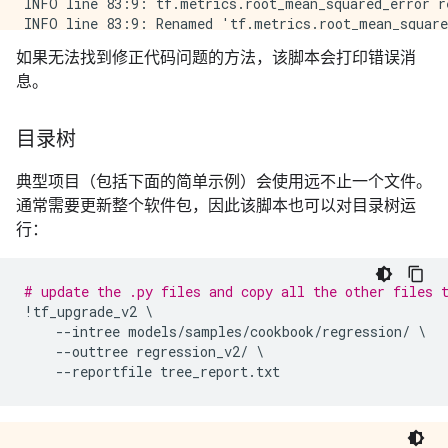
INFO line 83:9: tf.metrics.root_mean_squared_error r
INFO line 83:9: Renamed 'tf.metrics.root_mean_square
INFO line 142:23: Renamed 'tf.train.AdamOptimizer' t
如果无法找到修正代码问题的方法，该脚本会打印错误消
INFO line 162:2: Renamed 'tf.logging.set_verbosity' 
息。
INFO line 162:27: Renamed 'tf.logging.INFO' to 'tf.c
INFO line 163:2: Renamed 'tf.app.run' to 'tf.compat.
TensorFlow 2.0 Upgrade Script

目录树
-----------------------------

Converted 1 files

典型项目（包括下面的简单示例）会使用远不止一个文件。
Detected 0 issues that require attention

-----------------------------------------------------
通常需要更新整个软件包，因此该脚本也可以对目录树运
行：
# update the .py files and copy all the other files 
!
tf_upgrade_v2
 \

--
intree
models
/
samples
/
cookbook
/
regression
/
 \

--
outtree
regression_v2
/
 \

--
reportfile
tree_report
.
txt