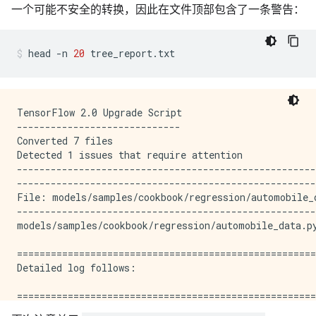
一个可能不安全的转换，因此在文件顶部包含了一条警告：
head
-n
20
tree_report.txt
TensorFlow 2.0 Upgrade Script

-----------------------------

Converted 7 files

Detected 1 issues that require attention

-----------------------------------------------------
-----------------------------------------------------
File: models/samples/cookbook/regression/automobile_d
-----------------------------------------------------
models/samples/cookbook/regression/automobile_data.p
=====================================================
Detailed log follows:

=====================================================
=====================================================