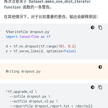
再次注意关于
Dataset.make_one_shot_iterator
Input tree: 'models/samples/cookbook/regression/'

function
函数的一条警告。
=====================================================
-----------------------------------------------------
在其他情况下，对于比较重要的更改，输出会解释原因：
Processing file 'models/samples/cookbook/regression/_
%%
writefile
dropout
.
py
import
tensorflow
as
tf
d
=
tf
.
nn
.
dropout
(
tf
.
range
(
10
),
0.2
)
z
=
tf
.
zeros_like
(
d
,
optimize
=
False
)
!
tf_upgrade_v2
 \

--
infile
dropout
.
py
 \

--
outfile
dropout_v2
.
py
 \

--
reportfile
dropout_report
.
txt
 > 
/
dev
/
null