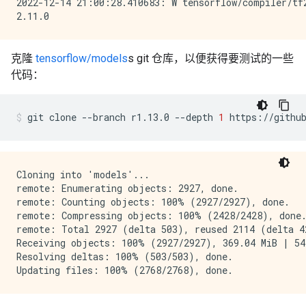
2022-12-14 21:00:28.410683: W tensorflow/compiler/tf
克隆
tensorflow/models
s git 仓库，以便获得要测试的一些
代码：
git
clone
--branch
r1.13.0
--depth
1
https://githu
Cloning into 'models'...

remote: Enumerating objects: 2927, done.

remote: Counting objects: 100% (2927/2927), done.

remote: Compressing objects: 100% (2428/2428), done.
remote: Total 2927 (delta 503), reused 2114 (delta 42
Receiving objects: 100% (2927/2927), 369.04 MiB | 54.
Resolving deltas: 100% (503/503), done.
