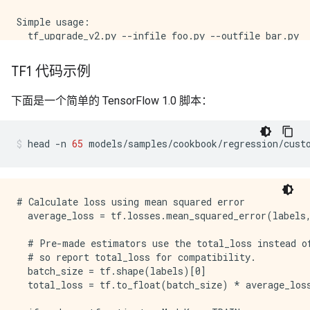
Simple usage:

  tf_upgrade_v2.py --infile foo.py --outfile bar.py

  tf_upgrade_v2.py --infile foo.ipynb --outfile bar.i
  tf_upgrade_v2.py --intree ~/code/old --outtree ~/co
TF1 代码示例
optional arguments:

下面是一个简单的 TensorFlow 1.0 脚本：
  -h, --help            show this help message and ex
  --infile INPUT_FILE   If converting a single file, 
                        convert

head
-n
65
models/samples/cookbook/regression/cust
  --outfile OUTPUT_FILE

                        If converting a single file, 
  --intree INPUT_TREE   If converting a whole tree of
                        read from (relative or absolu
  --outtree OUTPUT_TREE

# Calculate loss using mean squared error

                        If converting a whole tree of
  average_loss = tf.losses.mean_squared_error(labels,
                        directory (relative or absolu
  --copyotherfiles COPY_OTHER_FILES

  # Pre-made estimators use the total_loss instead of
                        If converting a whole tree of
  # so report total_loss for compatibility.

                        the other files.

  batch_size = tf.shape(labels)[0]

  --inplace             If converting a set of files,
  total_loss = tf.to_float(batch_size) * average_loss
                        conversion to be performed on