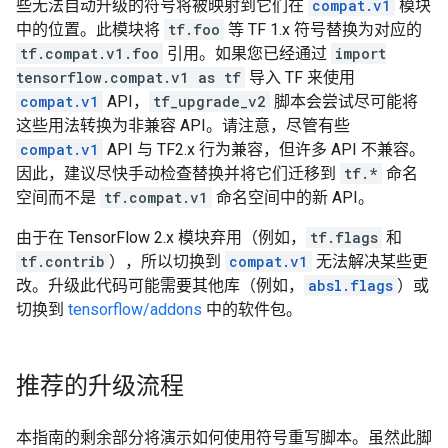
些无法自动升级的符号将被映射到它们在
compat.v1
模块
中的位置。此模块将
tf.foo
等 TF 1.x 符号替换为对应的
tf.compat.v1.foo
引用。如果您已经通过
import
tensorflow.compat.v1 as tf
导入 TF 来使用
compat.v1
API，
tf_upgrade_v2
脚本会尝试尽可能将
这些用法转换为非兼容 API。请注意，尽管有些
compat.v1
API 与 TF2.x 行为兼容，但许多 API 不兼容。
因此，建议尽快手动检查替换并将它们迁移到
tf.*
命名
空间而不是
tf.compat.v1
命名空间中的新 API。
由于在 TensorFlow 2.x 模块弃用（例如，
tf.flags
和
tf.contrib
），所以切换到
compat.v1
无法解决某些更
改。升级此代码可能需要其他库（例如，
absl.flags
）或
切换到
tensorflow/addons
中的软件包。
推荐的升级流程
本指南的剩余部分将演示如何使用符号重写脚本。虽然此脚