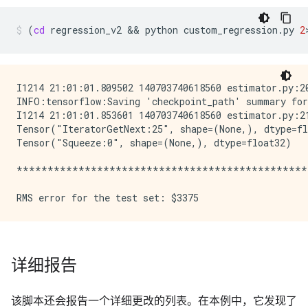
INFO line 46:17: Renamed 'tf.layers.dense' to 'tf.co
INFO line 57:17: tf.losses.mean_squared_error requir
(
cd
regression_v2
&&
python
custom_regression.py
2
INFO line 57:17: Renamed 'tf.losses.mean_squared_err
INFO line 61:15: Added keywords to args of function '
INFO line 62:15: Changed tf.to_float call to tf.cast(
INFO line 65:40: Renamed 'tf.train.AdamOptimizer' to
I1214 21:01:01.809502 140703740618560 estimator.py:20
INFO line 68:39: Renamed 'tf.train.get_global_step' 
INFO:tensorflow:Saving 'checkpoint_path' summary for
INFO line 83:9: tf.metrics.root_mean_squared_error r
I1214 21:01:01.853601 140703740618560 estimator.py:2
INFO line 83:9: Renamed 'tf.metrics.root_mean_square
Tensor("IteratorGetNext:25", shape=(None,), dtype=fl
INFO line 142:23: Renamed 'tf.train.AdamOptimizer' t
Tensor("Squeeze:0", shape=(None,), dtype=float32)

INFO line 162:2: Renamed 'tf.logging.set_verbosity' 
INFO line 162:27: Renamed 'tf.logging.INFO' to 'tf.c
***********************************************
INFO line 163:2: Renamed 'tf.app.run' to 'tf.compat.
TensorFlow 2.0 Upgrade Script

-----------------------------

Converted 7 files

Detected 1 issues that require attention

-----------------------------------------------------
-----------------------------------------------------
详细报告
File: models/samples/cookbook/regression/automobile_d
-----------------------------------------------------
该脚本还会报告一个详细更改的列表。在本例中，它发现了
models/samples/cookbook/regression/automobile_data.p