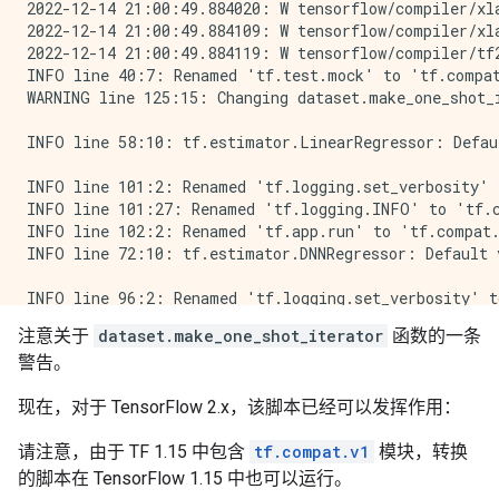
2022-12-14 21:00:49.884020: W tensorflow/compiler/xl
2022-12-14 21:00:49.884109: W tensorflow/compiler/xl
2022-12-14 21:00:49.884119: W tensorflow/compiler/tf
INFO line 40:7: Renamed 'tf.test.mock' to 'tf.compat
WARNING line 125:15: Changing dataset.make_one_shot_
INFO line 58:10: tf.estimator.LinearRegressor: Defau
INFO line 101:2: Renamed 'tf.logging.set_verbosity' 
INFO line 101:27: Renamed 'tf.logging.INFO' to 'tf.c
INFO line 102:2: Renamed 'tf.app.run' to 'tf.compat.
INFO line 72:10: tf.estimator.DNNRegressor: Default 
INFO line 96:2: Renamed 'tf.logging.set_verbosity' t
INFO line 96:27: Renamed 'tf.logging.INFO' to 'tf.co
注意关于
dataset.make_one_shot_iterator
函数的一条
INFO line 97:2: Renamed 'tf.app.run' to 'tf.compat.v
警告。
INFO line 82:10: tf.estimator.LinearRegressor: Defau
现在，对于 TensorFlow 2.x，该脚本已经可以发挥作用：
INFO line 105:2: Renamed 'tf.logging.set_verbosity' 
INFO line 105:27: Renamed 'tf.logging.INFO' to 'tf.c
请注意，由于 TF 1.15 中包含
tf.compat.v1
模块，转换
INFO line 106:2: Renamed 'tf.app.run' to 'tf.compat.
INFO line 38:8: Renamed 'tf.feature_column.input_lay
的脚本在 TensorFlow 1.15 中也可以运行。
INFO line 43:10: Renamed 'tf.layers.dense' to 'tf.co