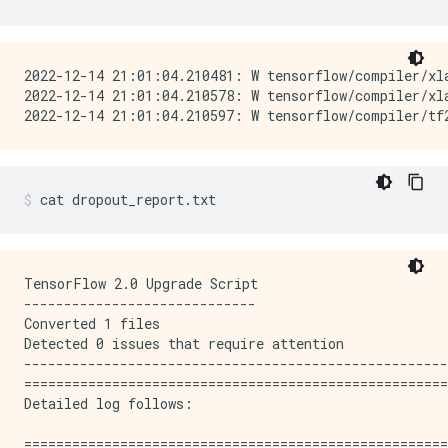
2022-12-14 21:01:04.210481: W tensorflow/compiler/xl
2022-12-14 21:01:04.210578: W tensorflow/compiler/xl
cat
dropout_report.txt
TensorFlow 2.0 Upgrade Script

-----------------------------

Converted 1 files

Detected 0 issues that require attention

-----------------------------------------------------
=====================================================
Detailed log follows:

=====================================================