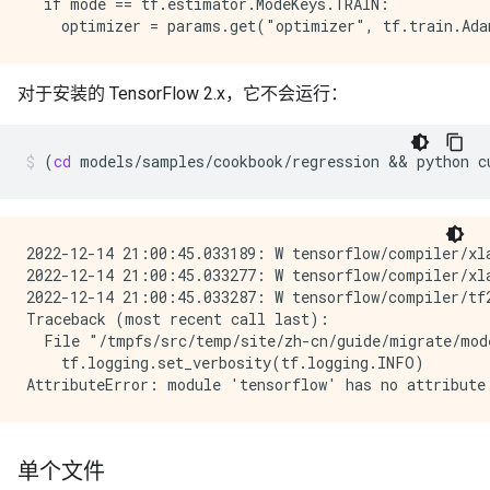
  --no_import_rename    Not to rename import to compa
  if mode == tf.estimator.ModeKeys.TRAIN:

  --no_upgrade_compat_v1_import

                        If specified, don't upgrade e
                        `tensorflow.compat.v1 as tf` 
                        Otherwise, explicit imports o
对于安装的 TensorFlow 2.x，它不会运行：
                        `tensorflow.compat.v1 as tf` 
  --reportfile REPORT_FILENAME

                        The name of the file where th
(
cd
models/samples/cookbook/regression
&&
python
c
                        stored.(default: report.txt)

  --mode {DEFAULT,SAFETY}

                        Upgrade script mode. Support
                        only straightforward conversi
2022-12-14 21:00:45.033189: W tensorflow/compiler/xl
                        more difficult cases, switch 
2022-12-14 21:00:45.033277: W tensorflow/compiler/xl
                        Keep 1.* code intact and impo
2022-12-14 21:00:45.033287: W tensorflow/compiler/tf
  --print_all           Print full log to stdout inst
Traceback (most recent call last):

  File "/tmpfs/src/temp/site/zh-cn/guide/migrate/mod
    tf.logging.set_verbosity(tf.logging.INFO)

单个文件