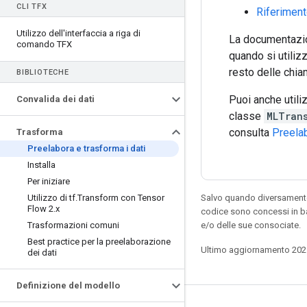
CLI TFX
Riferimen
Utilizzo dell'interfaccia a riga di
La documentazi
comando TFX
quando si utiliz
resto delle chia
BIBLIOTECHE
Puoi anche util
Convalida dei dati
classe
MLTran
consulta
Preela
Trasforma
Preelabora e trasforma i dati
Installa
Per iniziare
Utilizzo di tf
.
Transform con Tensor
Salvo quando diversamente 
Flow 2
.
x
codice sono concessi in b
Trasformazioni comuni
e/o delle sue consociate.
Best practice per la preelaborazione
Ultimo aggiornamento 202
dei dati
Definizione del modello