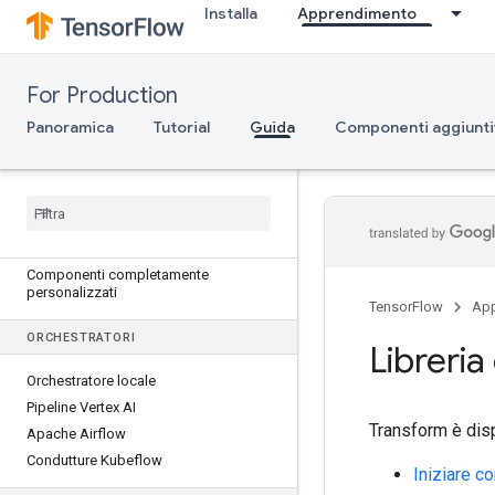
Installa
Apprendimento
InfraValidator
spintore
Bulk Inferrer
For Production
COMPONENTI PERSONALIZZATI
Panoramica
Tutorial
Guida
Componenti aggiunti
TFX
Comprensione dei componenti
personalizzati
Componenti basati su funzioni Python
Componenti basati su container
Componenti completamente
personalizzati
TensorFlow
App
ORCHESTRATORI
Libreria
Orchestratore locale
Pipeline Vertex AI
Transform è dis
Apache Airflow
Condutture Kubeflow
Iniziare c