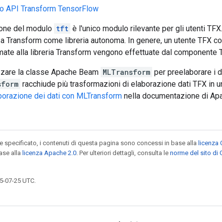
to API Transform TensorFlow
one del modulo
tft
è l'unico modulo rilevante per gli utenti TFX
za Transform come libreria autonoma. In genere, un utente TFX c
mate alla libreria Transform vengono effettuate dal componente 
izzare la classe Apache Beam
MLTransform
per preelaborare i d
sform
racchiude più trasformazioni di elaborazione dati TFX in un'
borazione dei dati con MLTransform
nella documentazione di Ap
specificato, i contenuti di questa pagina sono concessi in base alla
licenza 
ase alla
licenza Apache 2.0
. Per ulteriori dettagli, consulta le
norme del sito di
5-07-25 UTC.