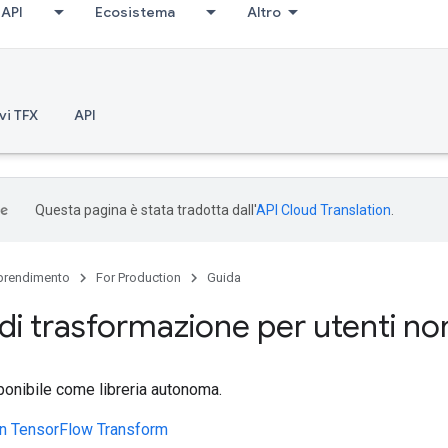
API
Ecosistema
Altro
vi TFX
API
Questa pagina è stata tradotta dall'
API Cloud Translation
.
rendimento
For Production
Guida
 di trasformazione per utenti n
ponibile come libreria autonoma.
on TensorFlow Transform