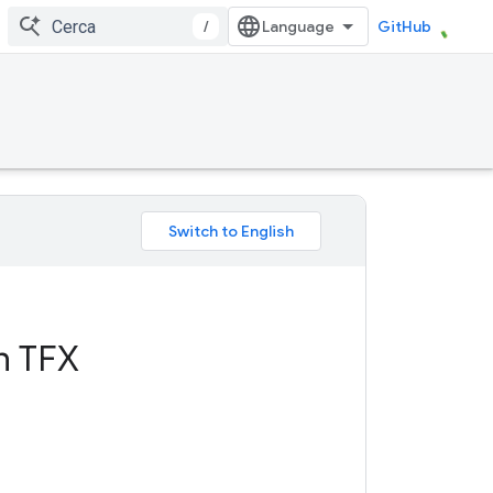
/
GitHub
on TFX