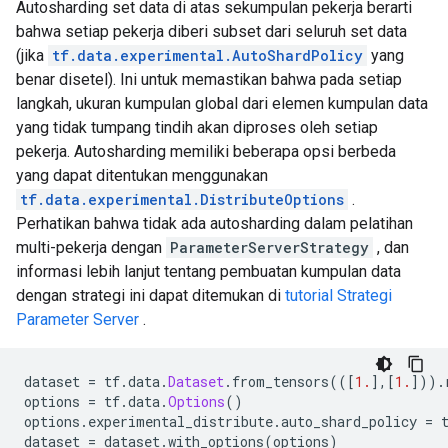
Autosharding set data di atas sekumpulan pekerja berarti
bahwa setiap pekerja diberi subset dari seluruh set data
(jika
tf.data.experimental.AutoShardPolicy
yang
benar disetel). Ini untuk memastikan bahwa pada setiap
langkah, ukuran kumpulan global dari elemen kumpulan data
yang tidak tumpang tindih akan diproses oleh setiap
pekerja. Autosharding memiliki beberapa opsi berbeda
yang dapat ditentukan menggunakan
tf.data.experimental.DistributeOptions
.
Perhatikan bahwa tidak ada autosharding dalam pelatihan
multi-pekerja dengan
ParameterServerStrategy
, dan
informasi lebih lanjut tentang pembuatan kumpulan data
dengan strategi ini dapat ditemukan di
tutorial Strategi
Parameter Server
.
dataset 
=
 tf
.
data
.
Dataset
.
from_tensors
(([
1.
],[
1.
])).
options 
=
 tf
.
data
.
Options
()
options
.
experimental_distribute
.
auto_shard_policy 
=
 
dataset 
=
 dataset
.
with_options
(
options
)