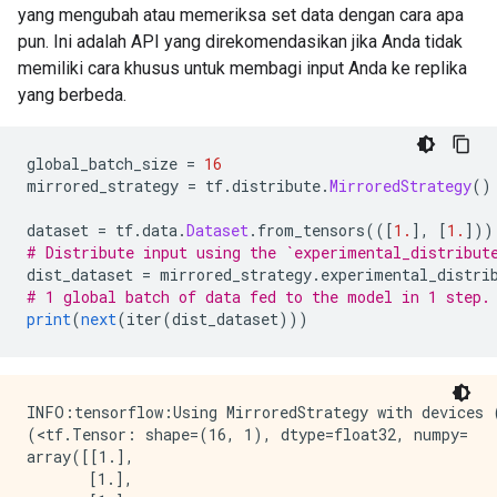
 [0.7]

yang mengubah atau memeriksa set data dengan cara apa
 [0.7]

pun. Ini adalah API yang direkomendasikan jika Anda tidak
 [0.7]], shape=(16, 1), dtype=float32)

memiliki cara khusus untuk membagi input Anda ke replika
tf.Tensor(

yang berbeda.
[[0.7]

 [0.7]

 [0.7]

 [0.7]

global_batch_size 
=
16
 [0.7]

mirrored_strategy 
=
 tf
.
distribute
.
MirroredStrategy
()
 [0.7]

 [0.7]

dataset 
=
 tf
.
data
.
Dataset
.
from_tensors
(([
1.
],
[
1.
]))
 [0.7]

# Distribute input using the `experimental_distribut
 [0.7]

dist_dataset 
=
 mirrored_strategy
.
experimental_distri
 [0.7]

# 1 global batch of data fed to the model in 1 step.
 [0.7]

print
(
next
(
iter
(
dist_dataset
)))
 [0.7]

 [0.7]

 [0.7]

 [0.7]

INFO:tensorflow:Using MirroredStrategy with devices 
 [0.7]], shape=(16, 1), dtype=float32)

(<tf.Tensor: shape=(16, 1), dtype=float32, numpy=

tf.Tensor(

array([[1.],

[[0.7]

       [1.],

 [0.7]
