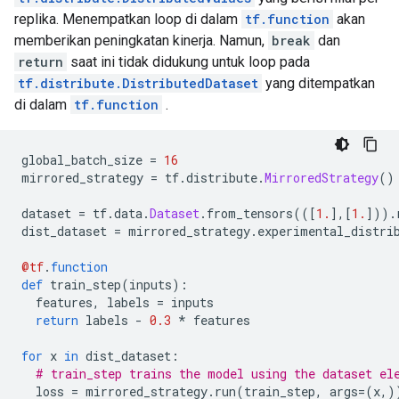
replika. Menempatkan loop di dalam
tf.function
akan
memberikan peningkatan kinerja. Namun,
break
dan
return
saat ini tidak didukung untuk loop pada
tf.distribute.DistributedDataset
yang ditempatkan
di dalam
tf.function
.
global_batch_size 
=
16
mirrored_strategy 
=
 tf
.
distribute
.
MirroredStrategy
()
dataset 
=
 tf
.
data
.
Dataset
.
from_tensors
(([
1.
],[
1.
])).
dist_dataset 
=
 mirrored_strategy
.
experimental_distri
@tf
.
function
def
 train_step
(
inputs
):
  features
,
 labels 
=
 inputs
return
 labels 
-
0.3
*
 features
for
 x 
in
 dist_dataset
:
# train_step trains the model using the dataset el
  loss 
=
 mirrored_strategy
.
run
(
train_step
,
 args
=(
x
,)