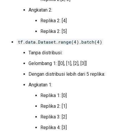
  value {

    i: 1

Angkatan 2:
  }

}

Replika 2: [4]
attr {

Replika 2: [5]
  key: "metadata"

  value {

tf.data.Dataset.range(4).batch(4)
    s: "\n\017TensorDataset:4"

  }

Tanpa distribusi:
}

attr {

Gelombang 1: [[0], [1], [2], [3]]
  key: "output_shapes"

  value {

Dengan distribusi lebih dari 5 replika:
    list {

Angkatan 1:
      shape {

        dim {

Replika 1: [0]
          size: 1

        }

Replika 2: [1]
      }

      shape {

Replika 3: [2]
        dim {

          size: 1

Replika 4: [3]
        }
