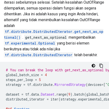
 [0.7]

iterasi sebelumnya selesai. Setelah kesalahan OutOfRange
 [0.7]

 [0.7]

dilemparkan, semua operasi dalam fungsi akan segera
 [0.7]

 [0.7]

dihentikan. Jika ini adalah kasus yang ingin Anda hindari,
 [0.7]

 [0.7]

 [0.7]

alternatif yang tidak menimbulkan kesalahan OutOfRange
 [0.7]

 [0.7]

 [0.7]

adalah
 [0.7]

 [0.7]

tf.distribute.DistributedIterator.get_next_as_op
 [0.7]

 [0.7]

tional()
.
get_next_as_optional
mengembalikan
 [0.7]

 [0.7]

tf.experimental.Optional
yang berisi elemen
 [0.7]

 [0.7]

 [0.7]

berikutnya atau tidak ada nilai jika
 [0.7]

 [0.7]], shape=(16, 1), dtype=float32)

 [0.7]

tf.distribute.DistributedIterator
telah berakhir.
Loss is  tf.Tensor(

 [0.7]

[[0.7]

 [0.7]], shape=(16, 1), dtype=float32)

 [0.7]

Loss is  tf.Tensor(

# You can break the loop with get_next_as_optional b
 [0.7]

[[0.7]

global_batch_size 
=
4
 [0.7]

 [0.7]

steps_per_loop 
=
5
 [0.7]

 [0.7]

strategy 
=
 tf
.
distribute
.
MirroredStrategy
(
devices
=[
"
 [0.7]

 [0.7]

 [0.7]

 [0.7]

dataset 
=
 tf
.
data
.
Dataset
.
range
(
9
).
batch
(
global_batc
 [0.7]

 [0.7]

distributed_iterator 
=
 iter
(
strategy
.
experimental_di
 [0.7]

 [0.7]

 [0.7]

 [0.7]

@tf
.
function