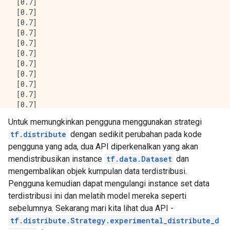
 [0.7]

 [0.7]

 [0.7]

 [0.7]

 [0.7]

 [0.7]

 [0.7]

 [0.7]

 [0.7]

 [0.7]

 [0.7]

 [0.7]

Untuk memungkinkan pengguna menggunakan strategi
 [0.7]

tf.distribute
dengan sedikit perubahan pada kode
 [0.7]], shape=(16, 1), dtype=float32)

tf.Tensor(

pengguna yang ada, dua API diperkenalkan yang akan
[[0.7]

mendistribusikan instance
tf.data.Dataset
dan
 [0.7]

mengembalikan objek kumpulan data terdistribusi.
 [0.7]

Pengguna kemudian dapat mengulangi instance set data
 [0.7]

terdistribusi ini dan melatih model mereka seperti
 [0.7]

 [0.7]

sebelumnya. Sekarang mari kita lihat dua API -
 [0.7]

tf.distribute.Strategy.experimental_distribute_d
 [0.7]
