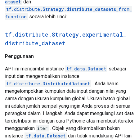
ataset
dan
 [0.7]

tf.distribute.Strategy.distribute_datasets_from_
 [0.7]

function
secara lebih rinci:
 [0.7]

 [0.7]

 [0.7]

tf
.
distribute
.
Strategy
.
experimental
_
 [0.7]

 [0.7]

distribute
_
dataset
 [0.7]], shape=(16, 1), dtype=float32)

tf.Tensor(

Penggunaan
[[0.7]

 [0.7]

API ini mengambil instance
tf.data.Dataset
sebagai
 [0.7]

input dan mengembalikan instance
 [0.7]

tf.distribute.DistributedDataset
. Anda harus
 [0.7]

mengelompokkan kumpulan data input dengan nilai yang
 [0.7]

 [0.7]

sama dengan ukuran kumpulan global. Ukuran batch global
 [0.7]

ini adalah jumlah sampel yang ingin Anda proses di semua
 [0.7]

perangkat dalam 1 langkah. Anda dapat mengulangi set data
 [0.7]

terdistribusi ini dengan cara Pythonic atau membuat iterator
 [0.7]

menggunakan
iter
. Objek yang dikembalikan bukan
 [0.7]

 [0.7]

instance
tf.data.Dataset
dan tidak mendukung API lain