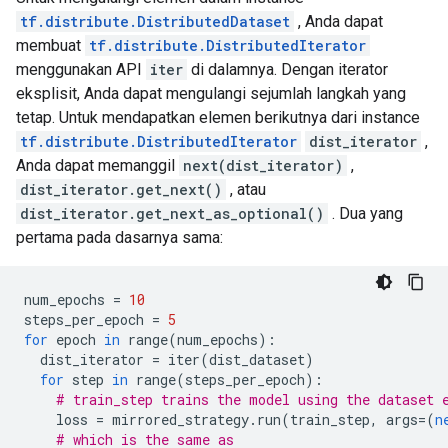
  }

tf.distribute.DistributedDataset
, Anda dapat
}

membuat
tf.distribute.DistributedIterator
attr {

  key: "metadata"

menggunakan API
iter
di dalamnya. Dengan iterator
  value {

eksplisit, Anda dapat mengulangi sejumlah langkah yang
    s: "\n\020TensorDataset:29"

tetap. Untuk mendapatkan elemen berikutnya dari instance
  }

tf.distribute.DistributedIterator
dist_iterator
,
}

Anda dapat memanggil
next(dist_iterator)
,
attr {

  key: "output_shapes"

dist_iterator.get_next()
, atau
  value {

dist_iterator.get_next_as_optional()
. Dua yang
    list {

pertama pada dasarnya sama:
      shape {

        dim {

          size: 1

num_epochs 
=
10
        }

steps_per_epoch 
=
5
      }

for
 epoch 
in
 range
(
num_epochs
):
      shape {

  dist_iterator 
=
 iter
(
dist_dataset
)
        dim {

for
 step 
in
 range
(
steps_per_epoch
):
          size: 1

# train_step trains the model using the dataset 
        }

    loss 
=
 mirrored_strategy
.
run
(
train_step
,
 args
=(
n
      }

# which is the same as
    }
