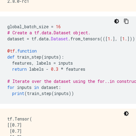
global_batch_size 
=
16
# Create a tf.data.Dataset object.
dataset 
=
 tf
.
data
.
Dataset
.
from_tensors
(([
1.
],
[
1.
]))
@tf
.
function
def
 train_step
(
inputs
):
  features
,
 labels 
=
 inputs
return
 labels 
-
0.3
*
 features
# Iterate over the dataset using the for..in constru
for
 inputs 
in
 dataset
:
print
(
train_step
(
inputs
))
tf.Tensor(

[[0.7]

 [0.7]
