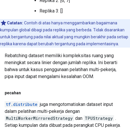
Replika 2: [6, 7]
    }

  }

Replika 3: []
  args {

    type_id: TFT_DATASET

Catatan:
Contoh di atas hanya menggambarkan bagaimana
    args {

kumpulan global dibagi pada replika yang berbeda. Tidak disarankan
      type_id: TFT_PRODUCT

untuk bergantung pada nilai aktual yang mungkin berakhir pada setiap
      args {

        type_id: TFT_TENSOR

replika karena dapat berubah tergantung pada implementasinya.
        args {

Rebatching dataset memiliki kompleksitas ruang yang
          type_id: TFT_FLOAT

        }

meningkat secara linier dengan jumlah replika. Ini berarti
      }

bahwa untuk kasus penggunaan pelatihan multi-pekerja,
      args {

pipa input dapat mengalami kesalahan OOM.
        type_id: TFT_TENSOR

        args {

          type_id: TFT_FLOAT

pecahan
        }

      }

tf.distribute
juga mengotomatiskan dataset input
    }

dalam pelatihan multi-pekerja dengan
  }

MultiWorkerMirroredStrategy
dan
TPUStrategy
.
Setiap kumpulan data dibuat pada perangkat CPU pekerja.