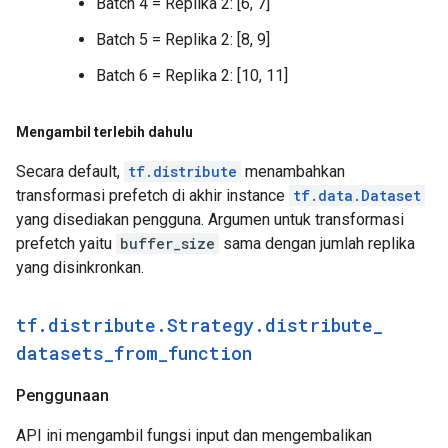
Batch 4 = Replika 2: [6, 7]
Batch 5 = Replika 2: [8, 9]
Batch 6 = Replika 2: [10, 11]
Mengambil terlebih dahulu
Secara default,
tf.distribute
menambahkan
transformasi prefetch di akhir instance
tf.data.Dataset
yang disediakan pengguna. Argumen untuk transformasi
prefetch yaitu
buffer_size
sama dengan jumlah replika
yang disinkronkan.
tf
.
distribute
.
Strategy
.
distribute
_
datasets
_
from
_
function
Penggunaan
API ini mengambil fungsi input dan mengembalikan