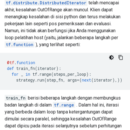
Loss is  tf.Tensor(

tf.distribute.DistributedIterator
telah mencapai
  args {

[[0.7]

    type_id: TFT_DATASET

akhir, kesalahan OutOfRange akan muncul. Klien dapat
 [0.7]

    args {

menangkap kesalahan di sisi python dan terus melakukan
 [0.7]

      type_id: TFT_PRODUCT

pekerjaan lain seperti pos pemeriksaan dan evaluasi.
 [0.7]

      args {

Namun, ini tidak akan berfungsi jika Anda menggunakan
 [0.7]

        type_id: TFT_TENSOR

 [0.7]

loop pelatihan host (yaitu, jalankan beberapa langkah per
        args {

 [0.7]

          type_id: TFT_FLOAT

tf.function
), yang terlihat seperti:
 [0.7]

        }

 [0.7]

      }

 [0.7]

      args {

@tf
.
function
 [0.7]

        type_id: TFT_TENSOR

def
 train_fn
(
iterator
):
 [0.7]

        args {

for
 _ 
in
 tf
.
range
(
steps_per_loop
):
 [0.7]

          type_id: TFT_FLOAT

    strategy
.
run
(
step_fn
,
 args
=(
next
(
iterator
),))
 [0.7]

        }

 [0.7]

      }

 [0.7]], shape=(16, 1), dtype=float32)

    }

train_fn
berisi beberapa langkah dengan membungkus
Loss is  tf.Tensor(

  }

badan langkah di dalam
tf.range
. Dalam hal ini, iterasi
[[0.7]

}

yang berbeda dalam loop tanpa ketergantungan dapat
 [0.7]

Loss is  tf.Tensor(

 [0.7]

dimulai secara paralel, sehingga kesalahan OutOfRange
[[0.7]

 [0.7]

 [0.7]

dapat dipicu pada iterasi selanjutnya sebelum perhitungan
 [0.7]
