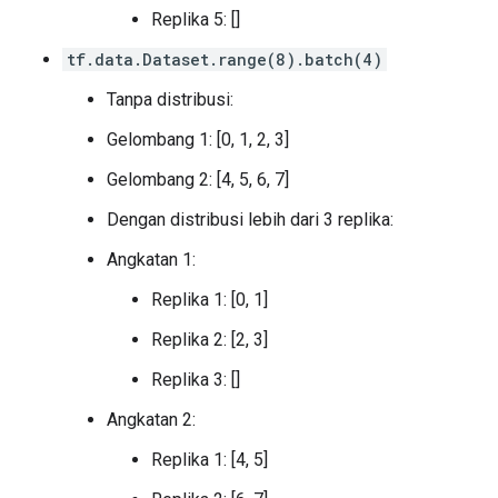
Replika 5: []
      }

    }

tf.data.Dataset.range(8).batch(4)
  }

}

Tanpa distribusi:
experimental_type {

  type_id: TFT_PRODUCT

Gelombang 1: [0, 1, 2, 3]
  args {

    type_id: TFT_DATASET

Gelombang 2: [4, 5, 6, 7]
    args {

Dengan distribusi lebih dari 3 replika:
      type_id: TFT_PRODUCT

      args {

Angkatan 1:
        type_id: TFT_TENSOR

        args {

Replika 1: [0, 1]
          type_id: TFT_FLOAT

        }

Replika 2: [2, 3]
      }

      args {

Replika 3: []
        type_id: TFT_TENSOR

Angkatan 2:
        args {

          type_id: TFT_FLOAT

Replika 1: [4, 5]
        }

      }
