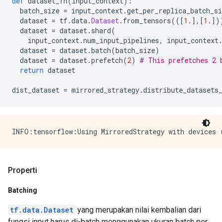
def
 dataset_fn
(
input_context
):
  batch_size 
=
 input_context
.
get_per_replica_batch_si
  dataset 
=
 tf
.
data
.
Dataset
.
from_tensors
(([
1.
],[
1.
])
  dataset 
=
 dataset
.
shard
(
    input_context
.
num_input_pipelines
,
 input_context
  dataset 
=
 dataset
.
batch
(
batch_size
)
  dataset 
=
 dataset
.
prefetch
(
2
)
# This prefetches 2 
return
 dataset
dist_dataset 
=
 mirrored_strategy
.
distribute_datasets
Properti
Batching
tf.data.Dataset
yang merupakan nilai kembalian dari
fungsi input harus di-batch menggunakan ukuran batch per