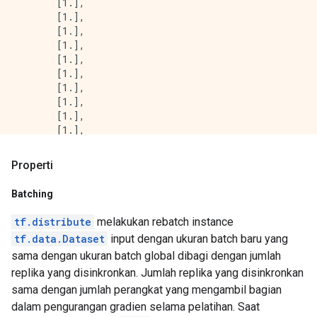
       [1.],

 [0.7]

       [1.],

 [0.7]

       [1.],

 [0.7]

       [1.],

 [0.7]

       [1.],

 [0.7]

       [1.],

 [0.7]

       [1.],

 [0.7]

       [1.],

 [0.7]

       [1.],

 [0.7]

       [1.],

 [0.7]

       [1.],

 [0.7]

       [1.],

Properti
 [0.7]

       [1.],

 [0.7]

       [1.]], dtype=float32)>, <tf.Tensor: shape=(16,
Batching
 [0.7]], shape=(16, 1), dtype=float32)

array([[1.],

tf.Tensor(

       [1.],

tf.distribute
melakukan rebatch instance
[[0.7]

       [1.],

tf.data.Dataset
input dengan ukuran batch baru yang
 [0.7]

       [1.],

 [0.7]

sama dengan ukuran batch global dibagi dengan jumlah
       [1.],

 [0.7]

       [1.],

replika yang disinkronkan. Jumlah replika yang disinkronkan
 [0.7]

       [1.],

sama dengan jumlah perangkat yang mengambil bagian
 [0.7]

       [1.],

dalam pengurangan gradien selama pelatihan. Saat
 [0.7]

       [1.],
