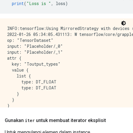
print
(
"Loss is "
,
 loss
)
INFO:tensorflow:Using MirroredStrategy with devices 
2022-01-26 05:34:05.431113: W tensorflow/core/grappl
op: "TensorDataset"

input: "Placeholder/_0"

input: "Placeholder/_1"

attr {

  key: "Toutput_types"

  value {

    list {

      type: DT_FLOAT

      type: DT_FLOAT

    }

  }

}

attr {

  key: "_cardinality"

Gunakan
iter
untuk membuat iterator eksplisit
  value {

    i: 1

Untuk mengulangi elemen dalam instance