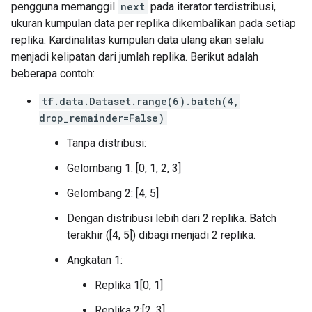
pengguna memanggil
next
pada iterator terdistribusi,
 [0.7]

       [1.],

 [0.7]

ukuran kumpulan data per replika dikembalikan pada setiap
       [1.],

 [0.7]

       [1.],

replika. Kardinalitas kumpulan data ulang akan selalu
 [0.7]

       [1.],

menjadi kelipatan dari jumlah replika. Berikut adalah
 [0.7]

       [1.],

beberapa contoh:
 [0.7]

       [1.],

 [0.7]

       [1.]], dtype=float32)>)

tf.data.Dataset.range(6).batch(4,
 [0.7]

2022-01-26 05:34:05.342660: W tensorflow/core/grappl
drop_remainder=False)
 [0.7]], shape=(16, 1), dtype=float32)

op: "TensorDataset"

tf.Tensor(

input: "Placeholder/_0"

Tanpa distribusi:
[[0.7]

input: "Placeholder/_1"

 [0.7]

attr {

Gelombang 1: [0, 1, 2, 3]
 [0.7]

  key: "Toutput_types"

  value {

Gelombang 2: [4, 5]
    list {

Dengan distribusi lebih dari 2 replika. Batch
      type: DT_FLOAT

      type: DT_FLOAT

terakhir ([4, 5]) dibagi menjadi 2 replika.
    }

Angkatan 1:
  }

}

Replika 1[0, 1]
attr {

  key: "_cardinality"

Replika 2:[2, 3]