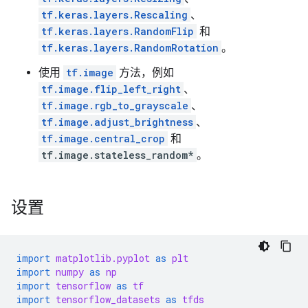
tf.keras.layers.Rescaling
、
tf.keras.layers.RandomFlip
和
tf.keras.layers.RandomRotation
。
使用
tf.image
方法，例如
tf.image.flip_left_right
、
tf.image.rgb_to_grayscale
、
tf.image.adjust_brightness
、
tf.image.central_crop
和
tf.image.stateless_random*
。
设置
import
matplotlib.pyplot
as
plt
import
numpy
as
np
import
tensorflow
as
tf
import
tensorflow_datasets
as
tfds