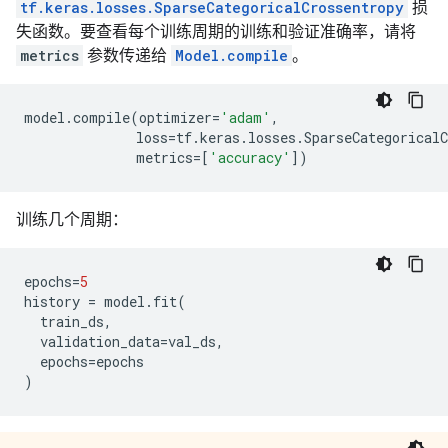
tf.keras.losses.SparseCategoricalCrossentropy
损
失函数。要查看每个训练周期的训练和验证准确率，请将
metrics
参数传递给
Model.compile
。
model
.
compile
(
optimizer
=
'adam'
,
loss
=
tf
.
keras
.
losses
.
SparseCategoricalC
metrics
=
[
'accuracy'
])
训练几个周期：
epochs
=
5
history
=
model
.
fit
(
train_ds
,
validation_data
=
val_ds
,
epochs
=
epochs
)