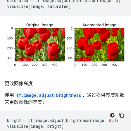
saturated
=
tf
.
image
.
adjust_saturation
(
image
,
3
)
visualize
(
image
,
saturated
)
更改图像亮度
使用
tf.image.adjust_brightness
，通过提供亮度系数
来更改图像的亮度：
bright
=
tf
.
image
.
adjust_brightness
(
image
,
0.4
)
visualize
(
image
,
bright
)