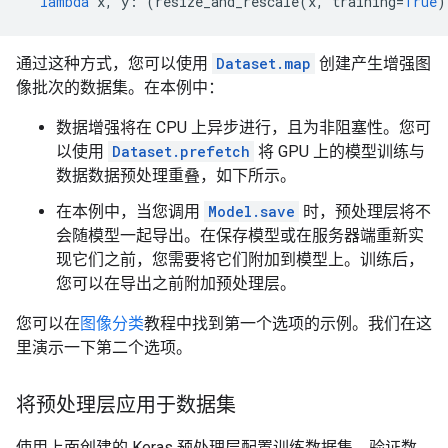
lambda
x
,
y
:
(
resize_and_rescale
(
x
,
training
=
True
)
通过这种方式，您可以使用
Dataset.map
创建产生增强图
像批次的数据集。在本例中：
数据增强将在 CPU 上异步进行，且为非阻塞性。您可
以使用
Dataset.prefetch
将 GPU 上的模型训练与
数据数据预处理重叠，如下所示。
在本例中，当您调用
Model.save
时，预处理层将不
会随模型一起导出。在保存模型或在服务器端重新实
现它们之前，您需要将它们附加到模型上。训练后，
您可以在导出之前附加预处理层。
您可以在
图像分类
教程中找到第一个选项的示例。我们在这
里演示一下第二个选项。
将预处理层应用于数据集
使用上面创建的 Keras 预处理层配置训练数据集、验证数