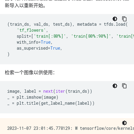
新导入以重新开始。
(
train_ds
,
val_ds
,
test_ds
),
metadata
=
tfds
.
load
(
'tf_flowers'
,
split
=
[
'train[:80%]'
,
'train[80%:90%]'
,
'train[
with_info
=
True
,
as_supervised
=
True
,
)
检索一个图像以供使用：
image
,
label
=
next
(
iter
(
train_ds
))
_
=
plt
.
imshow
(
image
)
_
=
plt
.
title
(
get_label_name
(
label
))