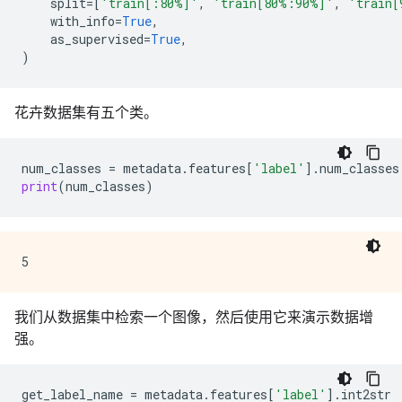
split
=
[
'train[:80%]'
,
'train[80%:90%]'
,
'train[
with_info
=
True
,
as_supervised
=
True
,
)
花卉数据集有五个类。
num_classes
=
metadata
.
features
[
'label'
]
.
num_classes
print
(
num_classes
)
我们从数据集中检索一个图像，然后使用它来演示数据增
强。
get_label_name
=
metadata
.
features
[
'label'
]
.
int2str