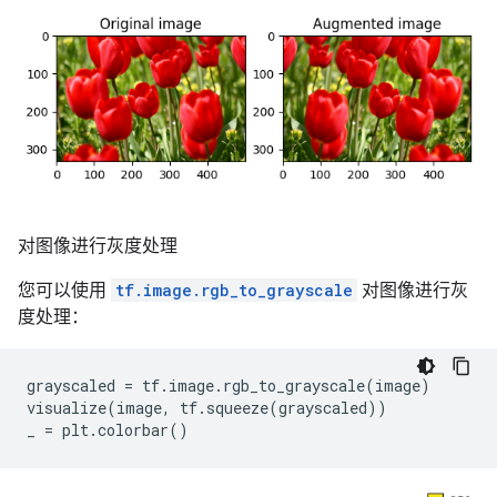
对图像进行灰度处理
您可以使用
tf.image.rgb_to_grayscale
对图像进行灰
度处理：
grayscaled
=
tf
.
image
.
rgb_to_grayscale
(
image
)
visualize
(
image
,
tf
.
squeeze
(
grayscaled
))
_
=
plt
.
colorbar
()