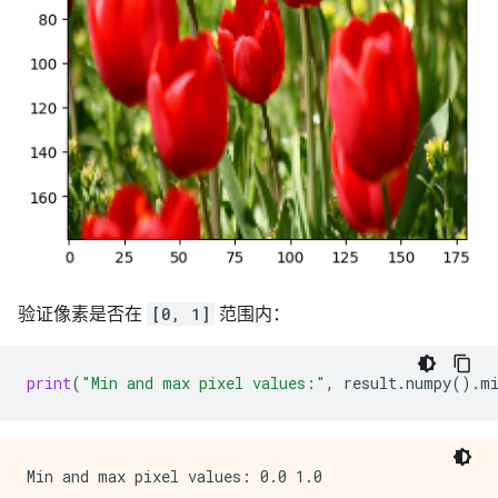
验证像素是否在
[0, 1]
范围内：
print
(
"Min and max pixel values:"
,
result
.
numpy
()
.
m