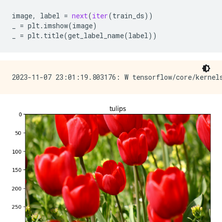
image
,
label
=
next
(
iter
(
train_ds
))
_
=
plt
.
imshow
(
image
)
_
=
plt
.
title
(
get_label_name
(
label
))