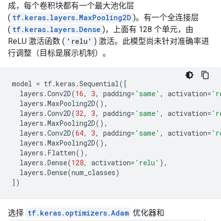
成，每个卷积块都有一个最大池化层
(
tf.keras.layers.MaxPooling2D
)。有一个全连接层
(
tf.keras.layers.Dense
)，上面有 128 个单元，由
ReLU 激活函数 (
'relu'
) 激活。此模型尚未针对准确率进
行调整（目标是展示机制）。
model
=
tf
.
keras
.
Sequential
([
layers
.
Conv2D
(
16
,
3
,
padding
=
'same'
,
activation
=
'r
layers
.
MaxPooling2D
(),
layers
.
Conv2D
(
32
,
3
,
padding
=
'same'
,
activation
=
'r
layers
.
MaxPooling2D
(),
layers
.
Conv2D
(
64
,
3
,
padding
=
'same'
,
activation
=
'r
layers
.
MaxPooling2D
(),
layers
.
Flatten
(),
layers
.
Dense
(
128
,
activation
=
'relu'
),
layers
.
Dense
(
num_classes
)
])
选择
tf.keras.optimizers.Adam
优化器和