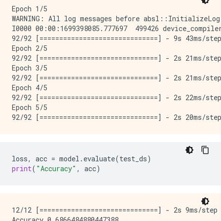
Epoch 1/5

WARNING: All log messages before absl::InitializeLog
I0000 00:00:1699398085.777697  499426 device_compile
92/92 [==============================] - 9s 43ms/step
Epoch 2/5

92/92 [==============================] - 2s 21ms/step
Epoch 3/5

92/92 [==============================] - 2s 21ms/step
Epoch 4/5

92/92 [==============================] - 2s 22ms/step
Epoch 5/5

loss
,
acc
=
model
.
evaluate
(
test_ds
)
print
(
"Accuracy"
,
acc
)
12/12 [==============================] - 2s 9ms/step 