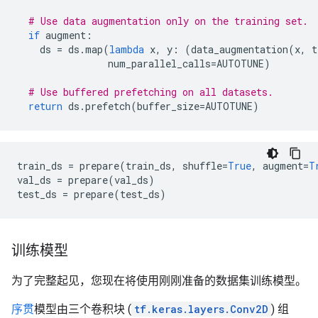
# Use data augmentation only on the training set.
if
augment
:
ds
=
ds
.
map
(
lambda
x
,
y
:
(
data_augmentation
(
x
,
t
num_parallel_calls
=
AUTOTUNE
)
# Use buffered prefetching on all datasets.
return
ds
.
prefetch
(
buffer_size
=
AUTOTUNE
)
train_ds
=
prepare
(
train_ds
,
shuffle
=
True
,
augment
=
T
val_ds
=
prepare
(
val_ds
)
test_ds
=
prepare
(
test_ds
)
训练模型
为了完整起见，您现在将使用刚刚准备的数据集训练模型。
序贯
模型由三个卷积块 (
tf.keras.layers.Conv2D
) 组