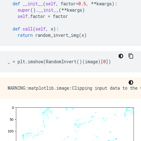
def
__init__
(
self
,
factor
=
0.5
,
**
kwargs
):
super
()
.
__init__
(
**
kwargs
)
self
.
factor
=
factor
def
call
(
self
,
x
):
return
random_invert_img
(
x
)
_
=
plt
.
imshow
(
RandomInvert
()(
image
)[
0
])