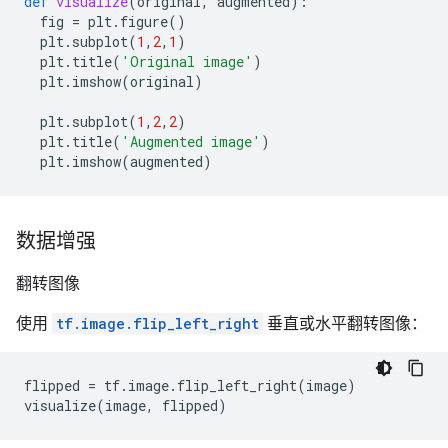
def
visualize
(
original
,
augmented
):
fig
=
plt
.
figure
()
plt
.
subplot
(
1
,
2
,
1
)
plt
.
title
(
'Original image'
)
plt
.
imshow
(
original
)
plt
.
subplot
(
1
,
2
,
2
)
plt
.
title
(
'Augmented image'
)
plt
.
imshow
(
augmented
)
数据增强
翻转图像
使用
tf.image.flip_left_right
垂直或水平翻转图像：
flipped
=
tf
.
image
.
flip_left_right
(
image
)
visualize
(
image
,
flipped
)