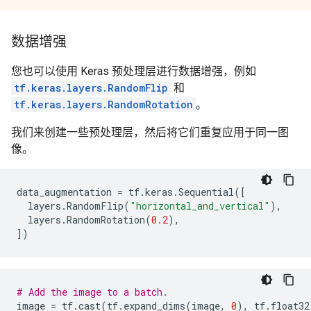
数据增强
您也可以使用 Keras 预处理层进行数据增强，例如
tf.keras.layers.RandomFlip
和
tf.keras.layers.RandomRotation
。
我们来创建一些预处理层，然后将它们重复应用于同一图
像。
data_augmentation
=
tf
.
keras
.
Sequential
([
layers
.
RandomFlip
(
"horizontal_and_vertical"
),
layers
.
RandomRotation
(
0.2
),
])
# Add the image to a batch.
image
=
tf
.
cast
(
tf
.
expand_dims
(
image
,
0
),
tf
.
float32