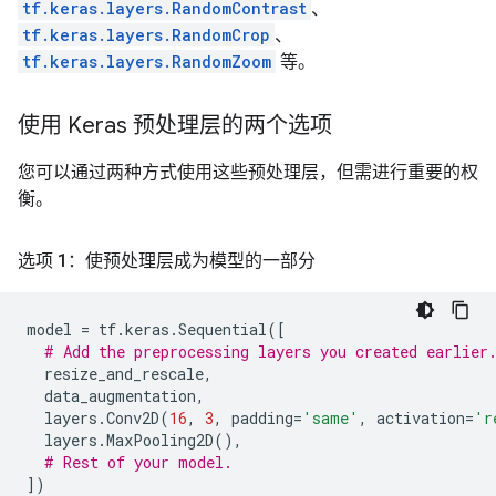
tf.keras.layers.RandomContrast
、
tf.keras.layers.RandomCrop
、
tf.keras.layers.RandomZoom
等。
使用 Keras 预处理层的两个选项
您可以通过两种方式使用这些预处理层，但需进行重要的权
衡。
选项 1：使预处理层成为模型的一部分
model
=
tf
.
keras
.
Sequential
([
# Add the preprocessing layers you created earlier
resize_and_rescale
,
data_augmentation
,
layers
.
Conv2D
(
16
,
3
,
padding
=
'same'
,
activation
=
'r
layers
.
MaxPooling2D
(),
# Rest of your model.
])