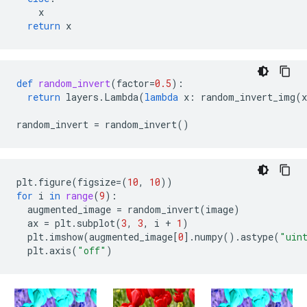
x
return
x
def
random_invert
(
factor
=
0.5
):
return
layers
.
Lambda
(
lambda
x
:
random_invert_img
(
x
random_invert
=
random_invert
()
plt
.
figure
(
figsize
=
(
10
,
10
))
for
i
in
range
(
9
):
augmented_image
=
random_invert
(
image
)
ax
=
plt
.
subplot
(
3
,
3
,
i
+
1
)
plt
.
imshow
(
augmented_image
[
0
]
.
numpy
()
.
astype
(
"uin
plt
.
axis
(
"off"
)