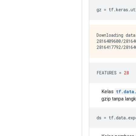
gz 
=
 tf
.
keras
.
ut
Downloading data
2816409600/28164
FEATURES 
=
28
Kelas
tf.data
gzip tanpa lang
ds 
=
 tf
.
data
.
exp