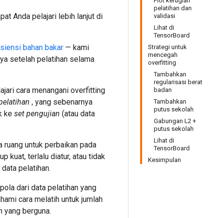
Plot kerugian
pelatihan dan
pat Anda pelajari lebih lanjut di
validasi
Lihat di
TensorBoard
siensi bahan bakar
— kami
Strategi untuk
mencegah
ya setelah pelatihan selama
overfitting
Tambahkan
regularisasi berat
jari cara menangani overfitting
badan
pelatihan
, yang sebenarnya
Tambahkan
putus sekolah
k ke
set pengujian
(atau data
Gabungan L2 +
putus sekolah
Lihat di
da ruang untuk perbaikan pada
TensorBoard
 kuat, terlalu diatur, atau tidak
Kesimpulan
 data pelatihan.
pola dari data pelatihan yang
hami cara melatih untuk jumlah
an yang berguna.