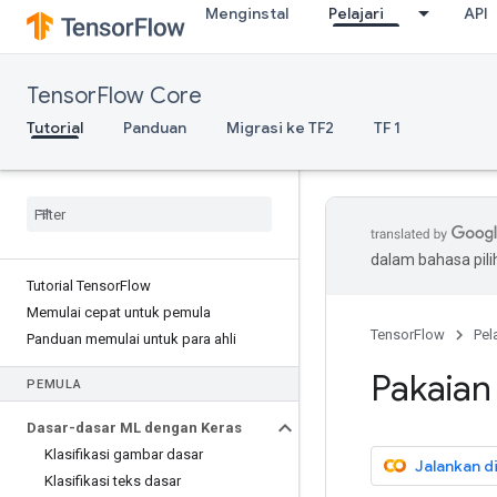
Menginstal
Pelajari
API
TensorFlow Core
Tutorial
Panduan
Migrasi ke TF2
TF 1
dalam bahasa pil
Tutorial Tensor
Flow
Memulai cepat untuk pemula
TensorFlow
Pela
Panduan memulai untuk para ahli
Pakaian
PEMULA
Dasar-dasar ML dengan Keras
Klasifikasi gambar dasar
Jalankan d
Klasifikasi teks dasar