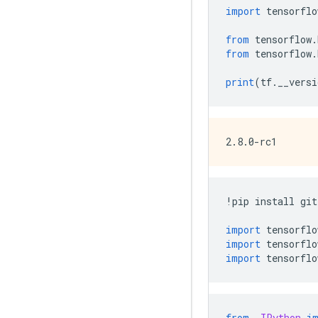
import
 tensorflo
from
 tensorflow
.
from
 tensorflow
.
print
(
tf
.
__versi
!
pip install git
import
 tensorflo
import
 tensorflo
import
 tensorflo
from
IPython
i