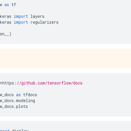
w 
as
 tf
keras 
import
 layers
keras 
import
 regularizers
on__
)
+
https
:
//github.com/tensorflow/docs
w_docs 
as
 tfdocs
w_docs
.
modeling
w_docs
.
plots
mport
 display