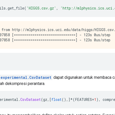
ils
.
get_file
(
'HIGGS.csv.gz'
,
'http://mlphysics.ics.uci.
 from http://mlphysics.ics.uci.edu/data/higgs/HIGGS.csv.
07858 [==============================] - 123s 0us/step

.experimental.CsvDataset
dapat digunakan untuk membaca cat
kah dekompresi perantara.
erimental
.
CsvDataset
(
gz
,[
float
(),]*(
FEATURES
+
1
),
 compr