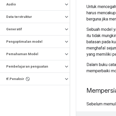
Audio
Untuk mencegah 
harus mencakup 
Data terstruktur
berguna jika me
Sebuah model yan
Generatif
itu tidak mungki
batasan pada ku
Pengoptimalan model
menghafal sejum
yang memiliki p
Pemahaman Model
Dalam buku cata
Pembelajaran penguatan
memperbaiki mod
tf
.
Penaksir
Mempersi
Sebelum memulai