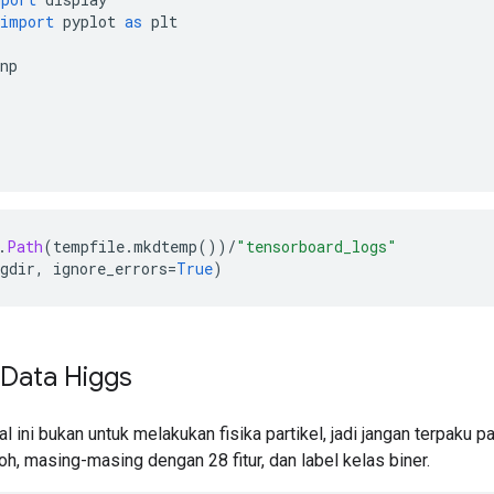
import
 pyplot 
as
 plt
np
.
Path
(
tempfile
.
mkdtemp
())/
"tensorboard_logs"
gdir
,
 ignore_errors
=
True
)
Data Higgs
ial ini bukan untuk melakukan fisika partikel, jadi jangan terpaku pa
h, masing-masing dengan 28 fitur, dan label kelas biner.