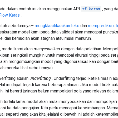
kode dalam contoh ini akan menggunakan API
tf.keras
, yang da
Flow Keras
.
ontoh sebelumnya—
mengklasifikasikan teks
dan
memprediksi efi
eakuratan model kami pada data validasi akan mencapai puncakn
e, dan kemudian akan stagnan atau mulai menurun.
n, model kami akan
menyesuaikan
dengan data pelatihan. Mempela
kipun seringkali mungkin untuk mencapai akurasi tinggi pada
set 
dalah mengembangkan model yang digeneralisasikan dengan bai
ah mereka lihat sebelumnya).
verfitting adalah
underfitting
. Underfitting terjadi ketika masih a
Hal ini dapat terjadi karena beberapa alasan: Jika model tidak cukup
ih. Ini berarti jaringan belum mempelajari pola yang relevan dalam
ih terlalu lama, model akan mulai menyesuaikan dan mempelajari 
isasi ke data pengujian. Kita perlu mencapai keseimbangan. Mema
i seperti yang akan kita jelajahi di bawah ini adalah keterampil