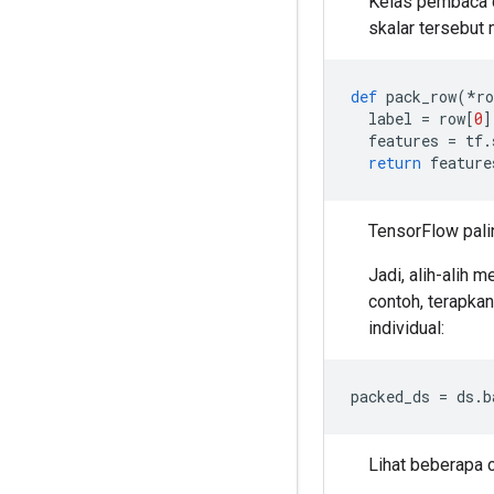
Kelas pembaca c
skalar tersebut 
def
 pack_row
(*
ro
  label 
=
 row
[
0
]
  features 
=
 tf
.
return
 feature
TensorFlow pali
Jadi, alih-alih 
contoh, terapka
individual:
packed_ds 
=
 ds
.
b
Lihat beberapa 