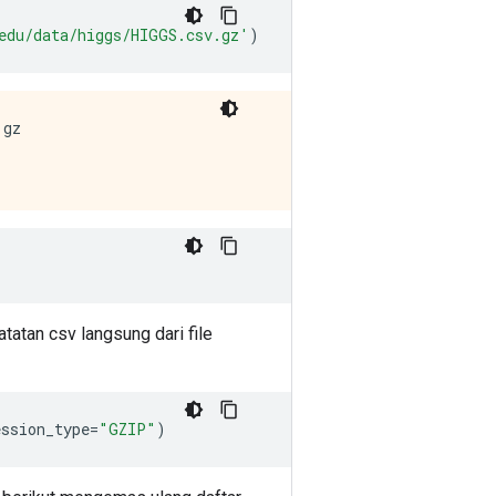
edu/data/higgs/HIGGS.csv.gz'
)
gz

atan csv langsung dari file
ession_type
=
"GZIP"
)