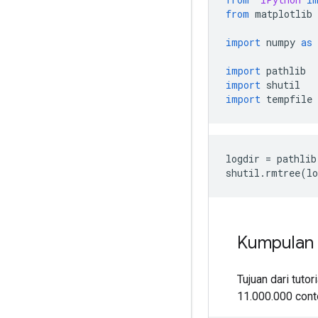
from
 matplotlib 
import
 numpy 
as
 
import
 pathlib
import
 shutil
import
 tempfile
logdir 
=
 pathlib
shutil
.
rmtree
(
lo
Kumpulan 
Tujuan dari tutor
11.000.000 conto