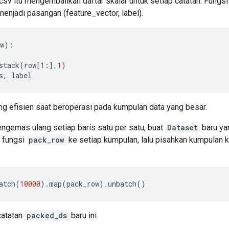
sv itu mengembalikan daftar skalar untuk setiap catatan. Fungs
menjadi pasangan (feature_vector, label).
w
):
stack
(
row
[
1
:],
1
)
s
,
 label
ng efisien saat beroperasi pada kumpulan data yang besar.
mengemas ulang setiap baris satu per satu, buat
Dataset
baru ya
n fungsi
pack_row
ke setiap kumpulan, lalu pisahkan kumpulan k
atch
(
10000
).
map
(
pack_row
).
unbatch
()
catatan
packed_ds
baru ini.