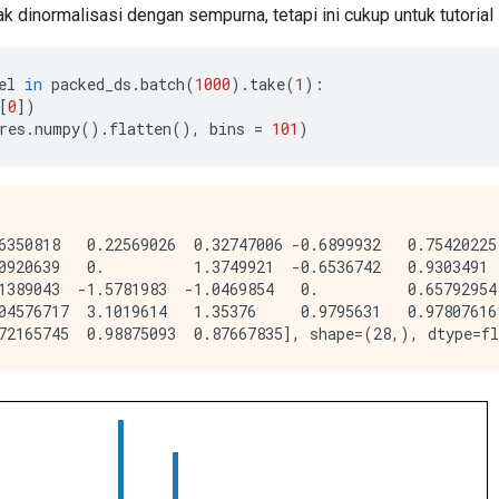
dak dinormalisasi dengan sempurna, tetapi ini cukup untuk tutorial i
el 
in
 packed_ds
.
batch
(
1000
).
take
(
1
):
[
0
])
res
.
numpy
().
flatten
(),
 bins 
=
101
)
6350818   0.22569026  0.32747006 -0.6899932   0.75420225

0920639   0.          1.3749921  -0.6536742   0.9303491

1389043  -1.5781983  -1.0469854   0.          0.65792954

04576717  3.1019614   1.35376     0.9795631   0.97807616
