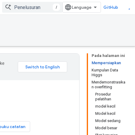
/
GitHub
Pada halaman ini
Mempersiapkan
 ke
Kumpulan Data
Higgs
Mendemonstrasika
n overfitting
Prosedur
pelatihan
model kecil
Model kecil
Model sedang
buku catatan
Model besar