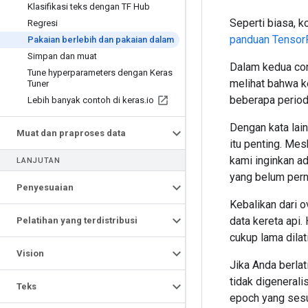
Klasifikasi teks dengan TF Hub
Seperti biasa, 
Regresi
panduan Tensor
Pakaian berlebih dan pakaian dalam
Simpan dan muat
Dalam kedua c
Tune hyperparameters dengan Keras
melihat bahwa k
Tuner
beberapa period
Lebih banyak contoh di keras
.
io
Dengan kata lai
Muat dan praproses data
itu penting. Mes
kami inginkan a
LANJUTAN
yang belum pern
Penyesuaian
Kebalikan dari o
data kereta api. 
Pelatihan yang terdistribusi
cukup lama dilat
Vision
Jika Anda berlat
tidak digeneral
Teks
epoch yang sesua