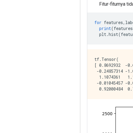
Fitur-fiturnya ti
for
 features
,
lab
print
(
features
  plt
.
hist
(
featu
tf.Tensor(

[ 0.8692932  -0.
 -0.24857314 -1.
  1.1074361   1.
 -0.01045457 -0.