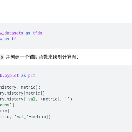
w_datasets
as
tfds
w
as
tf
ib
并创建一个辅助函数来绘制计算图：
b.pyplot
as
plt
history
,
metric
):
ry
.
history
[
metric
])
ry
.
history
[
'val_'
+
metric
],
''
)
ochs"
)
ric
)
tric
,
'val_'
+
metric
])