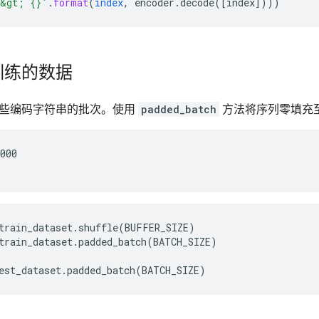
-&gt; {}'
.
format
(
index
,
encoder
.
decode
(
[
index
]
)))
训练的数据
些编码字符串的批次。使用
padded_batch
方法将序列零填充
000

train_dataset.shuffle(BUFFER_SIZE)

train_dataset.padded_batch(BATCH_SIZE)
