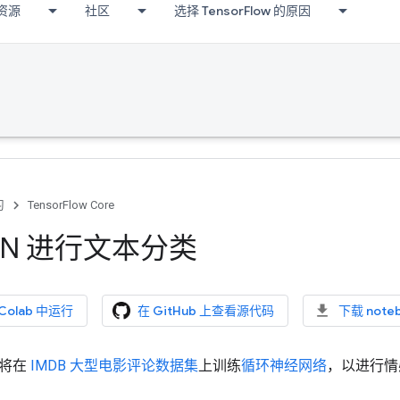
资源
社区
选择 TensorFlow 的原因
习
TensorFlow Core
NN 进行文本分类
 Colab 中运行
在 GitHub 上查看源代码
下载 note
程将在
IMDB 大型电影评论数据集
上训练
循环神经网络
，以进行情