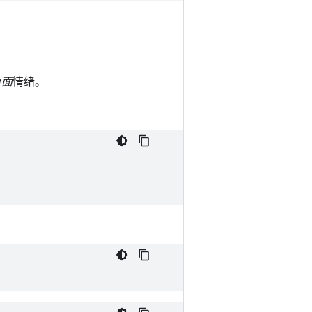
负面
情绪。