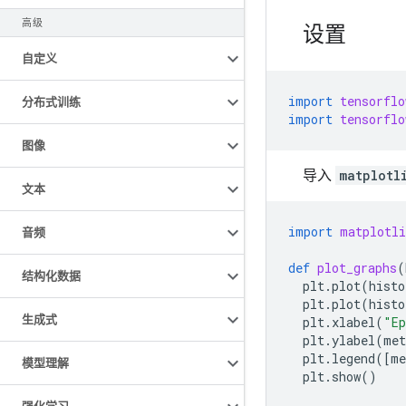
高级
设置
自定义
import
tensorflo
分布式训练
import
tensorflo
图像
导入
matplotl
文本
import
matplotli
音频
def
plot_graphs
(
结构化数据
plt
.
plot
(
histo
plt
.
plot
(
histo
生成式
plt
.
xlabel
(
"Ep
plt
.
ylabel
(
met
plt
.
legend
([
me
模型理解
plt
.
show
()