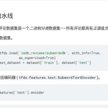
流水线
影评论数据集是一个
二进制分类
数据集——所有评论都具有
正面
或
数据集。
tfds
.
load
(
'imdb_reviews/subwords8k'
,
with_info
=
True
,
as_supervised
=
True
)
est_dataset
=
dataset
[
'train'
],
dataset
[
'test'
]
括编码器 (
tfds.features.text.SubwordTextEncoder
)。