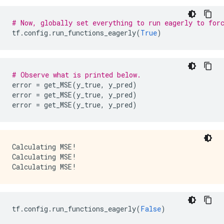
          type: DT_INT32

        }

      }

# Now, globally set everything to run eagerly to for
      attr {

tf
.
config
.
run_functions_eagerly
(
True
)
        key: "value"

        value {

          tensor {

            dtype: DT_INT32

# Observe what is printed below.
            tensor_shape {

error 
=
 get_MSE
(
y_true
,
 y_pred
)
            }

error 
=
 get_MSE
(
y_true
,
 y_pred
)
            int_val: 0

error 
=
 get_MSE
(
y_true
,
 y_pred
)
          }

        }

      }

    }

Calculating MSE!

    node_def {

Calculating MSE!

      name: "cond/Const_3"

      op: "Const"

      attr {

        key: "dtype"

        value {

tf
.
config
.
run_functions_eagerly
(
False
)
          type: DT_BOOL

        }
