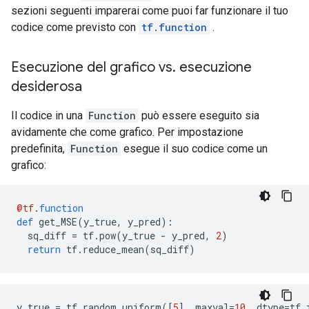
        shape {

sezioni seguenti imparerai come puoi far funzionare il tuo
        }

codice come previsto con
tf.function
.
      }

    }

  }

Esecuzione del grafico vs
.
esecuzione
  attr {

desiderosa
    key: "then_branch"

    value {

      func {

Il codice in una
Function
può essere eseguito sia
        name: "cond_true_33"

avidamente che come grafico. Per impostazione
      }

predefinita,
Function
esegue il suo codice come un
    }

grafico:
  }

}

node {

@tf
.
function
  name: "cond/Identity"

def
 get_MSE
(
y_true
,
 y_pred
):
  op: "Identity"

  sq_diff 
=
 tf
.
pow
(
y_true 
-
 y_pred
,
2
)
  input: "cond"

return
 tf
.
reduce_mean
(
sq_diff
)
  attr {

    key: "T"

    value {

      type: DT_BOOL

    }

y_true 
=
 tf
.
random
.
uniform
([
5
],
 maxval
=
10
,
 dtype
=
tf
.