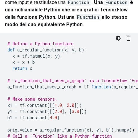
come input e restituisce una
Function
.
Una
Function
è
una richiamabile Python che crea grafici TensorFlow
dalla funzione Python. Usi una
Function
allo stesso
modo del suo equivalente Python.
# Define a Python function.
def
 a_regular_function
(
x
,
 y
,
 b
):
  x 
=
 tf
.
matmul
(
x
,
 y
)
  x 
=
 x 
+
 b
return
 x
# `a_function_that_uses_a_graph` is a TensorFlow `Fu
a_function_that_uses_a_graph 
=
 tf
.
function
(
a_regular
# Make some tensors.
x1 
=
 tf
.
constant
([[
1.0
,
2.0
]])
y1 
=
 tf
.
constant
([[
2.0
],
[
3.0
]])
b1 
=
 tf
.
constant
(
4.0
)
orig_value 
=
 a_regular_function
(
x1
,
 y1
,
 b1
).
numpy
()
# Call a `Function` like a Python function.