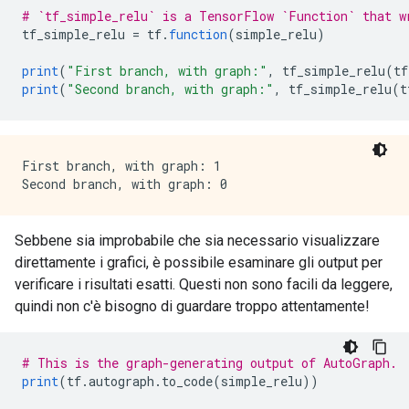
# `tf_simple_relu` is a TensorFlow `Function` that w
tf_simple_relu 
=
 tf
.
function
(
simple_relu
)
print
(
"First branch, with graph:"
,
 tf_simple_relu
(
tf
print
(
"Second branch, with graph:"
,
 tf_simple_relu
(
t
First branch, with graph: 1

Sebbene sia improbabile che sia necessario visualizzare
direttamente i grafici, è possibile esaminare gli output per
verificare i risultati esatti. Questi non sono facili da leggere,
quindi non c'è bisogno di guardare troppo attentamente!
# This is the graph-generating output of AutoGraph.
print
(
tf
.
autograph
.
to_code
(
simple_relu
))