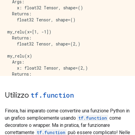
  Args:

  }

    x: float32 Tensor, shape=()

  attr {

  Returns:

    key: "_read_only_resource_inputs"

    float32 Tensor, shape=()

    value {

      list {

my_relu(x=[1, -1])

      }

  Returns:

    }

    float32 Tensor, shape=(2,)

  }

  attr {

my_relu(x)

    key: "else_branch"

  Args:

    value {

    x: float32 Tensor, shape=(2,)

      func {

  Returns:

        name: "cond_false_34"

      }

    }

Utilizzo
tf
.
function
  }

  attr {

    key: "output_shapes"

Finora, hai imparato come convertire una funzione Python in
    value {

un grafico semplicemente usando
tf.function
come
      list {

        shape {

decoratore o wrapper. Ma in pratica, far funzionare
        }

correttamente
tf.function
può essere complicato! Nelle