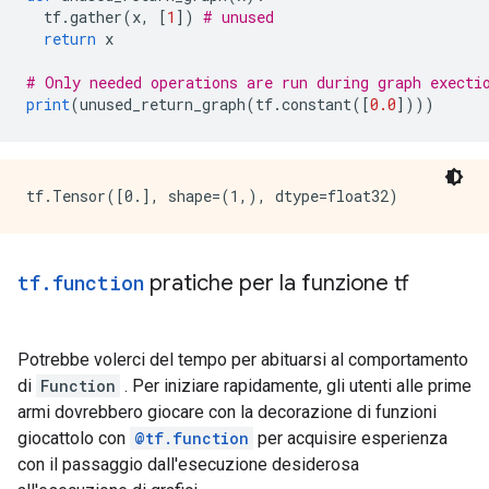
        s: "kEagerRuntime"

  tf
.
gather
(
x
,
[
1
])
# unused
      }

return
 x
    }

    arg_attr {

# Only needed operations are run during graph execti
      key: 0

print
(
unused_return_graph
(
tf
.
constant
([
0.0
])))
      value {

        attr {

          key: "_output_shapes"

          value {

            list {

              shape {

              }

            }

tf
.
function
pratiche per la funzione tf
          }

        }

      }

Potrebbe volerci del tempo per abituarsi al comportamento
    }

di
  }

Function
. Per iniziare rapidamente, gli utenti alle prime
  function {

armi dovrebbero giocare con la decorazione di funzioni
    signature {

giocattolo con
@tf.function
per acquisire esperienza
      name: "cond_true_33"

con il passaggio dall'esecuzione desiderosa
      input_arg {
