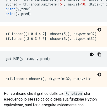
  }

y_pred 
=
 tf
.
random
.
uniform
([
5
],
 maxval
=
10
,
 dtype
=
tf
.
}

print
(
y_true
)
node {

print
(
y_pred
)
  name: "cond/Identity_1"

  op: "Identity"

  input: "cond:1"

  attr {

tf.Tensor([1 0 4 4 7], shape=(5,), dtype=int32)

    key: "T"

    value {

      type: DT_INT32

    }

  }

get_MSE
(
y_true
,
 y_pred
)
}

node {

  name: "Identity"

  op: "Identity"

  input: "cond/Identity_1"

  attr {

    key: "T"

Per verificare che il grafico della tua
Function
stia
    value {

eseguendo lo stesso calcolo della sua funzione Python
      type: DT_INT32

    }

equivalente, puoi farlo eseguire avidamente con