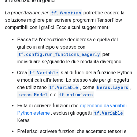
all'esecuzione di grafici.
        name: "cond_identity_1_x"

        type: DT_INT32

La progettazione per
tf.function
potrebbe essere la
      }

soluzione migliore per scrivere programmi TensorFlow
      output_arg {

        name: "cond_identity"

compatibili con i grafici. Ecco alcuni suggerimenti:
        type: DT_BOOL

      }

Passa tra l'esecuzione desiderosa e quella del
      output_arg {

grafico in anticipo e spesso con
        name: "cond_identity_1"

tf.config.run_functions_eagerly
per
        type: DT_INT32

individuare se/quando le due modalità divergono.
      }

    }

Crea
tf.Variable
s al di fuori della funzione Python
    node_def {

e modificali all'interno. Lo stesso vale per gli oggetti
      name: "cond/Const"

      op: "Const"

che utilizzano
tf.Variable
, come
keras.layers
,
      attr {

keras.Model
s e
tf.optimizers
.
        key: "dtype"

        value {

Evita di scrivere funzioni che
dipendono da variabili
          type: DT_BOOL

Python esterne
, esclusi gli oggetti
tf.Variable
        }

Keras.
      }

      attr {

Preferisci scrivere funzioni che accettano tensori e
        key: "value"
