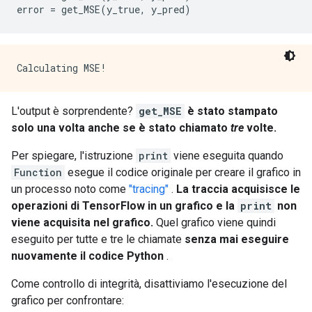
        value {

error 
=
 get_MSE
(
y_true
,
 y_pred
)
          type: DT_BOOL

        }

      }

      attr {

        key: "value"

        value {

          tensor {

L'output è sorprendente?
get_MSE
è stato stampato
            dtype: DT_BOOL

solo una volta anche se è stato chiamato
tre
volte.
            tensor_shape {

            }

Per spiegare, l'istruzione
print
viene eseguita quando
            bool_val: true

Function
esegue il codice originale per creare il grafico in
          }

un processo noto come
"tracing"
.
La traccia acquisisce le
        }

      }

operazioni di TensorFlow in un grafico e la
print
non
    }

viene acquisita nel grafico.
Quel grafico viene quindi
    node_def {

eseguito per tutte e tre le chiamate
senza mai eseguire
      name: "cond/Const_2"

nuovamente il codice Python
.
      op: "Const"

      attr {

Come controllo di integrità, disattiviamo l'esecuzione del
        key: "dtype"

grafico per confrontare:
        value {
