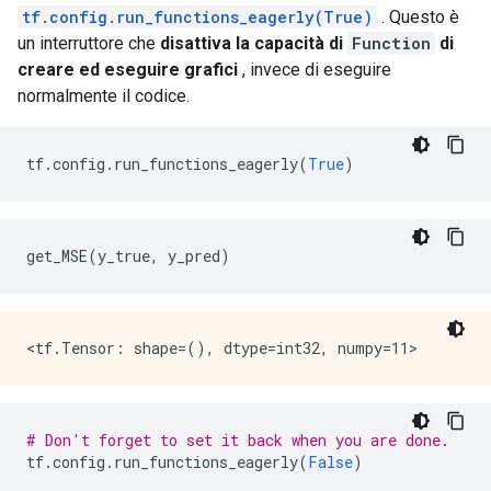
  }

tf.config.run_functions_eagerly(True)
. Questo è
}

un interruttore che
disattiva la capacità di
Function
di
library {

creare ed eseguire grafici
, invece di eseguire
  function {

normalmente il codice.
    signature {

      name: "cond_false_34"

      input_arg {

        name: "cond_placeholder"

tf
.
config
.
run_functions_eagerly
(
True
)
        type: DT_INT32

      }

      output_arg {

        name: "cond_identity"

get_MSE
(
y_true
,
 y_pred
)
        type: DT_BOOL

      }

      output_arg {

        name: "cond_identity_1"

        type: DT_INT32

      }

    }

    node_def {

# Don't forget to set it back when you are done.
      name: "cond/Const"

tf
.
config
.
run_functions_eagerly
(
False
)
      op: "Const"
