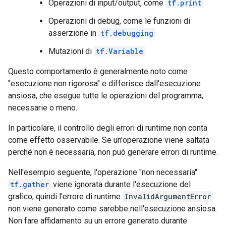
Operazioni di input/output, come
tf.print
      }

    }

Operazioni di debug, come le funzioni di
    node_def {

asserzione in
tf.debugging
      name: "cond/Const_4"

      op: "Const"

Mutazioni di
tf.Variable
      attr {

        key: "dtype"

Questo comportamento è generalmente noto come
        value {

"esecuzione non rigorosa" e differisce dall'esecuzione
          type: DT_INT32

ansiosa, che esegue tutte le operazioni del programma,
        }

      }

necessarie o meno.
      attr {

        key: "value"

In particolare, il controllo degli errori di runtime non conta
        value {

come effetto osservabile. Se un'operazione viene saltata
          tensor {

perché non è necessaria, non può generare errori di runtime.
            dtype: DT_INT32

            tensor_shape {

Nell'esempio seguente, l'operazione "non necessaria"
            }

tf.gather
viene ignorata durante l'esecuzione del
            int_val: 0

grafico, quindi l'errore di runtime
          }

InvalidArgumentError
        }

non viene generato come sarebbe nell'esecuzione ansiosa.
      }

Non fare affidamento su un errore generato durante