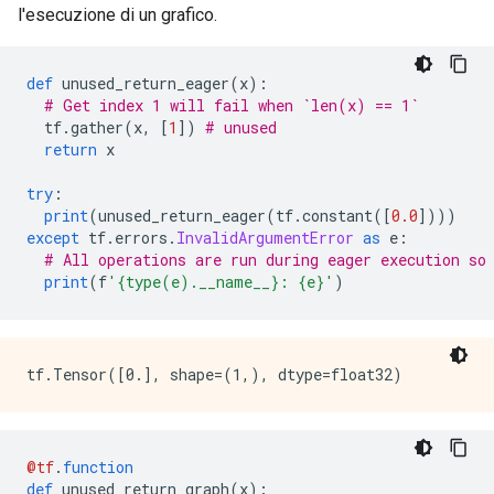
    }

l'esecuzione di un grafico.
    node_def {

      name: "cond/Identity_1"

      op: "Identity"

def
 unused_return_eager
(
x
):
      input: "cond/Const_4:output:0"

# Get index 1 will fail when `len(x) == 1`
      attr {

  tf
.
gather
(
x
,
[
1
])
# unused 
        key: "T"

return
 x
        value {

          type: DT_INT32

try
:
        }

print
(
unused_return_eager
(
tf
.
constant
([
0.0
])))
      }

except
 tf
.
errors
.
InvalidArgumentError
as
 e
:
    }

# All operations are run during eager execution so
    ret {

print
(
f
'{type(e).__name__}: {e}'
)
      key: "cond_identity"

      value: "cond/Identity:output:0"

    }

    ret {

      key: "cond_identity_1"

      value: "cond/Identity_1:output:0"

    }

    attr {

      key: "_construction_context"

@tf
.
function
      value {

def
 unused_return_graph
(
x
):