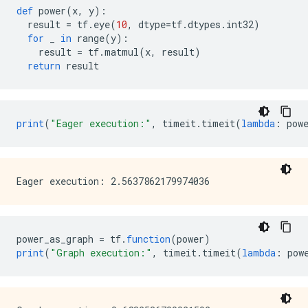
      name: "cond/Identity_1"

def
 power
(
x
,
 y
):
      op: "Identity"

  result 
=
 tf
.
eye
(
10
,
 dtype
=
tf
.
dtypes
.
int32
)
      input: "cond_identity_1_x"

for
 _ 
in
 range
(
y
):
      attr {

    result 
=
 tf
.
matmul
(
x
,
 result
)
        key: "T"

return
 result
        value {

          type: DT_INT32

        }

      }

print
(
"Eager execution:"
,
 timeit
.
timeit
(
lambda
:
 pow
    }

    ret {

      key: "cond_identity"

      value: "cond/Identity:output:0"

    }

    ret {

      key: "cond_identity_1"

      value: "cond/Identity_1:output:0"

power_as_graph 
=
 tf
.
function
(
power
)
    }

print
(
"Graph execution:"
,
 timeit
.
timeit
(
lambda
:
 pow
    attr {

      key: "_construction_context"

      value {

        s: "kEagerRuntime"
