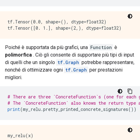
  }

  attr {

    key: "Tin"

    value {

tf.Tensor(0.0, shape=(), dtype=float32)

      list {

        type: DT_INT32

      }

    }

Poiché è supportata da più grafici, una
Function
è
  }

polimorfica
. Ciò gli consente di supportare più tipi di input
  attr {

di quelli che un singolo
tf.Graph
potrebbe rappresentare,
    key: "Tout"

    value {

nonché di ottimizzare ogni
tf.Graph
per prestazioni
      list {

migliori.
        type: DT_BOOL

        type: DT_INT32

      }

# There are three `ConcreteFunction`s (one for each 
    }

# The `ConcreteFunction` also knows the return type 
  }

print
(
my_relu
.
pretty_printed_concrete_signatures
())
  attr {

    key: "_lower_using_switch_merge"

    value {

      b: true

my_relu(x)

    }
