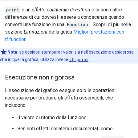
      }

print
è un
effetto collaterale di Python
e ci sono altre
      attr {

differenze di cui dovresti essere a conoscenza quando
        key: "value"

        value {

converti una funzione in una
Function
. Scopri di più nella
          tensor {

sezione
Limitazioni
della guida
Migliori prestazioni con
            dtype: DT_BOOL

tf.function
.
            tensor_shape {

            }

Nota:
se desideri stampare i valori sia nell'esecuzione desiderosa
            bool_val: true

che in quella grafica, utilizza invece
tf.print
.
          }

        }

      }

Esecuzione non rigorosa
    }

    node_def {

L'esecuzione del grafico esegue solo le operazioni
      name: "cond/Identity"

necessarie per produrre gli effetti osservabili, che
      op: "Identity"

      input: "cond/Const_3:output:0"

includono:
      attr {

        key: "T"

Il valore di ritorno della funzione
        value {

          type: DT_BOOL

Ben noti effetti collaterali documentati come:
        }
