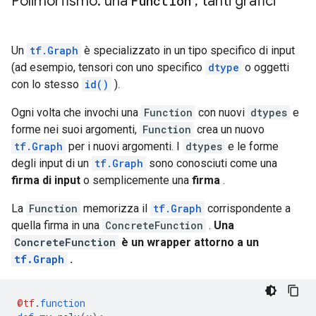
Polimorfismo: una
Function
,
tanti grafici
}

node {

  name: "Greater/y"

Un
tf.Graph
è specializzato in un tipo specifico di input
  op: "Const"

(ad esempio, tensori con uno specifico
dtype
o oggetti
  attr {

    key: "dtype"

con lo stesso
id()
).
    value {

      type: DT_INT32

Ogni volta che invochi una
Function
con nuovi
dtypes
e
    }

forme nei suoi argomenti,
Function
crea un nuovo
  }

tf.Graph
per i nuovi argomenti. I
dtypes
e le forme
  attr {

degli input di un
tf.Graph
sono conosciuti come una
    key: "value"

firma di input
o semplicemente una
firma
.
    value {

      tensor {

La
Function
memorizza il
tf.Graph
corrispondente a
        dtype: DT_INT32

        tensor_shape {

quella firma in una
ConcreteFunction
.
Una
        }

ConcreteFunction
è un wrapper attorno a un
        int_val: 0

tf.Graph
.
      }

    }

  }

@tf
.
function
}
