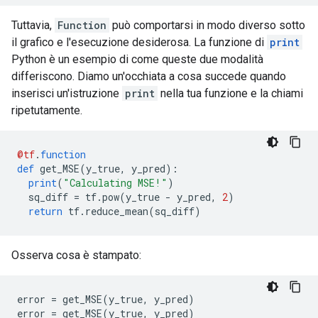
      attr {

        key: "dtype"

Tuttavia,
Function
può comportarsi in modo diverso sotto
        value {

il grafico e l'esecuzione desiderosa. La funzione di
print
          type: DT_BOOL

        }

Python è un esempio di come queste due modalità
      }

differiscono. Diamo un'occhiata a cosa succede quando
      attr {

inserisci un'istruzione
print
nella tua funzione e la chiami
        key: "value"

ripetutamente.
        value {

          tensor {

            dtype: DT_BOOL

@tf
.
function
            tensor_shape {

def
 get_MSE
(
y_true
,
 y_pred
):
            }

print
(
"Calculating MSE!"
)
            bool_val: true

  sq_diff 
=
 tf
.
pow
(
y_true 
-
 y_pred
,
2
)
          }

return
 tf
.
reduce_mean
(
sq_diff
)
        }

      }

    }

Osserva cosa è stampato:
    node_def {

      name: "cond/Const_1"

      op: "Const"

      attr {

error 
=
 get_MSE
(
y_true
,
 y_pred
)
        key: "dtype"

error 
=
 get_MSE
(
y_true
,
 y_pred
)