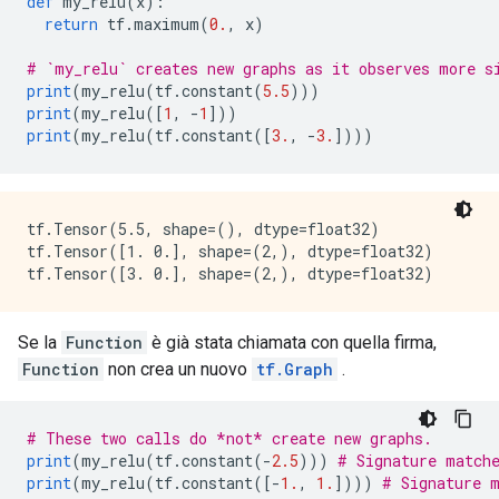
def
 my_relu
(
x
):
node {

return
 tf
.
maximum
(
0.
,
 x
)
  name: "Greater"

  op: "Greater"

# `my_relu` creates new graphs as it observes more s
  input: "x"

print
(
my_relu
(
tf
.
constant
(
5.5
)))
  input: "Greater/y"

print
(
my_relu
([
1
,
-
1
]))
  attr {

print
(
my_relu
(
tf
.
constant
([
3.
,
-
3.
])))
    key: "T"

    value {

      type: DT_INT32

    }

tf.Tensor(5.5, shape=(), dtype=float32)

  }

tf.Tensor([1. 0.], shape=(2,), dtype=float32)

}

node {

  name: "cond"

  op: "StatelessIf"

Se la
Function
è già stata chiamata con quella firma,
  input: "Greater"

  input: "x"

Function
non crea un nuovo
tf.Graph
.
  attr {

    key: "Tcond"

    value {

# These two calls do *not* create new graphs.
      type: DT_BOOL

print
(
my_relu
(
tf
.
constant
(-
2.5
)))
# Signature match
    }

print
(
my_relu
(
tf
.
constant
([-
1.
,
1.
])))
# Signature 