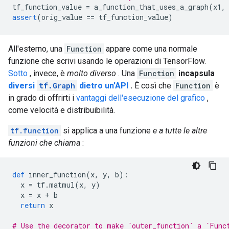
tf_function_value 
=
 a_function_that_uses_a_graph
(
x1
,
assert
(
orig_value 
==
 tf_function_value
)
All'esterno, una
Function
appare come una normale
funzione che scrivi usando le operazioni di TensorFlow.
Sotto
, invece, è
molto diverso
. Una
Function
incapsula
diversi
tf.Graph
dietro un'API
.
È così che
Function
è
in grado di offrirti i
vantaggi dell'esecuzione del grafico
,
come velocità e distribuibilità.
tf.function
si applica a una funzione
e a tutte le altre
funzioni che chiama
:
def
 inner_function
(
x
,
 y
,
 b
):
  x 
=
 tf
.
matmul
(
x
,
 y
)
  x 
=
 x 
+
 b
return
 x
# Use the decorator to make `outer_function` a `Func