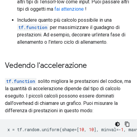
altri tipi di TensorFlow come input. Puoi passare altri
        value {

tipi di oggetti ma
fai attenzione
!
          tensor {

            dtype: DT_BOOL

Includere quanto più calcolo possibile in una
            tensor_shape {

tf.function
per massimizzare il guadagno di
            }

prestazioni. Ad esempio, decorare un'intera fase di
            bool_val: true

          }

allenamento o l'intero ciclo di allenamento.
        }

      }

    }

Vedendo l'accelerazione
    node_def {

      name: "cond/Identity"

      op: "Identity"

tf.function
solito migliora le prestazioni del codice, ma
      input: "cond/Const:output:0"

la quantità di accelerazione dipende dal tipo di calcolo
      attr {

eseguito. I piccoli calcoli possono essere dominati
        key: "T"

dall'overhead di chiamare un grafico. Puoi misurare la
        value {

          type: DT_BOOL

differenza di prestazioni in questo modo:
        }

      }

    }

x 
=
 tf
.
random
.
uniform
(
shape
=[
10
,
10
],
 minval
=-
1
,
 max
    node_def {
