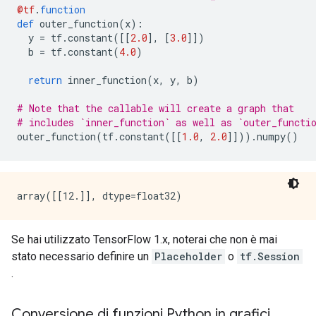
@tf
.
function
def
 outer_function
(
x
):
  y 
=
 tf
.
constant
([[
2.0
],
[
3.0
]])
  b 
=
 tf
.
constant
(
4.0
)
return
 inner_function
(
x
,
 y
,
 b
)
# Note that the callable will create a graph that
# includes `inner_function` as well as `outer_functi
outer_function
(
tf
.
constant
([[
1.0
,
2.0
]])).
numpy
()
Se hai utilizzato TensorFlow 1.x, noterai che non è mai
stato necessario definire un
Placeholder
o
tf.Session
.
Conversione di funzioni Python in grafici