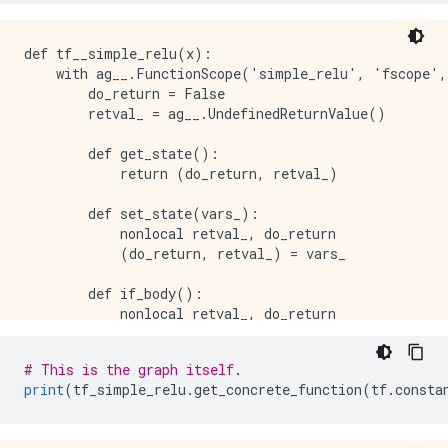
def tf__simple_relu(x):

    with ag__.FunctionScope('simple_relu', 'fscope',
        do_return = False

        retval_ = ag__.UndefinedReturnValue()

        def get_state():

            return (do_return, retval_)

        def set_state(vars_):

            nonlocal retval_, do_return

            (do_return, retval_) = vars_

        def if_body():

            nonlocal retval_, do_return

            try:

                do_return = True

# This is the graph itself.
                retval_ = ag__.ld(x)

print
(
tf_simple_relu
.
get_concrete_function
(
tf
.
consta
            except:

                do_return = False

                raise
