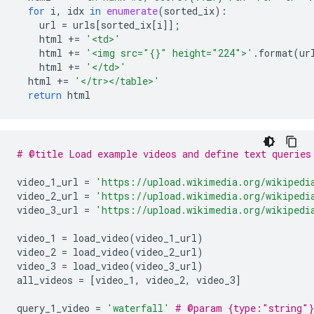
for
i
,
idx
in
enumerate
(
sorted_ix
):
url
=
urls
[
sorted_ix
[
i
]];
html
+=
'<td>'
html
+=
'<img src="
{}
" height="224">'
.
format
(
ur
html
+=
'</td>'
html
+=
'</tr></table>'
return
html
# @title Load example videos and define text queries
video_1_url
=
'https://upload.wikimedia.org/wikipedi
video_2_url
=
'https://upload.wikimedia.org/wikipedi
video_3_url
=
'https://upload.wikimedia.org/wikipedi
video_1
=
load_video
(
video_1_url
)
video_2
=
load_video
(
video_2_url
)
video_3
=
load_video
(
video_3_url
)
all_videos
=
[
video_1
,
video_2
,
video_3
]
query_1_video
=
'waterfall'
# @param {type:"string"}