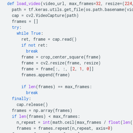
def
load_video
(
video_url
,
max_frames
=
32
,
resize
=
(
224
path
=
tf
.
keras
.
utils
.
get_file
(
os
.
path
.
basename
(
vi
cap
=
cv2
.
VideoCapture
(
path
)
frames
=
[]
try
:
while
True
:
ret
,
frame
=
cap
.
read
()
if
not
ret
:
break
frame
=
crop_center_square
(
frame
)
frame
=
cv2
.
resize
(
frame
,
resize
)
frame
=
frame
[:,
:,
[
2
,
1
,
0
]]
frames
.
append
(
frame
)
if
len
(
frames
)
==
max_frames
:
break
finally
:
cap
.
release
()
frames
=
np
.
array
(
frames
)
if
len
(
frames
)
 < 
max_frames
:
n_repeat
=
int
(
math
.
ceil
(
max_frames
/
float
(
len
(
frames
=
frames
.
repeat
(
n_repeat
,
axis
=
0
)