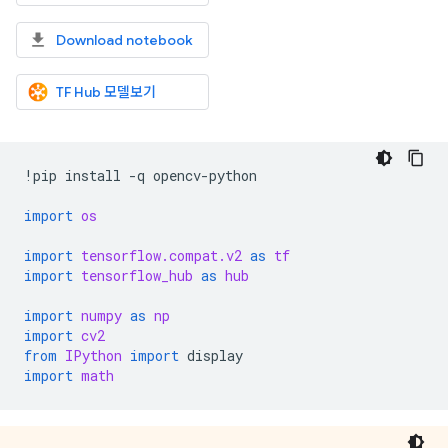
Download notebook
TF Hub 모델보기
!
pip
install
-
q
opencv
-
python
import
os
import
tensorflow.compat.v2
as
tf
import
tensorflow_hub
as
hub
import
numpy
as
np
import
cv2
from
IPython
import
display
import
math