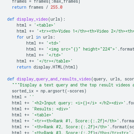
frames
=
frames
[:
max_frames
]
return
frames
/
255.0
def
display_video
(
urls
):
html
=
'<table>'
html
+=
'<tr><th>Video 1</th><th>Video 2</th><th
for
url
in
urls
:
html
+=
'<td>'
html
+=
'<img src="
{}
" height="224">'
.
forma
html
+=
'</td>'
html
+=
'</tr></table>'
return
display
.
HTML
(
html
)
def
display_query_and_results_video
(
query
,
urls
,
sco
"""Display a text query and the top result videos 
sorted_ix
=
np
.
argsort
(
-
scores
)
html
=
''
html
+=
'<h2>Input query: <i>
{}
<
/i> </h2><div>'
.
fo
html
+=
'Results: <div>'
html
+=
'<table>'
html
+=
'<tr><th>Rank #1, Score:
{:.2f}
<
/th>'
.
forma
html
+=
'<th>Rank #2, Score:
{:.2f}
<
/th>'
.
format
(
s
html
+=
'<th>Rank #3, Score:
{:.2f}
<
/th></tr><tr>'
.