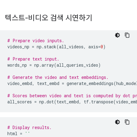
텍스트-비디오 검색 시연하기
# Prepare video inputs.
videos_np
=
np
.
stack
(
all_videos
,
axis
=
0
)
# Prepare text input.
words_np
=
np
.
array
(
all_queries_video
)
# Generate the video and text embeddings.
video_embd
,
text_embd
=
generate_embeddings
(
hub_mode
# Scores between video and text is computed by dot p
all_scores
=
np
.
dot
(
text_embd
,
tf
.
transpose
(
video_em
# Display results.
html
=
''