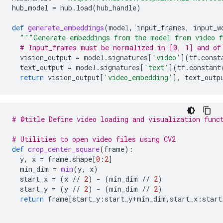
hub_model
=
hub
.
load
(
hub_handle
)
def
generate_embeddings
(
model
,
input_frames
,
input_w
"""Generate embeddings from the model from video f
# Input_frames must be normalized in [0, 1] and of
vision_output
=
model
.
signatures
[
'video'
](
tf
.
const
text_output
=
model
.
signatures
[
'text'
](
tf
.
constant
return
vision_output
[
'video_embedding'
],
text_outp
# @title Define video loading and visualization func
# Utilities to open video files using CV2
def
crop_center_square
(
frame
):
y
,
x
=
frame
.
shape
[
0
:
2
]
min_dim
=
min
(
y
,
x
)
start_x
=
(
x
//
2
)
-
(
min_dim
//
2
)
start_y
=
(
y
//
2
)
-
(
min_dim
//
2
)
return
frame
[
start_y
:
start_y
+
min_dim
,
start_x
:
start