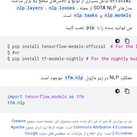
official
شامل بسیاری از توابع و کلاس‌های سطح بالا برای ساخت
مدل‌های SOTA NLP از جمله
،
nlp.losses
،
nlp.layers
nlp.models
و
nlp.tasks
است.
می توانید بسته را با
pip
نصب کنید:
$
pip
install
tensorflow-models-official
# For the 
$
#or
$
pip
install
tf-models-nightly
# For the nightly bu
عملکرد NLP در زیر ماژول
tfm.nlp
موجود است.
import
tensorflow_models
as
tfm
tfm
.
nlp
جز در مواردی که غیر از این ذکر شده باشد،‌محتوای این صفحه تحت مجوز
Creative
Commons Attribution 4.0 License
است. نمونه کدها نیز دارای مجوز
Apache
2.0 License
است. برای اطلاع از جزئیات، به
خطمشی‌های سایت Google