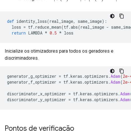
def
 identity_loss
(
real_image
,
 same_image
):
  loss 
=
 tf
.
reduce_mean
(
tf
.
abs
(
real_image 
-
 same_ima
return
 LAMBDA 
*
0.5
*
 loss
Inicialize os otimizadores para todos os geradores e
discriminadores.
generator_g_optimizer 
=
 tf
.
keras
.
optimizers
.
Adam
(
2e-
generator_f_optimizer 
=
 tf
.
keras
.
optimizers
.
Adam
(
2e-
discriminator_x_optimizer 
=
 tf
.
keras
.
optimizers
.
Adam
discriminator_y_optimizer 
=
 tf
.
keras
.
optimizers
.
Adam
Pontos de verificação