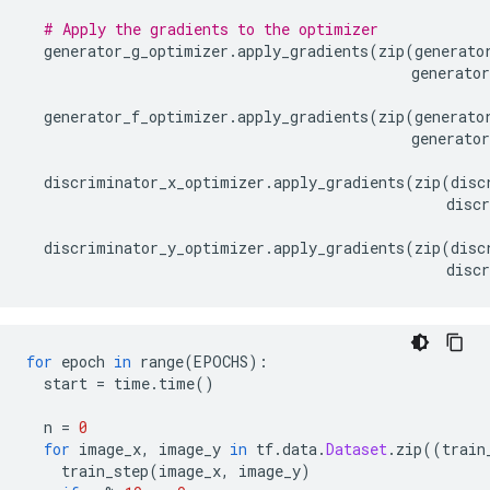
# Apply the gradients to the optimizer
  generator_g_optimizer
.
apply_gradients
(
zip
(
generato
                                            generator
  generator_f_optimizer
.
apply_gradients
(
zip
(
generato
                                            generator
  discriminator_x_optimizer
.
apply_gradients
(
zip
(
disc
                                                disc
  discriminator_y_optimizer
.
apply_gradients
(
zip
(
disc
                                                disc
for
 epoch 
in
 range
(
EPOCHS
):
  start 
=
 time
.
time
()
  n 
=
0
for
 image_x
,
 image_y 
in
 tf
.
data
.
Dataset
.
zip
((
train
    train_step
(
image_x
,
 image_y
)