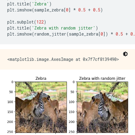
plt
.
title
(
'Zebra'
)
plt
.
imshow
(
sample_zebra
[
0
]
*
0.5
+
0.5
)
plt
.
subplot
(
122
)
plt
.
title
(
'Zebra with random jitter'
)
plt
.
imshow
(
random_jitter
(
sample_zebra
[
0
])
*
0.5
+
0