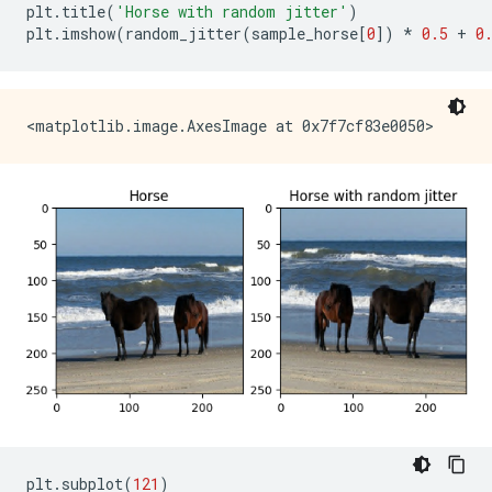
plt
.
title
(
'Horse with random jitter'
)
plt
.
imshow
(
random_jitter
(
sample_horse
[
0
])
*
0.5
+
0
plt
.
subplot
(
121
)