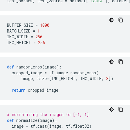
test_horses
,
 test_zebras 
=
 dataset
[
'testA'
],
 dataset
BUFFER_SIZE 
=
1000
BATCH_SIZE 
=
1
IMG_WIDTH 
=
256
IMG_HEIGHT 
=
256
def
 random_crop
(
image
):
  cropped_image 
=
 tf
.
image
.
random_crop
(
      image
,
 size
=[
IMG_HEIGHT
,
 IMG_WIDTH
,
3
])
return
 cropped_image
# normalizing the images to [-1, 1]
def
 normalize
(
image
):
  image 
=
 tf
.
cast
(
image
,
 tf
.
float32
)