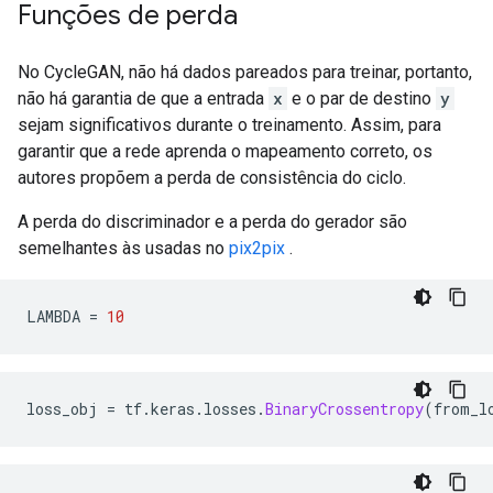
Funções de perda
No CycleGAN, não há dados pareados para treinar, portanto,
não há garantia de que a entrada
x
e o par de destino
y
sejam significativos durante o treinamento. Assim, para
garantir que a rede aprenda o mapeamento correto, os
autores propõem a perda de consistência do ciclo.
A perda do discriminador e a perda do gerador são
semelhantes às usadas no
pix2pix
.
LAMBDA 
=
10
loss_obj 
=
 tf
.
keras
.
losses
.
BinaryCrossentropy
(
from_l