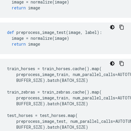
  image 
=
 normalize
(
image
)
return
 image
def
 preprocess_image_test
(
image
,
 label
):
  image 
=
 normalize
(
image
)
return
 image
train_horses 
=
 train_horses
.
cache
().
map
(
    preprocess_image_train
,
 num_parallel_calls
=
AUTOT
    BUFFER_SIZE
).
batch
(
BATCH_SIZE
)
train_zebras 
=
 train_zebras
.
cache
().
map
(
    preprocess_image_train
,
 num_parallel_calls
=
AUTOT
    BUFFER_SIZE
).
batch
(
BATCH_SIZE
)
test_horses 
=
 test_horses
.
map
(
    preprocess_image_test
,
 num_parallel_calls
=
AUTOTU
    BUFFER_SIZE
).
batch
(
BATCH_SIZE
)