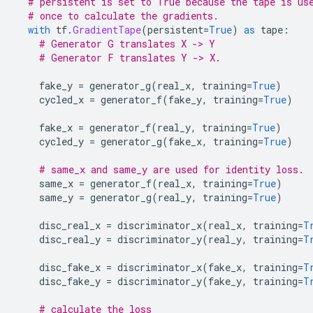
# persistent is set to True because the tape is us
# once to calculate the gradients.
with
 tf
.
GradientTape
(
persistent
=
True
)
as
 tape
:
# Generator G translates X -> Y
# Generator F translates Y -> X.
    fake_y 
=
 generator_g
(
real_x
,
 training
=
True
)
    cycled_x 
=
 generator_f
(
fake_y
,
 training
=
True
)
    fake_x 
=
 generator_f
(
real_y
,
 training
=
True
)
    cycled_y 
=
 generator_g
(
fake_x
,
 training
=
True
)
# same_x and same_y are used for identity loss.
    same_x 
=
 generator_f
(
real_x
,
 training
=
True
)
    same_y 
=
 generator_g
(
real_y
,
 training
=
True
)
    disc_real_x 
=
 discriminator_x
(
real_x
,
 training
=
T
    disc_real_y 
=
 discriminator_y
(
real_y
,
 training
=
T
    disc_fake_x 
=
 discriminator_x
(
fake_x
,
 training
=
T
    disc_fake_y 
=
 discriminator_y
(
fake_y
,
 training
=
T
# calculate the loss