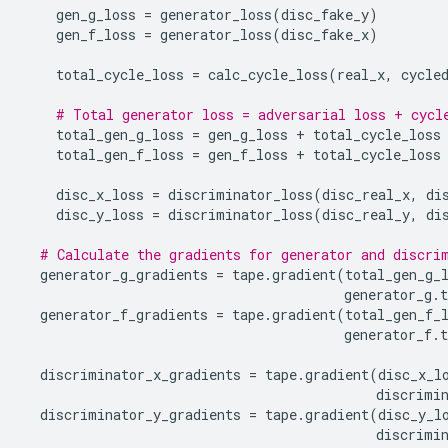
    gen_g_loss 
=
 generator_loss
(
disc_fake_y
)
    gen_f_loss 
=
 generator_loss
(
disc_fake_x
)
    total_cycle_loss 
=
 calc_cycle_loss
(
real_x
,
 cycle
# Total generator loss = adversarial loss + cycl
    total_gen_g_loss 
=
 gen_g_loss 
+
 total_cycle_loss
    total_gen_f_loss 
=
 gen_f_loss 
+
 total_cycle_loss
    disc_x_loss 
=
 discriminator_loss
(
disc_real_x
,
 di
    disc_y_loss 
=
 discriminator_loss
(
disc_real_y
,
 di
# Calculate the gradients for generator and discri
  generator_g_gradients 
=
 tape
.
gradient
(
total_gen_g_
                                        generator_g
.
t
  generator_f_gradients 
=
 tape
.
gradient
(
total_gen_f_
                                        generator_f
.
t
  discriminator_x_gradients 
=
 tape
.
gradient
(
disc_x_l
                                            discrimi
  discriminator_y_gradients 
=
 tape
.
gradient
(
disc_y_l
                                            discrimi