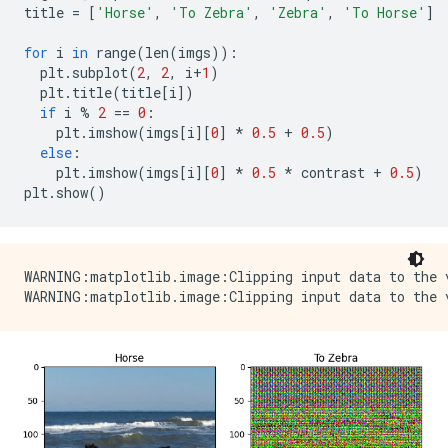
title 
=
[
'Horse'
,
'To Zebra'
,
'Zebra'
,
'To Horse'
]
for
 i 
in
 range
(
len
(
imgs
)):
  plt
.
subplot
(
2
,
2
,
 i
+
1
)
  plt
.
title
(
title
[
i
])
if
 i 
%
2
==
0
:
    plt
.
imshow
(
imgs
[
i
][
0
]
*
0.5
+
0.5
)
else
:
    plt
.
imshow
(
imgs
[
i
][
0
]
*
0.5
*
 contrast 
+
0.5
)
plt
.
show
()
WARNING:matplotlib.image:Clipping input data to the 