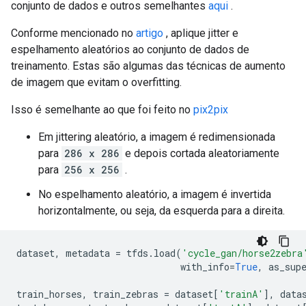
conjunto de dados e outros semelhantes
aqui
.
Conforme mencionado no
artigo
, aplique jitter e
espelhamento aleatórios ao conjunto de dados de
treinamento. Estas são algumas das técnicas de aumento
de imagem que evitam o overfitting.
Isso é semelhante ao que foi feito no
pix2pix
Em jittering aleatório, a imagem é redimensionada
para
286 x 286
e depois cortada aleatoriamente
para
256 x 256
.
No espelhamento aleatório, a imagem é invertida
horizontalmente, ou seja, da esquerda para a direita.
dataset
,
 metadata 
=
 tfds
.
load
(
'cycle_gan/horse2zebra
                              with_info
=
True
,
 as_sup
train_horses
,
 train_zebras 
=
 dataset
[
'trainA'
],
 data