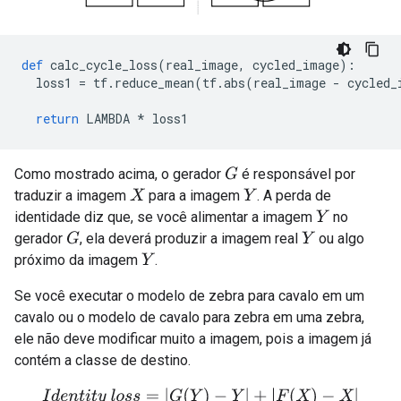
def
 calc_cycle_loss
(
real_image
,
 cycled_image
):
  loss1 
=
 tf
.
reduce_mean
(
tf
.
abs
(
real_image 
-
 cycled_
return
 LAMBDA 
*
 loss1
Como mostrado acima, o gerador
é responsável por
G
traduzir a imagem
para a imagem
. A perda de
X
Y
identidade diz que, se você alimentar a imagem
no
Y
gerador
, ela deverá produzir a imagem real
ou algo
G
Y
próximo da imagem
.
Y
Se você executar o modelo de zebra para cavalo em um
cavalo ou o modelo de cavalo para zebra em uma zebra,
ele não deve modificar muito a imagem, pois a imagem já
contém a classe de destino.
I
d
e
n
t
i
t
y
l
o
s
s
=
|
G
(
Y
)
−
Y
|
+
|
F
(
X
)
−
X
|