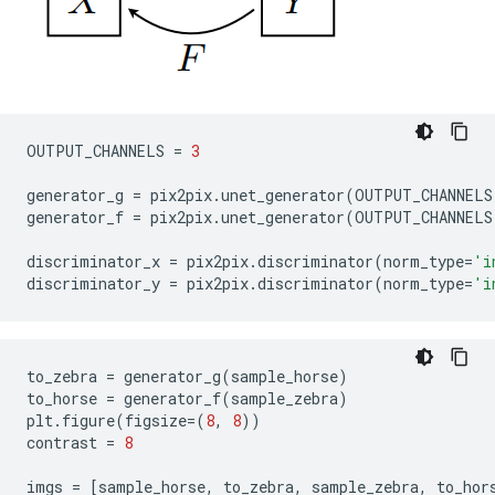
OUTPUT_CHANNELS 
=
3
generator_g 
=
 pix2pix
.
unet_generator
(
OUTPUT_CHANNELS
generator_f 
=
 pix2pix
.
unet_generator
(
OUTPUT_CHANNELS
discriminator_x 
=
 pix2pix
.
discriminator
(
norm_type
=
'i
discriminator_y 
=
 pix2pix
.
discriminator
(
norm_type
=
'i
to_zebra 
=
 generator_g
(
sample_horse
)
to_horse 
=
 generator_f
(
sample_zebra
)
plt
.
figure
(
figsize
=(
8
,
8
))
contrast 
=
8
imgs 
=
[
sample_horse
,
 to_zebra
,
 sample_zebra
,
 to_hor