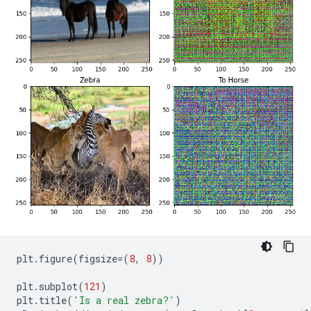
plt
.
figure
(
figsize
=(
8
,
8
))
plt
.
subplot
(
121
)
plt
.
title
(
'Is a real zebra?'
)