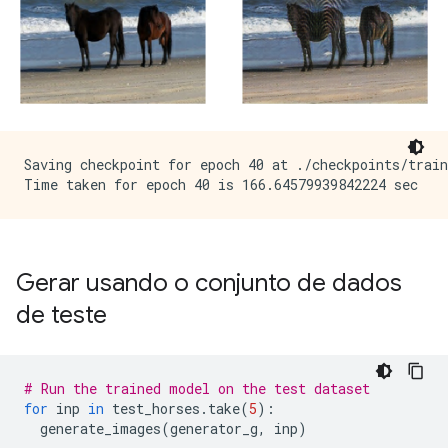
Saving checkpoint for epoch 40 at ./checkpoints/train
Gerar usando o conjunto de dados
de teste
# Run the trained model on the test dataset
for
 inp 
in
 test_horses
.
take
(
5
):
  generate_images
(
generator_g
,
 inp
)