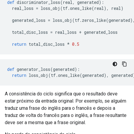
def
 discriminator_loss
(
real
,
 generated
):
  real_loss 
=
 loss_obj
(
tf
.
ones_like
(
real
),
 real
)
  generated_loss 
=
 loss_obj
(
tf
.
zeros_like
(
generated
)
  total_disc_loss 
=
 real_loss 
+
 generated_loss
return
 total_disc_loss 
*
0.5
def
 generator_loss
(
generated
):
return
 loss_obj
(
tf
.
ones_like
(
generated
),
 generated
A consistência do ciclo significa que o resultado deve
estar próximo da entrada original. Por exemplo, se alguém
traduz uma frase do inglês para o francês e depois a
traduz de volta do francês para o inglês, a frase resultante
deve ser a mesma que a frase original.