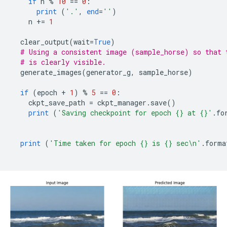
if
 n 
%
10
==
0
:
print
(
'.'
,
end
=
''
)
    n 
+=
1
  clear_output
(
wait
=
True
)
# Using a consistent image (sample_horse) so that 
# is clearly visible.
  generate_images
(
generator_g
,
 sample_horse
)
if
(
epoch 
+
1
)
%
5
==
0
:
    ckpt_save_path 
=
 ckpt_manager
.
save
()
print
(
'Saving checkpoint for epoch {} at {}'
.
fo
                                                     
print
(
'Time taken for epoch {} is {} sec\n'
.
forma
                                                    