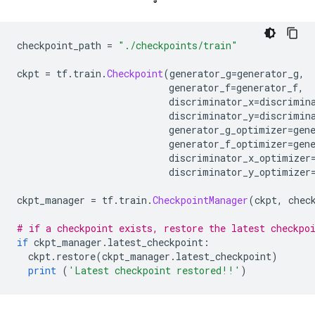
checkpoint_path 
=
"./checkpoints/train"
ckpt 
=
 tf
.
train
.
Checkpoint
(
generator_g
=
generator_g
,
                           generator_f
=
generator_f
,
                           discriminator_x
=
discrimin
                           discriminator_y
=
discrimin
                           generator_g_optimizer
=
gen
                           generator_f_optimizer
=
gen
                           discriminator_x_optimizer
                           discriminator_y_optimizer
ckpt_manager 
=
 tf
.
train
.
CheckpointManager
(
ckpt
,
 chec
# if a checkpoint exists, restore the latest checkpo
if
 ckpt_manager
.
latest_checkpoint
:
  ckpt
.
restore
(
ckpt_manager
.
latest_checkpoint
)
print
(
'Latest checkpoint restored!!'
)