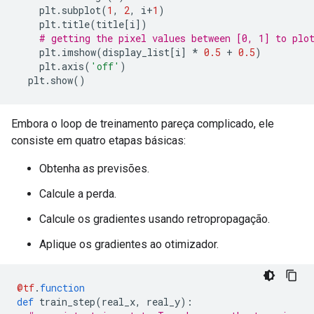
    plt
.
subplot
(
1
,
2
,
 i
+
1
)
    plt
.
title
(
title
[
i
])
# getting the pixel values between [0, 1] to plo
    plt
.
imshow
(
display_list
[
i
]
*
0.5
+
0.5
)
    plt
.
axis
(
'off'
)
  plt
.
show
()
Embora o loop de treinamento pareça complicado, ele
consiste em quatro etapas básicas:
Obtenha as previsões.
Calcule a perda.
Calcule os gradientes usando retropropagação.
Aplique os gradientes ao otimizador.
@tf
.
function
def
 train_step
(
real_x
,
 real_y
):