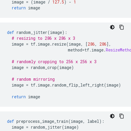
  image 
=
(
image 
/
127.5
)
-
1
return
 image
def
 random_jitter
(
image
):
# resizing to 286 x 286 x 3
  image 
=
 tf
.
image
.
resize
(
image
,
[
286
,
286
],
                          method
=
tf
.
image
.
ResizeMeth
# randomly cropping to 256 x 256 x 3
  image 
=
 random_crop
(
image
)
# random mirroring
  image 
=
 tf
.
image
.
random_flip_left_right
(
image
)
return
 image
def
 preprocess_image_train
(
image
,
 label
):
  image 
=
 random_jitter
(
image
)