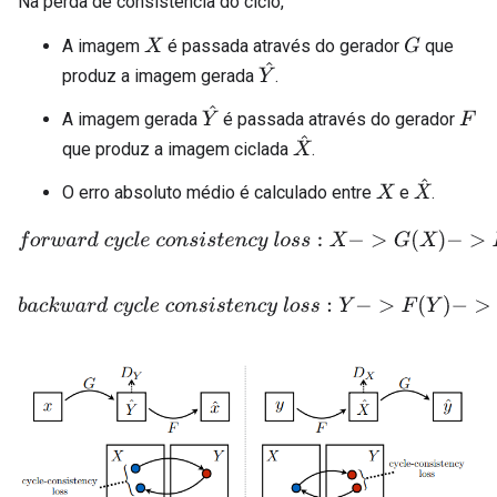
Na perda de consistência do ciclo,
A imagem
é passada através do gerador
que
X
G
Y
^
produz a imagem gerada
.
Y
^
A imagem gerada
é passada através do gerador
F
X
^
que produz a imagem ciclada
.
X
^
O erro absoluto médio é calculado entre
e
.
X
f
o
r
w
a
r
d
c
y
c
l
e
c
o
n
s
i
s
t
e
n
c
y
l
o
s
s
:
X
−
>
G
(
X
)
−
>
F
(
G
(
X
)
)
b
a
c
k
w
a
r
d
c
y
c
l
e
c
o
n
s
i
s
t
e
n
c
y
l
o
s
s
:
Y
−
>
F
(
Y
)
−
>
G
(
F
(
Y