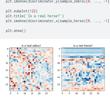
plt
.
imshow
(
discriminator_y
(
sample_zebra
)[
0
,
...,
-
1
]
plt
.
subplot
(
122
)
plt
.
title
(
'Is a real horse?'
)
plt
.
imshow
(
discriminator_x
(
sample_horse
)[
0
,
...,
-
1
]
plt
.
show
()