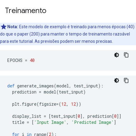
Treinamento
Nota:
Este modelo de exemplo é treinado para menos épocas (40)
do que o paper (200) para manter o tempo de treinamento razoável
para este tutorial. As previsões podem ser menos precisas.
EPOCHS 
=
40
def
 generate_images
(
model
,
 test_input
):
  prediction 
=
 model
(
test_input
)
  plt
.
figure
(
figsize
=(
12
,
12
))
  display_list 
=
[
test_input
[
0
],
 prediction
[
0
]]
  title 
=
[
'Input Image'
,
'Predicted Image'
]
for
 i 
in
 range
(
2
):