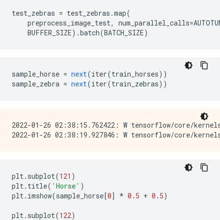
test_zebras 
=
 test_zebras
.
map
(
    preprocess_image_test
,
 num_parallel_calls
=
AUTOTU
    BUFFER_SIZE
).
batch
(
BATCH_SIZE
)
sample_horse 
=
next
(
iter
(
train_horses
))
sample_zebra 
=
next
(
iter
(
train_zebras
))
2022-01-26 02:38:15.762422: W tensorflow/core/kernel
plt
.
subplot
(
121
)
plt
.
title
(
'Horse'
)
plt
.
imshow
(
sample_horse
[
0
]
*
0.5
+
0.5
)
plt
.
subplot
(
122
)