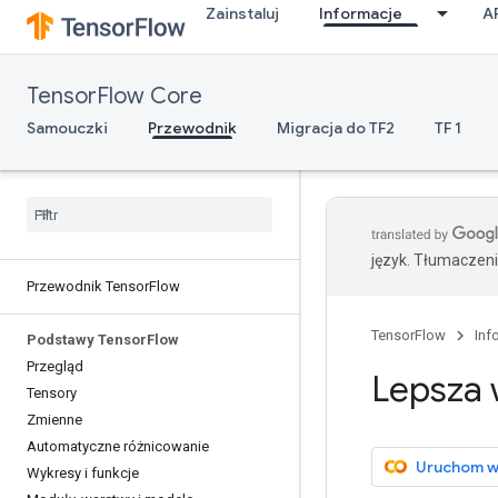
Zainstaluj
Informacje
A
TensorFlow Core
Samouczki
Przewodnik
Migracja do TF2
TF 1
język. Tłumaczen
Przewodnik Tensor
Flow
TensorFlow
Inf
Podstawy Tensor
Flow
Przegląd
Lepsza 
Tensory
Zmienne
Automatyczne różnicowanie
Uruchom w
Wykresy i funkcje