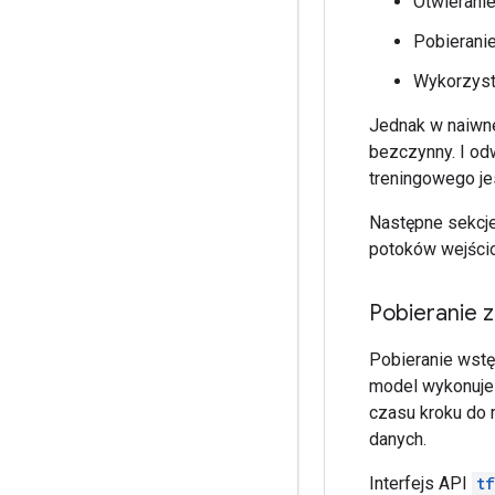
Otwieranie 
Pobieranie
Wykorzyst
Jednak w naiwnej
bezczynny. I od
treningowego jes
Następne sekcje
potoków wejści
Pobieranie 
Pobieranie wstę
model wykonuje
czasu kroku do 
danych.
Interfejs API
t