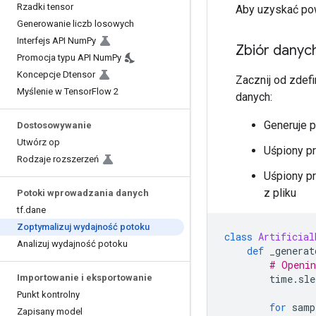
Rzadki tensor
Aby uzyskać pow
Generowanie liczb losowych
Interfejs API Num
Py
Zbiór danyc
Promocja typu API Num
Py
Koncepcje Dtensor
Zacznij od zdef
Myślenie w Tensor
Flow 2
danych:
Generuje 
Dostosowywanie
Utwórz op
Uśpiony p
Rodzaje rozszerzeń
Uśpiony p
z pliku
Potoki wprowadzania danych
tf
.
dane
Zoptymalizuj wydajność potoku
class
Artificial
Analizuj wydajność potoku
def
 _generat
# Openin
Importowanie i eksportowanie
        time
.
sle
Punkt kontrolny
for
 samp
Zapisany model