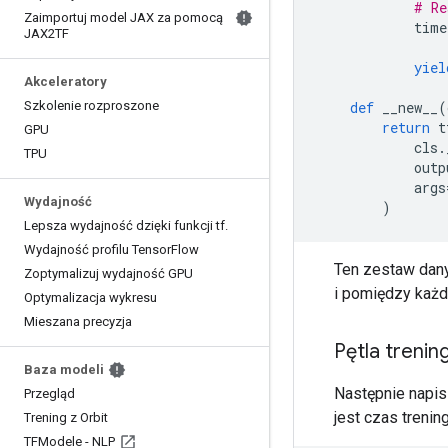
# Re
Zaimportuj model JAX za pomocą
            time
JAX2TF
yiel
Akceleratory
Szkolenie rozproszone
def
 __new__
(
return
 t
GPU
            cls
.
TPU
            outp
            args
Wydajność
)
Lepsza wydajność dzięki funkcji tf
.
Wydajność profilu Tensor
Flow
Ten zestaw dan
Zoptymalizuj wydajność GPU
i pomiędzy każd
Optymalizacja wykresu
Mieszana precyzja
Pętla treni
Baza modeli
Następnie napisz
Przegląd
jest czas trening
Trening z Orbit
TFModele - NLP