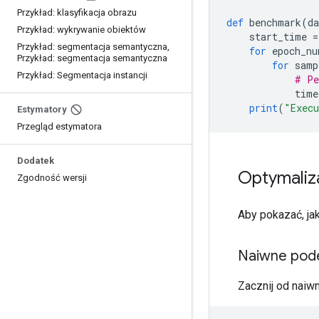
Przykład: klasyfikacja obrazu
def
 benchmark
(
da
Przykład: wykrywanie obiektów
    start_time 
=
Przykład: segmentacja semantyczna
,
for
 epoch_nu
Przykład: segmentacja semantyczna
for
 samp
Przykład: Segmentacja instancji
# Pe
            time
print
(
"Exec
Estymatory
Przegląd estymatora
Dodatek
Optymaliz
Zgodność wersji
Aby pokazać, j
Naiwne pode
Zacznij od naiw