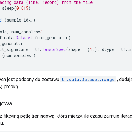
ading data (line, record) from the file
.
sleep
(
0.015
)
d
(
sample_idx
,)
cls
,
 num_samples
=
3
):
f
.
data
.
Dataset
.
from_generator
(
_generator
,
ut_signature 
=
 tf
.
TensorSpec
(
shape 
=
(
1
,),
 dtype 
=
 tf
.
i
=(
num_samples
,)
ych jest podobny do zestawu
tf.data.Dataset.range
, dodaj
ą próbką.
ngowa
 fikcyjną pętlę treningową, która mierzy, ile czasu zajmuje ite
u.