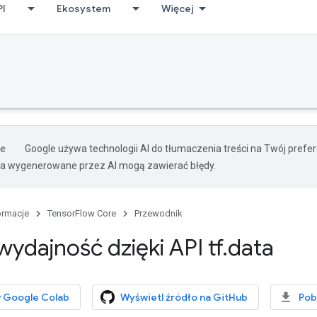
PI
Ekosystem
Więcej
Google używa technologii AI do tłumaczenia treści na Twój pref
ia wygenerowane przez AI mogą zawierać błędy.
ormacje
TensorFlow Core
Przewodnik
wydajność dzięki API tf
.
data
 Google Colab
Wyświetl źródło na GitHub
Pob