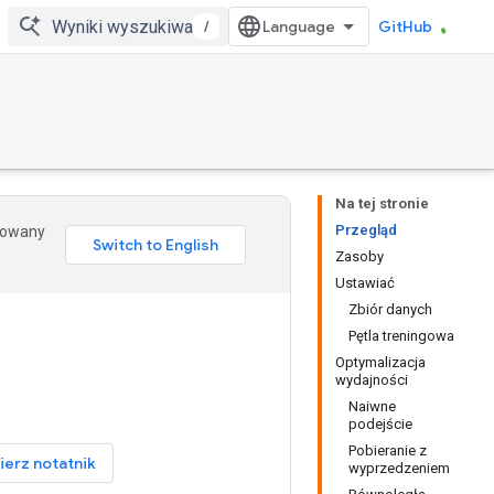
/
GitHub
Na tej stronie
Przegląd
erowany
Zasoby
Ustawiać
Zbiór danych
Pętla treningowa
Optymalizacja
wydajności
Naiwne
podejście
Pobieranie z
ierz notatnik
wyprzedzeniem