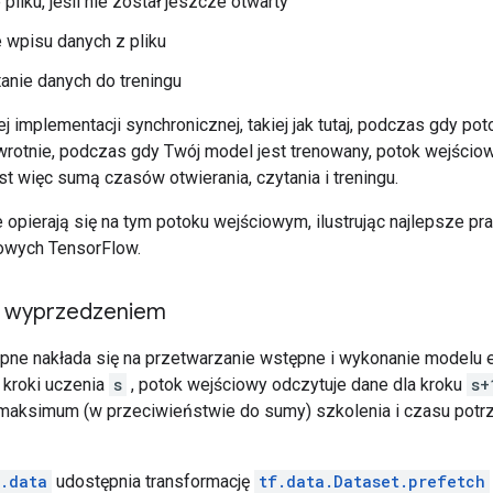
pliku, jeśli nie został jeszcze otwarty
 wpisu danych z pliku
anie danych do treningu
 implementacji synchronicznej, takiej jak tutaj, podczas gdy pot
wrotnie, podczas gdy Twój model jest trenowany, potok wejścio
t więc sumą czasów otwierania, czytania i treningu.
 opierają się na tym potoku wejściowym, ilustrując najlepsze pr
owych TensorFlow.
z wyprzedzeniem
pne nakłada się na przetwarzanie wstępne i wykonanie modelu 
 kroki uczenia
s
, potok wejściowy odczytuje dane dla kroku
s+
maksimum (w przeciwieństwie do sumy) szkolenia i czasu potr
f.data
udostępnia transformację
tf.data.Dataset.prefetch