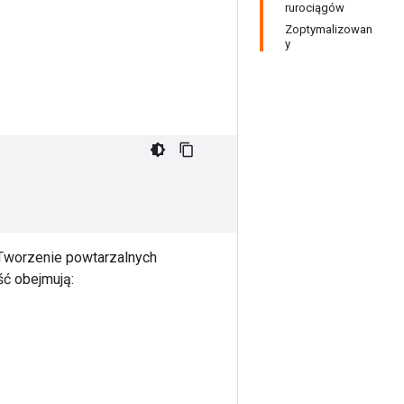
rurociągów
Zoptymalizowan
y
 Tworzenie powtarzalnych
ść obejmują: