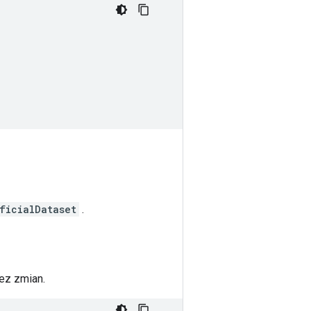
ficialDataset
.
ez zmian.