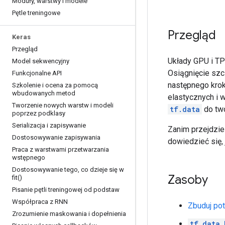
Moduły
,
warstwy i modele
Pętle treningowe
Przegląd
Keras
Przegląd
Układy GPU i TP
Model sekwencyjny
Osiągnięcie szc
Funkcjonalne API
następnego krok
Szkolenie i ocena za pomocą
wbudowanych metod
elastycznych i 
Tworzenie nowych warstw i modeli
tf.data
do tw
poprzez podklasy
Serializacja i zapisywanie
Zanim przejdzie
Dostosowywanie zapisywania
dowiedzieć się, 
Praca z warstwami przetwarzania
wstępnego
Dostosowywanie tego
,
co dzieje się w
Zasoby
fit(
)
Pisanie pętli treningowej od podstaw
Współpraca z RNN
Zbuduj po
Zrozumienie maskowania i dopełnienia
tf.data.