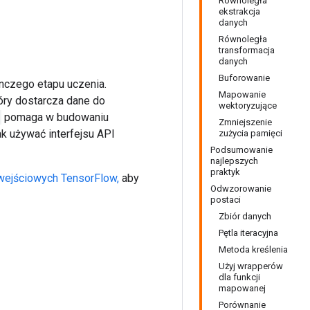
Równoległa
ekstrakcja
danych
Równoległa
transformacja
danych
Buforowanie
nczego etapu uczenia.
Mapowanie
óry dostarcza dane do
wektoryzujące
pomaga w budowaniu
Zmniejszenie
k używać interfejsu API
zużycia pamięci
Podsumowanie
najlepszych
praktyk
wejściowych TensorFlow,
aby
Odwzorowanie
postaci
Zbiór danych
Pętla iteracyjna
Metoda kreślenia
Użyj wrapperów
dla funkcji
mapowanej
Porównanie