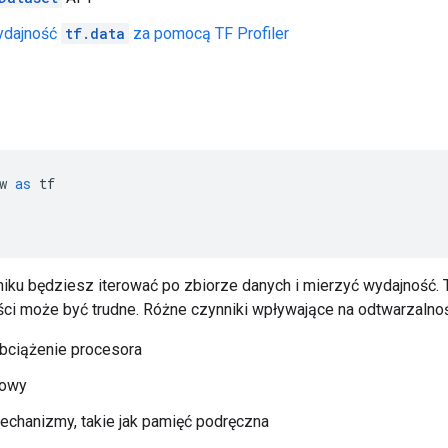
wydajność
tf.data
za pomocą TF Profiler
w 
as
 tf
ku będziesz iterować po zbiorze danych i mierzyć wydajność.
ci może być trudne. Różne czynniki wpływające na odtwarzalno
obciążenie procesora
iowy
echanizmy, takie jak pamięć podręczna