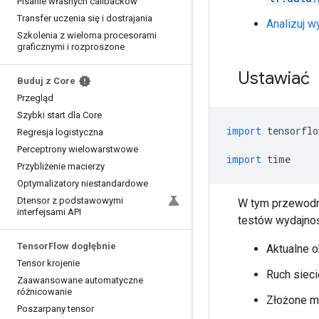
Pisanie własnych callbacków
Transfer uczenia się i dostrajania
Analizuj 
Szkolenia z wieloma procesorami
graficznymi i rozproszone
Ustawiać
Buduj z Core
Przegląd
Szybki start dla Core
import
 tensorflo
Regresja logistyczna
Perceptrony wielowarstwowe
import
 time
Przybliżenie macierzy
Optymalizatory niestandardowe
Dtensor z podstawowymi
W tym przewodni
interfejsami API
testów wydajnoś
Tensor
Flow dogłębnie
Aktualne 
Tensor krojenie
Ruch siec
Zaawansowane automatyczne
różnicowanie
Złożone m
Poszarpany tensor