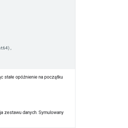
nt64
),
ąc stałe opóźnienie na początku
racja zestawu danych. Symulowany