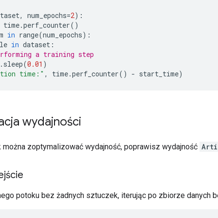
taset
,
 num_epochs
=
2
):
 time
.
perf_counter
()
m 
in
 range
(
num_epochs
):
le 
in
 dataset
:
rforming a training step
.
sleep
(
0.01
)
ution time:"
,
 time
.
perf_counter
()
-
 start_time
)
acja wydajności
ak można zoptymalizować wydajność, poprawisz wydajność
Arti
jście
nego potoku bez żadnych sztuczek, iterując po zbiorze danych b