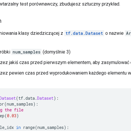
tarzalny test porównawczy, zbudujesz sztuczny przykład.
h
iniowania klasy dziedziczącej z
tf.data.Dataset
o nazwie
Ar
próbki
num_samples
(domyślnie 3)
rzez jakiś czas przed pierwszym elementem, aby zasymulować o
rzez pewien czas przed wyprodukowaniem każdego elementu w 
Dataset
(
tf
.
data
.
Dataset
):
or
(
num_samples
):
g the file
ep
(
0.03
)
le_idx 
in
 range
(
num_samples
):