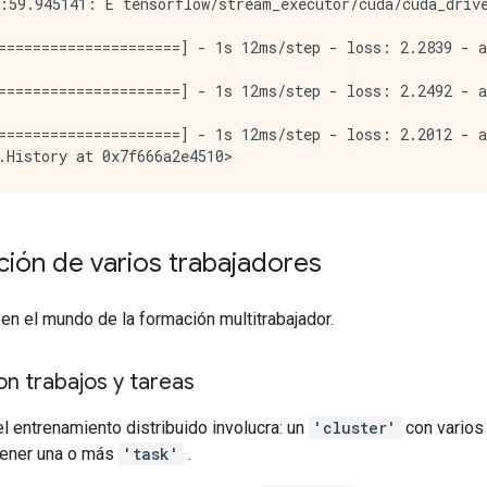
:59.945141: E tensorflow/stream_executor/cuda/cuda_drive
=====================] - 1s 12ms/step - loss: 2.2839 - a
=====================] - 1s 12ms/step - loss: 2.2492 - a
=====================] - 1s 12ms/step - loss: 2.2012 - a
ión de varios trabajadores
en el mundo de la formación multitrabajador.
on trabajos y tareas
l entrenamiento distribuido involucra: un
'cluster'
con varios 
tener una o más
'task'
.