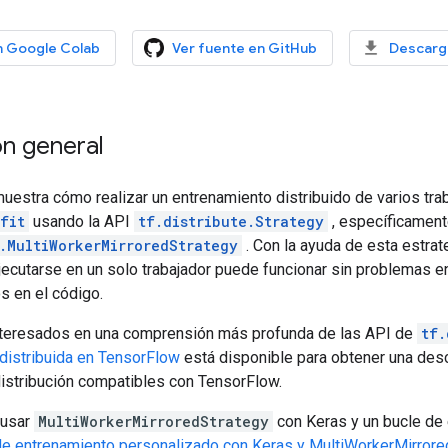
n Google Colab
Ver fuente en GitHub
Descarga
ón general
muestra cómo realizar un entrenamiento distribuido de varios t
fit
usando la API
tf.distribute.Strategy
, específicament
e.MultiWorkerMirroredStrategy
. Con la ayuda de esta estra
ecutarse en un solo trabajador puede funcionar sin problemas e
 en el código.
nteresados ​​en una comprensión más profunda de las API de
tf.
 distribuida en TensorFlow
está disponible para obtener una desc
distribución compatibles con TensorFlow.
 usar
MultiWorkerMirroredStrategy
con Keras y un bucle de
de entrenamiento personalizado con Keras y MultiWorkerMirrore