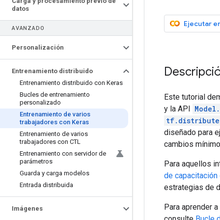
Carga y procesamiento previo de
datos
Ejecutar e
AVANZADO
Personalización
Descripci
Entrenamiento distribuido
Entrenamiento distribuido con Keras
Bucles de entrenamiento
Este tutorial de
personalizado
y la API
Model.
Entrenamiento de varios
tf.distribut
trabajadores con Keras
diseñado para ej
Entrenamiento de varios
trabajadores con CTL
cambios mínimos
Entrenamiento con servidor de
parámetros
Para aquellos i
Guarda y carga modelos
de capacitación
Entrada distribuida
estrategias de 
Para aprender a
Imágenes
consulte
Bucle 