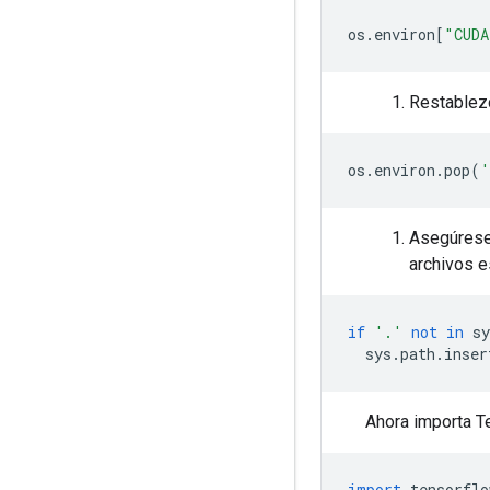
os
.
environ
[
"CUDA
Restablezc
os
.
environ
.
pop
(
'
Asegúrese 
archivos e
if
'.'
not
in
 sy
  sys
.
path
.
inser
Ahora importa T
import
 tensorflo