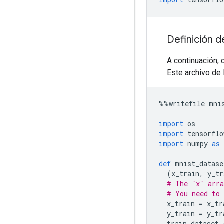
Definición 
A continuación, 
Este archivo de 
%%
writefile mni
import
 os
import
 tensorflo
import
 numpy 
as
 
def
 mnist_datase
(
x_train
,
 y_tr
# The `x` arra
# You need to 
  x_train 
=
 x_tr
  y_train 
=
 y_tr
  train_dataset 