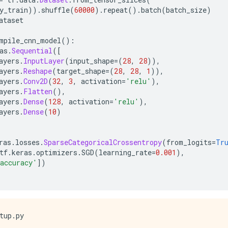
y_train
)).
shuffle
(
60000
).
repeat
().
batch
(
batch_size
)
ataset
mpile_cnn_model
():
as
.
Sequential
([
ayers
.
InputLayer
(
input_shape
=(
28
,
28
)),
ayers
.
Reshape
(
target_shape
=(
28
,
28
,
1
)),
ayers
.
Conv2D
(
32
,
3
,
 activation
=
'relu'
),
ayers
.
Flatten
(),
ayers
.
Dense
(
128
,
 activation
=
'relu'
),
ayers
.
Dense
(
10
)
(
ras
.
losses
.
SparseCategoricalCrossentropy
(
from_logits
=
Tr
tf
.
keras
.
optimizers
.
SGD
(
learning_rate
=
0.001
),
accuracy'
])