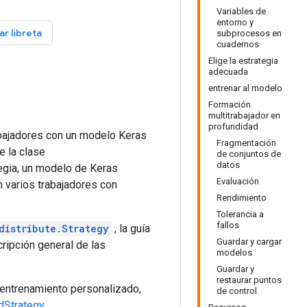
Variables de
entorno y
r libreta
subprocesos en
cuadernos
Elige la estrategia
adecuada
entrenar al modelo
Formación
multitrabajador en
profundidad
rabajadores con un modelo Keras
Fragmentación
e la clase
de conjuntos de
datos
tegia, un modelo de Keras
Evaluación
n varios trabajadores con
Rendimiento
Tolerancia a
fallos
distribute.Strategy
, la guía
Guardar y cargar
ripción general de las
modelos
Guardar y
restaurar puntos
 entrenamiento personalizado,
de control
dStrategy
.