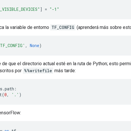
_VISIBLE_DEVICES"
]
=
"-1"
a la variable de entorno
TF_CONFIG
(aprenderá más sobre esto
TF_CONFIG'
,
None
)
de que el directorio actual esté en la ruta de Python; esto perm
scritos por
%%writefile
más tarde:
s
.
path
:
t
(
0
,
'.'
)
ensorFlow:
w 
as
 tf