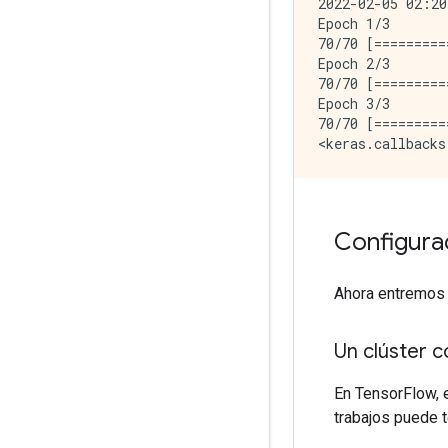
2022-02-05 02:20
Epoch 1/3

70/70 [=========
Epoch 2/3

70/70 [=========
Epoch 3/3

70/70 [=========
Configurac
Ahora entremos 
Un clúster c
En TensorFlow, e
trabajos puede 