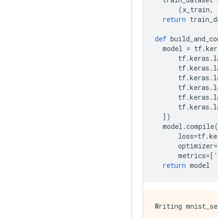
(
x_train
,
 
return
 train_d
def
 build_and_co
  model 
=
 tf
.
ker
      tf
.
keras
.
l
      tf
.
keras
.
l
      tf
.
keras
.
l
      tf
.
keras
.
l
      tf
.
keras
.
l
      tf
.
keras
.
l
])
  model
.
compile
      loss
=
tf
.
ke
      optimizer
=
      metrics
=[
'
return
 model