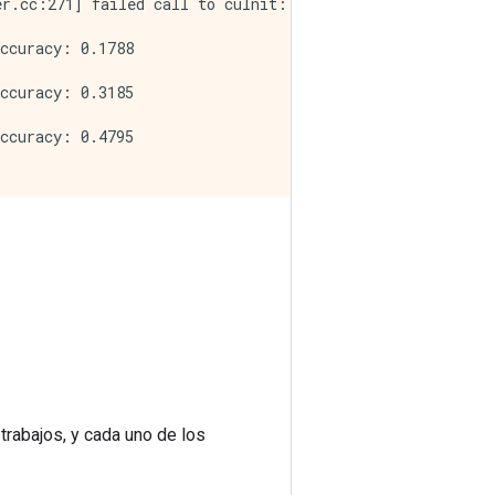
r.cc:271] failed call to cuInit: CUDA_ERROR_NO_DEVICE: n
ccuracy: 0.1788

ccuracy: 0.3185

ccuracy: 0.4795

trabajos, y cada uno de los