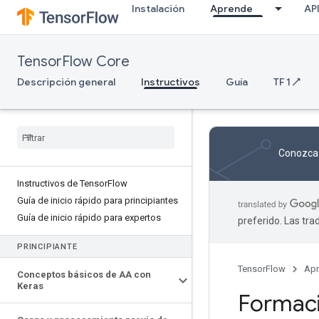
Instalación
Aprende
AP
TensorFlow Core
Descripción general
Instructivos
Guía
TF 1 ↗
Conozca 
Instructivos de Tensor
Flow
Guía de inicio rápido para principiantes
Guía de inicio rápido para expertos
preferido. Las tr
PRINCIPIANTE
TensorFlow
Ap
Conceptos básicos de AA con
Keras
Formaci