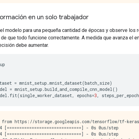
ormación en un solo trabajador
r el modelo para una pequeña cantidad de épocas y observe los 
 de que todo funcione correctamente. A medida que avanza el en
recisión debe aumentar.
up
taset 
=
 mnist_setup
.
mnist_dataset
(
batch_size
)
del 
=
 mnist_setup
.
build_and_compile_cnn_model
()
del
.
fit
(
single_worker_dataset
,
 epochs
=
3
,
 steps_per_epoch
 from https://storage.googleapis.com/tensorflow/tf-keras
4 [==============================] - 0s 0us/step

4 [==============================] - 0s 0us/step
