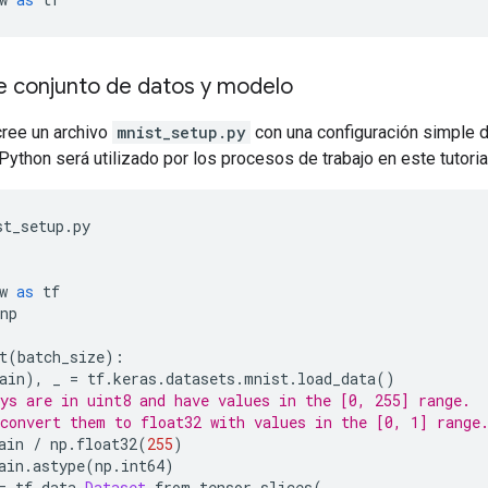
de conjunto de datos y modelo
cree un archivo
mnist_setup.py
con una configuración simple d
Python será utilizado por los procesos de trabajo en este tutoria
st_setup
.
py
w 
as
 tf
np
t
(
batch_size
):
ain
),
 _ 
=
 tf
.
keras
.
datasets
.
mnist
.
load_data
()
ys are in uint8 and have values in the [0, 255] range.
convert them to float32 with values in the [0, 1] range
ain 
/
 np
.
float32
(
255
)
ain
.
astype
(
np
.
int64
)
=
 tf
.
data
.
Dataset
.
from_tensor_slices
(