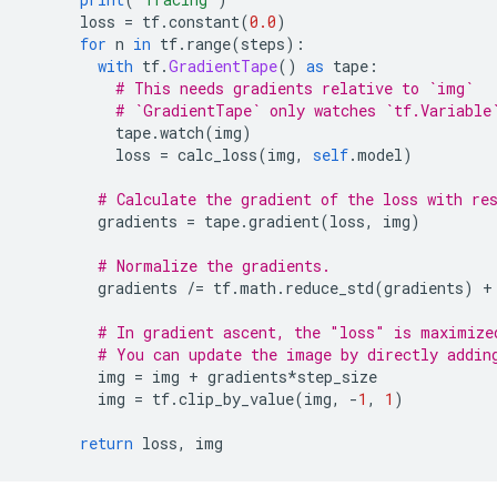
      loss 
=
 tf
.
constant
(
0.0
)
for
 n 
in
 tf
.
range
(
steps
):
with
 tf
.
GradientTape
()
as
 tape
:
# This needs gradients relative to `img`
# `GradientTape` only watches `tf.Variable
          tape
.
watch
(
img
)
          loss 
=
 calc_loss
(
img
,
self
.
model
)
# Calculate the gradient of the loss with re
        gradients 
=
 tape
.
gradient
(
loss
,
 img
)
# Normalize the gradients.
        gradients 
/=
 tf
.
math
.
reduce_std
(
gradients
)
+
# In gradient ascent, the "loss" is maximize
# You can update the image by directly addin
        img 
=
 img 
+
 gradients
*
step_size
        img 
=
 tf
.
clip_by_value
(
img
,
-
1
,
1
)
return
 loss
,
 img