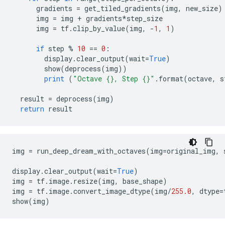
      gradients 
=
 get_tiled_gradients
(
img
,
 new_size
)
      img 
=
 img 
+
 gradients
*
step_size
      img 
=
 tf
.
clip_by_value
(
img
,
-
1
,
1
)
if
 step 
%
10
==
0
:
        display
.
clear_output
(
wait
=
True
)
        show
(
deprocess
(
img
))
print
(
"Octave {}, Step {}"
.
format
(
octave
,
 s
  result 
=
 deprocess
(
img
)
return
 result
img 
=
 run_deep_dream_with_octaves
(
img
=
original_img
,
 
display
.
clear_output
(
wait
=
True
)
img 
=
 tf
.
image
.
resize
(
img
,
 base_shape
)
img 
=
 tf
.
image
.
convert_image_dtype
(
img
/
255.0
,
 dtype
=
show
(
img
)