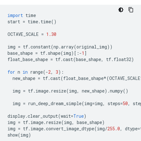
import
 time
start 
=
 time
.
time
()
OCTAVE_SCALE 
=
1.30
img 
=
 tf
.
constant
(
np
.
array
(
original_img
))
base_shape 
=
 tf
.
shape
(
img
)[:-
1
]
float_base_shape 
=
 tf
.
cast
(
base_shape
,
 tf
.
float32
)
for
 n 
in
 range
(-
2
,
3
):
  new_shape 
=
 tf
.
cast
(
float_base_shape
*(
OCTAVE_SCALE
  img 
=
 tf
.
image
.
resize
(
img
,
 new_shape
).
numpy
()
  img 
=
 run_deep_dream_simple
(
img
=
img
,
 steps
=
50
,
 ste
display
.
clear_output
(
wait
=
True
)
img 
=
 tf
.
image
.
resize
(
img
,
 base_shape
)
img 
=
 tf
.
image
.
convert_image_dtype
(
img
/
255.0
,
 dtype
=
show
(
img
)