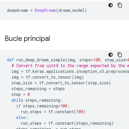
deepdream 
=
DeepDream
(
dream_model
)
Bucle principal
def
 run_deep_dream_simple
(
img
,
 steps
=
100
,
 step_size
=
# Convert from uint8 to the range expected by the 
  img 
=
 tf
.
keras
.
applications
.
inception_v3
.
preproces
  img 
=
 tf
.
convert_to_tensor
(
img
)
  step_size 
=
 tf
.
convert_to_tensor
(
step_size
)
  steps_remaining 
=
 steps
  step 
=
0
while
 steps_remaining
:
if
 steps_remaining
>
100
:
      run_steps 
=
 tf
.
constant
(
100
)
else
:
      run_steps 
=
 tf
.
constant
(
steps_remaining
)
    steps_remaining 
-=
 run_steps