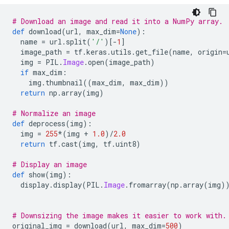
# Download an image and read it into a NumPy array.
def
 download
(
url
,
 max_dim
=
None
):
  name 
=
 url
.
split
(
'/'
)[-
1
]
  image_path 
=
 tf
.
keras
.
utils
.
get_file
(
name
,
 origin
=
  img 
=
 PIL
.
Image
.
open
(
image_path
)
if
 max_dim
:
    img
.
thumbnail
((
max_dim
,
 max_dim
))
return
 np
.
array
(
img
)
# Normalize an image
def
 deprocess
(
img
):
  img 
=
255
*(
img 
+
1.0
)/
2.0
return
 tf
.
cast
(
img
,
 tf
.
uint8
)
# Display an image
def
 show
(
img
):
  display
.
display
(
PIL
.
Image
.
fromarray
(
np
.
array
(
img
)
# Downsizing the image makes it easier to work with.
original_img 
=
 download
(
url
,
 max_dim
=
500
)