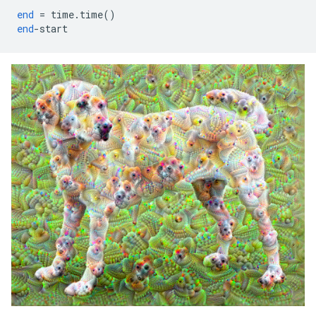
end
=
 time
.
time
()
end
-
start