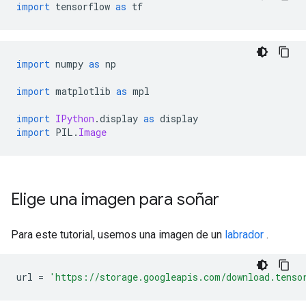
import
 tensorflow 
as
 tf
import
 numpy 
as
 np
import
 matplotlib 
as
 mpl
import
IPython
.
display 
as
 display
import
 PIL
.
Image
Elige una imagen para soñar
Para este tutorial, usemos una imagen de un
labrador
.
url 
=
'https://storage.googleapis.com/download.tenso