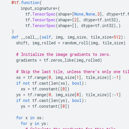
@tf
.
function
(
      input_signature
=(
        tf
.
TensorSpec
(
shape
=[
None
,
None
,
3
],
 dtype
=
tf
.
        tf
.
TensorSpec
(
shape
=[
2
],
 dtype
=
tf
.
int32
),
        tf
.
TensorSpec
(
shape
=[],
 dtype
=
tf
.
int32
),)
)
def
 __call__
(
self
,
 img
,
 img_size
,
 tile_size
=
512
):
    shift
,
 img_rolled 
=
 random_roll
(
img
,
 tile_size
)
# Initialize the image gradients to zero.
    gradients 
=
 tf
.
zeros_like
(
img_rolled
)
# Skip the last tile, unless there's only one ti
    xs 
=
 tf
.
range
(
0
,
 img_size
[
1
],
 tile_size
)[:-
1
]
if
not
 tf
.
cast
(
len
(
xs
),
bool
):
      xs 
=
 tf
.
constant
([
0
])
    ys 
=
 tf
.
range
(
0
,
 img_size
[
0
],
 tile_size
)[:-
1
]
if
not
 tf
.
cast
(
len
(
ys
),
bool
):
      ys 
=
 tf
.
constant
([
0
])
for
 x 
in
 xs
:
for
 y 
in
 ys
: