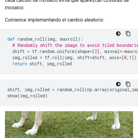
cada cálculo de mosaico evita que aparezcan costuras de
mosaico.
Comience implementando el cambio aleatorio:
def
 random_roll
(
img
,
 maxroll
):
# Randomly shift the image to avoid tiled boundari
  shift 
=
 tf
.
random
.
uniform
(
shape
=[
2
],
 minval
=-
maxro
  img_rolled 
=
 tf
.
roll
(
img
,
 shift
=
shift
,
 axis
=[
0
,
1
])
return
 shift
,
 img_rolled
shift
,
 img_rolled 
=
 random_roll
(
np
.
array
(
original_im
show
(
img_rolled
)