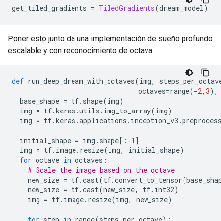
get_tiled_gradients 
=
TiledGradients
(
dream_model
)
Poner esto junto da una implementación de sueño profundo
escalable y con reconocimiento de octava:
def
 run_deep_dream_with_octaves
(
img
,
 steps_per_octav
                                octaves
=
range
(-
2
,
3
),
  base_shape 
=
 tf
.
shape
(
img
)
  img 
=
 tf
.
keras
.
utils
.
img_to_array
(
img
)
  img 
=
 tf
.
keras
.
applications
.
inception_v3
.
preproces
  initial_shape 
=
 img
.
shape
[:-
1
]
  img 
=
 tf
.
image
.
resize
(
img
,
 initial_shape
)
for
 octave 
in
 octaves
:
# Scale the image based on the octave
    new_size 
=
 tf
.
cast
(
tf
.
convert_to_tensor
(
base_sha
    new_size 
=
 tf
.
cast
(
new_size
,
 tf
.
int32
)
    img 
=
 tf
.
image
.
resize
(
img
,
 new_size
)
for
 step 
in
 range
(
steps_per_octave
):