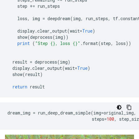
    step 
+=
 run_steps
    loss
,
 img 
=
 deepdream
(
img
,
 run_steps
,
 tf
.
constan
    display
.
clear_output
(
wait
=
True
)
    show
(
deprocess
(
img
))
print
(
"Step {}, loss {}"
.
format
(
step
,
 loss
))
  result 
=
 deprocess
(
img
)
  display
.
clear_output
(
wait
=
True
)
  show
(
result
)
return
 result
dream_img 
=
 run_deep_dream_simple
(
img
=
original_img
,
                                  steps
=
100
,
 step_siz