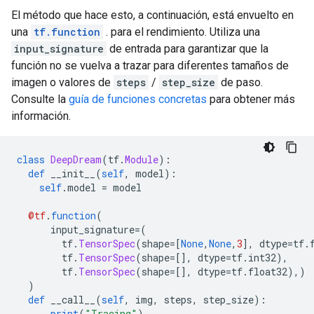
El método que hace esto, a continuación, está envuelto en
una
tf.function
. para el rendimiento. Utiliza una
input_signature
de entrada para garantizar que la
función no se vuelva a trazar para diferentes tamaños de
imagen o valores de
steps
/
step_size
de paso.
Consulte la
guía de funciones concretas
para obtener más
información.
class
DeepDream
(
tf
.
Module
):
def
 __init__
(
self
,
 model
):
self
.
model 
=
 model
@tf
.
function
(
      input_signature
=(
        tf
.
TensorSpec
(
shape
=[
None
,
None
,
3
],
 dtype
=
tf
.
        tf
.
TensorSpec
(
shape
=[],
 dtype
=
tf
.
int32
),
        tf
.
TensorSpec
(
shape
=[],
 dtype
=
tf
.
float32
),)
)
def
 __call__
(
self
,
 img
,
 steps
,
 step_size
):
print
(
"Tracing"
)