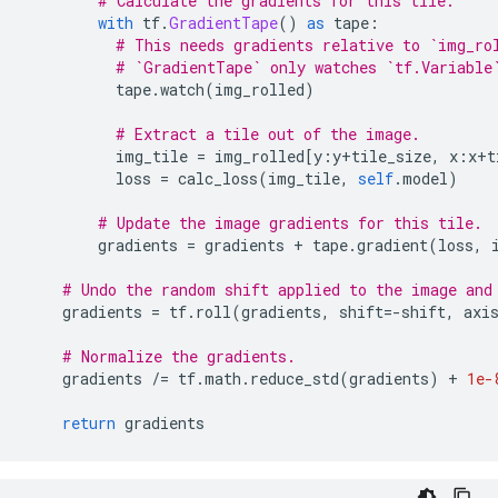
# Calculate the gradients for this tile.
with
 tf
.
GradientTape
()
as
 tape
:
# This needs gradients relative to `img_ro
# `GradientTape` only watches `tf.Variable
          tape
.
watch
(
img_rolled
)
# Extract a tile out of the image.
          img_tile 
=
 img_rolled
[
y
:
y
+
tile_size
,
 x
:
x
+
t
          loss 
=
 calc_loss
(
img_tile
,
self
.
model
)
# Update the image gradients for this tile.
        gradients 
=
 gradients 
+
 tape
.
gradient
(
loss
,
 
# Undo the random shift applied to the image and
    gradients 
=
 tf
.
roll
(
gradients
,
 shift
=-
shift
,
 axi
# Normalize the gradients.
    gradients 
/=
 tf
.
math
.
reduce_std
(
gradients
)
+
1e-
return
 gradients