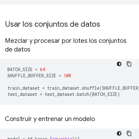
Usar los conjuntos de datos
Mezclar y procesar por lotes los conjuntos
de datos
BATCH_SIZE 
=
64
SHUFFLE_BUFFER_SIZE 
=
100
train_dataset 
=
 train_dataset
.
shuffle
(
SHUFFLE_BUFFER
test_dataset 
=
 test_dataset
.
batch
(
BATCH_SIZE
)
Construir y entrenar un modelo
model 
=
 tf
.
keras
.
Sequential
([