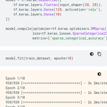
    tf
.
keras
.
layers
.
Flatten
(
input_shape
=(
28
,
28
)),
    tf
.
keras
.
layers
.
Dense
(
128
,
 activation
=
'relu'
),
    tf
.
keras
.
layers
.
Dense
(
10
)
])
model
.
compile
(
optimizer
=
tf
.
keras
.
optimizers
.
RMSprop
(
              loss
=
tf
.
keras
.
losses
.
SparseCategoricalC
              metrics
=[
'sparse_categorical_accuracy'
model
.
fit
(
train_dataset
,
 epochs
=
10
)
Epoch 1/10

938/938 [==============================] - 3s 2ms/ste
Epoch 2/10

938/938 [==============================] - 2s 2ms/ste
Epoch 3/10

938/938 [==============================] - 2s 2ms/ste
Epoch 4/10
