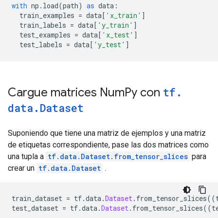
with
 np
.
load
(
path
)
as
 data
:
  train_examples 
=
 data
[
'x_train'
]
  train_labels 
=
 data
[
'y_train'
]
  test_examples 
=
 data
[
'x_test'
]
  test_labels 
=
 data
[
'y_test'
]
Cargue matrices Num
Py con
tf
.
data
.
Dataset
Suponiendo que tiene una matriz de ejemplos y una matriz
de etiquetas correspondiente, pase las dos matrices como
una tupla a
tf.data.Dataset.from_tensor_slices
para
crear un
tf.data.Dataset
.
train_dataset 
=
 tf
.
data
.
Dataset
.
from_tensor_slices
((
test_dataset 
=
 tf
.
data
.
Dataset
.
from_tensor_slices
((
t