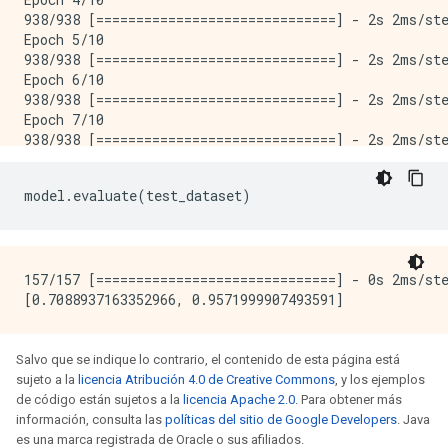
938/938 [==============================] - 2s 2ms/ste
Epoch 5/10

938/938 [==============================] - 2s 2ms/ste
Epoch 6/10

938/938 [==============================] - 2s 2ms/ste
Epoch 7/10

938/938 [==============================] - 2s 2ms/ste
Epoch 8/10

938/938 [==============================] - 2s 2ms/ste
model
.
evaluate
(
test_dataset
)
Epoch 9/10

938/938 [==============================] - 2s 2ms/ste
Epoch 10/10

938/938 [==============================] - 2s 2ms/ste
157/157 [==============================] - 0s 2ms/ste
Salvo que se indique lo contrario, el contenido de esta página está
sujeto a la
licencia Atribución 4.0 de Creative Commons
, y los ejemplos
de código están sujetos a la
licencia Apache 2.0
. Para obtener más
información, consulta las
políticas del sitio de Google Developers
. Java
es una marca registrada de Oracle o sus afiliados.